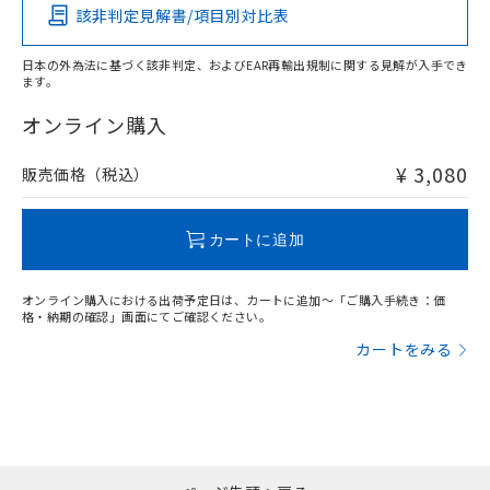
該非判定見解書/項目別対比表
O
O
O
O
日本の外為法に基づく該非判定、およびEAR再輸出規制に関する見解が入手でき
ます。
"対応済み"や非含有の記載がされた商品であっても、流通
在庫等で未対応品が混在する可能性があります。
オンライン購入
非含有品が必要な際は、弊社営業部門もしくは販売店へお
問い合わせください。
¥ 3,080
販売価格（税込）
この製品のRoHS/REACH対応状況ページへ
カートに追加
オンライン購入における出荷予定日は、カートに追加～「ご購入手続き：価
格・納期の確認」画面にてご確認ください。
カートをみる