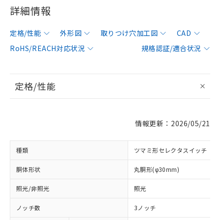
詳細情報
定格/性能
外形図
取りつけ穴加工図
CAD
RoHS/REACH対応状況
規格認証/適合状況
定格/性能
情報更新：2026/05/21
種類
ツマミ形セレクタスイッチ
胴体形状
丸胴形(φ30mm)
照光/非照光
照光
ノッチ数
3ノッチ