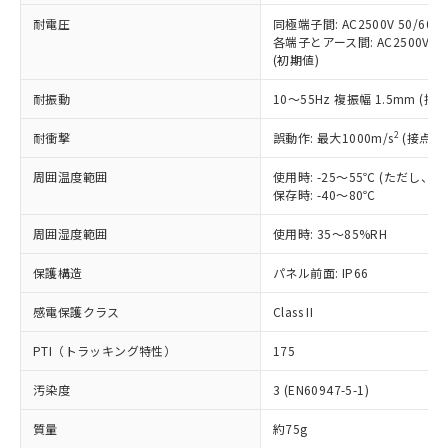
本サービスの対象外となる商品もある
基準値を超えていることを示します。
いたものが、含有品と判明した場合などや
当社は、これら貴社製品のうち、外国
耐電圧
同極端子間: AC2500V 50/60
ことをご了承ください。
「－」：未確認です。当社販売部門へお問
むを得ず変更することがあります。
各端子とアース間: AC2500V 50/
為替および外国貿易法に定める商品
在庫状況および標準価格照会結果は、
い合わせください。
(初期値)
（以下｢規制貨物等」という）を輸出
記載している更新日時点での社内デー
*EU RoHS指令（10物質）：
または国外への提供する場合は、日本
記
タに基づき作成されるものであり、閲
説明
鉛(Pb) 1000ppm以下、 水銀(Hg) 1000ppm以下、 カド
耐振動
10～55Hz 複振幅 1.5mm (接
*中国RoHS10物質の基準値 (GB/T26572)：
国政府の輸出許可(または役務取引許
号
覧された時点での実際の在庫および標
ミウム(Cd) 100ppm以下、
Pb(鉛) :1000ppm、 Hg(水銀) : 1000ppm、 Cd(カドミウ
可)を取得するなどの必要な手続きを
六価クロム(Cr(Ⅵ)) 1000ppm以下、ポリ臭化ビフェニル
ム) : 100ppm、
準価格とは異なる場合があることをご
2
耐衝撃
誤動作: 最大1000m/s
(接点開
類(PBB) 1000ppm以下、ポリ臭化ジフェニルエーテル類
Cr(Ⅵ)(六価クロム) : 1000ppm、 PBBs(ポリ臭化ビフェ
とります。
了承ください。
(PBDE) 1000ppm以下、フタル酸ビス(2-エチルヘキシ
○
一定数以上の在庫あり
ニル類) : 1000ppm、 PBDEs(ポリ臭化ジフェニルエーテ
当社は規制貨物を破棄する場合は、完
ル) (DEHP)(別名：DOP) 1000ppm以下、フタル酸ブチ
正式な納期状況および標準価格はお客
ル類) : 1000ppm、
周囲温度範囲
使用時: -25～55℃ (ただし
ルベンジル（BBP） 1000ppm以下、フタル酸ジブチル
全に破砕するなど、違法に輸出されな
DBP(フタル酸ジブチル) : 1000ppm、 DIBP(フタル酸ジ
保存時: -40～80℃
様のお取引先、またはお客様担当のオ
（DBP） 1000ppm以下、フタル酸ジイソブチル
イソブチル) : 1000ppm、 BBP(フタル酸ブチルベンジ
△
一定数には満たないが在庫あり
いよう必要な手段を講じます。
ムロン制御機器販売店・当社販売員に
(DIBP) 1000ppm以下
ル) : 1000ppm、
当社は貴社製品を、核兵器、ミサイ
但し、RoHS指令で産業用監視および制御機器に対する
周囲湿度範囲
使用時: 35～85%RH
DEHP(フタル酸ビス(2-エチルヘキシル)) : 1000ppm
ご相談ください。
適用除外項目は除く。
ル、化学兵器、生物兵器またはその他
－
在庫なし(最新の在庫状況につ
オムロン制御機器販売店や当社販売拠
フタル酸エステル類の４物質については閾値を超える意
保護構造
パネル前面: IP66
武器並びにこれらの製造装置等に一切
いては、お客様のお取引先、ま
図的な使用がないことを確認しています。
点は「
販売ネットワーク
」をご確認
※2 環境保護使用期限
使用いたしません。
たはお客様担当のオムロン制御
ください。
感電保護クラス
Class II
当社は、貴社製品を第三者に販売する
機器販売店・当社販売員にご確
在庫状況および標準価格結果を当社の
※2 対応予定月
「ｅ」：有害物質（10物質）のすべてが基
場合は、上記1、2および3の内容を当
認ください)
事前の承諾なく第三者に漏洩または開
PTI（トラッキング特性）
175
準値以下であることを示します。
該第三者に通知します。また当社は、
示しないようお願いします。
部品在庫の切り替え状況などにより、予定
「10」：通常の使用状況下において有害物
販売先および販売に係わる関係者が違
マイパーツ機能（部品リスト作成サー
空
受注生産機種、また在庫状況の
汚染度
3 (EN60947-5-1)
月が前後することがあります。
質が外部に漏えいし、環境に深刻な影響を
法に輸出するおそれがある場合は、取
ビス）をご利用いただくには、I-Web
白
情報を公開していない機種
及ぼさない年数を意味します。
り引きをいたしません。
メンバーズにご登録されている必要が
質量
約75g
「－」：未確認です。当社販売部門へお問