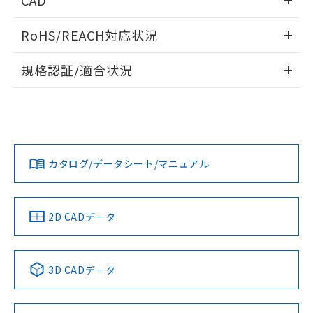
CAD
ログイン/会員登録いただくと、CADデータをダウンロー
RoHS/REACH対応状況
ドすることができます。
情報更新：2026/7/29
規格認証/適合状況
ログイン/会員登録
EU RoHS
注意事項・凡例
A30NW-3MM-TOA-G102-ODについての規格認証/適合状況に
ついては、「カスタマーサポートセンタ お客様相談室」また
は貴社担当オムロン営業員または販売店にお問い合わせくだ
対応状況
対応予定月
※1
※2
さい。
ダウンロードデータをご利用いただく前に、以下を必ずお読
みください。
カタログ/データシート/マニュアル
対応済み
ソフトウェアの使用条件
お問い合わせ
中国 RoHS
注意事項・凡例
2D CADデータ
中国 RoHS表
※1 ※2
3D CADデータ
Pb
Hg
Cd
Cr(VI)