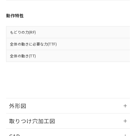
あります。
い合わせください。
お客様が当ウェブサイト上で当社にご
※3 非含有証明書ダウンロード
登録された部品リストについて、当社
動作特性
および当社の共同利用者が、当社の製
下記の非含有証明書をダウンロードするこ
品・サービスに関するお客様との取
とができます。
合意する
キャンセル
引・商談に必要な範囲で利用すること
もどりの力(RF)
をご了承ください。
EU RoHS指令（10物質）の非含有証明書
全体の動きに必要な力(TTF)
※当社の共同利用者とは、
"個人情報
51物質の非含有証明書（当社基準）
の共同利用に関して"
の「1.共同利
※本証明書は発行日時点で非含有を証明す
全体の動き(TT)
用者の範囲」に記載されている法人を
るもので、過去に遡って非含有を証明する
指します。
ものではありません。
また、RoHS指令のフタル酸エステル類４
物質の対応では、対応完了までの期間は出
荷製品に未対応品が混在することから備考
欄に対応日を記載しておりました。
既に当社にて対応品への在庫切替を完了
外形図
していることから、特段のことがない限
り、2022年1月12日より割愛しておりま
情報更新：2026/05/21
す。
取りつけ穴加工図
情報更新：2026/05/21