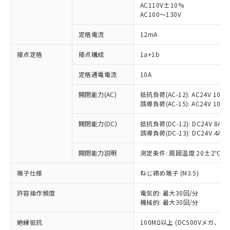
AC110V±10%
AC100～130V
定格電流
12mA
接点定格
接点構成
1a+1b
※1 対応状況
定格通電電流
10A
対応済み：EU RoHS指令（10物質）の
非含有に対応した製品が提供可能な商品で
開閉能力(AC)
抵抗負荷(AC-12): AC24V 10A/A
す。
誘導負荷(AC-15): AC24V 10A/AC
対応予定：EU RoHS指令（10物質）の非含
ご利用条件
有に対応した製品に切り替える予定のある
開閉能力(DC)
抵抗負荷(DC-12): DC24V 8A/DC
商品です。
誘導負荷(DC-13): DC24V 4A/DC
対応予定なし：EU RoHS指令（10物質）の
以下の条件をお読みいただき、同意のうえ
非含有に非対応の商品で、対応品を出す予
開閉能力説明
測定条件: 周囲温度 20±2℃、
ご利用ください。
定はありません。
端子仕様
ねじ締め端子 (M3.5)
調査・確認中：EU RoHS指令（10物質）の
本サービスは、当社制御機器事業取扱
※1 中国RoHS○×表
非含有の対応状況を調査中または確認中の
商品の当社在庫状況および標準価格
許容操作頻度
電気的: 最大30回/分
商品です。
(税抜)を提供させていただくもので
機械的: 最大30回/分
「○」：最大均質材料含有率が中国RoHSの
非該当品：ライセンス料など無形物で、有
す。
基準値以下であることを示します。
害物質有無と関係のない商品です。
絶縁抵抗
100MΩ以上 (DC500Vメガ、
当社制御機器事業取扱商品の中には、
「×」：最大均質材料含有率が中国RoHSの
仕入先様の事情により、非含有部品として