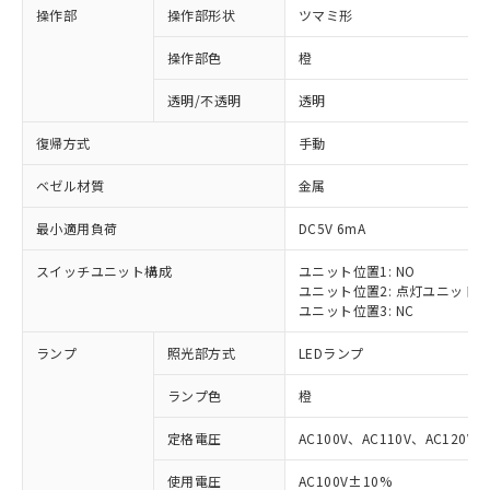
操作部
操作部形状
ツマミ形
操作部色
橙
透明/不透明
透明
復帰方式
手動
ベゼル材質
金属
最小適用負荷
DC5V 6mA
スイッチユニット構成
ユニット位置1: NO
ユニット位置2: 点灯ユニット
ユニット位置3: NC
ランプ
照光部方式
LEDランプ
ランプ色
橙
定格電圧
AC100V、AC110V、AC120V
使用電圧
AC100V±10%