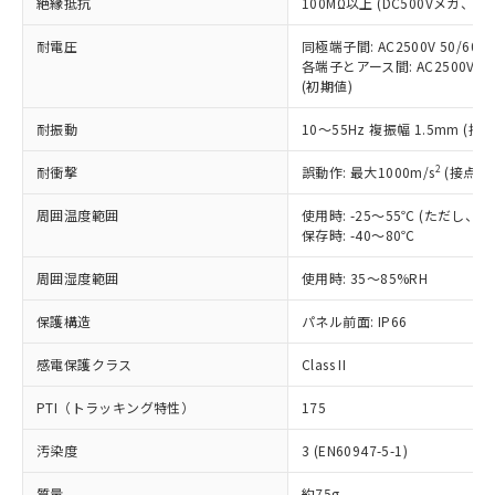
「×」：最大均質材料含有率が中国RoHSの
絶縁抵抗
100MΩ以上 (DC500Vメガ、
仕入先様の事情により、非含有部品として
本サービスの対象外となる商品もある
基準値を超えていることを示します。
いたものが、含有品と判明した場合などや
当社は、これら貴社製品のうち、外国
ことをご了承ください。
耐電圧
同極端子間: AC2500V 50/60
「－」：未確認です。当社販売部門へお問
むを得ず変更することがあります。
為替および外国貿易法に定める商品
在庫状況および標準価格照会結果は、
各端子とアース間: AC2500V 50/
い合わせください。
（以下｢規制貨物等」という）を輸出
(初期値)
記載している更新日時点での社内デー
*EU RoHS指令（10物質）：
または国外への提供する場合は、日本
記
タに基づき作成されるものであり、閲
説明
鉛(Pb) 1000ppm以下、 水銀(Hg) 1000ppm以下、 カド
*中国RoHS10物質の基準値 (GB/T26572)：
国政府の輸出許可(または役務取引許
耐振動
10～55Hz 複振幅 1.5mm (接
号
覧された時点での実際の在庫および標
ミウム(Cd) 100ppm以下、
Pb(鉛) :1000ppm、 Hg(水銀) : 1000ppm、 Cd(カドミウ
可)を取得するなどの必要な手続きを
六価クロム(Cr(Ⅵ)) 1000ppm以下、ポリ臭化ビフェニル
ム) : 100ppm、
準価格とは異なる場合があることをご
類(PBB) 1000ppm以下、ポリ臭化ジフェニルエーテル類
Cr(Ⅵ)(六価クロム) : 1000ppm、 PBBs(ポリ臭化ビフェ
2
耐衝撃
誤動作: 最大1000m/s
(接点開
とります。
了承ください。
(PBDE) 1000ppm以下、フタル酸ビス(2-エチルヘキシ
○
一定数以上の在庫あり
ニル類) : 1000ppm、 PBDEs(ポリ臭化ジフェニルエーテ
当社は規制貨物を破棄する場合は、完
ル) (DEHP)(別名：DOP) 1000ppm以下、フタル酸ブチ
正式な納期状況および標準価格はお客
ル類) : 1000ppm、
周囲温度範囲
使用時: -25～55℃ (ただし
ルベンジル（BBP） 1000ppm以下、フタル酸ジブチル
全に破砕するなど、違法に輸出されな
DBP(フタル酸ジブチル) : 1000ppm、 DIBP(フタル酸ジ
様のお取引先、またはお客様担当のオ
（DBP） 1000ppm以下、フタル酸ジイソブチル
保存時: -40～80℃
イソブチル) : 1000ppm、 BBP(フタル酸ブチルベンジ
△
一定数には満たないが在庫あり
いよう必要な手段を講じます。
ムロン制御機器販売店・当社販売員に
(DIBP) 1000ppm以下
ル) : 1000ppm、
当社は貴社製品を、核兵器、ミサイ
但し、RoHS指令で産業用監視および制御機器に対する
DEHP(フタル酸ビス(2-エチルヘキシル)) : 1000ppm
ご相談ください。
周囲湿度範囲
使用時: 35～85%RH
適用除外項目は除く。
ル、化学兵器、生物兵器またはその他
－
在庫なし(最新の在庫状況につ
オムロン制御機器販売店や当社販売拠
フタル酸エステル類の４物質については閾値を超える意
武器並びにこれらの製造装置等に一切
いては、お客様のお取引先、ま
図的な使用がないことを確認しています。
点は「
販売ネットワーク
」をご確認
保護構造
パネル前面: IP66
※2 環境保護使用期限
使用いたしません。
たはお客様担当のオムロン制御
ください。
当社は、貴社製品を第三者に販売する
機器販売店・当社販売員にご確
感電保護クラス
Class II
在庫状況および標準価格結果を当社の
※2 対応予定月
「ｅ」：有害物質（10物質）のすべてが基
場合は、上記1、2および3の内容を当
認ください)
事前の承諾なく第三者に漏洩または開
準値以下であることを示します。
該第三者に通知します。また当社は、
PTI（トラッキング特性）
175
示しないようお願いします。
部品在庫の切り替え状況などにより、予定
「10」：通常の使用状況下において有害物
販売先および販売に係わる関係者が違
マイパーツ機能（部品リスト作成サー
空
受注生産機種、また在庫状況の
月が前後することがあります。
質が外部に漏えいし、環境に深刻な影響を
汚染度
3 (EN60947-5-1)
法に輸出するおそれがある場合は、取
ビス）をご利用いただくには、I-Web
白
情報を公開していない機種
及ぼさない年数を意味します。
り引きをいたしません。
メンバーズにご登録されている必要が
質量
約75g