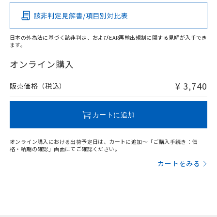
該非判定見解書/項目別対比表
O
O
O
O
日本の外為法に基づく該非判定、およびEAR再輸出規制に関する見解が入手でき
ます。
"対応済み"や非含有の記載がされた商品であっても、流通
在庫等で未対応品が混在する可能性があります。
オンライン購入
非含有品が必要な際は、弊社営業部門もしくは販売店へお
問い合わせください。
¥ 3,740
販売価格（税込）
この製品のRoHS/REACH対応状況ページへ
カートに追加
オンライン購入における出荷予定日は、カートに追加～「ご購入手続き：価
格・納期の確認」画面にてご確認ください。
カートをみる