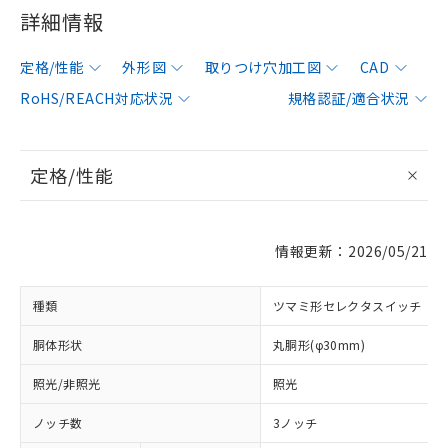
詳細情報
定格/性能
外形図
取りつけ穴加工図
CAD
RoHS/REACH対応状況
規格認証/適合状況
定格/性能
情報更新：2026/05/21
種類
ツマミ形セレクタスイッチ
胴体形状
丸胴形(φ30mm)
照光/非照光
照光
ノッチ数
3ノッチ