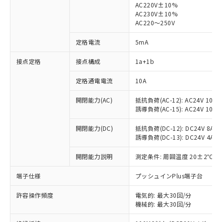
AC220V±10%
AC230V±10%
AC220～250V
定格電流
5mA
※1 対応状況
接点定格
接点構成
1a+1b
対応済み：EU RoHS指令（10物質）の
定格通電電流
10A
非含有に対応した製品が提供可能な商品で
す。
開閉能力(AC)
抵抗負荷(AC-12): AC24V 10A/A
誘導負荷(AC-15): AC24V 10A/AC
対応予定：EU RoHS指令（10物質）の非含
ご利用条件
有に対応した製品に切り替える予定のある
開閉能力(DC)
抵抗負荷(DC-12): DC24V 8A/DC
商品です。
誘導負荷(DC-13): DC24V 4A/DC
対応予定なし：EU RoHS指令（10物質）の
以下の条件をお読みいただき、同意のうえ
非含有に非対応の商品で、対応品を出す予
開閉能力説明
測定条件: 周囲温度 20±2℃、
ご利用ください。
定はありません。
調査・確認中：EU RoHS指令（10物質）の
端子仕様
プッシュインPlus端子台
本サービスは、当社制御機器事業取扱
※1 中国RoHS○×表
非含有の対応状況を調査中または確認中の
商品の当社在庫状況および標準価格
商品です。
許容操作頻度
電気的: 最大30回/分
(税抜)を提供させていただくもので
「○」：最大均質材料含有率が中国RoHSの
非該当品：ライセンス料など無形物で、有
機械的: 最大30回/分
す。
基準値以下であることを示します。
害物質有無と関係のない商品です。
当社制御機器事業取扱商品の中には、