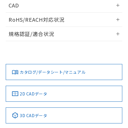
情報更新：2026/05/21
CAD
ログイン/会員登録いただくと、CADデータをダウンロー
RoHS/REACH対応状況
ドすることができます。
情報更新：2026/7/29
規格認証/適合状況
ログイン/会員登録
EU RoHS
注意事項・凡例
A30NW-3MM-TGA-P102-GEについての規格認証/適合状況に
ついては、「カスタマーサポートセンタ お客様相談室」また
は貴社担当オムロン営業員または販売店にお問い合わせくだ
対応状況
対応予定月
※1
※2
さい。
ダウンロードデータをご利用いただく前に、以下を必ずお読
みください。
カタログ/データシート/マニュアル
対応済み
ソフトウェアの使用条件
お問い合わせ
中国 RoHS
注意事項・凡例
2D CADデータ
中国 RoHS表
※1 ※2
3D CADデータ
Pb
Hg
Cd
Cr(VI)