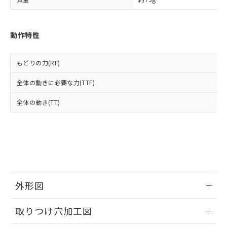
「－」：未確認です。当社販売部門へお問
あります。
い合わせください。
お客様が当ウェブサイト上で当社にご
※3 非含有証明書ダウンロード
登録された部品リストについて、当社
動作特性
および当社の共同利用者が、当社の製
下記の非含有証明書をダウンロードするこ
品・サービスに関するお客様との取
とができます。
合意する
キャンセル
引・商談に必要な範囲で利用すること
もどりの力(RF)
をご了承ください。
EU RoHS指令（10物質）の非含有証明書
※当社の共同利用者とは、
"個人情報
全体の動きに必要な力(TTF)
51物質の非含有証明書（当社基準）
の共同利用に関して"
の「1.共同利
※本証明書は発行日時点で非含有を証明す
用者の範囲」に記載されている法人を
全体の動き(TT)
るもので、過去に遡って非含有を証明する
指します。
ものではありません。
また、RoHS指令のフタル酸エステル類４
物質の対応では、対応完了までの期間は出
荷製品に未対応品が混在することから備考
欄に対応日を記載しておりました。
既に当社にて対応品への在庫切替を完了
していることから、特段のことがない限
外形図
り、2022年1月12日より割愛しておりま
す。
情報更新：2026/05/21
取りつけ穴加工図