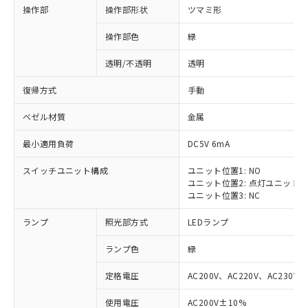
操作部
操作部形状
ツマミ形
操作部色
緑
透明/不透明
透明
復帰方式
手動
ベゼル材質
金属
最小適用負荷
DC5V 6mA
スイッチユニット構成
ユニット位置1: NO
ユニット位置2: 点灯ユニット
ユニット位置3: NC
ランプ
照光部方式
LEDランプ
ランプ色
緑
定格電圧
AC200V、AC220V、AC230V、
使用電圧
AC200V±10%