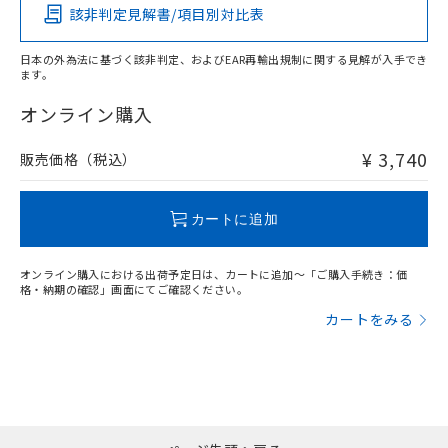
該非判定見解書/項目別対比表
O
O
O
O
日本の外為法に基づく該非判定、およびEAR再輸出規制に関する見解が入手でき
ます。
"対応済み"や非含有の記載がされた商品であっても、流通
在庫等で未対応品が混在する可能性があります。
オンライン購入
非含有品が必要な際は、弊社営業部門もしくは販売店へお
問い合わせください。
¥ 3,740
販売価格（税込）
この製品のRoHS/REACH対応状況ページへ
カートに追加
オンライン購入における出荷予定日は、カートに追加～「ご購入手続き：価
格・納期の確認」画面にてご確認ください。
カートをみる