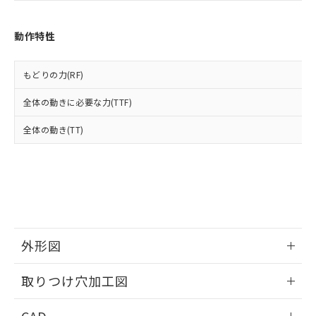
あります。
い合わせください。
お客様が当ウェブサイト上で当社にご
※3 非含有証明書ダウンロード
登録された部品リストについて、当社
動作特性
および当社の共同利用者が、当社の製
下記の非含有証明書をダウンロードするこ
品・サービスに関するお客様との取
とができます。
合意する
キャンセル
引・商談に必要な範囲で利用すること
もどりの力(RF)
をご了承ください。
EU RoHS指令（10物質）の非含有証明書
全体の動きに必要な力(TTF)
※当社の共同利用者とは、
"個人情報
51物質の非含有証明書（当社基準）
の共同利用に関して"
の「1.共同利
※本証明書は発行日時点で非含有を証明す
全体の動き(TT)
用者の範囲」に記載されている法人を
るもので、過去に遡って非含有を証明する
指します。
ものではありません。
また、RoHS指令のフタル酸エステル類４
物質の対応では、対応完了までの期間は出
荷製品に未対応品が混在することから備考
欄に対応日を記載しておりました。
既に当社にて対応品への在庫切替を完了
外形図
していることから、特段のことがない限
り、2022年1月12日より割愛しておりま
情報更新：2026/05/21
す。
取りつけ穴加工図
情報更新：2026/05/21