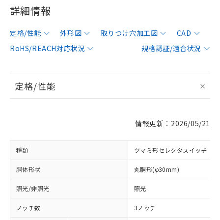
詳細情報
定格/性能
外形図
取りつけ穴加工図
CAD
RoHS/REACH対応状況
規格認証/適合状況
定格/性能
情報更新：2026/05/21
種類
ツマミ形セレクタスイッチ
胴体形状
丸胴形(φ30mm)
照光/非照光
照光
ノッチ数
3ノッチ