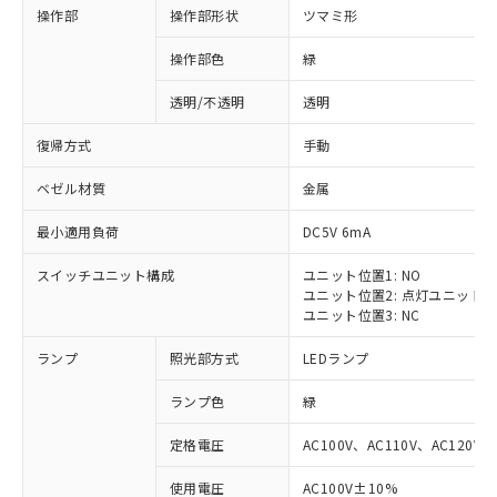
操作部
操作部形状
ツマミ形
操作部色
緑
透明/不透明
透明
復帰方式
手動
ベゼル材質
金属
最小適用負荷
DC5V 6mA
スイッチユニット構成
ユニット位置1: NO
ユニット位置2: 点灯ユニット
ユニット位置3: NC
ランプ
照光部方式
LEDランプ
ランプ色
緑
定格電圧
AC100V、AC110V、AC120V
使用電圧
AC100V±10%