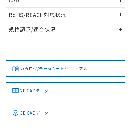
CAD
ログイン/会員登録いただくと、CADデータをダウンロー
RoHS/REACH対応状況
ドすることができます。
情報更新：2026/7/29
規格認証/適合状況
ログイン/会員登録
EU RoHS
注意事項・凡例
A30NW-3MM-TGA-P102-GDについての規格認証/適合状況に
ついては、「カスタマーサポートセンタ お客様相談室」また
は貴社担当オムロン営業員または販売店にお問い合わせくだ
対応状況
対応予定月
※1
※2
さい。
ダウンロードデータをご利用いただく前に、以下を必ずお読
みください。
カタログ/データシート/マニュアル
対応済み
ソフトウェアの使用条件
お問い合わせ
中国 RoHS
注意事項・凡例
2D CADデータ
中国 RoHS表
※1 ※2
3D CADデータ
Pb
Hg
Cd
Cr(VI)