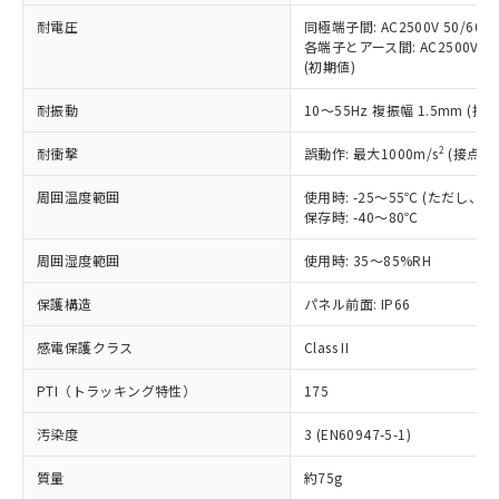
本サービスの対象外となる商品もある
基準値を超えていることを示します。
いたものが、含有品と判明した場合などや
当社は、これら貴社製品のうち、外国
耐電圧
同極端子間: AC2500V 50/60
ことをご了承ください。
「－」：未確認です。当社販売部門へお問
むを得ず変更することがあります。
各端子とアース間: AC2500V 50/
為替および外国貿易法に定める商品
在庫状況および標準価格照会結果は、
い合わせください。
(初期値)
（以下｢規制貨物等」という）を輸出
記載している更新日時点での社内デー
*EU RoHS指令（10物質）：
または国外への提供する場合は、日本
記
タに基づき作成されるものであり、閲
説明
鉛(Pb) 1000ppm以下、 水銀(Hg) 1000ppm以下、 カド
耐振動
10～55Hz 複振幅 1.5mm (接
*中国RoHS10物質の基準値 (GB/T26572)：
国政府の輸出許可(または役務取引許
号
覧された時点での実際の在庫および標
ミウム(Cd) 100ppm以下、
Pb(鉛) :1000ppm、 Hg(水銀) : 1000ppm、 Cd(カドミウ
可)を取得するなどの必要な手続きを
六価クロム(Cr(Ⅵ)) 1000ppm以下、ポリ臭化ビフェニル
ム) : 100ppm、
準価格とは異なる場合があることをご
2
耐衝撃
誤動作: 最大1000m/s
(接点開
類(PBB) 1000ppm以下、ポリ臭化ジフェニルエーテル類
Cr(Ⅵ)(六価クロム) : 1000ppm、 PBBs(ポリ臭化ビフェ
とります。
了承ください。
(PBDE) 1000ppm以下、フタル酸ビス(2-エチルヘキシ
○
一定数以上の在庫あり
ニル類) : 1000ppm、 PBDEs(ポリ臭化ジフェニルエーテ
当社は規制貨物を破棄する場合は、完
ル) (DEHP)(別名：DOP) 1000ppm以下、フタル酸ブチ
正式な納期状況および標準価格はお客
ル類) : 1000ppm、
周囲温度範囲
使用時: -25～55℃ (ただし
ルベンジル（BBP） 1000ppm以下、フタル酸ジブチル
全に破砕するなど、違法に輸出されな
DBP(フタル酸ジブチル) : 1000ppm、 DIBP(フタル酸ジ
保存時: -40～80℃
様のお取引先、またはお客様担当のオ
（DBP） 1000ppm以下、フタル酸ジイソブチル
イソブチル) : 1000ppm、 BBP(フタル酸ブチルベンジ
△
一定数には満たないが在庫あり
いよう必要な手段を講じます。
ムロン制御機器販売店・当社販売員に
(DIBP) 1000ppm以下
ル) : 1000ppm、
当社は貴社製品を、核兵器、ミサイ
但し、RoHS指令で産業用監視および制御機器に対する
周囲湿度範囲
使用時: 35～85%RH
DEHP(フタル酸ビス(2-エチルヘキシル)) : 1000ppm
ご相談ください。
適用除外項目は除く。
ル、化学兵器、生物兵器またはその他
－
在庫なし(最新の在庫状況につ
オムロン制御機器販売店や当社販売拠
フタル酸エステル類の４物質については閾値を超える意
保護構造
パネル前面: IP66
武器並びにこれらの製造装置等に一切
いては、お客様のお取引先、ま
図的な使用がないことを確認しています。
点は「
販売ネットワーク
」をご確認
※2 環境保護使用期限
使用いたしません。
たはお客様担当のオムロン制御
ください。
感電保護クラス
Class II
当社は、貴社製品を第三者に販売する
機器販売店・当社販売員にご確
在庫状況および標準価格結果を当社の
※2 対応予定月
「ｅ」：有害物質（10物質）のすべてが基
場合は、上記1、2および3の内容を当
認ください)
事前の承諾なく第三者に漏洩または開
PTI（トラッキング特性）
175
準値以下であることを示します。
該第三者に通知します。また当社は、
示しないようお願いします。
部品在庫の切り替え状況などにより、予定
「10」：通常の使用状況下において有害物
販売先および販売に係わる関係者が違
マイパーツ機能（部品リスト作成サー
空
受注生産機種、また在庫状況の
汚染度
3 (EN60947-5-1)
月が前後することがあります。
質が外部に漏えいし、環境に深刻な影響を
法に輸出するおそれがある場合は、取
ビス）をご利用いただくには、I-Web
白
情報を公開していない機種
及ぼさない年数を意味します。
り引きをいたしません。
メンバーズにご登録されている必要が
質量
約75g
「－」：未確認です。当社販売部門へお問