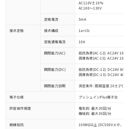
AC110V±10%
AC100～130V
定格電流
5mA
接点定格
接点構成
1a+1b
※1 対応状況
定格通電電流
10A
対応済み：EU RoHS指令（10物質）の
非含有に対応した製品が提供可能な商品で
開閉能力(AC)
抵抗負荷(AC-12): AC24V 10A/A
す。
誘導負荷(AC-15): AC24V 10A/AC
対応予定：EU RoHS指令（10物質）の非含
ご利用条件
有に対応した製品に切り替える予定のある
開閉能力(DC)
抵抗負荷(DC-12): DC24V 8A/DC
商品です。
誘導負荷(DC-13): DC24V 4A/DC
対応予定なし：EU RoHS指令（10物質）の
以下の条件をお読みいただき、同意のうえ
非含有に非対応の商品で、対応品を出す予
開閉能力説明
測定条件: 周囲温度 20±2℃、
ご利用ください。
定はありません。
端子仕様
プッシュインPlus端子台
調査・確認中：EU RoHS指令（10物質）の
本サービスは、当社制御機器事業取扱
※1 中国RoHS○×表
非含有の対応状況を調査中または確認中の
商品の当社在庫状況および標準価格
許容操作頻度
電気的: 最大30回/分
商品です。
(税抜)を提供させていただくもので
機械的: 最大30回/分
「○」：最大均質材料含有率が中国RoHSの
非該当品：ライセンス料など無形物で、有
す。
基準値以下であることを示します。
害物質有無と関係のない商品です。
絶縁抵抗
100MΩ以上 (DC500Vメガ、
当社制御機器事業取扱商品の中には、
「×」：最大均質材料含有率が中国RoHSの
仕入先様の事情により、非含有部品として