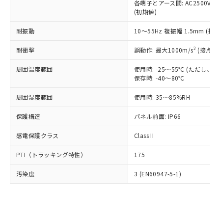
類(PBB) 1000ppm以下、ポリ臭化ジフェニルエーテル類
各端子とアース間: AC2500V 50/
Cr(Ⅵ)(六価クロム) : 1000ppm、 PBBs(ポリ臭化ビフェ
とります。
了承ください。
(PBDE) 1000ppm以下、フタル酸ビス(2-エチルヘキシ
○
一定数以上の在庫あり
ニル類) : 1000ppm、 PBDEs(ポリ臭化ジフェニルエーテ
(初期値)
当社は規制貨物を破棄する場合は、完
ル) (DEHP)(別名：DOP) 1000ppm以下、フタル酸ブチ
正式な納期状況および標準価格はお客
ル類) : 1000ppm、
ルベンジル（BBP） 1000ppm以下、フタル酸ジブチル
全に破砕するなど、違法に輸出されな
DBP(フタル酸ジブチル) : 1000ppm、 DIBP(フタル酸ジ
様のお取引先、またはお客様担当のオ
耐振動
10～55Hz 複振幅 1.5mm (接
（DBP） 1000ppm以下、フタル酸ジイソブチル
イソブチル) : 1000ppm、 BBP(フタル酸ブチルベンジ
△
一定数には満たないが在庫あり
いよう必要な手段を講じます。
ムロン制御機器販売店・当社販売員に
(DIBP) 1000ppm以下
ル) : 1000ppm、
当社は貴社製品を、核兵器、ミサイ
但し、RoHS指令で産業用監視および制御機器に対する
DEHP(フタル酸ビス(2-エチルヘキシル)) : 1000ppm
ご相談ください。
2
耐衝撃
誤動作: 最大1000m/s
(接点開
適用除外項目は除く。
ル、化学兵器、生物兵器またはその他
－
在庫なし(最新の在庫状況につ
オムロン制御機器販売店や当社販売拠
フタル酸エステル類の４物質については閾値を超える意
武器並びにこれらの製造装置等に一切
いては、お客様のお取引先、ま
図的な使用がないことを確認しています。
点は「
販売ネットワーク
」をご確認
周囲温度範囲
使用時: -25～55℃ (ただし
※2 環境保護使用期限
使用いたしません。
たはお客様担当のオムロン制御
保存時: -40～80℃
ください。
当社は、貴社製品を第三者に販売する
機器販売店・当社販売員にご確
在庫状況および標準価格結果を当社の
※2 対応予定月
「ｅ」：有害物質（10物質）のすべてが基
場合は、上記1、2および3の内容を当
周囲湿度範囲
使用時: 35～85%RH
認ください)
事前の承諾なく第三者に漏洩または開
準値以下であることを示します。
該第三者に通知します。また当社は、
示しないようお願いします。
部品在庫の切り替え状況などにより、予定
「10」：通常の使用状況下において有害物
保護構造
パネル前面: IP66
販売先および販売に係わる関係者が違
マイパーツ機能（部品リスト作成サー
空
受注生産機種、また在庫状況の
月が前後することがあります。
質が外部に漏えいし、環境に深刻な影響を
法に輸出するおそれがある場合は、取
ビス）をご利用いただくには、I-Web
白
情報を公開していない機種
感電保護クラス
Class II
及ぼさない年数を意味します。
り引きをいたしません。
メンバーズにご登録されている必要が
「－」：未確認です。当社販売部門へお問
あります。
PTI（トラッキング特性）
175
い合わせください。
お客様が当ウェブサイト上で当社にご
※3 非含有証明書ダウンロード
登録された部品リストについて、当社
汚染度
3 (EN60947-5-1)
および当社の共同利用者が、当社の製
下記の非含有証明書をダウンロードするこ
品・サービスに関するお客様との取
とができます。
合意する
キャンセル
引・商談に必要な範囲で利用すること
をご了承ください。