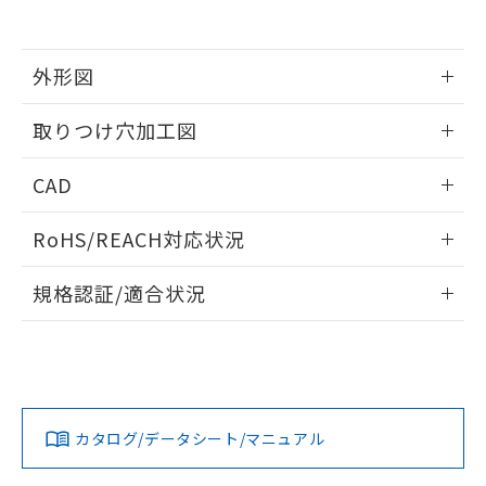
EU RoHS指令（10物質）の非含有証明書
※当社の共同利用者とは、
"個人情報
51物質の非含有証明書（当社基準）
の共同利用に関して"
の「1.共同利
※本証明書は発行日時点で非含有を証明す
用者の範囲」に記載されている法人を
るもので、過去に遡って非含有を証明する
外形図
指します。
ものではありません。
また、RoHS指令のフタル酸エステル類４
情報更新：2026/05/21
取りつけ穴加工図
物質の対応では、対応完了までの期間は出
荷製品に未対応品が混在することから備考
情報更新：2026/05/21
CAD
欄に対応日を記載しておりました。
既に当社にて対応品への在庫切替を完了
ログイン/会員登録いただくと、CADデータをダウンロー
していることから、特段のことがない限
RoHS/REACH対応状況
ドすることができます。
り、2022年1月12日より割愛しておりま
す。
情報更新：2026/7/29
規格認証/適合状況
ログイン/会員登録
EU RoHS
注意事項・凡例
A30NW-3MM-TGA-P101-GCについての規格認証/適合状況に
ついては、「カスタマーサポートセンタ お客様相談室」また
は貴社担当オムロン営業員または販売店にお問い合わせくだ
対応状況
対応予定月
※1
※2
さい。
ダウンロードデータをご利用いただく前に、以下を必ずお読
みください。
カタログ/データシート/マニュアル
対応済み
ソフトウェアの使用条件
お問い合わせ