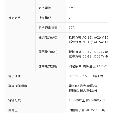
対応済み：EU RoHS指令（10物質）の
定格電流
5mA
非含有に対応した製品が提供可能な商品で
す。
接点定格
接点構成
2a
対応予定：EU RoHS指令（10物質）の非含
ご利用条件
有に対応した製品に切り替える予定のある
定格通電電流
10A
商品です。
対応予定なし：EU RoHS指令（10物質）の
開閉能力(AC)
抵抗負荷(AC-12): AC24V 10A/A
以下の条件をお読みいただき、同意のうえ
非含有に非対応の商品で、対応品を出す予
誘導負荷(AC-15): AC24V 10A/AC
ご利用ください。
定はありません。
調査・確認中：EU RoHS指令（10物質）の
開閉能力(DC)
抵抗負荷(DC-12): DC24V 8A/DC
本サービスは、当社制御機器事業取扱
※1 中国RoHS○×表
非含有の対応状況を調査中または確認中の
誘導負荷(DC-13): DC24V 4A/DC
商品の当社在庫状況および標準価格
商品です。
(税抜)を提供させていただくもので
「○」：最大均質材料含有率が中国RoHSの
開閉能力説明
測定条件: 周囲温度 20±2℃、
非該当品：ライセンス料など無形物で、有
す。
基準値以下であることを示します。
害物質有無と関係のない商品です。
当社制御機器事業取扱商品の中には、
端子仕様
プッシュインPlus端子台
「×」：最大均質材料含有率が中国RoHSの
仕入先様の事情により、非含有部品として
本サービスの対象外となる商品もある
基準値を超えていることを示します。
いたものが、含有品と判明した場合などや
当社は、これら貴社製品のうち、外国
ことをご了承ください。
許容操作頻度
電気的: 最大30回/分
「－」：未確認です。当社販売部門へお問
むを得ず変更することがあります。
為替および外国貿易法に定める商品
在庫状況および標準価格照会結果は、
機械的: 最大30回/分
い合わせください。
（以下｢規制貨物等」という）を輸出
記載している更新日時点での社内デー
*EU RoHS指令（10物質）：
または国外への提供する場合は、日本
絶縁抵抗
100MΩ以上 (DC500Vメガ、
記
タに基づき作成されるものであり、閲
説明
鉛(Pb) 1000ppm以下、 水銀(Hg) 1000ppm以下、 カド
*中国RoHS10物質の基準値 (GB/T26572)：
国政府の輸出許可(または役務取引許
号
覧された時点での実際の在庫および標
ミウム(Cd) 100ppm以下、
Pb(鉛) :1000ppm、 Hg(水銀) : 1000ppm、 Cd(カドミウ
可)を取得するなどの必要な手続きを
耐電圧
同極端子間: AC2500V 50/60
六価クロム(Cr(Ⅵ)) 1000ppm以下、ポリ臭化ビフェニル
ム) : 100ppm、
準価格とは異なる場合があることをご