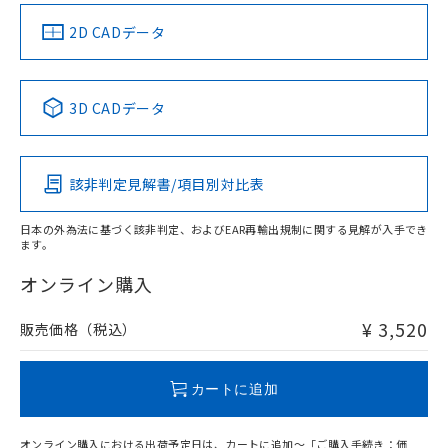
中国 RoHS
注意事項・凡例
2D CADデータ
中国 RoHS表
※1 ※2
3D CADデータ
Pb
Hg
Cd
Cr(VI)
該非判定見解書/項目別対比表
X
O
O
O
日本の外為法に基づく該非判定、およびEAR再輸出規制に関する見解が入手でき
ます。
"対応済み"や非含有の記載がされた商品であっても、流通
在庫等で未対応品が混在する可能性があります。
オンライン購入
非含有品が必要な際は、弊社営業部門もしくは販売店へお
問い合わせください。
¥ 3,520
販売価格（税込）
この製品のRoHS/REACH対応状況ページへ
カートに追加
オンライン購入における出荷予定日は、カートに追加～「ご購入手続き：価