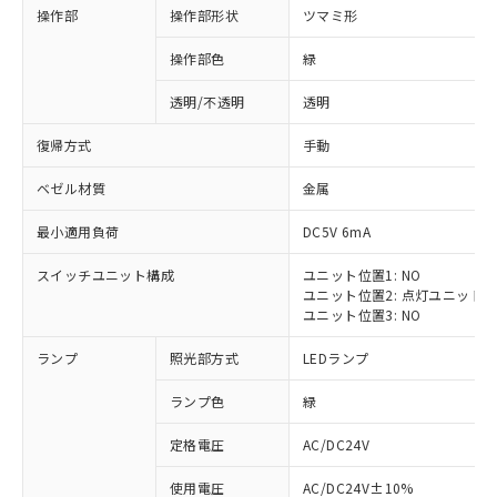
操作部
操作部形状
ツマミ形
操作部色
緑
透明/不透明
透明
復帰方式
手動
ベゼル材質
金属
最小適用負荷
DC5V 6mA
スイッチユニット構成
ユニット位置1: NO
ユニット位置2: 点灯ユニット
ユニット位置3: NO
ランプ
照光部方式
LEDランプ
ランプ色
緑
定格電圧
AC/DC24V
※1 対応状況
使用電圧
AC/DC24V±10%