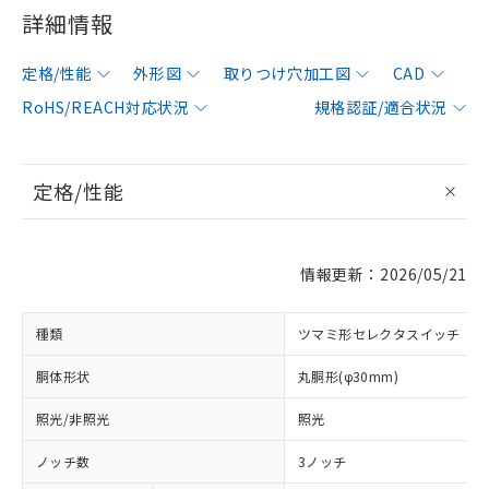
詳細情報
定格/性能
外形図
取りつけ穴加工図
CAD
RoHS/REACH対応状況
規格認証/適合状況
定格/性能
情報更新：2026/05/21
種類
ツマミ形セレクタスイッチ
胴体形状
丸胴形(φ30mm)
照光/非照光
照光
ノッチ数
3ノッチ