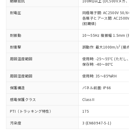
号
覧された時点での実際の在庫および標
絶縁抵抗
100MΩ以上 (DC500Vメガ、
Pb(鉛) :1000ppm、 Hg(水銀) : 1000ppm、 Cd(カドミウ
可)を取得するなどの必要な手続きを
六価クロム(Cr(Ⅵ)) 1000ppm以下、ポリ臭化ビフェニル
ム) : 100ppm、
準価格とは異なる場合があることをご
類(PBB) 1000ppm以下、ポリ臭化ジフェニルエーテル類
Cr(Ⅵ)(六価クロム) : 1000ppm、 PBBs(ポリ臭化ビフェ
とります。
了承ください。
耐電圧
同極端子間: AC2500V 50/60
(PBDE) 1000ppm以下、フタル酸ビス(2-エチルヘキシ
○
一定数以上の在庫あり
ニル類) : 1000ppm、 PBDEs(ポリ臭化ジフェニルエーテ
当社は規制貨物を破棄する場合は、完
各端子とアース間: AC2500V 50/
ル) (DEHP)(別名：DOP) 1000ppm以下、フタル酸ブチ
正式な納期状況および標準価格はお客
ル類) : 1000ppm、
ルベンジル（BBP） 1000ppm以下、フタル酸ジブチル
全に破砕するなど、違法に輸出されな
(初期値)
DBP(フタル酸ジブチル) : 1000ppm、 DIBP(フタル酸ジ
様のお取引先、またはお客様担当のオ
（DBP） 1000ppm以下、フタル酸ジイソブチル
イソブチル) : 1000ppm、 BBP(フタル酸ブチルベンジ
△
一定数には満たないが在庫あり
いよう必要な手段を講じます。
ムロン制御機器販売店・当社販売員に
(DIBP) 1000ppm以下
ル) : 1000ppm、
耐振動
10～55Hz 複振幅 1.5mm (接
当社は貴社製品を、核兵器、ミサイ
但し、RoHS指令で産業用監視および制御機器に対する
DEHP(フタル酸ビス(2-エチルヘキシル)) : 1000ppm
ご相談ください。
適用除外項目は除く。
ル、化学兵器、生物兵器またはその他
－
在庫なし(最新の在庫状況につ
オムロン制御機器販売店や当社販売拠
フタル酸エステル類の４物質については閾値を超える意
2
耐衝撃
誤動作: 最大1000m/s
(接点開
武器並びにこれらの製造装置等に一切
いては、お客様のお取引先、ま
図的な使用がないことを確認しています。
点は「
販売ネットワーク
」をご確認
※2 環境保護使用期限
使用いたしません。
たはお客様担当のオムロン制御
ください。
周囲温度範囲
使用時: -25～55℃ (ただし
当社は、貴社製品を第三者に販売する
機器販売店・当社販売員にご確
在庫状況および標準価格結果を当社の
保存時: -40～80℃
※2 対応予定月
「ｅ」：有害物質（10物質）のすべてが基
場合は、上記1、2および3の内容を当
認ください)
事前の承諾なく第三者に漏洩または開
準値以下であることを示します。
該第三者に通知します。また当社は、
示しないようお願いします。
周囲湿度範囲
使用時: 35～85%RH
部品在庫の切り替え状況などにより、予定
「10」：通常の使用状況下において有害物
販売先および販売に係わる関係者が違
マイパーツ機能（部品リスト作成サー
空
受注生産機種、また在庫状況の
月が前後することがあります。
質が外部に漏えいし、環境に深刻な影響を
法に輸出するおそれがある場合は、取
保護構造
パネル前面: IP66
ビス）をご利用いただくには、I-Web
白
情報を公開していない機種
及ぼさない年数を意味します。
り引きをいたしません。
メンバーズにご登録されている必要が
「－」：未確認です。当社販売部門へお問
感電保護クラス
Class II
あります。
い合わせください。
お客様が当ウェブサイト上で当社にご
※3 非含有証明書ダウンロード
PTI（トラッキング特性）
175
登録された部品リストについて、当社
および当社の共同利用者が、当社の製
汚染度
3 (EN60947-5-1)
下記の非含有証明書をダウンロードするこ
品・サービスに関するお客様との取
とができます。
合意する
キャンセル
引・商談に必要な範囲で利用すること