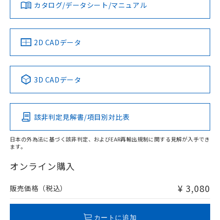
みください。
カタログ/データシート/マニュアル
対応済み
ソフトウェアの使用条件
お問い合わせ
中国 RoHS
注意事項・凡例
2D CADデータ
中国 RoHS表
※1 ※2
3D CADデータ
Pb
Hg
Cd
Cr(VI)
該非判定見解書/項目別対比表
O
O
O
O
日本の外為法に基づく該非判定、およびEAR再輸出規制に関する見解が入手でき
ます。
"対応済み"や非含有の記載がされた商品であっても、流通
在庫等で未対応品が混在する可能性があります。
オンライン購入
非含有品が必要な際は、弊社営業部門もしくは販売店へお
問い合わせください。
¥ 3,080
販売価格（税込）
この製品のRoHS/REACH対応状況ページへ
カートに追加