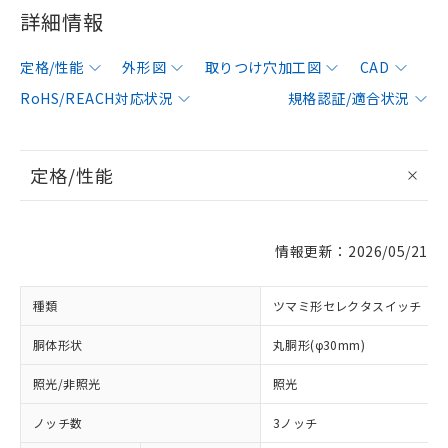
詳細情報
定格/性能
外形図
取りつけ穴加工図
CAD
RoHS/REACH対応状況
規格認証/適合状況
定格/性能
情報更新：2026/05/21
種類
ツマミ形セレクタスイッチ
胴体形状
丸胴形(φ30mm)
照光/非照光
照光
ノッチ数
3ノッチ