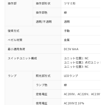
操作部
操作部形状
ツマミ形
操作部色
緑
透明/不透明
透明
復帰方式
手動
ベゼル材質
金属
最小適用負荷
DC5V 6mA
スイッチユニット構成
ユニット位置1: NC
ユニット位置2: 点灯ユニット
ユニット位置3: NC
ランプ
照光部方式
LEDランプ
ランプ色
緑
定格電圧
AC200V、AC220V、AC230V、
使用電圧
AC200V±10%
※1 対応状況