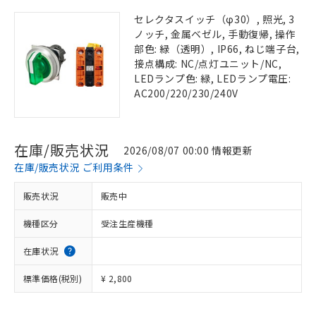
セレクタスイッチ（φ30）, 照光, 3
ノッチ, 金属ベゼル, 手動復帰, 操作
部色: 緑（透明）, IP66, ねじ端子台,
接点構成: NC/点灯ユニット/NC,
LEDランプ色: 緑, LEDランプ電圧:
AC200/220/230/240V
在庫/販売状況
2026/08/07 00:00 情報更新
在庫/販売状況 ご利用条件
販売状況
販売中
機種区分
受注生産機種
在庫状況
標準価格(税別)
¥ 2,800