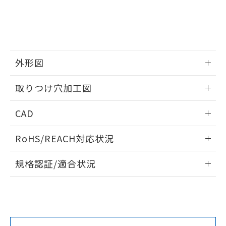
をご了承ください。
EU RoHS指令（10物質）の非含有証明書
※当社の共同利用者とは、
"個人情報
51物質の非含有証明書（当社基準）
の共同利用に関して"
の「1.共同利
※本証明書は発行日時点で非含有を証明す
用者の範囲」に記載されている法人を
るもので、過去に遡って非含有を証明する
指します。
ものではありません。
外形図
また、RoHS指令のフタル酸エステル類４
物質の対応では、対応完了までの期間は出
情報更新：2026/05/21
取りつけ穴加工図
荷製品に未対応品が混在することから備考
欄に対応日を記載しておりました。
情報更新：2026/05/21
既に当社にて対応品への在庫切替を完了
CAD
していることから、特段のことがない限
り、2022年1月12日より割愛しておりま
ログイン/会員登録いただくと、CADデータをダウンロー
RoHS/REACH対応状況
す。
ドすることができます。
情報更新：2026/7/29
規格認証/適合状況
ログイン/会員登録
EU RoHS
注意事項・凡例
A30NW-3MM-TGA-G202-GEについての規格認証/適合状況に
ついては、「カスタマーサポートセンタ お客様相談室」また
は貴社担当オムロン営業員または販売店にお問い合わせくだ
対応状況
対応予定月
※1
※2
さい。
ダウンロードデータをご利用いただく前に、以下を必ずお読