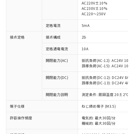
AC220V±10%
AC230V±10%
対応済み：EU RoHS指令（10物質）の
AC220～250V
非含有に対応した製品が提供可能な商品で
す。
定格電流
5mA
対応予定：EU RoHS指令（10物質）の非含
ご利用条件
有に対応した製品に切り替える予定のある
接点定格
接点構成
2b
商品です。
定格通電電流
10A
対応予定なし：EU RoHS指令（10物質）の
以下の条件をお読みいただき、同意のうえ
非含有に非対応の商品で、対応品を出す予
ご利用ください。
開閉能力(AC)
抵抗負荷(AC-12): AC24V 10A/A
定はありません。
誘導負荷(AC-15): AC24V 10A/AC
調査・確認中：EU RoHS指令（10物質）の
本サービスは、当社制御機器事業取扱
※1 中国RoHS○×表
非含有の対応状況を調査中または確認中の
商品の当社在庫状況および標準価格
開閉能力(DC)
抵抗負荷(DC-12): DC24V 8A/DC
商品です。
誘導負荷(DC-13): DC24V 4A/DC
(税抜)を提供させていただくもので
「○」：最大均質材料含有率が中国RoHSの
非該当品：ライセンス料など無形物で、有
す。
基準値以下であることを示します。
害物質有無と関係のない商品です。
開閉能力説明
測定条件: 周囲温度 20±2℃、
当社制御機器事業取扱商品の中には、
「×」：最大均質材料含有率が中国RoHSの
仕入先様の事情により、非含有部品として
本サービスの対象外となる商品もある
基準値を超えていることを示します。
いたものが、含有品と判明した場合などや
端子仕様
ねじ締め端子 (M3.5)
当社は、これら貴社製品のうち、外国
ことをご了承ください。
「－」：未確認です。当社販売部門へお問
むを得ず変更することがあります。
為替および外国貿易法に定める商品
在庫状況および標準価格照会結果は、
い合わせください。
許容操作頻度
電気的: 最大30回/分
（以下｢規制貨物等」という）を輸出
記載している更新日時点での社内デー
機械的: 最大30回/分
*EU RoHS指令（10物質）：
または国外への提供する場合は、日本
記
タに基づき作成されるものであり、閲
説明
鉛(Pb) 1000ppm以下、 水銀(Hg) 1000ppm以下、 カド
*中国RoHS10物質の基準値 (GB/T26572)：
国政府の輸出許可(または役務取引許
ミウム(Cd) 100ppm以下、