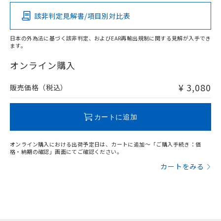
該非判定見解書/項目別対比表
O
O
O
O
日本の外為法に基づく該非判定、およびEAR再輸出規制に関する見解が入手でき
ます。
"対応済み"や非含有の記載がされた商品であっても、流通
在庫等で未対応品が混在する可能性があります。
オンライン購入
非含有品が必要な際は、弊社営業部門もしくは販売店へお
問い合わせください。
¥ 3,080
販売価格（税込）
この製品のRoHS/REACH対応状況ページへ
カートに追加
オンライン購入における出荷予定日は、カートに追加～「ご購入手続き：価
格・納期の確認」画面にてご確認ください。
カートをみる