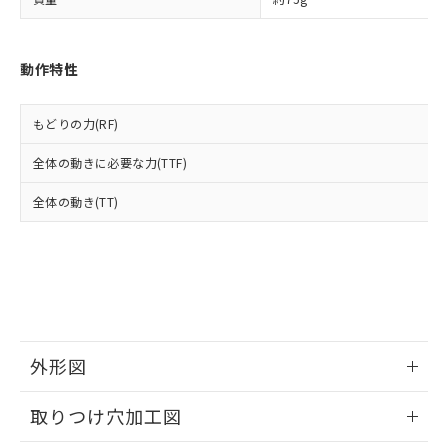
「－」：未確認です。当社販売部門へお問
あります。
い合わせください。
お客様が当ウェブサイト上で当社にご
※3 非含有証明書ダウンロード
登録された部品リストについて、当社
動作特性
および当社の共同利用者が、当社の製
下記の非含有証明書をダウンロードするこ
品・サービスに関するお客様との取
とができます。
合意する
キャンセル
引・商談に必要な範囲で利用すること
もどりの力(RF)
をご了承ください。
EU RoHS指令（10物質）の非含有証明書
※当社の共同利用者とは、
"個人情報
全体の動きに必要な力(TTF)
51物質の非含有証明書（当社基準）
の共同利用に関して"
の「1.共同利
※本証明書は発行日時点で非含有を証明す
用者の範囲」に記載されている法人を
全体の動き(TT)
るもので、過去に遡って非含有を証明する
指します。
ものではありません。
また、RoHS指令のフタル酸エステル類４
物質の対応では、対応完了までの期間は出
荷製品に未対応品が混在することから備考
欄に対応日を記載しておりました。
既に当社にて対応品への在庫切替を完了
していることから、特段のことがない限
外形図
り、2022年1月12日より割愛しておりま
す。
情報更新：2026/05/21
取りつけ穴加工図