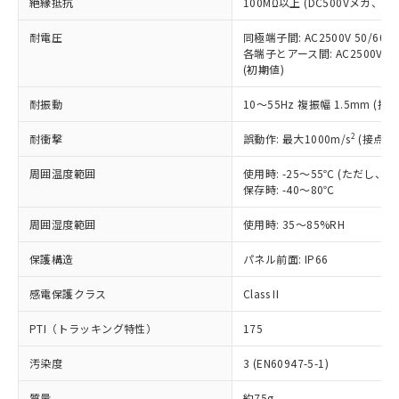
「×」：最大均質材料含有率が中国RoHSの
絶縁抵抗
100MΩ以上 (DC500Vメガ、
仕入先様の事情により、非含有部品として
本サービスの対象外となる商品もある
基準値を超えていることを示します。
いたものが、含有品と判明した場合などや
当社は、これら貴社製品のうち、外国
ことをご了承ください。
耐電圧
同極端子間: AC2500V 50/60
「－」：未確認です。当社販売部門へお問
むを得ず変更することがあります。
為替および外国貿易法に定める商品
在庫状況および標準価格照会結果は、
各端子とアース間: AC2500V 50/
い合わせください。
（以下｢規制貨物等」という）を輸出
(初期値)
記載している更新日時点での社内デー
*EU RoHS指令（10物質）：
または国外への提供する場合は、日本
記
タに基づき作成されるものであり、閲
説明
鉛(Pb) 1000ppm以下、 水銀(Hg) 1000ppm以下、 カド
*中国RoHS10物質の基準値 (GB/T26572)：
国政府の輸出許可(または役務取引許
耐振動
10～55Hz 複振幅 1.5mm (接
号
覧された時点での実際の在庫および標
ミウム(Cd) 100ppm以下、
Pb(鉛) :1000ppm、 Hg(水銀) : 1000ppm、 Cd(カドミウ
可)を取得するなどの必要な手続きを
六価クロム(Cr(Ⅵ)) 1000ppm以下、ポリ臭化ビフェニル
ム) : 100ppm、
準価格とは異なる場合があることをご
類(PBB) 1000ppm以下、ポリ臭化ジフェニルエーテル類
Cr(Ⅵ)(六価クロム) : 1000ppm、 PBBs(ポリ臭化ビフェ
2
耐衝撃
誤動作: 最大1000m/s
(接点開
とります。
了承ください。
(PBDE) 1000ppm以下、フタル酸ビス(2-エチルヘキシ
○
一定数以上の在庫あり
ニル類) : 1000ppm、 PBDEs(ポリ臭化ジフェニルエーテ
当社は規制貨物を破棄する場合は、完
ル) (DEHP)(別名：DOP) 1000ppm以下、フタル酸ブチ
正式な納期状況および標準価格はお客
ル類) : 1000ppm、
周囲温度範囲
使用時: -25～55℃ (ただし
ルベンジル（BBP） 1000ppm以下、フタル酸ジブチル
全に破砕するなど、違法に輸出されな
DBP(フタル酸ジブチル) : 1000ppm、 DIBP(フタル酸ジ
様のお取引先、またはお客様担当のオ
（DBP） 1000ppm以下、フタル酸ジイソブチル
保存時: -40～80℃
イソブチル) : 1000ppm、 BBP(フタル酸ブチルベンジ
△
一定数には満たないが在庫あり
いよう必要な手段を講じます。
ムロン制御機器販売店・当社販売員に
(DIBP) 1000ppm以下
ル) : 1000ppm、
当社は貴社製品を、核兵器、ミサイ
但し、RoHS指令で産業用監視および制御機器に対する
DEHP(フタル酸ビス(2-エチルヘキシル)) : 1000ppm
ご相談ください。
周囲湿度範囲
使用時: 35～85%RH
適用除外項目は除く。
ル、化学兵器、生物兵器またはその他
－
在庫なし(最新の在庫状況につ
オムロン制御機器販売店や当社販売拠
フタル酸エステル類の４物質については閾値を超える意
武器並びにこれらの製造装置等に一切
いては、お客様のお取引先、ま
図的な使用がないことを確認しています。
点は「
販売ネットワーク
」をご確認
保護構造
パネル前面: IP66
※2 環境保護使用期限
使用いたしません。
たはお客様担当のオムロン制御
ください。
当社は、貴社製品を第三者に販売する
機器販売店・当社販売員にご確
感電保護クラス
Class II
在庫状況および標準価格結果を当社の
※2 対応予定月
「ｅ」：有害物質（10物質）のすべてが基
場合は、上記1、2および3の内容を当
認ください)
事前の承諾なく第三者に漏洩または開
準値以下であることを示します。
該第三者に通知します。また当社は、
PTI（トラッキング特性）
175
示しないようお願いします。
部品在庫の切り替え状況などにより、予定
「10」：通常の使用状況下において有害物
販売先および販売に係わる関係者が違
マイパーツ機能（部品リスト作成サー
空
受注生産機種、また在庫状況の
月が前後することがあります。
質が外部に漏えいし、環境に深刻な影響を
汚染度
3 (EN60947-5-1)
法に輸出するおそれがある場合は、取
ビス）をご利用いただくには、I-Web
白
情報を公開していない機種
及ぼさない年数を意味します。
り引きをいたしません。
メンバーズにご登録されている必要が
質量
約75g