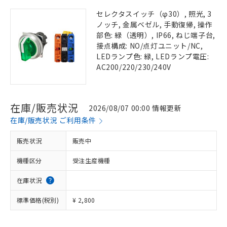
セレクタスイッチ（φ30）, 照光, 3
ノッチ, 金属ベゼル, 手動復帰, 操作
部色: 緑（透明）, IP66, ねじ端子台,
接点構成: NO/点灯ユニット/NC,
LEDランプ色: 緑, LEDランプ電圧:
AC200/220/230/240V
在庫/販売状況
2026/08/07 00:00 情報更新
在庫/販売状況 ご利用条件
販売状況
販売中
機種区分
受注生産機種
在庫状況
標準価格(税別)
¥ 2,800