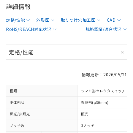
詳細情報
定格/性能
外形図
取りつけ穴加工図
CAD
RoHS/REACH対応状況
規格認証/適合状況
定格/性能
情報更新：2026/05/21
種類
ツマミ形セレクタスイッチ
胴体形状
丸胴形(φ30mm)
照光/非照光
照光
ノッチ数
3ノッチ