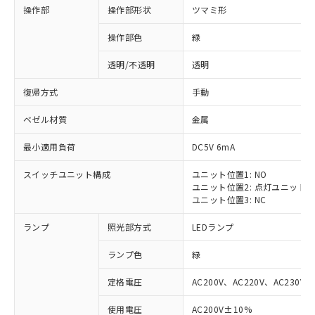
操作部
操作部形状
ツマミ形
操作部色
緑
透明/不透明
透明
復帰方式
手動
ベゼル材質
金属
最小適用負荷
DC5V 6mA
スイッチユニット構成
ユニット位置1: NO
ユニット位置2: 点灯ユニット
ユニット位置3: NC
ランプ
照光部方式
LEDランプ
ランプ色
緑
定格電圧
AC200V、AC220V、AC230V、
使用電圧
AC200V±10%