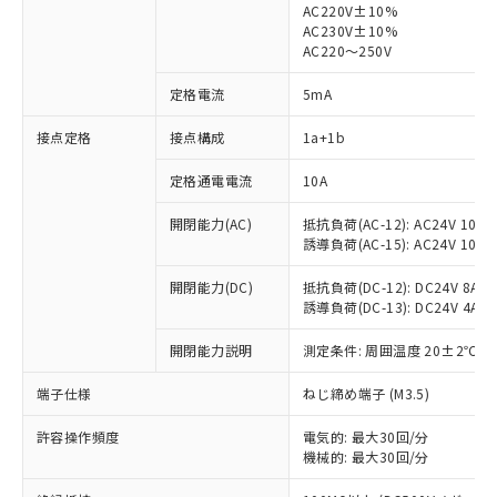
AC220V±10%
AC230V±10%
AC220～250V
定格電流
5mA
※1 対応状況
接点定格
接点構成
1a+1b
対応済み：EU RoHS指令（10物質）の
定格通電電流
10A
非含有に対応した製品が提供可能な商品で
す。
開閉能力(AC)
抵抗負荷(AC-12): AC24V 10A/A
誘導負荷(AC-15): AC24V 10A/AC
対応予定：EU RoHS指令（10物質）の非含
ご利用条件
有に対応した製品に切り替える予定のある
開閉能力(DC)
抵抗負荷(DC-12): DC24V 8A/DC
商品です。
誘導負荷(DC-13): DC24V 4A/DC
対応予定なし：EU RoHS指令（10物質）の
以下の条件をお読みいただき、同意のうえ
非含有に非対応の商品で、対応品を出す予
開閉能力説明
測定条件: 周囲温度 20±2℃、
ご利用ください。
定はありません。
調査・確認中：EU RoHS指令（10物質）の
端子仕様
ねじ締め端子 (M3.5)
本サービスは、当社制御機器事業取扱
※1 中国RoHS○×表
非含有の対応状況を調査中または確認中の
商品の当社在庫状況および標準価格
商品です。
許容操作頻度
電気的: 最大30回/分
(税抜)を提供させていただくもので
「○」：最大均質材料含有率が中国RoHSの
非該当品：ライセンス料など無形物で、有
機械的: 最大30回/分
す。
基準値以下であることを示します。
害物質有無と関係のない商品です。
当社制御機器事業取扱商品の中には、