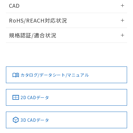
情報更新：2026/05/21
CAD
ログイン/会員登録いただくと、CADデータをダウンロー
RoHS/REACH対応状況
ドすることができます。
情報更新：2026/7/29
規格認証/適合状況
ログイン/会員登録
EU RoHS
注意事項・凡例
A30NW-3MM-TGA-G102-GEについての規格認証/適合状況に
ついては、「カスタマーサポートセンタ お客様相談室」また
は貴社担当オムロン営業員または販売店にお問い合わせくだ
対応状況
対応予定月
※1
※2
さい。
ダウンロードデータをご利用いただく前に、以下を必ずお読
みください。
カタログ/データシート/マニュアル
対応済み
ソフトウェアの使用条件
お問い合わせ
中国 RoHS
注意事項・凡例
2D CADデータ
中国 RoHS表
※1 ※2
3D CADデータ
Pb
Hg
Cd
Cr(VI)