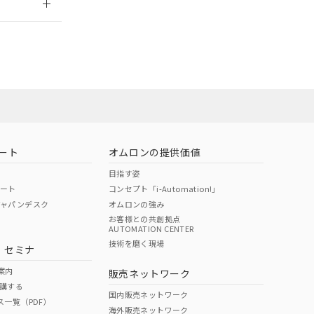
社担当オムロン
お問い合わせ
ート
オムロンの提供価値
目指す姿
ポート
コンセプト「i-Automation!」
ジャパンデスク
オムロンの強み
お客様との共創拠点
AUTOMATION CENTER
DIBP
BBP
DEHP
環境保護
技術を磨く現場
・セミナ
使用期限
案内
販売ネットワーク
講する
O
O
O
10
国内販売ネットワーク
ス一覧（PDF）
海外販売ネットワーク