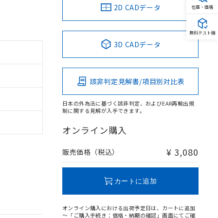
2D CADデータ
在庫・価格
無料テスト機
3D CADデータ
該非判定見解書/項目別対比表
日本の外為法に基づく該非判定、およびEAR再輸出規
制に関する見解が入手できます。
オンライン購入
¥ 3,080
販売価格（税込）
カートに追加
オンライン購入における出荷予定日は、カートに追加
～「ご購入手続き：価格・納期の確認」画面にてご確