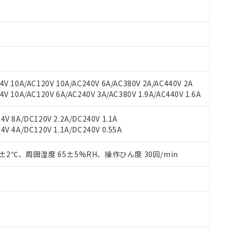
材料含有率が中国RoHSの基準値以下であることを示します。
材料含有率が中国RoHSの基準値を超えていることを示します。
、当社制御機器事業取扱商品の当社在庫状況および標準価格(税抜)
ら貴社製品のうち、外国為替および外国貿易法に定める商品（以下｢
質）：
す。当社販売部門へお問い合わせください。
 水銀(Hg) 1000ppm以下、 カドミウム(Cd) 100ppm以下、
たは国外への提供する場合は、日本国政府の輸出許可(または役務取
000ppm以下、ポリ臭化ビフェニル類(PBB) 1000ppm以下、ポリ臭化ジフェニルエーテル類(P
事業取扱商品の中には、本サービスの対象外となる商品もあること
手続きをとります。
キシル) (DEHP)(別名：DOP) 1000ppm以下、フタル酸ブチルベンジル（BBP） 100
(GB/T26572)：
以下、フタル酸ジイソブチル (DIBP) 1000ppm以下
び標準価格照会結果は、記載している更新日時点での社内データに
物を破棄する場合は、完全に破砕するなど、違法に輸出されないよ
(水銀) : 1000ppm、 Cd(カドミウム) : 100ppm、
業用監視および制御機器に対する適用除外項目は除く。
覧された時点での実際の在庫および標準価格とは異なる場合がある
1000ppm、 PBBs(ポリ臭化ビフェニル類) : 1000ppm、 PBDEs(ポリ臭化ジフェニルエーテル類
物質については閾値を超える意図的な使用がないことを確認しています。
上の在庫あり
 1000ppm、 DIBP(フタル酸ジイソブチル) : 1000ppm、 BBP(フタル酸ブチルベンジル) :
品を、核兵器、ミサイル、化学兵器、生物兵器またはその他武器並
チルヘキシル)) : 1000ppm
V 10A/AC120V 10A/AC240V 6A/AC380V 2A/AC440V 2A
況および標準価格はお客様のお取引先、またはお客様担当のオムロ
用いたしません。
 10A/AC120V 6A/AC240V 3A/AC380V 1.9A/AC440V 1.6A
ご相談ください。
は満たないが在庫あり
製品を第三者に販売する場合は、上記1、2および3の内容を当該第
機器販売店や当社販売拠点は「
販売ネットワーク
」をご確認くだ
販売先および販売に係わる関係者が違法に輸出するおそれがある場
用期限
び標準価格結果を当社の事前の承諾なく第三者に漏洩または開示し
え状況などにより、予定月が前後することがあります。
V 8A/DC120V 2.2A/DC240V 1.1A
(最新の在庫状況については、お客様のお取引先、またはお客様担当
V 4A/DC120V 1.1A/DC240V 0.55A
（10物質）のすべてが基準値以下であることを示します。
店・当社販売員にご確認ください)
能（部品リスト作成サービス）をご利用いただくには、I-Webメン
使用状況下において有害物質が外部に漏えいし、環境に深刻な影響を
あります。
0±2℃、周囲湿度 65±5%RH、操作ひん度 30回/min
機種、また在庫状況の情報を公開していない機種
ェブサイト上で当社にご登録された部品リストについて、当社およ
書ダウンロード
す。当社販売部門へお問い合わせください。
品・サービスに関するお客様との取引・商談に必要な範囲で利用す
合意する
キャンセル
書をダウンロードすることができます。
利用者とは、
"個人情報の共同利用に関して"
の「1.共同利用者の
します。
10物質）の非含有証明書
明書（当社基準）
日時点で非含有を証明するもので、過去に遡って非含有を証明するも