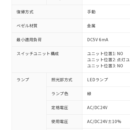
復帰方式
手動
ベゼル材質
金属
最小適用負荷
DC5V 6mA
スイッチユニット構成
ユニット位置1: NO
ユニット位置2: 点灯
ユニット位置3: NO
※1 対応状況
ランプ
照光部方式
LEDランプ
対応済み：EU
ランプ色
緑
対応予定：EU R
対応予定なし：EU
定格電圧
AC/DC24V
調査・確認中：EU
ご利用条件
非該当品：ライセ
※1 中国RoHS
使用電圧
AC/DC24V±10%
仕入先様の事情に
があります。
以下の条件をお読