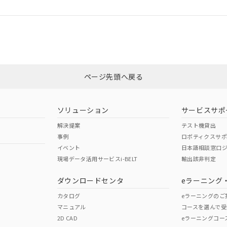
ログイン/会員登録
適合状況については、「カスタマーサポートセンタ お客様相談室」または貴
みください。
非含有証明書
※3
ページ先頭へ戻る
ダウンロードはこちら
ソリューション
サービスサポ
解決提案
テスト機貸出
事例
ロボティクスサ
イベント
日本語相談窓口
現場データ活用サービスi-BELT
輸出該非判定
I)
PBBs
PBDEs
DBP
ダウンロードセンタ
eラーニング
カタログ
eラーニングのご
マニュアル
コースを選んで受
O
O
O
2D CAD
eラーニングコー