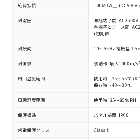
また、RoHS指
絶縁抵抗
100MΩ以上 (DC5
混在することから
既に当社にて対応
耐電圧
同極端子間: AC2500V
り割愛しておりま
各端子とアース間: AC250
(初期値)
耐振動
10～55Hz 複振幅 1.
耐衝撃
誤動作: 最大1000m/s
周囲温度範囲
使用時: -25～55℃
保存時: -40～80℃
周囲湿度範囲
使用時: 35～85%RH
保護構造
パネル前面: IP66
感電保護クラス
Class II