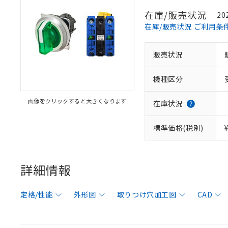
在庫/販売状況
20
在庫/販売状況 ご利用条
販売状況
機種区分
画像をクリックすると大きくなります
在庫状況
標準価格(税別)
詳細情報
定格/性能
外形図
取りつけ穴加工図
CAD