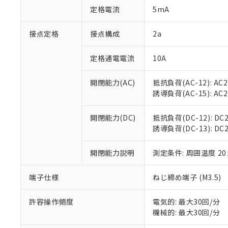
「○」：最大均質
定格電流
5mA
「×」：最大均質
本サービスは
当社は、これ
*EU RoHS指令（10物
「－」：未確認で
鉛(Pb) 1000ppm以下、
くものです。
う）を輸出ま
接点定格
接点構成
2a
記
説明
六価クロム(Cr(Ⅵ)) 1
当社制御機器
などの必要な
フタル酸ビス(2-エチルヘ
号
*中国RoHS10物質の基準値 
ル（DBP） 1000ppm
在庫状況およ
当社は規制貨
Pb(鉛) :1000ppm、 Hg
定格通電電流
10A
但し、RoHS指令で産
のであり、閲
ます。
Cr(Ⅵ)(六価クロム) : 
フタル酸エステル類の４
○
一定数以
DBP(フタル酸ジブチル) :
い。
当社は貴社製
DEHP(フタル酸ビス(2-エ
開閉能力(AC)
抵抗負荷(AC-12): AC24
正式な納期状
置等に一切使
誘導負荷(AC-15): AC24V
当社販売員に
※2 対応予定月
△
一定数に
当社は、貴社
オムロン制御
また当社は、
※2 環境保護使
在庫状況およ
部品在庫の切り替
たしません。
開閉能力(DC)
抵抗負荷(DC-12): DC24
－
在庫なし
す。
誘導負荷(DC-13): DC24
「ｅ」：有害物質
機器販売
マイパーツ機
「10」：通常の
ている必要が
味します。
開閉能力説明
測定条件: 周囲温度 2
空
受注生産
お客様が当ウ
※3 非含有証明
「－」：未確認で
白
が、当社の製
端子仕様
ねじ締め端子 (M3.5)
さい。
下記の非含有証明
※当社の共同
いる法人を指
許容操作頻度
電気的: 最大30回/分
EU RoHS指令（
機械的: 最大30回/分
51物質の非含有証
※本証明書は発行