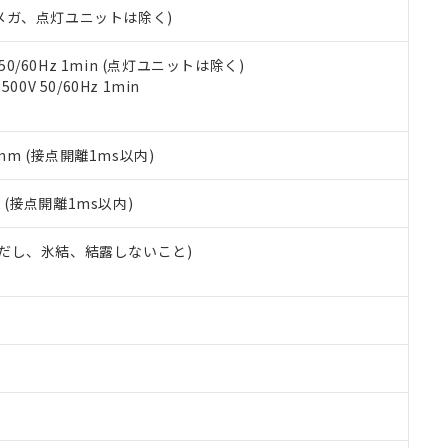
令のフタル酸エステル類４物質の対応では、対応完了までの期間は出
00Vメガ、点灯ユニットは除く)
備考欄に対応日を記載しておりました。
品への在庫切替を完了していることから、特段のことがない限り、20
 50/60Hz 1min (点灯ユニットは除く)
す。
0V 50/60Hz 1min
5mm (接点開離1ms以内)
2
(接点開離1ms以内)
 (ただし、氷結、結露しないこと)