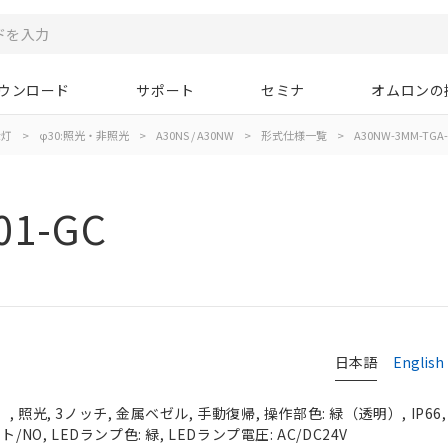
ウンロード
サポート
セミナ
オムロンの
示灯
>
φ30:照光・非照光
>
A30NS / A30NW
>
形式仕様一覧
>
A30NW-3MM-TGA-
01-GC
日本語
English
 照光, 3ノッチ, 金属ベゼル, 手動復帰, 操作部色: 緑（透明）, IP66
NO, LEDランプ色: 緑, LEDランプ電圧: AC/DC24V