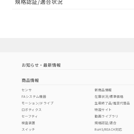
規格認証/適合状況
EU RoHS
注意事項・凡例
A30NW-3MM-TGA-G101-GCについての規格認証/
営業員または販売店にお問い合わせください。
ダウンロードデータをご利用いただく前に、以下を必ずお読
対応状況
対応予定月
※1
※2
ソフトウェアの使用条件
対応済み
お知らせ・最新情報
中国 RoHS
注意事項・凡例
商品情報
中国 RoHS表
※1 ※2
センサ
新商品情報
FAシステム機器
在庫状況/標準価格
Pb
Hg
Cd
Cr(V
モーション/ドライブ
生産終了品/推奨代替品
ロボティクス
特設サイト
セーフティ
動画ライブラリ
検査装置
規格認証/適合
X
O
O
O
スイッチ
RoHS/REACH対応