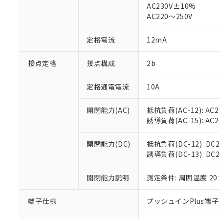
仕入先様の事情に
AC230V±10%
があります。
以下の条件をお読
AC220～250V
「○」：最大均質
「×」：最大均質
本サービスは
当社は、これ
*EU RoHS指令（10物
定格電流
12mA
「－」：未確認で
鉛(Pb) 1000ppm以下、
くものです。
う）を輸出ま
記
説明
六価クロム(Cr(Ⅵ)) 1
当社制御機器
などの必要な
フタル酸ビス(2-エチルヘ
号
*中国RoHS10物質の基準値 
接点定格
接点構成
2b
ル（DBP） 1000ppm
在庫状況およ
当社は規制貨
Pb(鉛) :1000ppm、 Hg
但し、RoHS指令で産
のであり、閲
ます。
Cr(Ⅵ)(六価クロム) : 
フタル酸エステル類の４
○
一定数以
DBP(フタル酸ジブチル) :
い。
当社は貴社製
定格通電電流
10A
DEHP(フタル酸ビス(2-エ
正式な納期状
置等に一切使
当社販売員に
※2 対応予定月
△
一定数に
当社は、貴社
開閉能力(AC)
抵抗負荷(AC-12): AC24
オムロン制御
また当社は、
※2 環境保護使
誘導負荷(AC-15): AC24V
在庫状況およ
部品在庫の切り替
たしません。
－
在庫なし
す。
「ｅ」：有害物質
機器販売
開閉能力(DC)
抵抗負荷(DC-12): DC24
マイパーツ機
「10」：通常の
誘導負荷(DC-13): DC24
ている必要が
味します。
空
受注生産
お客様が当ウ
※3 非含有証明
「－」：未確認で
白
が、当社の製
開閉能力説明
測定条件: 周囲温度 2
さい。
下記の非含有証明
※当社の共同
端子仕様
プッシュインPlus端
いる法人を指
EU RoHS指令（