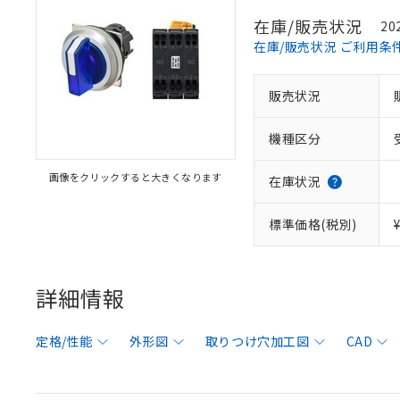
在庫/販売状況
20
在庫/販売状況 ご利用条
販売状況
機種区分
画像をクリックすると大きくなります
在庫状況
標準価格(税別)
詳細情報
定格/性能
外形図
取りつけ穴加工図
CAD