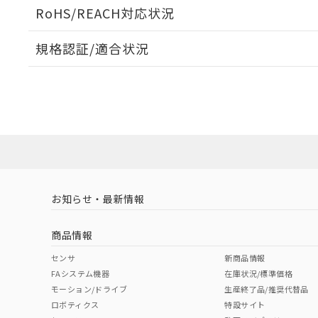
ログイン/会員登録いただくと、CADデータをダウンロ
RoHS/REACH対応状況
規格認証/適合状況
EU RoHS
注意事項・凡例
A30NW-3MM-TAA-P202-AEについての規格認証/適
営業員または販売店にお問い合わせください。
ダウンロードデータをご利用いただく前に、以下を必ずお読
対応状況
対応予定月
※1
※2
ソフトウェアの使用条件
対応済み
お知らせ・最新情報
中国 RoHS
注意事項・凡例
商品情報
中国 RoHS表
※1 ※2
センサ
新商品情報
FAシステム機器
在庫状況/標準価格
Pb
Hg
Cd
Cr(V
モーション/ドライブ
生産終了品/推奨代替品
ロボティクス
特設サイト