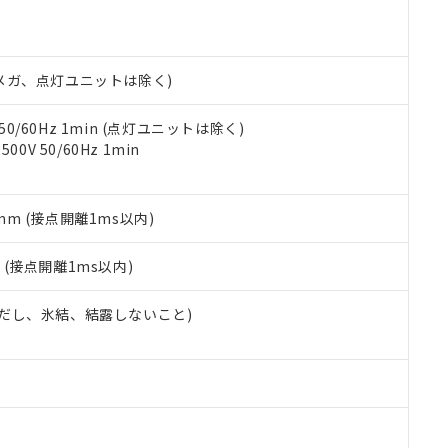
明書（当社基準）
日時点で非含有を証明するもので、過去に遡って非含有を証明するも
令のフタル酸エステル類４物質の対応では、対応完了までの期間は出
備考欄に対応日を記載しておりました。
00Vメガ、点灯ユニットは除く)
品への在庫切替を完了していることから、特段のことがない限り、20
す。
 50/60Hz 1min (点灯ユニットは除く)
0V 50/60Hz 1min
5mm (接点開離1ms以内)
2
(接点開離1ms以内)
 (ただし、氷結、結露しないこと)