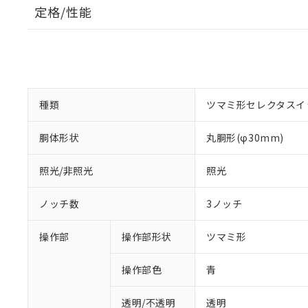
定格/性能
種類
ツマミ形セレクタスイ
胴体形状
丸胴形(φ30mm)
照光/非照光
照光
ノッチ数
3ノッチ
操作部
操作部形状
ツマミ形
操作部色
青
透明/不透明
透明