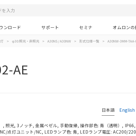
ウンロード
サポート
セミナ
オムロンの
示灯
>
φ30:照光・非照光
>
A30NS / A30NW
>
形式仕様一覧
>
A30NW-3MM-TAA-
2-AE
日本語
English
 照光, 3ノッチ, 金属ベゼル, 手動復帰, 操作部色: 青（透明）, IP66
NC/点灯ユニット/NC, LEDランプ色: 青, LEDランプ電圧: AC200/220/