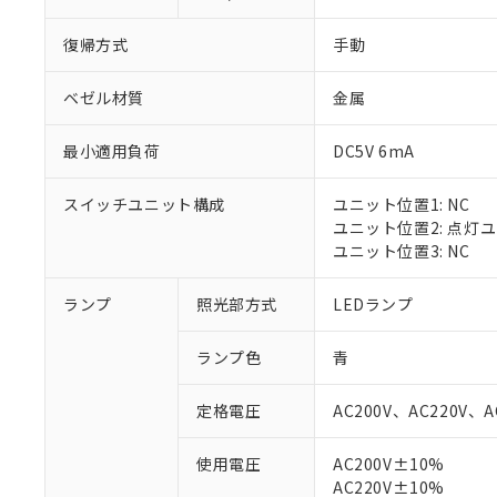
復帰方式
手動
ベゼル材質
金属
最小適用負荷
DC5V 6mA
スイッチユニット構成
ユニット位置1: NC
ユニット位置2: 点灯
ユニット位置3: NC
ランプ
照光部方式
LEDランプ
※1 対応状況
ランプ色
青
対応済み：EU
対応予定：EU R
定格電圧
AC200V、AC220V、A
対応予定なし：EU
調査・確認中：EU
ご利用条件
使用電圧
AC200V±10%
非該当品：ライセ
AC220V±10%
※1 中国RoHS