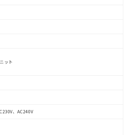
ユニット
 RoHS指令（10物質）の非含有に対応した製品が提供可能な商品です
oHS指令（10物質）の非含有に対応した製品に切り替える予定のある
C230V、AC240V
 RoHS指令（10物質）の非含有に非対応の商品で、対応品を出す予
 RoHS指令（10物質）の非含有の対応状況を調査中または確認中の
ンス料など無形物で、有害物質有無と関係のない商品です。
○×表