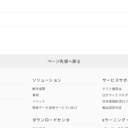
ードすることができます。
情報更新：
ログイン/会員登録
合状況については、「カスタマーサポートセンタ お客様相談室」または貴社
みください。
非含有証明書
※3
ページ先頭へ戻る
ダウンロードはこちら
ソリューション
サービスサポ
解決提案
テスト機貸出
事例
ロボティクスサ
イベント
日本語相談窓口
現場データ活用サービスi-BELT
輸出該非判定
I)
PBBs
PBDEs
DBP
ダウンロードセンタ
eラーニング