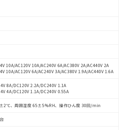
より、非含有部品としていたものが、含有品と判明した場合などやむ
みいただき、同意のうえご利用ください。
材料含有率が中国RoHSの基準値以下であることを示します。
材料含有率が中国RoHSの基準値を超えていることを示します。
、当社制御機器事業取扱商品の当社在庫状況および標準価格(税抜)
ら貴社製品のうち、外国為替および外国貿易法に定める商品（以下｢
質）：
す。当社販売部門へお問い合わせください。
 水銀(Hg) 1000ppm以下、 カドミウム(Cd) 100ppm以下、
たは国外への提供する場合は、日本国政府の輸出許可(または役務取
000ppm以下、ポリ臭化ビフェニル類(PBB) 1000ppm以下、ポリ臭化ジフェニルエーテル類(P
事業取扱商品の中には、本サービスの対象外となる商品もあること
手続きをとります。
キシル) (DEHP)(別名：DOP) 1000ppm以下、フタル酸ブチルベンジル（BBP） 100
(GB/T26572)：
以下、フタル酸ジイソブチル (DIBP) 1000ppm以下
び標準価格照会結果は、記載している更新日時点での社内データに
物を破棄する場合は、完全に破砕するなど、違法に輸出されないよ
(水銀) : 1000ppm、 Cd(カドミウム) : 100ppm、
業用監視および制御機器に対する適用除外項目は除く。
覧された時点での実際の在庫および標準価格とは異なる場合がある
1000ppm、 PBBs(ポリ臭化ビフェニル類) : 1000ppm、 PBDEs(ポリ臭化ジフェニルエーテル類
物質については閾値を超える意図的な使用がないことを確認しています。
上の在庫あり
 1000ppm、 DIBP(フタル酸ジイソブチル) : 1000ppm、 BBP(フタル酸ブチルベンジル) :
品を、核兵器、ミサイル、化学兵器、生物兵器またはその他武器並
チルヘキシル)) : 1000ppm
況および標準価格はお客様のお取引先、またはお客様担当のオムロ
用いたしません。
ご相談ください。
は満たないが在庫あり
製品を第三者に販売する場合は、上記1、2および3の内容を当該第
V 10A/AC120V 10A/AC240V 6A/AC380V 2A/AC440V 2A
機器販売店や当社販売拠点は「
販売ネットワーク
」をご確認くだ
販売先および販売に係わる関係者が違法に輸出するおそれがある場
用期限
 10A/AC120V 6A/AC240V 3A/AC380V 1.9A/AC440V 1.6A
び標準価格結果を当社の事前の承諾なく第三者に漏洩または開示し
え状況などにより、予定月が前後することがあります。
(最新の在庫状況については、お客様のお取引先、またはお客様担当
（10物質）のすべてが基準値以下であることを示します。
店・当社販売員にご確認ください)
V 8A/DC120V 2.2A/DC240V 1.1A
能（部品リスト作成サービス）をご利用いただくには、I-Webメン
使用状況下において有害物質が外部に漏えいし、環境に深刻な影響を
V 4A/DC120V 1.1A/DC240V 0.55A
あります。
機種、また在庫状況の情報を公開していない機種
ェブサイト上で当社にご登録された部品リストについて、当社およ
書ダウンロード
す。当社販売部門へお問い合わせください。
品・サービスに関するお客様との取引・商談に必要な範囲で利用す
0±2℃、周囲湿度 65±5%RH、操作ひん度 30回/min
合意する
キャンセル
書をダウンロードすることができます。
利用者とは、
"個人情報の共同利用に関して"
の「1.共同利用者の
子台
します。
10物質）の非含有証明書