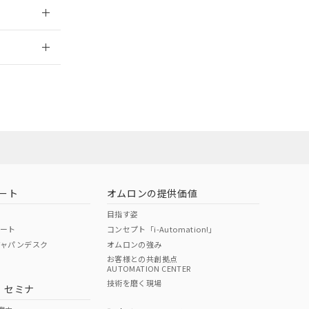
2026/7/29
担当オムロン
お問い合わせ
ート
オムロンの提供価値
目指す姿
ポート
コンセプト「i-Automation!」
ジャパンデスク
オムロンの強み
お客様との共創拠点
AUTOMATION CENTER
DIBP
BBP
DEHP
環境保護
技術を磨く現場
・セミナ
使用期限