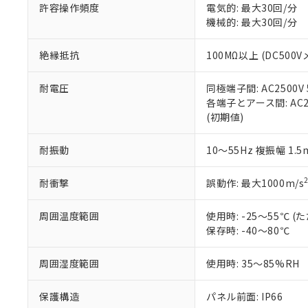
51物質の非含有証
許容操作頻度
電気的: 最大30回/分
※本証明書は発行
機械的: 最大30回/分
また、RoHS指
混在することから
絶縁抵抗
100MΩ以上 (DC5
既に当社にて対応
り割愛しておりま
耐電圧
同極端子間: AC2500V
各端子とアース間: AC250
(初期値)
耐振動
10～55Hz 複振幅 1.
耐衝撃
誤動作: 最大1000m/s
周囲温度範囲
使用時: -25～55℃
保存時: -40～80℃
周囲湿度範囲
使用時: 35～85%RH
保護構造
パネル前面: IP66