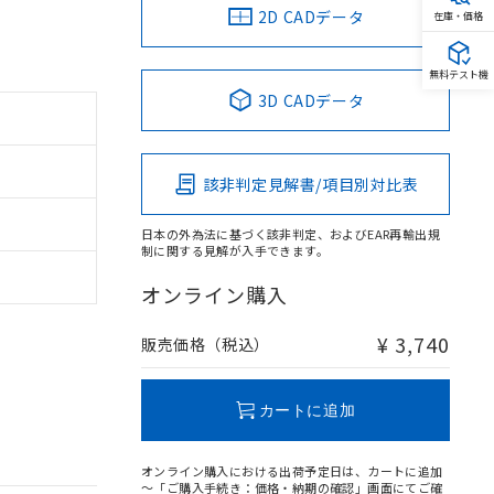
2D CADデータ
在庫・価格
無料テスト機
3D CADデータ
該非判定見解書/項目別対比表
日本の外為法に基づく該非判定、およびEAR再輸出規
制に関する見解が入手できます。
オンライン購入
¥ 3,740
販売価格（税込）
カートに追加
オンライン購入における出荷予定日は、カートに追加
～「ご購入手続き：価格・納期の確認」画面にてご確