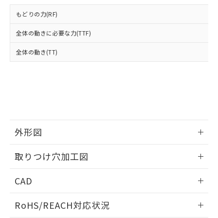
登録された部品リストについて、当社
および当社の共同利用者が、当社の製
もどりの力(RF)
下記の非含有証明書をダウンロードするこ
品・サービスに関するお客様との取
とができます。
合意する
キャンセル
引・商談に必要な範囲で利用すること
全体の動きに必要な力(TTF)
をご了承ください。
EU RoHS指令（10物質）の非含有証明書
全体の動き(TT)
※当社の共同利用者とは、
"個人情報
51物質の非含有証明書（当社基準）
の共同利用に関して"
の「1.共同利
※本証明書は発行日時点で非含有を証明す
用者の範囲」に記載されている法人を
るもので、過去に遡って非含有を証明する
指します。
ものではありません。
また、RoHS指令のフタル酸エステル類４
物質の対応では、対応完了までの期間は出
荷製品に未対応品が混在することから備考
外形図
欄に対応日を記載しておりました。
既に当社にて対応品への在庫切替を完了
情報更新：2026/05/21
していることから、特段のことがない限
取りつけ穴加工図
り、2022年1月12日より割愛しておりま
す。
情報更新：2026/05/21
CAD
ログイン/会員登録いただくと、CADデータをダウンロー
RoHS/REACH対応状況
ドすることができます。