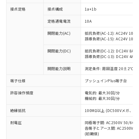
接点定格
接点構成
1a+1b
※1 対応状況
定格通電電流
10A
開閉能力(AC)
抵抗負荷(AC-12): AC24V 10A/A
対応済み：EU RoHS指令（10物質）の
誘導負荷(AC-15): AC24V 10A/AC
非含有に対応した製品が提供可能な商品で
す。
開閉能力(DC)
抵抗負荷(DC-12): DC24V 8A/DC
対応予定：EU RoHS指令（10物質）の非含
誘導負荷(DC-13): DC24V 4A/DC
ご利用条件
有に対応した製品に切り替える予定のある
商品です。
開閉能力説明
測定条件: 周囲温度 20±2℃、
対応予定なし：EU RoHS指令（10物質）の
以下の条件をお読みいただき、同意のうえ
非含有に非対応の商品で、対応品を出す予
端子仕様
プッシュインPlus端子台
ご利用ください。
定はありません。
許容操作頻度
電気的: 最大30回/分
調査・確認中：EU RoHS指令（10物質）の
本サービスは、当社制御機器事業取扱
機械的: 最大30回/分
※1 中国RoHS○×表
非含有の対応状況を調査中または確認中の
商品の当社在庫状況および標準価格
商品です。
(税抜)を提供させていただくもので
絶縁抵抗
100MΩ以上 (DC500Vメガ、
「○」：最大均質材料含有率が中国RoHSの
非該当品：ライセンス料など無形物で、有
す。
基準値以下であることを示します。
害物質有無と関係のない商品です。
耐電圧
当社制御機器事業取扱商品の中には、
同極端子間: AC2500V 50/60
「×」：最大均質材料含有率が中国RoHSの
仕入先様の事情により、非含有部品として
各端子とアース間: AC2500V 50/
本サービスの対象外となる商品もある
基準値を超えていることを示します。
いたものが、含有品と判明した場合などや
当社は、これら貴社製品のうち、外国
(初期値)
ことをご了承ください。
「－」：未確認です。当社販売部門へお問