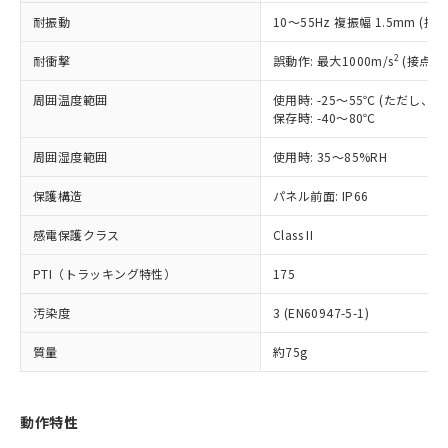
むを得ず変更することがあります。
為替および外国貿易法に定める商品
在庫状況および標準価格照会結果は、
い合わせください。
耐振動
10～55Hz 複振幅 1.5mm (接
（以下｢規制貨物等」という）を輸出
記載している更新日時点での社内デー
*EU RoHS指令（10物質）：
または国外への提供する場合は、日本
記
タに基づき作成されるものであり、閲
説明
鉛(Pb) 1000ppm以下、 水銀(Hg) 1000ppm以下、 カド
2
耐衝撃
誤動作: 最大1000m/s
(接点開
*中国RoHS10物質の基準値 (GB/T26572)：
国政府の輸出許可(または役務取引許
号
覧された時点での実際の在庫および標
ミウム(Cd) 100ppm以下、
Pb(鉛) :1000ppm、 Hg(水銀) : 1000ppm、 Cd(カドミウ
可)を取得するなどの必要な手続きを
六価クロム(Cr(Ⅵ)) 1000ppm以下、ポリ臭化ビフェニル
ム) : 100ppm、
準価格とは異なる場合があることをご
周囲温度範囲
使用時: -25～55℃ (ただし
類(PBB) 1000ppm以下、ポリ臭化ジフェニルエーテル類
Cr(Ⅵ)(六価クロム) : 1000ppm、 PBBs(ポリ臭化ビフェ
とります。
了承ください。
保存時: -40～80℃
(PBDE) 1000ppm以下、フタル酸ビス(2-エチルヘキシ
○
一定数以上の在庫あり
ニル類) : 1000ppm、 PBDEs(ポリ臭化ジフェニルエーテ
当社は規制貨物を破棄する場合は、完
ル) (DEHP)(別名：DOP) 1000ppm以下、フタル酸ブチ
正式な納期状況および標準価格はお客
ル類) : 1000ppm、
ルベンジル（BBP） 1000ppm以下、フタル酸ジブチル
全に破砕するなど、違法に輸出されな
DBP(フタル酸ジブチル) : 1000ppm、 DIBP(フタル酸ジ
周囲湿度範囲
様のお取引先、またはお客様担当のオ
使用時: 35～85%RH
（DBP） 1000ppm以下、フタル酸ジイソブチル
イソブチル) : 1000ppm、 BBP(フタル酸ブチルベンジ
△
一定数には満たないが在庫あり
いよう必要な手段を講じます。
ムロン制御機器販売店・当社販売員に
(DIBP) 1000ppm以下
ル) : 1000ppm、
当社は貴社製品を、核兵器、ミサイ
但し、RoHS指令で産業用監視および制御機器に対する
保護構造
パネル前面: IP66
DEHP(フタル酸ビス(2-エチルヘキシル)) : 1000ppm
ご相談ください。
適用除外項目は除く。
ル、化学兵器、生物兵器またはその他
－
在庫なし(最新の在庫状況につ
オムロン制御機器販売店や当社販売拠
フタル酸エステル類の４物質については閾値を超える意
感電保護クラス
武器並びにこれらの製造装置等に一切
Class II
いては、お客様のお取引先、ま
図的な使用がないことを確認しています。
点は「
販売ネットワーク
」をご確認
※2 環境保護使用期限
使用いたしません。
たはお客様担当のオムロン制御
ください。
PTI（トラッキング特性）
175
当社は、貴社製品を第三者に販売する
機器販売店・当社販売員にご確
在庫状況および標準価格結果を当社の
※2 対応予定月
「ｅ」：有害物質（10物質）のすべてが基
場合は、上記1、2および3の内容を当
認ください)
事前の承諾なく第三者に漏洩または開
汚染度
3 (EN60947-5-1)
準値以下であることを示します。
該第三者に通知します。また当社は、
示しないようお願いします。
部品在庫の切り替え状況などにより、予定
「10」：通常の使用状況下において有害物
販売先および販売に係わる関係者が違
マイパーツ機能（部品リスト作成サー
空
受注生産機種、また在庫状況の
質量
約75g
月が前後することがあります。
質が外部に漏えいし、環境に深刻な影響を
法に輸出するおそれがある場合は、取
ビス）をご利用いただくには、I-Web
白
情報を公開していない機種
及ぼさない年数を意味します。
り引きをいたしません。
メンバーズにご登録されている必要が
「－」：未確認です。当社販売部門へお問
あります。
動作特性
い合わせください。
お客様が当ウェブサイト上で当社にご
※3 非含有証明書ダウンロード