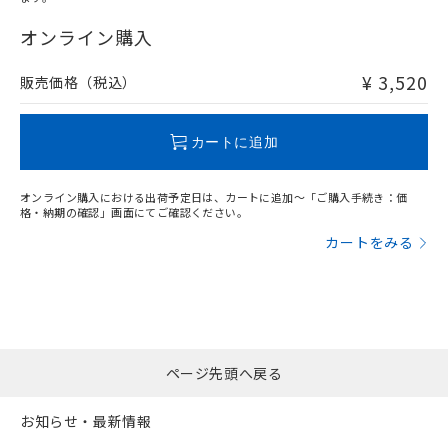
"対応済み"や非含有の記載がされた商品であっても、流通
在庫等で未対応品が混在する可能性があります。
オンライン購入
非含有品が必要な際は、弊社営業部門もしくは販売店へお
問い合わせください。
¥ 3,520
販売価格（税込）
この製品のRoHS/REACH対応状況ページへ
カートに追加
オンライン購入における出荷予定日は、カートに追加～「ご購入手続き：価
格・納期の確認」画面にてご確認ください。
カートをみる
ページ先頭へ戻る
お知らせ・最新情報