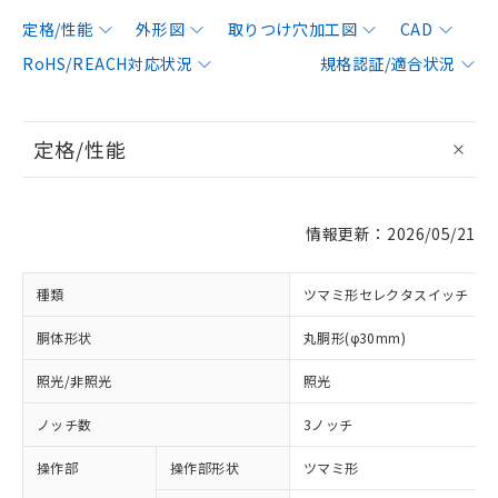
定格/性能
外形図
取りつけ穴加工図
CAD
RoHS/REACH対応状況
規格認証/適合状況
定格/性能
情報更新：2026/05/21
種類
ツマミ形セレクタスイッチ
胴体形状
丸胴形(φ30mm)
照光/非照光
照光
ノッチ数
3ノッチ
操作部
操作部形状
ツマミ形