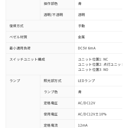
操作部色
青
透明/不透明
透明
復帰方式
手動
ベゼル材質
金属
最小適用負荷
DC5V 6mA
スイッチユニット構成
ユニット位置1: NC
ユニット位置2: 点灯ユニット
ユニット位置3: NO
ランプ
照光部方式
LEDランプ
ランプ色
青
定格電圧
AC/DC12V
使用電圧
AC/DC12V±10%
定格電流
12mA