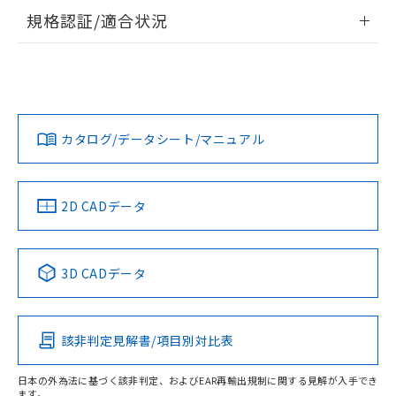
情報更新：2026/7/29
規格認証/適合状況
ログイン/会員登録
EU RoHS
注意事項・凡例
A30NW-3MM-TAA-P201-ABについての規格認証/適合状況に
ついては、「カスタマーサポートセンタ お客様相談室」また
は貴社担当オムロン営業員または販売店にお問い合わせくだ
対応状況
対応予定月
※1
※2
さい。
ダウンロードデータをご利用いただく前に、以下を必ずお読
みください。
カタログ/データシート/マニュアル
対応済み
ソフトウェアの使用条件
お問い合わせ
中国 RoHS
注意事項・凡例
2D CADデータ
中国 RoHS表
※1 ※2
3D CADデータ
Pb
Hg
Cd
Cr(VI)
該非判定見解書/項目別対比表
X
O
O
O
日本の外為法に基づく該非判定、およびEAR再輸出規制に関する見解が入手でき
ます。