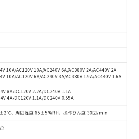
より、非含有部品としていたものが、含有品と判明した場合などやむ
みいただき、同意のうえご利用ください。
材料含有率が中国RoHSの基準値以下であることを示します。
材料含有率が中国RoHSの基準値を超えていることを示します。
、当社制御機器事業取扱商品の当社在庫状況および標準価格(税抜)
ら貴社製品のうち、外国為替および外国貿易法に定める商品（以下｢
質）：
す。当社販売部門へお問い合わせください。
 水銀(Hg) 1000ppm以下、 カドミウム(Cd) 100ppm以下、
たは国外への提供する場合は、日本国政府の輸出許可(または役務取
000ppm以下、ポリ臭化ビフェニル類(PBB) 1000ppm以下、ポリ臭化ジフェニルエーテル類(P
事業取扱商品の中には、本サービスの対象外となる商品もあること
手続きをとります。
キシル) (DEHP)(別名：DOP) 1000ppm以下、フタル酸ブチルベンジル（BBP） 100
(GB/T26572)：
以下、フタル酸ジイソブチル (DIBP) 1000ppm以下
び標準価格照会結果は、記載している更新日時点での社内データに
物を破棄する場合は、完全に破砕するなど、違法に輸出されないよ
(水銀) : 1000ppm、 Cd(カドミウム) : 100ppm、
業用監視および制御機器に対する適用除外項目は除く。
覧された時点での実際の在庫および標準価格とは異なる場合がある
1000ppm、 PBBs(ポリ臭化ビフェニル類) : 1000ppm、 PBDEs(ポリ臭化ジフェニルエーテル類
物質については閾値を超える意図的な使用がないことを確認しています。
上の在庫あり
 1000ppm、 DIBP(フタル酸ジイソブチル) : 1000ppm、 BBP(フタル酸ブチルベンジル) :
品を、核兵器、ミサイル、化学兵器、生物兵器またはその他武器並
チルヘキシル)) : 1000ppm
況および標準価格はお客様のお取引先、またはお客様担当のオムロ
用いたしません。
ご相談ください。
は満たないが在庫あり
製品を第三者に販売する場合は、上記1、2および3の内容を当該第
V 10A/AC120V 10A/AC240V 6A/AC380V 2A/AC440V 2A
機器販売店や当社販売拠点は「
販売ネットワーク
」をご確認くだ
販売先および販売に係わる関係者が違法に輸出するおそれがある場
用期限
 10A/AC120V 6A/AC240V 3A/AC380V 1.9A/AC440V 1.6A
び標準価格結果を当社の事前の承諾なく第三者に漏洩または開示し
え状況などにより、予定月が前後することがあります。
(最新の在庫状況については、お客様のお取引先、またはお客様担当
（10物質）のすべてが基準値以下であることを示します。
店・当社販売員にご確認ください)
V 8A/DC120V 2.2A/DC240V 1.1A
能（部品リスト作成サービス）をご利用いただくには、I-Webメン
使用状況下において有害物質が外部に漏えいし、環境に深刻な影響を
V 4A/DC120V 1.1A/DC240V 0.55A
あります。
機種、また在庫状況の情報を公開していない機種
ェブサイト上で当社にご登録された部品リストについて、当社およ
書ダウンロード
す。当社販売部門へお問い合わせください。
品・サービスに関するお客様との取引・商談に必要な範囲で利用す
0±2℃、周囲湿度 65±5%RH、操作ひん度 30回/min
合意する
キャンセル
書をダウンロードすることができます。
利用者とは、
"個人情報の共同利用に関して"
の「1.共同利用者の
子台
します。
10物質）の非含有証明書