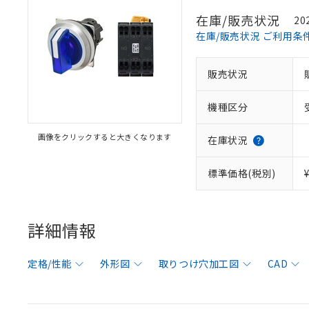
在庫/販売状況
20
在庫/販売状況 ご利用条
販売状況
機種区分
画像をクリックすると大きくなります
在庫状況
標準価格(税別)
詳細情報
定格/性能
外形図
取りつけ穴加工図
CAD