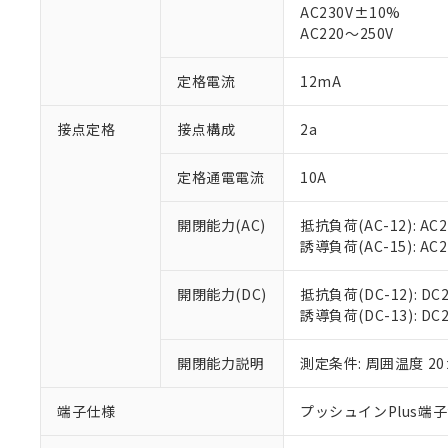
仕入先様の事情に
AC230V±10%
があります。
以下の条件をお読
AC220～250V
「○」：最大均質
「×」：最大均質
本サービスは
当社は、これ
*EU RoHS指令（10物
定格電流
12mA
「－」：未確認で
鉛(Pb) 1000ppm以下、
くものです。
う）を輸出ま
記
説明
六価クロム(Cr(Ⅵ)) 1
当社制御機器
などの必要な
フタル酸ビス(2-エチルヘ
号
*中国RoHS10物質の基準値 
接点定格
接点構成
2a
ル（DBP） 1000ppm
在庫状況およ
当社は規制貨
Pb(鉛) :1000ppm、 Hg
但し、RoHS指令で産
のであり、閲
ます。
Cr(Ⅵ)(六価クロム) : 
フタル酸エステル類の４
○
一定数以
DBP(フタル酸ジブチル) :
い。
当社は貴社製
定格通電電流
10A
DEHP(フタル酸ビス(2-エ
正式な納期状
置等に一切使
当社販売員に
※2 対応予定月
△
一定数に
当社は、貴社
開閉能力(AC)
抵抗負荷(AC-12): AC24
オムロン制御
また当社は、
※2 環境保護使
誘導負荷(AC-15): AC24V
在庫状況およ
部品在庫の切り替
たしません。
－
在庫なし
す。
「ｅ」：有害物質
機器販売
開閉能力(DC)
抵抗負荷(DC-12): DC24
マイパーツ機
「10」：通常の
誘導負荷(DC-13): DC24
ている必要が
味します。
空
受注生産
お客様が当ウ
※3 非含有証明
「－」：未確認で
白
が、当社の製
開閉能力説明
測定条件: 周囲温度 2
さい。
下記の非含有証明
※当社の共同
端子仕様
プッシュインPlus端
いる法人を指
EU RoHS指令（