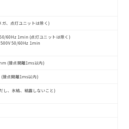
明書（当社基準）
日時点で非含有を証明するもので、過去に遡って非含有を証明するも
令のフタル酸エステル類４物質の対応では、対応完了までの期間は出
備考欄に対応日を記載しておりました。
00Vメガ、点灯ユニットは除く)
品への在庫切替を完了していることから、特段のことがない限り、20
す。
 50/60Hz 1min (点灯ユニットは除く)
0V 50/60Hz 1min
5mm (接点開離1ms以内)
2
(接点開離1ms以内)
 (ただし、氷結、結露しないこと)