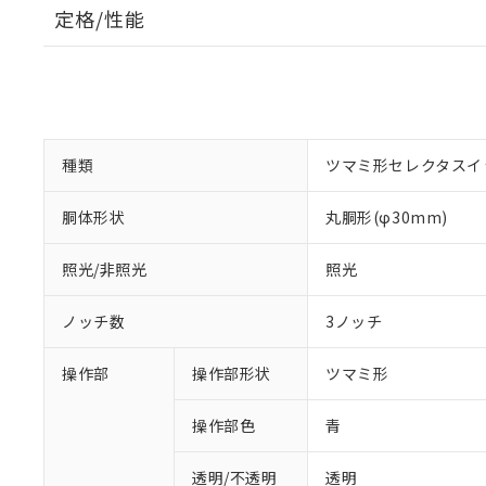
定格/性能
種類
ツマミ形セレクタスイ
胴体形状
丸胴形(φ30mm)
照光/非照光
照光
ノッチ数
3ノッチ
操作部
操作部形状
ツマミ形
操作部色
青
透明/不透明
透明