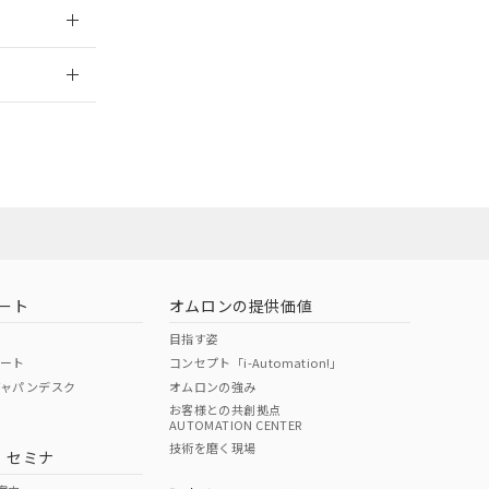
2026/7/29
担当オムロン
お問い合わせ
ート
オムロンの提供価値
目指す姿
ポート
コンセプト「i-Automation!」
ジャパンデスク
オムロンの強み
お客様との共創拠点
AUTOMATION CENTER
DIBP
BBP
DEHP
環境保護
技術を磨く現場
・セミナ
使用期限