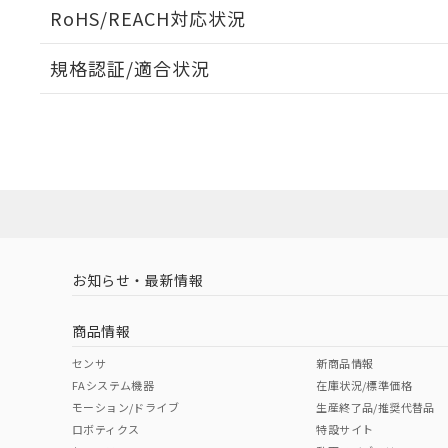
ログイン/会員登録いただくと、CADデータをダウンロ
RoHS/REACH対応状況
規格認証/適合状況
EU RoHS
注意事項・凡例
A30NW-3MM-TAA-P101-AEについての規格認証/適
営業員または販売店にお問い合わせください。
ダウンロードデータをご利用いただく前に、以下を必ずお読
対応状況
対応予定月
※1
※2
ソフトウェアの使用条件
対応済み
お知らせ・最新情報
中国 RoHS
注意事項・凡例
商品情報
中国 RoHS表
※1 ※2
センサ
新商品情報
FAシステム機器
在庫状況/標準価格
Pb
Hg
Cd
Cr(V
モーション/ドライブ
生産終了品/推奨代替品
ロボティクス
特設サイト