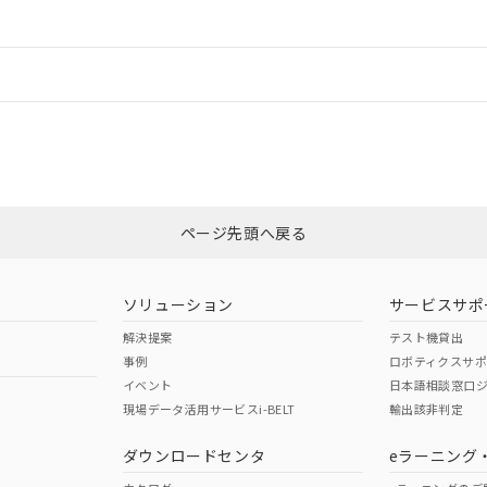
ードすることができます。
情報更新：
ログイン/会員登録
合状況については、「カスタマーサポートセンタ お客様相談室」または貴社
みください。
非含有証明書
※3
ページ先頭へ戻る
ダウンロードはこちら
ソリューション
サービスサポ
解決提案
テスト機貸出
事例
ロボティクスサ
イベント
日本語相談窓口
現場データ活用サービスi-BELT
輸出該非判定
I)
PBBs
PBDEs
DBP
ダウンロードセンタ
eラーニング