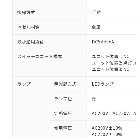
復帰方式
手動
ベゼル材質
金属
最小適用負荷
DC5V 6mA
スイッチユニット構成
ユニット位置1: NO
ユニット位置2: 点灯
ユニット位置3: NO
ランプ
照光部方式
LEDランプ
※1 対応状況
ランプ色
青
対応済み：EU
対応予定：EU R
定格電圧
AC200V、AC220V、A
対応予定なし：EU
調査・確認中：EU
ご利用条件
使用電圧
AC200V±10%
非該当品：ライセ
AC220V±10%
※1 中国RoHS