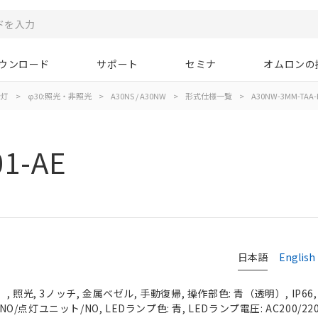
ウンロード
サポート
セミナ
オムロンの
示灯
>
φ30:照光・非照光
>
A30NS / A30NW
>
形式仕様一覧
>
A30NW-3MM-TAA-
1-AE
日本語
English
 照光, 3ノッチ, 金属ベゼル, 手動復帰, 操作部色: 青（透明）, IP66
NO/点灯ユニット/NO, LEDランプ色: 青, LEDランプ電圧: AC200/220/