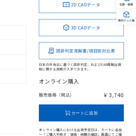
2D CADデータ
在庫・価格
無料テスト機
3D CADデータ
該非判定見解書/項目別対比表
日本の外為法に基づく該非判定、およびEAR再輸出規
制に関する見解が入手できます。
オンライン購入
¥ 3,740
販売価格（税込）
カートに追加
オンライン購入における出荷予定日は、カートに追加
～「ご購入手続き：価格・納期の確認」画面にてご確