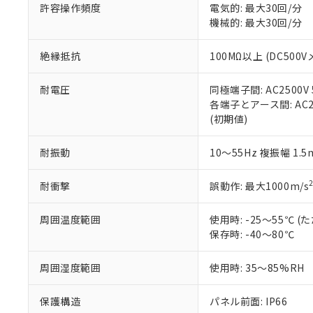
51物質の非含有証
許容操作頻度
電気的: 最大30回/分
※本証明書は発行
機械的: 最大30回/分
また、RoHS指
混在することから
絶縁抵抗
100MΩ以上 (DC5
既に当社にて対応
り割愛しておりま
耐電圧
同極端子間: AC2500V
各端子とアース間: AC250
(初期値)
耐振動
10～55Hz 複振幅 1.
耐衝撃
誤動作: 最大1000m/s
周囲温度範囲
使用時: -25～55℃
保存時: -40～80℃
周囲湿度範囲
使用時: 35～85%RH
保護構造
パネル前面: IP66