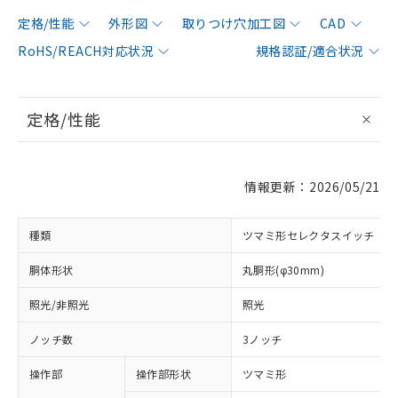
定格/性能
外形図
取りつけ穴加工図
CAD
RoHS/REACH対応状況
規格認証/適合状況
定格/性能
情報更新：2026/05/21
種類
ツマミ形セレクタスイッチ
胴体形状
丸胴形(φ30mm)
照光/非照光
照光
ノッチ数
3ノッチ
操作部
操作部形状
ツマミ形