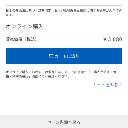
日本の外為法に基づく該非判定、およびEAR再輸出規制に関する見解が入手でき
ます。
"対応済み"や非含有の記載がされた商品であっても、流通
在庫等で未対応品が混在する可能性があります。
オンライン購入
非含有品が必要な際は、弊社営業部門もしくは販売店へお
問い合わせください。
¥ 3,080
販売価格（税込）
この製品のRoHS/REACH対応状況ページへ
カートに追加
オンライン購入における出荷予定日は、カートに追加～「ご購入手続き：価
格・納期の確認」画面にてご確認ください。
カートをみる
ページ先頭へ戻る