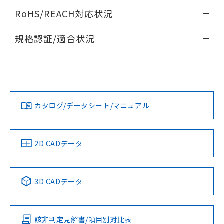
ログイン/会員登録いただくと、CADデータをダウンロー
RoHS/REACH対応状況
ドすることができます。
情報更新：2026/7/29
規格認証/適合状況
ログイン/会員登録
EU RoHS
注意事項・凡例
A30NW-3MM-TAA-G201-AEについての規格認証/適合状況に
ついては、「カスタマーサポートセンタ お客様相談室」また
は貴社担当オムロン営業員または販売店にお問い合わせくだ
対応状況
対応予定月
※1
※2
さい。
ダウンロードデータをご利用いただく前に、以下を必ずお読
みください。
カタログ/データシート/マニュアル
対応済み
ソフトウェアの使用条件
お問い合わせ
中国 RoHS
注意事項・凡例
2D CADデータ
中国 RoHS表
※1 ※2
3D CADデータ
Pb
Hg
Cd
Cr(VI)
該非判定見解書/項目別対比表
O
O
O
O