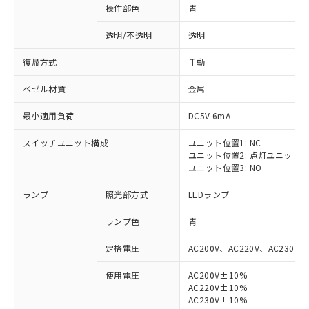
操作部色
青
透明/不透明
透明
復帰方式
手動
ベゼル材質
金属
最小適用負荷
DC5V 6mA
スイッチユニット構成
ユニット位置1: NC
ユニット位置2: 点灯ユニット
ユニット位置3: NO
ランプ
照光部方式
LEDランプ
ランプ色
青
定格電圧
AC200V、AC220V、AC230V、
使用電圧
AC200V±10%
AC220V±10%
AC230V±10%