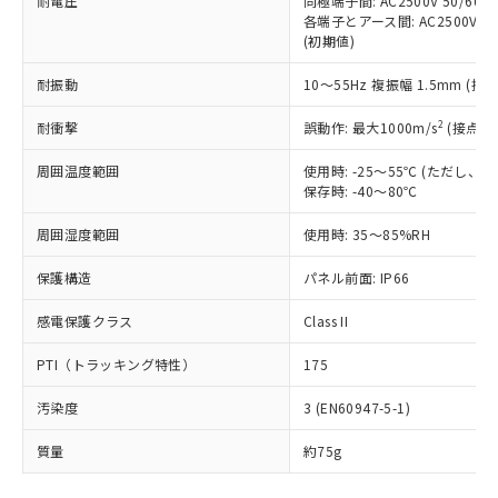
耐電圧
同極端子間: AC2500V 50/60
基準値を超えていることを示します。
いたものが、含有品と判明した場合などや
当社は、これら貴社製品のうち、外国
ことをご了承ください。
各端子とアース間: AC2500V 50/
「－」：未確認です。当社販売部門へお問
むを得ず変更することがあります。
為替および外国貿易法に定める商品
在庫状況および標準価格照会結果は、
(初期値)
い合わせください。
（以下｢規制貨物等」という）を輸出
記載している更新日時点での社内デー
*EU RoHS指令（10物質）：
または国外への提供する場合は、日本
耐振動
10～55Hz 複振幅 1.5mm (接
記
タに基づき作成されるものであり、閲
説明
鉛(Pb) 1000ppm以下、 水銀(Hg) 1000ppm以下、 カド
*中国RoHS10物質の基準値 (GB/T26572)：
国政府の輸出許可(または役務取引許
号
覧された時点での実際の在庫および標
ミウム(Cd) 100ppm以下、
Pb(鉛) :1000ppm、 Hg(水銀) : 1000ppm、 Cd(カドミウ
2
耐衝撃
可)を取得するなどの必要な手続きを
誤動作: 最大1000m/s
(接点開
六価クロム(Cr(Ⅵ)) 1000ppm以下、ポリ臭化ビフェニル
ム) : 100ppm、
準価格とは異なる場合があることをご
類(PBB) 1000ppm以下、ポリ臭化ジフェニルエーテル類
Cr(Ⅵ)(六価クロム) : 1000ppm、 PBBs(ポリ臭化ビフェ
とります。
了承ください。
(PBDE) 1000ppm以下、フタル酸ビス(2-エチルヘキシ
○
一定数以上の在庫あり
ニル類) : 1000ppm、 PBDEs(ポリ臭化ジフェニルエーテ
周囲温度範囲
使用時: -25～55℃ (ただし
当社は規制貨物を破棄する場合は、完
ル) (DEHP)(別名：DOP) 1000ppm以下、フタル酸ブチ
正式な納期状況および標準価格はお客
ル類) : 1000ppm、
保存時: -40～80℃
ルベンジル（BBP） 1000ppm以下、フタル酸ジブチル
全に破砕するなど、違法に輸出されな
DBP(フタル酸ジブチル) : 1000ppm、 DIBP(フタル酸ジ
様のお取引先、またはお客様担当のオ
（DBP） 1000ppm以下、フタル酸ジイソブチル
イソブチル) : 1000ppm、 BBP(フタル酸ブチルベンジ
△
一定数には満たないが在庫あり
いよう必要な手段を講じます。
ムロン制御機器販売店・当社販売員に
(DIBP) 1000ppm以下
ル) : 1000ppm、
周囲湿度範囲
使用時: 35～85%RH
当社は貴社製品を、核兵器、ミサイ
但し、RoHS指令で産業用監視および制御機器に対する
DEHP(フタル酸ビス(2-エチルヘキシル)) : 1000ppm
ご相談ください。
適用除外項目は除く。
ル、化学兵器、生物兵器またはその他
－
在庫なし(最新の在庫状況につ
オムロン制御機器販売店や当社販売拠
保護構造
パネル前面: IP66
フタル酸エステル類の４物質については閾値を超える意
武器並びにこれらの製造装置等に一切
いては、お客様のお取引先、ま
図的な使用がないことを確認しています。
点は「
販売ネットワーク
」をご確認
※2 環境保護使用期限
使用いたしません。
たはお客様担当のオムロン制御
感電保護クラス
ください。
Class II
当社は、貴社製品を第三者に販売する
機器販売店・当社販売員にご確
在庫状況および標準価格結果を当社の
※2 対応予定月
「ｅ」：有害物質（10物質）のすべてが基
場合は、上記1、2および3の内容を当
PTI（トラッキング特性）
認ください)
175
事前の承諾なく第三者に漏洩または開
準値以下であることを示します。
該第三者に通知します。また当社は、
示しないようお願いします。
部品在庫の切り替え状況などにより、予定
「10」：通常の使用状況下において有害物
汚染度
販売先および販売に係わる関係者が違
3 (EN60947-5-1)
マイパーツ機能（部品リスト作成サー
空
受注生産機種、また在庫状況の
月が前後することがあります。
質が外部に漏えいし、環境に深刻な影響を
法に輸出するおそれがある場合は、取
ビス）をご利用いただくには、I-Web
白
情報を公開していない機種
質量
及ぼさない年数を意味します。
約75g
り引きをいたしません。
メンバーズにご登録されている必要が
「－」：未確認です。当社販売部門へお問
あります。