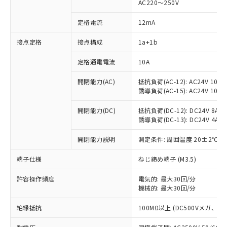
AC220～250V
定格電流
12mA
接点定格
接点構成
1a+1b
※1 対応状況
定格通電電流
10A
対応済み：EU RoHS指令（10物質）の
非含有に対応した製品が提供可能な商品で
開閉能力(AC)
抵抗負荷(AC-12): AC24V 10A/A
誘導負荷(AC-15): AC24V 10A/AC
す。
対応予定：EU RoHS指令（10物質）の非含
ご利用条件
開閉能力(DC)
抵抗負荷(DC-12): DC24V 8A/DC
有に対応した製品に切り替える予定のある
誘導負荷(DC-13): DC24V 4A/DC
商品です。
対応予定なし：EU RoHS指令（10物質）の
開閉能力説明
測定条件: 周囲温度 20±2℃、
以下の条件をお読みいただき、同意のうえ
非含有に非対応の商品で、対応品を出す予
ご利用ください。
定はありません。
端子仕様
ねじ締め端子 (M3.5)
調査・確認中：EU RoHS指令（10物質）の
本サービスは、当社制御機器事業取扱
※1 中国RoHS○×表
非含有の対応状況を調査中または確認中の
許容操作頻度
電気的: 最大30回/分
商品の当社在庫状況および標準価格
商品です。
機械的: 最大30回/分
(税抜)を提供させていただくもので
「○」：最大均質材料含有率が中国RoHSの
非該当品：ライセンス料など無形物で、有
す。
基準値以下であることを示します。
絶縁抵抗
100MΩ以上 (DC500Vメガ、
害物質有無と関係のない商品です。
当社制御機器事業取扱商品の中には、
「×」：最大均質材料含有率が中国RoHSの
仕入先様の事情により、非含有部品として
本サービスの対象外となる商品もある