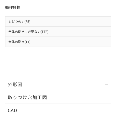
い合わせください。
お客様が当ウェブサイト上で当社にご
※3 非含有証明書ダウンロード
動作特性
登録された部品リストについて、当社
および当社の共同利用者が、当社の製
下記の非含有証明書をダウンロードするこ
品・サービスに関するお客様との取
もどりの力(RF)
とができます。
合意する
キャンセル
引・商談に必要な範囲で利用すること
をご了承ください。
全体の動きに必要な力(TTF)
EU RoHS指令（10物質）の非含有証明書
※当社の共同利用者とは、
"個人情報
51物質の非含有証明書（当社基準）
の共同利用に関して"
の「1.共同利
全体の動き(TT)
※本証明書は発行日時点で非含有を証明す
用者の範囲」に記載されている法人を
るもので、過去に遡って非含有を証明する
指します。
ものではありません。
また、RoHS指令のフタル酸エステル類４
物質の対応では、対応完了までの期間は出
荷製品に未対応品が混在することから備考
欄に対応日を記載しておりました。
既に当社にて対応品への在庫切替を完了
外形図
していることから、特段のことがない限
り、2022年1月12日より割愛しておりま
情報更新：2026/05/21
取りつけ穴加工図
す。
情報更新：2026/05/21
CAD