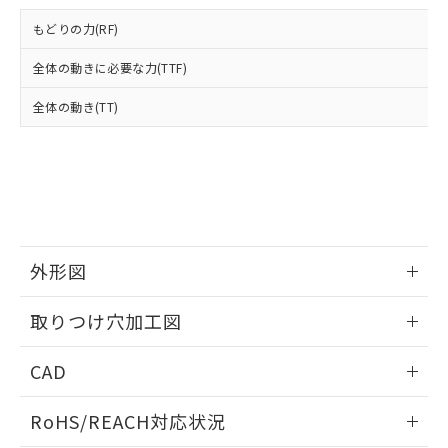
登録された部品リストについて、当社
および当社の共同利用者が、当社の製
もどりの力(RF)
下記の非含有証明書をダウンロードするこ
品・サービスに関するお客様との取
とができます。
合意する
キャンセル
引・商談に必要な範囲で利用すること
全体の動きに必要な力(TTF)
をご了承ください。
EU RoHS指令（10物質）の非含有証明書
全体の動き(TT)
※当社の共同利用者とは、
"個人情報
51物質の非含有証明書（当社基準）
の共同利用に関して"
の「1.共同利
※本証明書は発行日時点で非含有を証明す
用者の範囲」に記載されている法人を
るもので、過去に遡って非含有を証明する
指します。
ものではありません。
また、RoHS指令のフタル酸エステル類４
物質の対応では、対応完了までの期間は出
荷製品に未対応品が混在することから備考
外形図
欄に対応日を記載しておりました。
既に当社にて対応品への在庫切替を完了
情報更新：2026/05/21
していることから、特段のことがない限
取りつけ穴加工図
り、2022年1月12日より割愛しておりま
す。
情報更新：2026/05/21
CAD
ログイン/会員登録いただくと、CADデータをダウンロー
RoHS/REACH対応状況
ドすることができます。