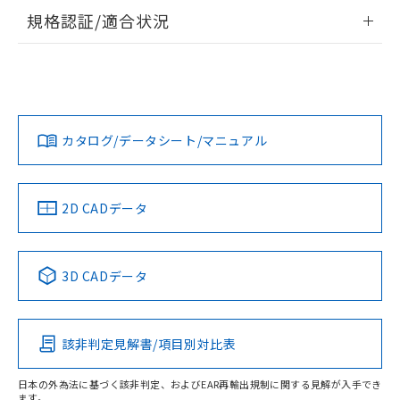
情報更新：2026/7/29
規格認証/適合状況
ログイン/会員登録
EU RoHS
注意事項・凡例
A30NW-3MM-TAA-G201-ABについての規格認証/適合状況に
ついては、「カスタマーサポートセンタ お客様相談室」また
は貴社担当オムロン営業員または販売店にお問い合わせくだ
対応状況
対応予定月
※1
※2
さい。
ダウンロードデータをご利用いただく前に、以下を必ずお読
みください。
カタログ/データシート/マニュアル
対応済み
ソフトウェアの使用条件
お問い合わせ
中国 RoHS
注意事項・凡例
2D CADデータ
中国 RoHS表
※1 ※2
3D CADデータ
Pb
Hg
Cd
Cr(VI)
該非判定見解書/項目別対比表
X
O
O
O
日本の外為法に基づく該非判定、およびEAR再輸出規制に関する見解が入手でき
ます。