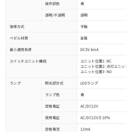
操作部色
青
透明/不透明
透明
復帰方式
手動
ベゼル材質
金属
最小適用負荷
DC5V 6mA
スイッチユニット構成
ユニット位置1: NC
ユニット位置2: 点灯ユニット
ユニット位置3: NO
ランプ
照光部方式
LEDランプ
ランプ色
青
定格電圧
AC/DC12V
使用電圧
AC/DC12V±10%
定格電流
12mA