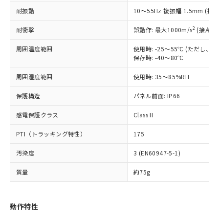
むを得ず変更することがあります。
為替および外国貿易法に定める商品
在庫状況および標準価格照会結果は、
い合わせください。
耐振動
10～55Hz 複振幅 1.5mm (接
（以下｢規制貨物等」という）を輸出
記載している更新日時点での社内デー
*EU RoHS指令（10物質）：
または国外への提供する場合は、日本
記
タに基づき作成されるものであり、閲
説明
鉛(Pb) 1000ppm以下、 水銀(Hg) 1000ppm以下、 カド
2
耐衝撃
誤動作: 最大1000m/s
(接点開
*中国RoHS10物質の基準値 (GB/T26572)：
国政府の輸出許可(または役務取引許
号
覧された時点での実際の在庫および標
ミウム(Cd) 100ppm以下、
Pb(鉛) :1000ppm、 Hg(水銀) : 1000ppm、 Cd(カドミウ
可)を取得するなどの必要な手続きを
六価クロム(Cr(Ⅵ)) 1000ppm以下、ポリ臭化ビフェニル
ム) : 100ppm、
準価格とは異なる場合があることをご
周囲温度範囲
使用時: -25～55℃ (ただし
類(PBB) 1000ppm以下、ポリ臭化ジフェニルエーテル類
Cr(Ⅵ)(六価クロム) : 1000ppm、 PBBs(ポリ臭化ビフェ
とります。
了承ください。
保存時: -40～80℃
(PBDE) 1000ppm以下、フタル酸ビス(2-エチルヘキシ
○
一定数以上の在庫あり
ニル類) : 1000ppm、 PBDEs(ポリ臭化ジフェニルエーテ
当社は規制貨物を破棄する場合は、完
ル) (DEHP)(別名：DOP) 1000ppm以下、フタル酸ブチ
正式な納期状況および標準価格はお客
ル類) : 1000ppm、
ルベンジル（BBP） 1000ppm以下、フタル酸ジブチル
全に破砕するなど、違法に輸出されな
DBP(フタル酸ジブチル) : 1000ppm、 DIBP(フタル酸ジ
周囲湿度範囲
様のお取引先、またはお客様担当のオ
使用時: 35～85%RH
（DBP） 1000ppm以下、フタル酸ジイソブチル
イソブチル) : 1000ppm、 BBP(フタル酸ブチルベンジ
△
一定数には満たないが在庫あり
いよう必要な手段を講じます。
ムロン制御機器販売店・当社販売員に
(DIBP) 1000ppm以下
ル) : 1000ppm、
当社は貴社製品を、核兵器、ミサイ
但し、RoHS指令で産業用監視および制御機器に対する
保護構造
パネル前面: IP66
DEHP(フタル酸ビス(2-エチルヘキシル)) : 1000ppm
ご相談ください。
適用除外項目は除く。
ル、化学兵器、生物兵器またはその他
－
在庫なし(最新の在庫状況につ
オムロン制御機器販売店や当社販売拠
フタル酸エステル類の４物質については閾値を超える意
感電保護クラス
武器並びにこれらの製造装置等に一切
Class II
いては、お客様のお取引先、ま
図的な使用がないことを確認しています。
点は「
販売ネットワーク
」をご確認
※2 環境保護使用期限
使用いたしません。
たはお客様担当のオムロン制御
ください。
PTI（トラッキング特性）
175
当社は、貴社製品を第三者に販売する
機器販売店・当社販売員にご確
在庫状況および標準価格結果を当社の
※2 対応予定月
「ｅ」：有害物質（10物質）のすべてが基
場合は、上記1、2および3の内容を当
認ください)
事前の承諾なく第三者に漏洩または開
汚染度
3 (EN60947-5-1)
準値以下であることを示します。
該第三者に通知します。また当社は、
示しないようお願いします。
部品在庫の切り替え状況などにより、予定
「10」：通常の使用状況下において有害物
販売先および販売に係わる関係者が違
マイパーツ機能（部品リスト作成サー
空
受注生産機種、また在庫状況の
質量
約75g
月が前後することがあります。
質が外部に漏えいし、環境に深刻な影響を
法に輸出するおそれがある場合は、取
ビス）をご利用いただくには、I-Web
白
情報を公開していない機種
及ぼさない年数を意味します。
り引きをいたしません。
メンバーズにご登録されている必要が
「－」：未確認です。当社販売部門へお問
あります。
動作特性
い合わせください。
お客様が当ウェブサイト上で当社にご
※3 非含有証明書ダウンロード