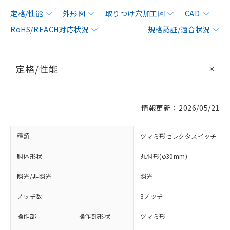
定格/性能
外形図
取りつけ穴加工図
CAD
RoHS/REACH対応状況
規格認証/適合状況
定格/性能
情報更新：2026/05/21
種類
ツマミ形セレクタスイッチ
胴体形状
丸胴形(φ30mm)
照光/非照光
照光
ノッチ数
3ノッチ
操作部
操作部形状
ツマミ形