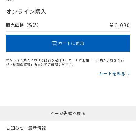
"対応済み"や非含有の記載がされた商品であっても、流通
在庫等で未対応品が混在する可能性があります。
オンライン購入
非含有品が必要な際は、弊社営業部門もしくは販売店へお
問い合わせください。
¥ 3,080
販売価格（税込）
この製品のRoHS/REACH対応状況ページへ
カートに追加
オンライン購入における出荷予定日は、カートに追加～「ご購入手続き：価
格・納期の確認」画面にてご確認ください。
カートをみる
ページ先頭へ戻る
お知らせ・最新情報