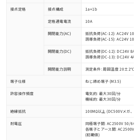
接点定格
接点構成
1a+1b
※1 対応状況
定格通電電流
10A
開閉能力(AC)
抵抗負荷(AC-12): AC24V 10A/A
対応済み：EU RoHS指令（10物質）の
誘導負荷(AC-15): AC24V 10A/AC
非含有に対応した製品が提供可能な商品で
す。
開閉能力(DC)
抵抗負荷(DC-12): DC24V 8A/DC
対応予定：EU RoHS指令（10物質）の非含
誘導負荷(DC-13): DC24V 4A/DC
ご利用条件
有に対応した製品に切り替える予定のある
商品です。
開閉能力説明
測定条件: 周囲温度 20±2℃、
対応予定なし：EU RoHS指令（10物質）の
以下の条件をお読みいただき、同意のうえ
非含有に非対応の商品で、対応品を出す予
端子仕様
ねじ締め端子 (M3.5)
ご利用ください。
定はありません。
許容操作頻度
電気的: 最大30回/分
調査・確認中：EU RoHS指令（10物質）の
本サービスは、当社制御機器事業取扱
機械的: 最大30回/分
※1 中国RoHS○×表
非含有の対応状況を調査中または確認中の
商品の当社在庫状況および標準価格
商品です。
(税抜)を提供させていただくもので
絶縁抵抗
100MΩ以上 (DC500Vメガ、
「○」：最大均質材料含有率が中国RoHSの
非該当品：ライセンス料など無形物で、有
す。
基準値以下であることを示します。
害物質有無と関係のない商品です。
耐電圧
当社制御機器事業取扱商品の中には、
同極端子間: AC2500V 50/60
「×」：最大均質材料含有率が中国RoHSの
仕入先様の事情により、非含有部品として
各端子とアース間: AC2500V 50/
本サービスの対象外となる商品もある
基準値を超えていることを示します。
いたものが、含有品と判明した場合などや
当社は、これら貴社製品のうち、外国
(初期値)
ことをご了承ください。
「－」：未確認です。当社販売部門へお問