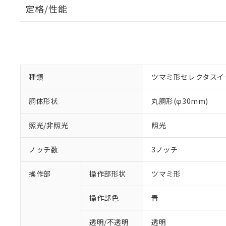
定格/性能
種類
ツマミ形セレクタスイ
胴体形状
丸胴形(φ30mm)
照光/非照光
照光
ノッチ数
3ノッチ
操作部
操作部形状
ツマミ形
操作部色
青
透明/不透明
透明