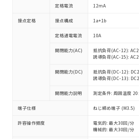
対応済み：EU
定格電流
12mA
対応予定：EU R
対応予定なし：EU
接点定格
接点構成
1a+1b
調査・確認中：EU
ご利用条件
非該当品：ライセ
※1 中国RoHS
仕入先様の事情に
定格通電電流
10A
があります。
以下の条件をお読
「○」：最大均質
開閉能力(AC)
抵抗負荷(AC-12): AC24
「×」：最大均質
本サービスは
当社は、これ
*EU RoHS指令（10物
誘導負荷(AC-15): AC24V
「－」：未確認で
鉛(Pb) 1000ppm以下、
くものです。
う）を輸出ま
記
説明
六価クロム(Cr(Ⅵ)) 1
当社制御機器
などの必要な
フタル酸ビス(2-エチルヘ
号
開閉能力(DC)
抵抗負荷(DC-12): DC24
*中国RoHS10物質の基準値 
ル（DBP） 1000ppm
在庫状況およ
当社は規制貨
Pb(鉛) :1000ppm、 Hg
誘導負荷(DC-13): DC24
但し、RoHS指令で産
のであり、閲
ます。
Cr(Ⅵ)(六価クロム) : 
フタル酸エステル類の４
○
一定数以
DBP(フタル酸ジブチル) :
い。
当社は貴社製
DEHP(フタル酸ビス(2-エ
開閉能力説明
測定条件: 周囲温度 2
正式な納期状
置等に一切使
当社販売員に
※2 対応予定月
△
一定数に
当社は、貴社
オムロン制御
また当社は、
端子仕様
ねじ締め端子 (M3.5)
※2 環境保護使
在庫状況およ
部品在庫の切り替
たしません。
－
在庫なし
す。
「ｅ」：有害物質
機器販売
許容操作頻度
電気的: 最大30回/分
マイパーツ機
「10」：通常の
機械的: 最大30回/分
ている必要が
味します。
空
受注生産