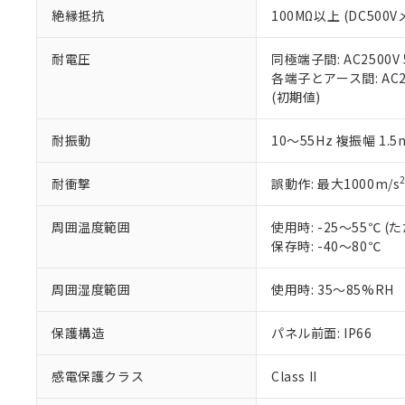
お客様が当ウ
※3 非含有証明
「－」：未確認で
白
絶縁抵抗
100MΩ以上 (DC5
が、当社の製
さい。
下記の非含有証明
※当社の共同
耐電圧
同極端子間: AC2500V
いる法人を指
各端子とアース間: AC250
EU RoHS指令（
(初期値)
51物質の非含有証
※本証明書は発行
また、RoHS指
耐振動
10～55Hz 複振幅 1.
混在することから
既に当社にて対応
耐衝撃
誤動作: 最大1000m/s
り割愛しておりま
周囲温度範囲
使用時: -25～55℃
保存時: -40～80℃
周囲湿度範囲
使用時: 35～85%RH
保護構造
パネル前面: IP66
感電保護クラス
Class II