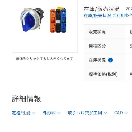
在庫/販売状況
20
在庫/販売状況 ご利用条
販売状況
機種区分
画像をクリックすると大きくなります
在庫状況
標準価格(税別)
詳細情報
定格/性能
外形図
取りつけ穴加工図
CAD