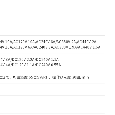
 RoHS指令（10物質）の非含有に対応した製品が提供可能な商品です
oHS指令（10物質）の非含有に対応した製品に切り替える予定のある
 RoHS指令（10物質）の非含有に非対応の商品で、対応品を出す予
 RoHS指令（10物質）の非含有の対応状況を調査中または確認中の
ンス料など無形物で、有害物質有無と関係のない商品です。
○×表
より、非含有部品としていたものが、含有品と判明した場合などやむ
みいただき、同意のうえご利用ください。
材料含有率が中国RoHSの基準値以下であることを示します。
V 10A/AC120V 10A/AC240V 6A/AC380V 2A/AC440V 2A
材料含有率が中国RoHSの基準値を超えていることを示します。
、当社制御機器事業取扱商品の当社在庫状況および標準価格(税抜)
ら貴社製品のうち、外国為替および外国貿易法に定める商品（以下｢
質）：
 10A/AC120V 6A/AC240V 3A/AC380V 1.9A/AC440V 1.6A
す。当社販売部門へお問い合わせください。
 水銀(Hg) 1000ppm以下、 カドミウム(Cd) 100ppm以下、
たは国外への提供する場合は、日本国政府の輸出許可(または役務取
000ppm以下、ポリ臭化ビフェニル類(PBB) 1000ppm以下、ポリ臭化ジフェニルエーテル類(P
事業取扱商品の中には、本サービスの対象外となる商品もあること
手続きをとります。
キシル) (DEHP)(別名：DOP) 1000ppm以下、フタル酸ブチルベンジル（BBP） 100
V 8A/DC120V 2.2A/DC240V 1.1A
(GB/T26572)：
以下、フタル酸ジイソブチル (DIBP) 1000ppm以下
び標準価格照会結果は、記載している更新日時点での社内データに
物を破棄する場合は、完全に破砕するなど、違法に輸出されないよ
(水銀) : 1000ppm、 Cd(カドミウム) : 100ppm、
V 4A/DC120V 1.1A/DC240V 0.55A
業用監視および制御機器に対する適用除外項目は除く。
覧された時点での実際の在庫および標準価格とは異なる場合がある
1000ppm、 PBBs(ポリ臭化ビフェニル類) : 1000ppm、 PBDEs(ポリ臭化ジフェニルエーテル類
物質については閾値を超える意図的な使用がないことを確認しています。
上の在庫あり
 1000ppm、 DIBP(フタル酸ジイソブチル) : 1000ppm、 BBP(フタル酸ブチルベンジル) :
品を、核兵器、ミサイル、化学兵器、生物兵器またはその他武器並
チルヘキシル)) : 1000ppm
0±2℃、周囲湿度 65±5%RH、操作ひん度 30回/min
況および標準価格はお客様のお取引先、またはお客様担当のオムロ
用いたしません。
ご相談ください。
は満たないが在庫あり
製品を第三者に販売する場合は、上記1、2および3の内容を当該第
機器販売店や当社販売拠点は「
販売ネットワーク
」をご確認くだ
販売先および販売に係わる関係者が違法に輸出するおそれがある場
用期限
び標準価格結果を当社の事前の承諾なく第三者に漏洩または開示し
え状況などにより、予定月が前後することがあります。
(最新の在庫状況については、お客様のお取引先、またはお客様担当
（10物質）のすべてが基準値以下であることを示します。
店・当社販売員にご確認ください)
能（部品リスト作成サービス）をご利用いただくには、I-Webメン
使用状況下において有害物質が外部に漏えいし、環境に深刻な影響を
あります。
機種、また在庫状況の情報を公開していない機種