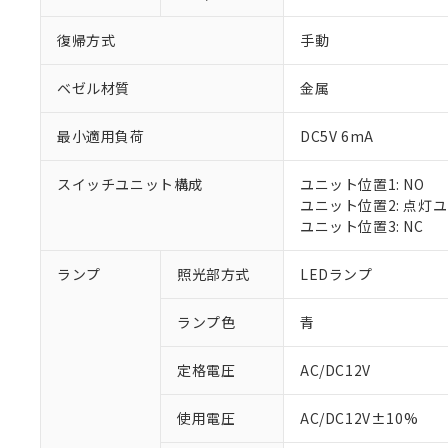
復帰方式
手動
ベゼル材質
金属
最小適用負荷
DC5V 6mA
スイッチユニット構成
ユニット位置1: NO
ユニット位置2: 点灯
ユニット位置3: NC
ランプ
照光部方式
LEDランプ
ランプ色
青
定格電圧
AC/DC12V
※1 対応状況
使用電圧
AC/DC12V±10%