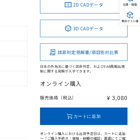
2D CADデータ
在庫・価格
無料テスト機
3D CADデータ
該非判定見解書/項目別対比表
日本の外為法に基づく該非判定、およびEAR再輸出規
制に関する見解が入手できます。
オンライン購入
¥ 3,080
販売価格（税込）
カートに追加
オンライン購入における出荷予定日は、カートに追加
～「ご購入手続き：価格・納期の確認」画面にてご確