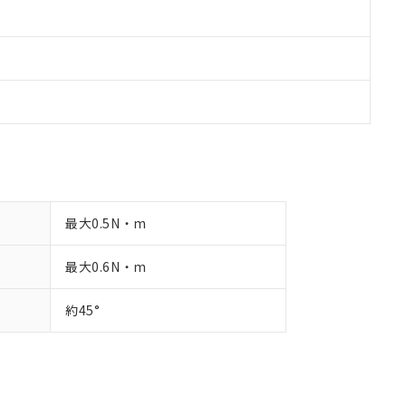
最大0.5N・m
最大0.6N・m
約45°