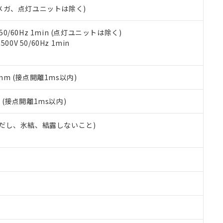
ェブサイト上で当社にご登録された部品リストについて、当社およ
書ダウンロード
す。当社販売部門へお問い合わせください。
00Vメガ、点灯ユニットは除く)
品・サービスに関するお客様との取引・商談に必要な範囲で利用す
合意する
キャンセル
書をダウンロードすることができます。
利用者とは、
"個人情報の共同利用に関して"
の「1.共同利用者の
 50/60Hz 1min (点灯ユニットは除く)
します。
0V 50/60Hz 1min
10物質）の非含有証明書
明書（当社基準）
日時点で非含有を証明するもので、過去に遡って非含有を証明するも
令のフタル酸エステル類４物質の対応では、対応完了までの期間は出
5mm (接点開離1ms以内)
備考欄に対応日を記載しておりました。
品への在庫切替を完了していることから、特段のことがない限り、20
2
(接点開離1ms以内)
す。
 (ただし、氷結、結露しないこと)