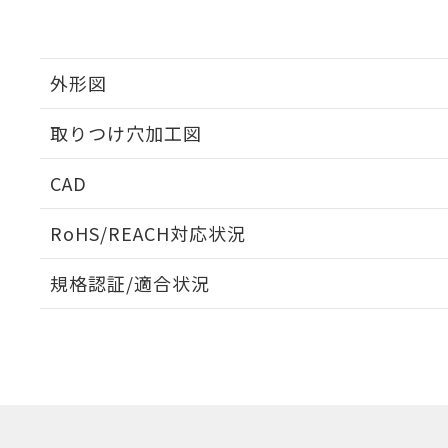
外形図
取りつけ穴加工図
CAD
ログイン/会員登録いただくと、CADデータをダウンロ
RoHS/REACH対応状況
規格認証/適合状況
EU RoHS
注意事項・凡例
A30NW-3MM-TAA-G102-ABについての規格認証/
営業員または販売店にお問い合わせください。
ダウンロードデータをご利用いただく前に、以下を必ずお読
対応状況
対応予定月
※1
※2
ソフトウェアの使用条件
対応済み