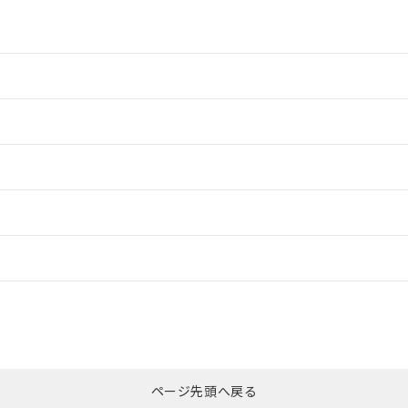
情報更新：2
情報更新：2
ードすることができます。
情報更新：
ログイン/会員登録
適合状況については、「カスタマーサポートセンタ お客様相談室」または貴社
みください。
非含有証明書
※3
ページ先頭へ戻る
ダウンロードはこちら