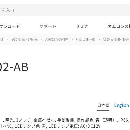
ウンロード
サポート
セミナ
オムロンの
示灯
>
φ30:照光・非照光
>
A30NS / A30NW
>
形式仕様一覧
>
A30NW-3MM-TAA-
02-AB
日本語
English
 照光, 3ノッチ, 金属ベゼル, 手動復帰, 操作部色: 青（透明）, IP66
NC, LEDランプ色: 青, LEDランプ電圧: AC/DC12V