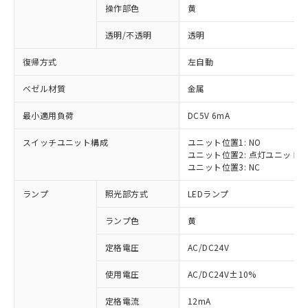
操作部色
黄
透明/不透明
透明
復帰方式
左自動
ベゼル材質
金属
最小適用負荷
DC5V 6mA
スイッチユニット構成
ユニット位置1: NO
ユニット位置2: 点灯ユニット
ユニット位置3: NC
ランプ
照光部方式
LEDランプ
ランプ色
黄
定格電圧
AC/DC24V
使用電圧
AC/DC24V±10%
定格電流
12mA