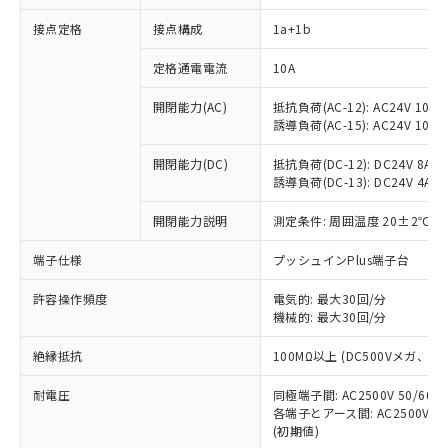
接点定格
接点構成
1a+1b
※1 対応状況
定格通電電流
10A
対応済み：EU RoHS指令（10物質）の
開閉能力(AC)
抵抗負荷(AC-12): AC24V 10A/A
非含有に対応した製品が提供可能な商品で
誘導負荷(AC-15): AC24V 10A/AC
す。
対応予定：EU RoHS指令（10物質）の非含
開閉能力(DC)
抵抗負荷(DC-12): DC24V 8A/DC
ご利用条件
有に対応した製品に切り替える予定のある
誘導負荷(DC-13): DC24V 4A/DC
商品です。
対応予定なし：EU RoHS指令（10物質）の
開閉能力説明
測定条件: 周囲温度 20±2℃、
以下の条件をお読みいただき、同意のうえ
非含有に非対応の商品で、対応品を出す予
ご利用ください。
端子仕様
プッシュインPlus端子台
定はありません。
調査・確認中：EU RoHS指令（10物質）の
本サービスは、当社制御機器事業取扱
※1 中国RoHS○×表
許容操作頻度
電気的: 最大30回/分
非含有の対応状況を調査中または確認中の
商品の当社在庫状況および標準価格
機械的: 最大30回/分
商品です。
(税抜)を提供させていただくもので
「○」：最大均質材料含有率が中国RoHSの
非該当品：ライセンス料など無形物で、有
す。
絶縁抵抗
100MΩ以上 (DC500Vメガ、
基準値以下であることを示します。
害物質有無と関係のない商品です。
当社制御機器事業取扱商品の中には、
「×」：最大均質材料含有率が中国RoHSの
仕入先様の事情により、非含有部品として
耐電圧
同極端子間: AC2500V 50/60
本サービスの対象外となる商品もある
基準値を超えていることを示します。
いたものが、含有品と判明した場合などや
当社は、これら貴社製品のうち、外国
各端子とアース間: AC2500V 50/
ことをご了承ください。
「－」：未確認です。当社販売部門へお問
むを得ず変更することがあります。
(初期値)
為替および外国貿易法に定める商品
在庫状況および標準価格照会結果は、
い合わせください。