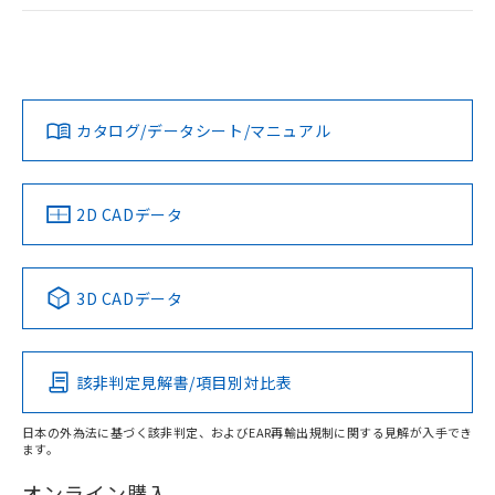
ログイン/会員登録
EU RoHS
注意事項・凡例
A30NW-3ML-TYA-P102-YCについての規格認証/適合状況につ
いては、「カスタマーサポートセンタ お客様相談室」または
貴社担当オムロン営業員または販売店にお問い合わせくださ
対応状況
対応予定月
※1
※2
い。
ダウンロードデータをご利用いただく前に、以下を必ずお読
みください。
カタログ/データシート/マニュアル
対応済み
ソフトウェアの使用条件
お問い合わせ
中国 RoHS
注意事項・凡例
2D CADデータ
中国 RoHS表
※1 ※2
3D CADデータ
Pb
Hg
Cd
Cr(VI)
該非判定見解書/項目別対比表
X
O
O
O
日本の外為法に基づく該非判定、およびEAR再輸出規制に関する見解が入手でき
ます。
"対応済み"や非含有の記載がされた商品であっても、流通
在庫等で未対応品が混在する可能性があります。
オンライン購入