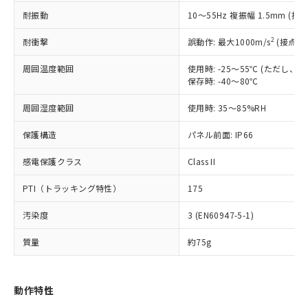
（以下｢規制貨物等」という）を輸出
記載している更新日時点での社内デー
耐振動
10～55Hz 複振幅 1.5mm (接
*EU RoHS指令（10物質）：
または国外への提供する場合は、日本
記
タに基づき作成されるものであり、閲
説明
鉛(Pb) 1000ppm以下、 水銀(Hg) 1000ppm以下、 カド
*中国RoHS10物質の基準値 (GB/T26572)：
国政府の輸出許可(または役務取引許
号
覧された時点での実際の在庫および標
ミウム(Cd) 100ppm以下、
Pb(鉛) :1000ppm、 Hg(水銀) : 1000ppm、 Cd(カドミウ
2
耐衝撃
誤動作: 最大1000m/s
(接点開
可)を取得するなどの必要な手続きを
六価クロム(Cr(Ⅵ)) 1000ppm以下、ポリ臭化ビフェニル
ム) : 100ppm、
準価格とは異なる場合があることをご
類(PBB) 1000ppm以下、ポリ臭化ジフェニルエーテル類
Cr(Ⅵ)(六価クロム) : 1000ppm、 PBBs(ポリ臭化ビフェ
とります。
了承ください。
(PBDE) 1000ppm以下、フタル酸ビス(2-エチルヘキシ
周囲温度範囲
使用時: -25～55℃ (ただし
○
一定数以上の在庫あり
ニル類) : 1000ppm、 PBDEs(ポリ臭化ジフェニルエーテ
当社は規制貨物を破棄する場合は、完
ル) (DEHP)(別名：DOP) 1000ppm以下、フタル酸ブチ
正式な納期状況および標準価格はお客
ル類) : 1000ppm、
保存時: -40～80℃
ルベンジル（BBP） 1000ppm以下、フタル酸ジブチル
全に破砕するなど、違法に輸出されな
DBP(フタル酸ジブチル) : 1000ppm、 DIBP(フタル酸ジ
様のお取引先、またはお客様担当のオ
（DBP） 1000ppm以下、フタル酸ジイソブチル
イソブチル) : 1000ppm、 BBP(フタル酸ブチルベンジ
△
一定数には満たないが在庫あり
いよう必要な手段を講じます。
周囲湿度範囲
使用時: 35～85%RH
ムロン制御機器販売店・当社販売員に
(DIBP) 1000ppm以下
ル) : 1000ppm、
当社は貴社製品を、核兵器、ミサイ
但し、RoHS指令で産業用監視および制御機器に対する
DEHP(フタル酸ビス(2-エチルヘキシル)) : 1000ppm
ご相談ください。
適用除外項目は除く。
ル、化学兵器、生物兵器またはその他
保護構造
パネル前面: IP66
－
在庫なし(最新の在庫状況につ
オムロン制御機器販売店や当社販売拠
フタル酸エステル類の４物質については閾値を超える意
武器並びにこれらの製造装置等に一切
いては、お客様のお取引先、ま
図的な使用がないことを確認しています。
点は「
販売ネットワーク
」をご確認
※2 環境保護使用期限
感電保護クラス
Class II
使用いたしません。
たはお客様担当のオムロン制御
ください。
当社は、貴社製品を第三者に販売する
機器販売店・当社販売員にご確
在庫状況および標準価格結果を当社の
PTI（トラッキング特性）
175
※2 対応予定月
「ｅ」：有害物質（10物質）のすべてが基
場合は、上記1、2および3の内容を当
認ください)
事前の承諾なく第三者に漏洩または開
準値以下であることを示します。
該第三者に通知します。また当社は、
示しないようお願いします。
汚染度
3 (EN60947-5-1)
部品在庫の切り替え状況などにより、予定
「10」：通常の使用状況下において有害物
販売先および販売に係わる関係者が違
マイパーツ機能（部品リスト作成サー
空
受注生産機種、また在庫状況の
月が前後することがあります。
質が外部に漏えいし、環境に深刻な影響を
法に輸出するおそれがある場合は、取
ビス）をご利用いただくには、I-Web
白
情報を公開していない機種
質量
約75g
及ぼさない年数を意味します。
り引きをいたしません。
メンバーズにご登録されている必要が
「－」：未確認です。当社販売部門へお問
あります。
い合わせください。
お客様が当ウェブサイト上で当社にご
動作特性
※3 非含有証明書ダウンロード
登録された部品リストについて、当社