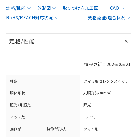
定格/性能
外形図
取りつけ穴加工図
CAD
RoHS/REACH対応状況
規格認証/適合状況
定格/性能
情報更新：2026/05/21
種類
ツマミ形セレクタスイッチ
胴体形状
丸胴形(φ30mm)
照光/非照光
照光
ノッチ数
3ノッチ
操作部
操作部形状
ツマミ形