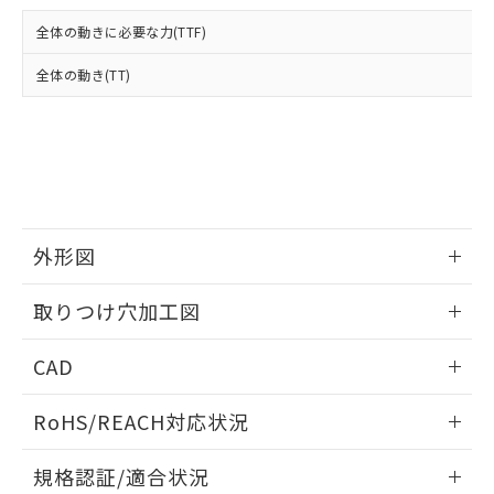
および当社の共同利用者が、当社の製
下記の非含有証明書をダウンロードするこ
品・サービスに関するお客様との取
全体の動きに必要な力(TTF)
とができます。
合意する
キャンセル
引・商談に必要な範囲で利用すること
をご了承ください。
全体の動き(TT)
EU RoHS指令（10物質）の非含有証明書
※当社の共同利用者とは、
"個人情報
51物質の非含有証明書（当社基準）
の共同利用に関して"
の「1.共同利
※本証明書は発行日時点で非含有を証明す
用者の範囲」に記載されている法人を
るもので、過去に遡って非含有を証明する
指します。
ものではありません。
また、RoHS指令のフタル酸エステル類４
物質の対応では、対応完了までの期間は出
荷製品に未対応品が混在することから備考
外形図
欄に対応日を記載しておりました。
情報更新：2026/05/21
既に当社にて対応品への在庫切替を完了
取りつけ穴加工図
していることから、特段のことがない限
り、2022年1月12日より割愛しておりま
情報更新：2026/05/21
CAD
す。
ログイン/会員登録いただくと、CADデータをダウンロー
RoHS/REACH対応状況
ドすることができます。
情報更新：2026/7/29
規格認証/適合状況