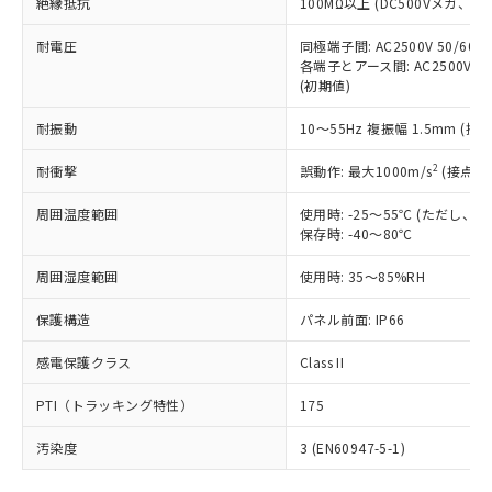
号
覧された時点での実際の在庫および標
絶縁抵抗
100MΩ以上 (DC500Vメガ、
Pb(鉛) :1000ppm、 Hg(水銀) : 1000ppm、 Cd(カドミウ
可)を取得するなどの必要な手続きを
六価クロム(Cr(Ⅵ)) 1000ppm以下、ポリ臭化ビフェニル
ム) : 100ppm、
準価格とは異なる場合があることをご
類(PBB) 1000ppm以下、ポリ臭化ジフェニルエーテル類
Cr(Ⅵ)(六価クロム) : 1000ppm、 PBBs(ポリ臭化ビフェ
とります。
了承ください。
耐電圧
同極端子間: AC2500V 50/60
(PBDE) 1000ppm以下、フタル酸ビス(2-エチルヘキシ
○
一定数以上の在庫あり
ニル類) : 1000ppm、 PBDEs(ポリ臭化ジフェニルエーテ
当社は規制貨物を破棄する場合は、完
各端子とアース間: AC2500V 50/
ル) (DEHP)(別名：DOP) 1000ppm以下、フタル酸ブチ
正式な納期状況および標準価格はお客
ル類) : 1000ppm、
ルベンジル（BBP） 1000ppm以下、フタル酸ジブチル
全に破砕するなど、違法に輸出されな
(初期値)
DBP(フタル酸ジブチル) : 1000ppm、 DIBP(フタル酸ジ
様のお取引先、またはお客様担当のオ
（DBP） 1000ppm以下、フタル酸ジイソブチル
イソブチル) : 1000ppm、 BBP(フタル酸ブチルベンジ
△
一定数には満たないが在庫あり
いよう必要な手段を講じます。
ムロン制御機器販売店・当社販売員に
(DIBP) 1000ppm以下
ル) : 1000ppm、
耐振動
10～55Hz 複振幅 1.5mm (接
当社は貴社製品を、核兵器、ミサイ
但し、RoHS指令で産業用監視および制御機器に対する
DEHP(フタル酸ビス(2-エチルヘキシル)) : 1000ppm
ご相談ください。
適用除外項目は除く。
ル、化学兵器、生物兵器またはその他
－
在庫なし(最新の在庫状況につ
オムロン制御機器販売店や当社販売拠
フタル酸エステル類の４物質については閾値を超える意
2
耐衝撃
誤動作: 最大1000m/s
(接点開
武器並びにこれらの製造装置等に一切
いては、お客様のお取引先、ま
図的な使用がないことを確認しています。
点は「
販売ネットワーク
」をご確認
※2 環境保護使用期限
使用いたしません。
たはお客様担当のオムロン制御
ください。
周囲温度範囲
使用時: -25～55℃ (ただし
当社は、貴社製品を第三者に販売する
機器販売店・当社販売員にご確
在庫状況および標準価格結果を当社の
保存時: -40～80℃
※2 対応予定月
「ｅ」：有害物質（10物質）のすべてが基
場合は、上記1、2および3の内容を当
認ください)
事前の承諾なく第三者に漏洩または開
準値以下であることを示します。
該第三者に通知します。また当社は、
示しないようお願いします。
周囲湿度範囲
使用時: 35～85%RH
部品在庫の切り替え状況などにより、予定
「10」：通常の使用状況下において有害物
販売先および販売に係わる関係者が違
マイパーツ機能（部品リスト作成サー
空
受注生産機種、また在庫状況の
月が前後することがあります。
質が外部に漏えいし、環境に深刻な影響を
法に輸出するおそれがある場合は、取
保護構造
パネル前面: IP66
ビス）をご利用いただくには、I-Web
白
情報を公開していない機種
及ぼさない年数を意味します。
り引きをいたしません。
メンバーズにご登録されている必要が
「－」：未確認です。当社販売部門へお問
感電保護クラス
Class II
あります。
い合わせください。
お客様が当ウェブサイト上で当社にご
※3 非含有証明書ダウンロード
PTI（トラッキング特性）
175
登録された部品リストについて、当社
および当社の共同利用者が、当社の製
汚染度
3 (EN60947-5-1)
下記の非含有証明書をダウンロードするこ
品・サービスに関するお客様との取
とができます。
合意する
キャンセル
引・商談に必要な範囲で利用すること