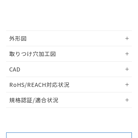
をご了承ください。
EU RoHS指令（10物質）の非含有証明書
※当社の共同利用者とは、
"個人情報
51物質の非含有証明書（当社基準）
の共同利用に関して"
の「1.共同利
※本証明書は発行日時点で非含有を証明す
用者の範囲」に記載されている法人を
るもので、過去に遡って非含有を証明する
指します。
ものではありません。
外形図
また、RoHS指令のフタル酸エステル類４
物質の対応では、対応完了までの期間は出
情報更新：2026/05/21
取りつけ穴加工図
荷製品に未対応品が混在することから備考
欄に対応日を記載しておりました。
情報更新：2026/05/21
既に当社にて対応品への在庫切替を完了
CAD
していることから、特段のことがない限
り、2022年1月12日より割愛しておりま
ログイン/会員登録いただくと、CADデータをダウンロー
RoHS/REACH対応状況
す。
ドすることができます。
情報更新：2026/7/29
規格認証/適合状況
ログイン/会員登録
EU RoHS
注意事項・凡例
A30NW-3ML-TWA-P202-WEについての規格認証/適合状況に
ついては、「カスタマーサポートセンタ お客様相談室」また
は貴社担当オムロン営業員または販売店にお問い合わせくだ
対応状況
対応予定月
※1
※2
さい。
ダウンロードデータをご利用いただく前に、以下を必ずお読