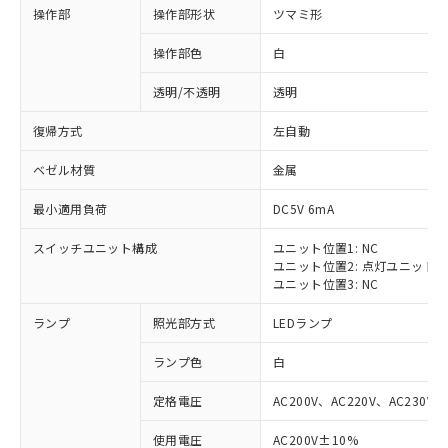
操作部
操作部形状
ツマミ形
操作部色
白
透明/不透明
透明
復帰方式
左自動
ベゼル材質
金属
最小適用負荷
DC5V 6mA
スイッチユニット構成
ユニット位置1: NC
ユニット位置2: 点灯ユニット
ユニット位置3: NC
ランプ
照光部方式
LEDランプ
ランプ色
白
定格電圧
AC200V、AC220V、AC230V、
使用電圧
AC200V±10%
※1 対応状況