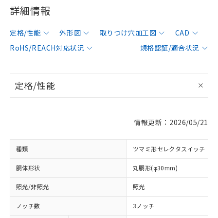
詳細情報
定格/性能
外形図
取りつけ穴加工図
CAD
RoHS/REACH対応状況
規格認証/適合状況
定格/性能
情報更新：2026/05/21
種類
ツマミ形セレクタスイッチ
胴体形状
丸胴形(φ30mm)
照光/非照光
照光
ノッチ数
3ノッチ