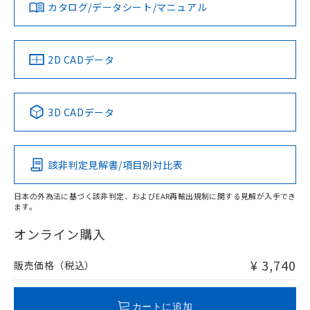
みください。
カタログ/データシート/マニュアル
対応済み
ソフトウェアの使用条件
お問い合わせ
中国 RoHS
注意事項・凡例
2D CADデータ
中国 RoHS表
※1 ※2
3D CADデータ
Pb
Hg
Cd
Cr(VI)
該非判定見解書/項目別対比表
O
O
O
O
日本の外為法に基づく該非判定、およびEAR再輸出規制に関する見解が入手でき
ます。
"対応済み"や非含有の記載がされた商品であっても、流通
在庫等で未対応品が混在する可能性があります。
オンライン購入
非含有品が必要な際は、弊社営業部門もしくは販売店へお
問い合わせください。
¥ 3,740
販売価格（税込）
この製品のRoHS/REACH対応状況ページへ
カートに追加