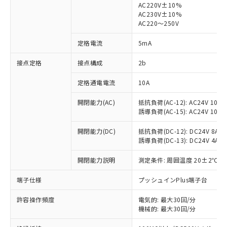
AC220V±10%
AC230V±10%
対応済み：EU RoHS指令（10物質）の
AC220～250V
非含有に対応した製品が提供可能な商品で
す。
定格電流
5mA
対応予定：EU RoHS指令（10物質）の非含
ご利用条件
有に対応した製品に切り替える予定のある
接点定格
接点構成
2b
商品です。
定格通電電流
10A
対応予定なし：EU RoHS指令（10物質）の
以下の条件をお読みいただき、同意のうえ
非含有に非対応の商品で、対応品を出す予
ご利用ください。
開閉能力(AC)
抵抗負荷(AC-12): AC24V 10A/A
定はありません。
誘導負荷(AC-15): AC24V 10A/AC
調査・確認中：EU RoHS指令（10物質）の
本サービスは、当社制御機器事業取扱
※1 中国RoHS○×表
非含有の対応状況を調査中または確認中の
商品の当社在庫状況および標準価格
開閉能力(DC)
抵抗負荷(DC-12): DC24V 8A/DC
商品です。
誘導負荷(DC-13): DC24V 4A/DC
(税抜)を提供させていただくもので
「○」：最大均質材料含有率が中国RoHSの
非該当品：ライセンス料など無形物で、有
す。
基準値以下であることを示します。
害物質有無と関係のない商品です。
開閉能力説明
測定条件: 周囲温度 20±2℃、
当社制御機器事業取扱商品の中には、
「×」：最大均質材料含有率が中国RoHSの
仕入先様の事情により、非含有部品として
本サービスの対象外となる商品もある
基準値を超えていることを示します。
いたものが、含有品と判明した場合などや
端子仕様
プッシュインPlus端子台
当社は、これら貴社製品のうち、外国
ことをご了承ください。
「－」：未確認です。当社販売部門へお問
むを得ず変更することがあります。
為替および外国貿易法に定める商品
在庫状況および標準価格照会結果は、
い合わせください。
許容操作頻度
電気的: 最大30回/分
（以下｢規制貨物等」という）を輸出
記載している更新日時点での社内デー
機械的: 最大30回/分
*EU RoHS指令（10物質）：
または国外への提供する場合は、日本
記
タに基づき作成されるものであり、閲
説明
鉛(Pb) 1000ppm以下、 水銀(Hg) 1000ppm以下、 カド
*中国RoHS10物質の基準値 (GB/T26572)：
国政府の輸出許可(または役務取引許
ミウム(Cd) 100ppm以下、