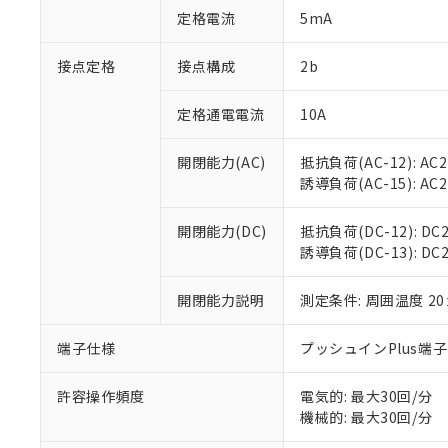
「○」：最大均質
定格電流
5mA
「×」：最大均質
本サービスは
当社は、これ
*EU RoHS指令（10物
「－」：未確認で
鉛(Pb) 1000ppm以下、
くものです。
う）を輸出ま
接点定格
接点構成
2b
記
説明
六価クロム(Cr(Ⅵ)) 1
当社制御機器
などの必要な
フタル酸ビス(2-エチルヘ
号
*中国RoHS10物質の基準値 
ル（DBP） 1000ppm
在庫状況およ
当社は規制貨
Pb(鉛) :1000ppm、 Hg
定格通電電流
10A
但し、RoHS指令で産
のであり、閲
ます。
Cr(Ⅵ)(六価クロム) : 
フタル酸エステル類の４
○
一定数以
DBP(フタル酸ジブチル) :
い。
当社は貴社製
DEHP(フタル酸ビス(2-エ
開閉能力(AC)
抵抗負荷(AC-12): AC24
正式な納期状
置等に一切使
誘導負荷(AC-15): AC24V
当社販売員に
※2 対応予定月
△
一定数に
当社は、貴社
オムロン制御
また当社は、
※2 環境保護使
在庫状況およ
部品在庫の切り替
たしません。
開閉能力(DC)
抵抗負荷(DC-12): DC24
－
在庫なし
す。
誘導負荷(DC-13): DC24
「ｅ」：有害物質
機器販売
マイパーツ機
「10」：通常の
ている必要が
味します。
開閉能力説明
測定条件: 周囲温度 2
空
受注生産
お客様が当ウ
※3 非含有証明
「－」：未確認で
白
が、当社の製
端子仕様
プッシュインPlus端
さい。
下記の非含有証明
※当社の共同
いる法人を指
許容操作頻度
電気的: 最大30回/分
EU RoHS指令（
機械的: 最大30回/分
51物質の非含有証
※本証明書は発行