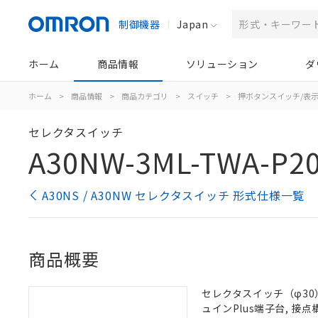
制御機器
Japan
ホーム
商品情報
ソリューション
ダ
ホーム
>
商品情報
>
商品カテゴリ
>
スイッチ
>
押ボタンスイッチ/表
セレクタスイッチ
A30NW-3ML-TWA-P2
A30NS / A30NW セレクタスイッチ 形式仕様一覧
商品概要
セレクタスイッチ（φ30）,
ュインPlus端子台, 接点構