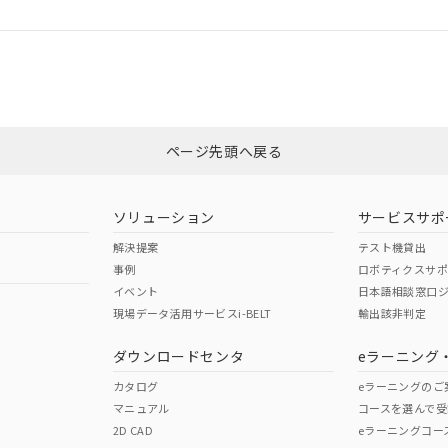
ログイン/会員登録
適合状況については、「カスタマーサポートセンタ お客様相談室」または貴
みください。
非含有証明書
※3
ページ先頭へ戻る
ダウンロードはこちら
ソリューション
サービスサポ
解決提案
テスト機貸出
事例
ロボティクスサ
イベント
日本語相談窓口
現場データ活用サービスi-BELT
輸出該非判定
I)
PBBs
PBDEs
DBP
ダウンロードセンタ
eラーニング
カタログ
eラーニングのご
マニュアル
コースを選んで受
O
O
O
2D CAD
eラーニングコー