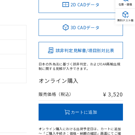
2D CADデータ
在庫・価格
無料テスト機
3D CADデータ
該非判定見解書/項目別対比表
日本の外為法に基づく該非判定、およびEAR再輸出規
制に関する見解が入手できます。
オンライン購入
¥ 3,520
販売価格（税込）
カートに追加
オンライン購入における出荷予定日は、カートに追加
～「ご購入手続き：価格・納期の確認」画面にてご確