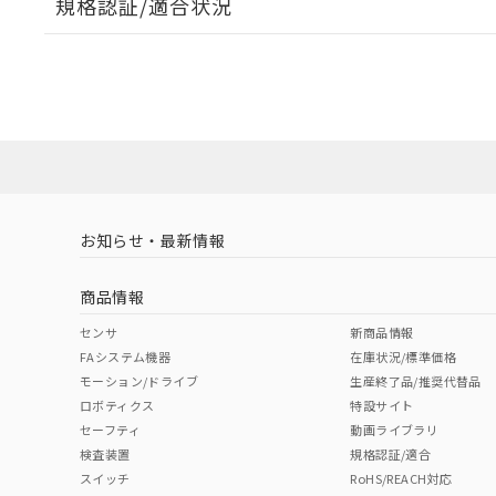
規格認証/適合状況
EU RoHS
注意事項・凡例
A30NW-3ML-TWA-P202-WCについての規格認証/
営業員または販売店にお問い合わせください。
ダウンロードデータをご利用いただく前に、以下を必ずお読
対応状況
対応予定月
※1
※2
ソフトウェアの使用条件
対応済み
お知らせ・最新情報
中国 RoHS
注意事項・凡例
商品情報
中国 RoHS表
※1 ※2
センサ
新商品情報
FAシステム機器
在庫状況/標準価格
Pb
Hg
Cd
Cr(V
モーション/ドライブ
生産終了品/推奨代替品
ロボティクス
特設サイト
セーフティ
動画ライブラリ
検査装置
規格認証/適合
X
O
O
O
スイッチ
RoHS/REACH対応