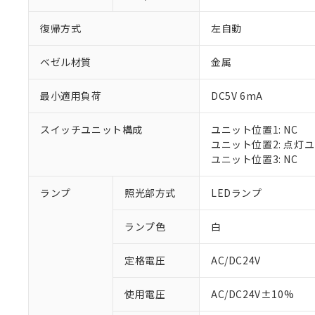
復帰方式
左自動
ベゼル材質
金属
最小適用負荷
DC5V 6mA
スイッチユニット構成
ユニット位置1: NC
ユニット位置2: 点灯
ユニット位置3: NC
※1 対応状況
ランプ
照光部方式
LEDランプ
対応済み：EU
ランプ色
白
対応予定：EU R
対応予定なし：EU
定格電圧
AC/DC24V
調査・確認中：EU
ご利用条件
非該当品：ライセ
※1 中国RoHS
使用電圧
AC/DC24V±10%
仕入先様の事情に
があります。
以下の条件をお読