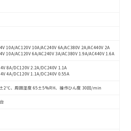
材料含有率が中国RoHSの基準値以下であることを示します。
材料含有率が中国RoHSの基準値を超えていることを示します。
、当社制御機器事業取扱商品の当社在庫状況および標準価格(税抜)
ら貴社製品のうち、外国為替および外国貿易法に定める商品（以下｢
質）：
す。当社販売部門へお問い合わせください。
 水銀(Hg) 1000ppm以下、 カドミウム(Cd) 100ppm以下、
たは国外への提供する場合は、日本国政府の輸出許可(または役務取
000ppm以下、ポリ臭化ビフェニル類(PBB) 1000ppm以下、ポリ臭化ジフェニルエーテル類(P
事業取扱商品の中には、本サービスの対象外となる商品もあること
手続きをとります。
キシル) (DEHP)(別名：DOP) 1000ppm以下、フタル酸ブチルベンジル（BBP） 100
(GB/T26572)：
以下、フタル酸ジイソブチル (DIBP) 1000ppm以下
び標準価格照会結果は、記載している更新日時点での社内データに
物を破棄する場合は、完全に破砕するなど、違法に輸出されないよ
(水銀) : 1000ppm、 Cd(カドミウム) : 100ppm、
業用監視および制御機器に対する適用除外項目は除く。
覧された時点での実際の在庫および標準価格とは異なる場合がある
1000ppm、 PBBs(ポリ臭化ビフェニル類) : 1000ppm、 PBDEs(ポリ臭化ジフェニルエーテル類
物質については閾値を超える意図的な使用がないことを確認しています。
上の在庫あり
 1000ppm、 DIBP(フタル酸ジイソブチル) : 1000ppm、 BBP(フタル酸ブチルベンジル) :
品を、核兵器、ミサイル、化学兵器、生物兵器またはその他武器並
チルヘキシル)) : 1000ppm
V 10A/AC120V 10A/AC240V 6A/AC380V 2A/AC440V 2A
況および標準価格はお客様のお取引先、またはお客様担当のオムロ
用いたしません。
 10A/AC120V 6A/AC240V 3A/AC380V 1.9A/AC440V 1.6A
ご相談ください。
は満たないが在庫あり
製品を第三者に販売する場合は、上記1、2および3の内容を当該第
機器販売店や当社販売拠点は「
販売ネットワーク
」をご確認くだ
販売先および販売に係わる関係者が違法に輸出するおそれがある場
用期限
び標準価格結果を当社の事前の承諾なく第三者に漏洩または開示し
え状況などにより、予定月が前後することがあります。
V 8A/DC120V 2.2A/DC240V 1.1A
(最新の在庫状況については、お客様のお取引先、またはお客様担当
V 4A/DC120V 1.1A/DC240V 0.55A
（10物質）のすべてが基準値以下であることを示します。
店・当社販売員にご確認ください)
能（部品リスト作成サービス）をご利用いただくには、I-Webメン
使用状況下において有害物質が外部に漏えいし、環境に深刻な影響を
あります。
0±2℃、周囲湿度 65±5%RH、操作ひん度 30回/min
機種、また在庫状況の情報を公開していない機種
ェブサイト上で当社にご登録された部品リストについて、当社およ
書ダウンロード
す。当社販売部門へお問い合わせください。
品・サービスに関するお客様との取引・商談に必要な範囲で利用す
合意する
キャンセル
子台
書をダウンロードすることができます。
利用者とは、
"個人情報の共同利用に関して"
の「1.共同利用者の
します。
10物質）の非含有証明書
明書（当社基準）
日時点で非含有を証明するもので、過去に遡って非含有を証明するも