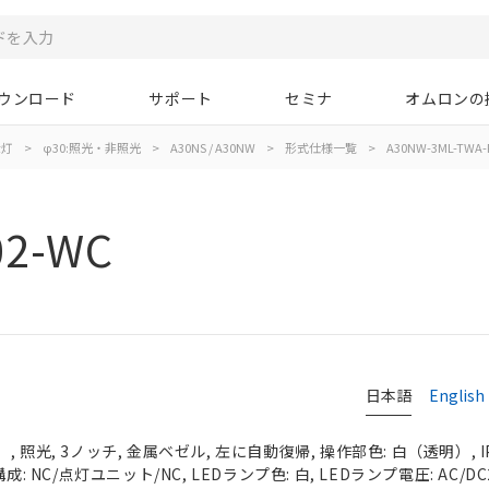
ウンロード
サポート
セミナ
オムロンの
示灯
>
φ30:照光・非照光
>
A30NS / A30NW
>
形式仕様一覧
>
A30NW-3ML-TWA-
02-WC
日本語
English
 照光, 3ノッチ, 金属ベゼル, 左に自動復帰, 操作部色: 白（透明）, IP
成: NC/点灯ユニット/NC, LEDランプ色: 白, LEDランプ電圧: AC/DC