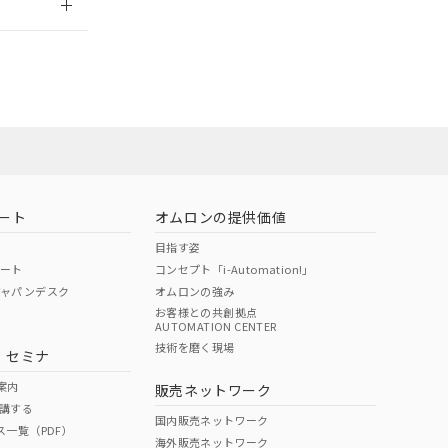
社担当オムロン
お問い合わせ
ート
オムロンの提供価値
目指す姿
ポート
コンセプト「i-Automation!」
ジャパンデスク
オムロンの強み
お客様との共創拠点
AUTOMATION CENTER
DIBP
BBP
DEHP
環境保護
技術を磨く現場
・セミナ
使用期限
案内
販売ネットワーク
講する
O
O
O
10
国内販売ネットワーク
ス一覧（PDF）
海外販売ネットワーク