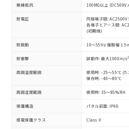
また、RoHS指
絶縁抵抗
100MΩ以上 (DC5
混在することから
既に当社にて対応
耐電圧
同極端子間: AC2500V
り割愛しておりま
各端子とアース間: AC250
(初期値)
耐振動
10～55Hz 複振幅 1.
耐衝撃
誤動作: 最大1000m/s
周囲温度範囲
使用時: -25～55℃
保存時: -40～80℃
周囲湿度範囲
使用時: 35～85%RH
保護構造
パネル前面: IP66
感電保護クラス
Class II