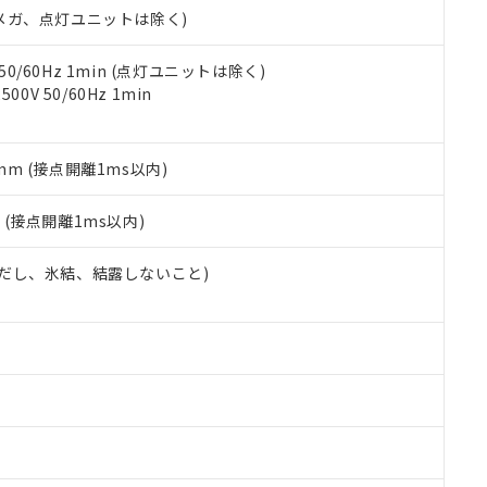
令のフタル酸エステル類４物質の対応では、対応完了までの期間は出
00Vメガ、点灯ユニットは除く)
備考欄に対応日を記載しておりました。
品への在庫切替を完了していることから、特段のことがない限り、20
 50/60Hz 1min (点灯ユニットは除く)
す。
0V 50/60Hz 1min
5mm (接点開離1ms以内)
2
(接点開離1ms以内)
 (ただし、氷結、結露しないこと)