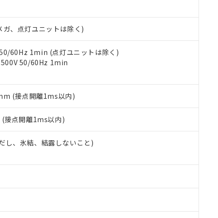
書ダウンロード
す。当社販売部門へお問い合わせください。
品・サービスに関するお客様との取引・商談に必要な範囲で利用す
合意する
キャンセル
書をダウンロードすることができます。
00Vメガ、点灯ユニットは除く)
利用者とは、
"個人情報の共同利用に関して"
の「1.共同利用者の
します。
10物質）の非含有証明書
明書（当社基準）
 50/60Hz 1min (点灯ユニットは除く)
日時点で非含有を証明するもので、過去に遡って非含有を証明するも
0V 50/60Hz 1min
令のフタル酸エステル類４物質の対応では、対応完了までの期間は出
備考欄に対応日を記載しておりました。
品への在庫切替を完了していることから、特段のことがない限り、20
5mm (接点開離1ms以内)
す。
2
(接点開離1ms以内)
 (ただし、氷結、結露しないこと)