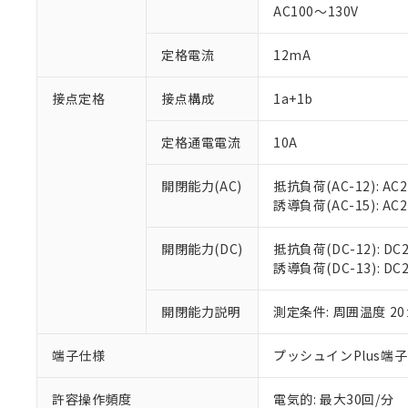
対応済み：EU
AC100～130V
対応予定：EU R
対応予定なし：EU
定格電流
12mA
調査・確認中：EU
ご利用条件
非該当品：ライセ
※1 中国RoHS
接点定格
接点構成
1a+1b
仕入先様の事情に
があります。
以下の条件をお読
「○」：最大均質
定格通電電流
10A
「×」：最大均質
本サービスは
当社は、これ
*EU RoHS指令（10物
「－」：未確認で
鉛(Pb) 1000ppm以下、
くものです。
う）を輸出ま
開閉能力(AC)
抵抗負荷(AC-12): AC24
記
説明
六価クロム(Cr(Ⅵ)) 1
当社制御機器
などの必要な
フタル酸ビス(2-エチルヘ
誘導負荷(AC-15): AC24V
号
*中国RoHS10物質の基準値 
ル（DBP） 1000ppm
在庫状況およ
当社は規制貨
Pb(鉛) :1000ppm、 Hg
但し、RoHS指令で産
のであり、閲
ます。
Cr(Ⅵ)(六価クロム) : 
フタル酸エステル類の４
開閉能力(DC)
抵抗負荷(DC-12): DC24
○
一定数以
DBP(フタル酸ジブチル) :
い。
当社は貴社製
DEHP(フタル酸ビス(2-エ
誘導負荷(DC-13): DC24
正式な納期状
置等に一切使
当社販売員に
※2 対応予定月
△
一定数に
当社は、貴社
オムロン制御
開閉能力説明
測定条件: 周囲温度 2
また当社は、
※2 環境保護使
在庫状況およ
部品在庫の切り替
たしません。
－
在庫なし
す。
「ｅ」：有害物質
端子仕様
プッシュインPlus端
機器販売
マイパーツ機
「10」：通常の
ている必要が
味します。
許容操作頻度
電気的: 最大30回/分
空
受注生産
お客様が当ウ