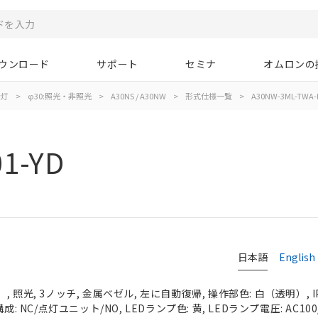
ウンロード
サポート
セミナ
オムロンの
示灯
>
φ30:照光・非照光
>
A30NS / A30NW
>
形式仕様一覧
>
A30NW-3ML-TWA-P
1-YD
日本語
English
 照光, 3ノッチ, 金属ベゼル, 左に自動復帰, 操作部色: 白（透明）, IP
: NC/点灯ユニット/NO, LEDランプ色: 黄, LEDランプ電圧: AC100/