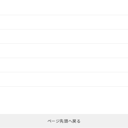
情報更新：2
情報更新：2
ードすることができます。
情報更新：
ログイン/会員登録
合状況については、「カスタマーサポートセンタ お客様相談室」または貴社
みください。
非含有証明書
※3
ページ先頭へ戻る
ダウンロードはこちら