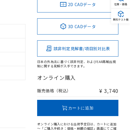
2D CADデータ
在庫・価格
無料テスト機
3D CADデータ
該非判定見解書/項目別対比表
日本の外為法に基づく該非判定、およびEAR再輸出規
制に関する見解が入手できます。
オンライン購入
¥ 3,740
販売価格（税込）
カートに追加
オンライン購入における出荷予定日は、カートに追加
～「ご購入手続き：価格・納期の確認」画面にてご確