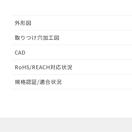
外形図
取りつけ穴加工図
CAD
ログイン/会員登録いただくと、CADデータをダウンロ
RoHS/REACH対応状況
規格認証/適合状況
EU RoHS
注意事項・凡例
A30NW-3ML-TWA-P201-YDについての規格認証/適
業員または販売店にお問い合わせください。
ダウンロードデータをご利用いただく前に、以下を必ずお読
対応状況
対応予定月
※1
※2
ソフトウェアの使用条件
対応済み