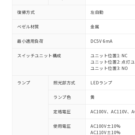
復帰方式
左自動
ベゼル材質
金属
最小適用負荷
DC5V 6mA
スイッチユニット構成
ユニット位置1: NC
ユニット位置2: 点灯
ユニット位置3: NO
ランプ
照光部方式
LEDランプ
ランプ色
黄
定格電圧
AC100V、AC110V、A
※1 対応状況
使用電圧
AC100V±10%
AC110V±10%