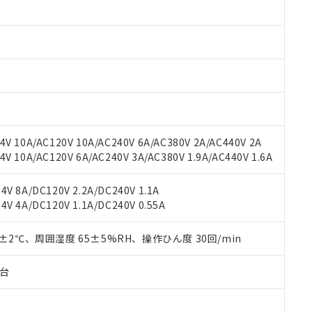
 RoHS指令（10物質）の非含有に対応した製品が提供可能な商品です
oHS指令（10物質）の非含有に対応した製品に切り替える予定のある
 RoHS指令（10物質）の非含有に非対応の商品で、対応品を出す予
 RoHS指令（10物質）の非含有の対応状況を調査中または確認中の
ンス料など無形物で、有害物質有無と関係のない商品です。
○×表
より、非含有部品としていたものが、含有品と判明した場合などやむ
みいただき、同意のうえご利用ください。
材料含有率が中国RoHSの基準値以下であることを示します。
材料含有率が中国RoHSの基準値を超えていることを示します。
、当社制御機器事業取扱商品の当社在庫状況および標準価格(税抜)
ら貴社製品のうち、外国為替および外国貿易法に定める商品（以下｢
質）：
す。当社販売部門へお問い合わせください。
 水銀(Hg) 1000ppm以下、 カドミウム(Cd) 100ppm以下、
たは国外への提供する場合は、日本国政府の輸出許可(または役務取
V 10A/AC120V 10A/AC240V 6A/AC380V 2A/AC440V 2A
000ppm以下、ポリ臭化ビフェニル類(PBB) 1000ppm以下、ポリ臭化ジフェニルエーテル類(P
事業取扱商品の中には、本サービスの対象外となる商品もあること
手続きをとります。
キシル) (DEHP)(別名：DOP) 1000ppm以下、フタル酸ブチルベンジル（BBP） 100
 10A/AC120V 6A/AC240V 3A/AC380V 1.9A/AC440V 1.6A
(GB/T26572)：
以下、フタル酸ジイソブチル (DIBP) 1000ppm以下
び標準価格照会結果は、記載している更新日時点での社内データに
物を破棄する場合は、完全に破砕するなど、違法に輸出されないよ
(水銀) : 1000ppm、 Cd(カドミウム) : 100ppm、
業用監視および制御機器に対する適用除外項目は除く。
覧された時点での実際の在庫および標準価格とは異なる場合がある
1000ppm、 PBBs(ポリ臭化ビフェニル類) : 1000ppm、 PBDEs(ポリ臭化ジフェニルエーテル類
物質については閾値を超える意図的な使用がないことを確認しています。
V 8A/DC120V 2.2A/DC240V 1.1A
上の在庫あり
 1000ppm、 DIBP(フタル酸ジイソブチル) : 1000ppm、 BBP(フタル酸ブチルベンジル) :
品を、核兵器、ミサイル、化学兵器、生物兵器またはその他武器並
チルヘキシル)) : 1000ppm
V 4A/DC120V 1.1A/DC240V 0.55A
況および標準価格はお客様のお取引先、またはお客様担当のオムロ
用いたしません。
ご相談ください。
は満たないが在庫あり
製品を第三者に販売する場合は、上記1、2および3の内容を当該第
機器販売店や当社販売拠点は「
販売ネットワーク
」をご確認くだ
0±2℃、周囲湿度 65±5%RH、操作ひん度 30回/min
販売先および販売に係わる関係者が違法に輸出するおそれがある場
用期限
び標準価格結果を当社の事前の承諾なく第三者に漏洩または開示し
え状況などにより、予定月が前後することがあります。
(最新の在庫状況については、お客様のお取引先、またはお客様担当
（10物質）のすべてが基準値以下であることを示します。
子台
店・当社販売員にご確認ください)
能（部品リスト作成サービス）をご利用いただくには、I-Webメン
使用状況下において有害物質が外部に漏えいし、環境に深刻な影響を
あります。
機種、また在庫状況の情報を公開していない機種
ェブサイト上で当社にご登録された部品リストについて、当社およ