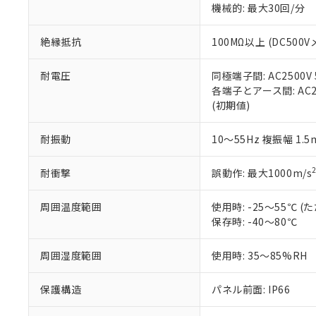
※3 非含有証明
「－」：未確認で
機械的: 最大30回/分
白
が、当社の製
さい。
下記の非含有証明
絶縁抵抗
100MΩ以上 (DC5
※当社の共同
いる法人を指
EU RoHS指令（
51物質の非含有証
耐電圧
同極端子間: AC2500V
※本証明書は発行
各端子とアース間: AC250
また、RoHS指
(初期値)
混在することから
既に当社にて対応
耐振動
10～55Hz 複振幅 1.
り割愛しておりま
耐衝撃
誤動作: 最大1000m/s
周囲温度範囲
使用時: -25～55℃
保存時: -40～80℃
周囲湿度範囲
使用時: 35～85%RH
保護構造
パネル前面: IP66