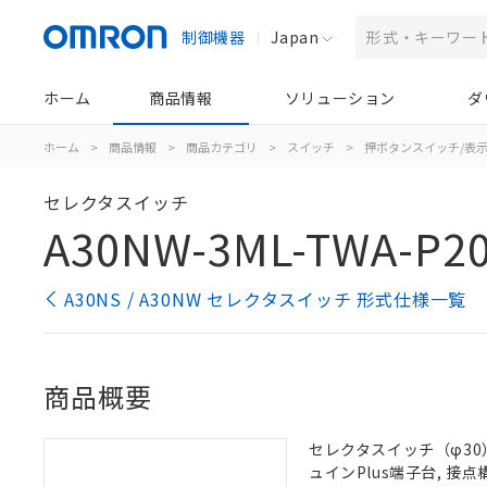
制御機器
Japan
ホーム
商品情報
ソリューション
ダ
ホーム
>
商品情報
>
商品カテゴリ
>
スイッチ
>
押ボタンスイッチ/表
セレクタスイッチ
A30NW-3ML-TWA-P20
A30NS / A30NW セレクタスイッチ 形式仕様一覧
商品概要
セレクタスイッチ（φ30）,
ュインPlus端子台, 接点構成