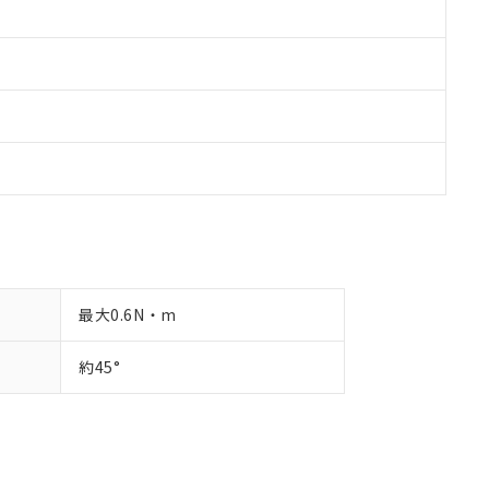
最大0.6N・m
約45°