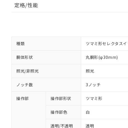
定格/性能
種類
ツマミ形セレクタスイ
胴体形状
丸胴形(φ30mm)
照光/非照光
照光
ノッチ数
3ノッチ
操作部
操作部形状
ツマミ形
操作部色
白
透明/不透明
透明