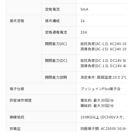
対応済み：EU RoHS指令（10物質）の
定格電流
5mA
非含有に対応した製品が提供可能な商品で
す。
接点定格
接点構成
2a
対応予定：EU RoHS指令（10物質）の非含
ご利用条件
有に対応した製品に切り替える予定のある
定格通電電流
10A
商品です。
対応予定なし：EU RoHS指令（10物質）の
開閉能力(AC)
抵抗負荷(AC-12): AC24V 10A/A
以下の条件をお読みいただき、同意のうえ
非含有に非対応の商品で、対応品を出す予
誘導負荷(AC-15): AC24V 10A/AC
ご利用ください。
定はありません。
調査・確認中：EU RoHS指令（10物質）の
開閉能力(DC)
抵抗負荷(DC-12): DC24V 8A/DC
本サービスは、当社制御機器事業取扱
※1 中国RoHS○×表
非含有の対応状況を調査中または確認中の
誘導負荷(DC-13): DC24V 4A/DC
商品の当社在庫状況および標準価格
商品です。
(税抜)を提供させていただくもので
「○」：最大均質材料含有率が中国RoHSの
開閉能力説明
測定条件: 周囲温度 20±2℃、
非該当品：ライセンス料など無形物で、有
す。
基準値以下であることを示します。
害物質有無と関係のない商品です。
当社制御機器事業取扱商品の中には、
端子仕様
プッシュインPlus端子台
「×」：最大均質材料含有率が中国RoHSの
仕入先様の事情により、非含有部品として
本サービスの対象外となる商品もある
基準値を超えていることを示します。
いたものが、含有品と判明した場合などや
当社は、これら貴社製品のうち、外国
ことをご了承ください。
許容操作頻度
電気的: 最大30回/分
「－」：未確認です。当社販売部門へお問
むを得ず変更することがあります。
為替および外国貿易法に定める商品
在庫状況および標準価格照会結果は、
機械的: 最大30回/分
い合わせください。
（以下｢規制貨物等」という）を輸出
記載している更新日時点での社内デー
*EU RoHS指令（10物質）：
または国外への提供する場合は、日本
絶縁抵抗
100MΩ以上 (DC500Vメガ、
記
タに基づき作成されるものであり、閲
説明
鉛(Pb) 1000ppm以下、 水銀(Hg) 1000ppm以下、 カド
*中国RoHS10物質の基準値 (GB/T26572)：
国政府の輸出許可(または役務取引許
号
覧された時点での実際の在庫および標
ミウム(Cd) 100ppm以下、
Pb(鉛) :1000ppm、 Hg(水銀) : 1000ppm、 Cd(カドミウ
可)を取得するなどの必要な手続きを
耐電圧
同極端子間: AC2500V 50/60
六価クロム(Cr(Ⅵ)) 1000ppm以下、ポリ臭化ビフェニル
ム) : 100ppm、
準価格とは異なる場合があることをご