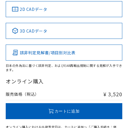
中国 RoHS
注意事項・凡例
2D CADデータ
中国 RoHS表
※1 ※2
3D CADデータ
Pb
Hg
Cd
Cr(VI)
該非判定見解書/項目別対比表
X
O
O
O
日本の外為法に基づく該非判定、およびEAR再輸出規制に関する見解が入手でき
ます。
"対応済み"や非含有の記載がされた商品であっても、流通
在庫等で未対応品が混在する可能性があります。
オンライン購入
非含有品が必要な際は、弊社営業部門もしくは販売店へお
問い合わせください。
¥ 3,520
販売価格（税込）
この製品のRoHS/REACH対応状況ページへ
カートに追加
オンライン購入における出荷予定日は、カートに追加～「ご購入手続き：価