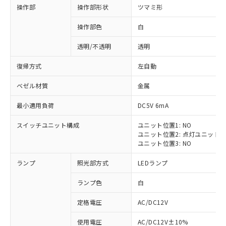
操作部
操作部形状
ツマミ形
操作部色
白
透明/不透明
透明
復帰方式
左自動
ベゼル材質
金属
最小適用負荷
DC5V 6mA
スイッチユニット構成
ユニット位置1: NO
ユニット位置2: 点灯ユニット
ユニット位置3: NO
ランプ
照光部方式
LEDランプ
ランプ色
白
定格電圧
AC/DC12V
※1 対応状況
使用電圧
AC/DC12V±10%