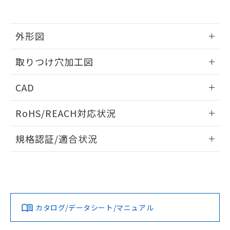
EU RoHS指令（10物質）の非含有証明書
※当社の共同利用者とは、
"個人情報
51物質の非含有証明書（当社基準）
の共同利用に関して"
の「1.共同利
※本証明書は発行日時点で非含有を証明す
用者の範囲」に記載されている法人を
るもので、過去に遡って非含有を証明する
外形図
指します。
ものではありません。
また、RoHS指令のフタル酸エステル類４
情報更新：2026/05/21
取りつけ穴加工図
物質の対応では、対応完了までの期間は出
荷製品に未対応品が混在することから備考
情報更新：2026/05/21
CAD
欄に対応日を記載しておりました。
既に当社にて対応品への在庫切替を完了
ログイン/会員登録いただくと、CADデータをダウンロー
していることから、特段のことがない限
RoHS/REACH対応状況
ドすることができます。
り、2022年1月12日より割愛しておりま
す。
情報更新：2026/7/29
規格認証/適合状況
ログイン/会員登録
EU RoHS
注意事項・凡例
A30NW-3ML-TWA-P101-WBについての規格認証/適合状況に
ついては、「カスタマーサポートセンタ お客様相談室」また
は貴社担当オムロン営業員または販売店にお問い合わせくだ
対応状況
対応予定月
※1
※2
さい。
ダウンロードデータをご利用いただく前に、以下を必ずお読
みください。
カタログ/データシート/マニュアル
対応済み
ソフトウェアの使用条件
お問い合わせ