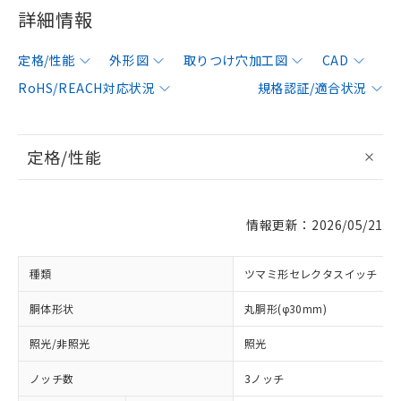
詳細情報
定格/性能
外形図
取りつけ穴加工図
CAD
RoHS/REACH対応状況
規格認証/適合状況
定格/性能
情報更新：2026/05/21
種類
ツマミ形セレクタスイッチ
胴体形状
丸胴形(φ30mm)
照光/非照光
照光
ノッチ数
3ノッチ