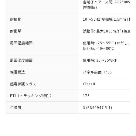
類(PBB) 1000ppm以下、ポリ臭化ジフェニルエーテル類
各端子とアース間: AC2500V 50/
Cr(Ⅵ)(六価クロム) : 1000ppm、 PBBs(ポリ臭化ビフェ
とります。
了承ください。
(PBDE) 1000ppm以下、フタル酸ビス(2-エチルヘキシ
○
一定数以上の在庫あり
ニル類) : 1000ppm、 PBDEs(ポリ臭化ジフェニルエーテ
(初期値)
当社は規制貨物を破棄する場合は、完
ル) (DEHP)(別名：DOP) 1000ppm以下、フタル酸ブチ
正式な納期状況および標準価格はお客
ル類) : 1000ppm、
ルベンジル（BBP） 1000ppm以下、フタル酸ジブチル
全に破砕するなど、違法に輸出されな
DBP(フタル酸ジブチル) : 1000ppm、 DIBP(フタル酸ジ
様のお取引先、またはお客様担当のオ
耐振動
10～55Hz 複振幅 1.5mm (接
（DBP） 1000ppm以下、フタル酸ジイソブチル
イソブチル) : 1000ppm、 BBP(フタル酸ブチルベンジ
△
一定数には満たないが在庫あり
いよう必要な手段を講じます。
ムロン制御機器販売店・当社販売員に
(DIBP) 1000ppm以下
ル) : 1000ppm、
当社は貴社製品を、核兵器、ミサイ
但し、RoHS指令で産業用監視および制御機器に対する
DEHP(フタル酸ビス(2-エチルヘキシル)) : 1000ppm
ご相談ください。
2
耐衝撃
誤動作: 最大1000m/s
(接点開
適用除外項目は除く。
ル、化学兵器、生物兵器またはその他
－
在庫なし(最新の在庫状況につ
オムロン制御機器販売店や当社販売拠
フタル酸エステル類の４物質については閾値を超える意
武器並びにこれらの製造装置等に一切
いては、お客様のお取引先、ま
図的な使用がないことを確認しています。
点は「
販売ネットワーク
」をご確認
周囲温度範囲
使用時: -25～55℃ (ただし
※2 環境保護使用期限
使用いたしません。
たはお客様担当のオムロン制御
保存時: -40～80℃
ください。
当社は、貴社製品を第三者に販売する
機器販売店・当社販売員にご確
在庫状況および標準価格結果を当社の
※2 対応予定月
「ｅ」：有害物質（10物質）のすべてが基
場合は、上記1、2および3の内容を当
周囲湿度範囲
使用時: 35～85%RH
認ください)
事前の承諾なく第三者に漏洩または開
準値以下であることを示します。
該第三者に通知します。また当社は、
示しないようお願いします。
部品在庫の切り替え状況などにより、予定
「10」：通常の使用状況下において有害物
保護構造
パネル前面: IP66
販売先および販売に係わる関係者が違
マイパーツ機能（部品リスト作成サー
空
受注生産機種、また在庫状況の
月が前後することがあります。
質が外部に漏えいし、環境に深刻な影響を
法に輸出するおそれがある場合は、取
ビス）をご利用いただくには、I-Web
白
情報を公開していない機種
感電保護クラス
Class II
及ぼさない年数を意味します。
り引きをいたしません。
メンバーズにご登録されている必要が
「－」：未確認です。当社販売部門へお問
あります。
PTI（トラッキング特性）
175
い合わせください。
お客様が当ウェブサイト上で当社にご
※3 非含有証明書ダウンロード
登録された部品リストについて、当社
汚染度
3 (EN60947-5-1)
および当社の共同利用者が、当社の製
下記の非含有証明書をダウンロードするこ
品・サービスに関するお客様との取
とができます。
合意する
キャンセル
引・商談に必要な範囲で利用すること
をご了承ください。