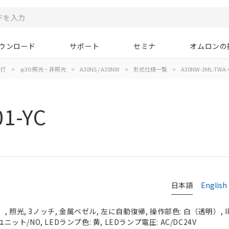
ウンロード
サポート
セミナ
オムロンの
示灯
>
φ30:照光・非照光
>
A30NS / A30NW
>
形式仕様一覧
>
A30NW-3ML-TWA-
1-YC
日本語
English
 照光, 3ノッチ, 金属ベゼル, 左に自動復帰, 操作部色: 白（透明）, IP
ニット/NO, LEDランプ色: 黄, LEDランプ電圧: AC/DC24V