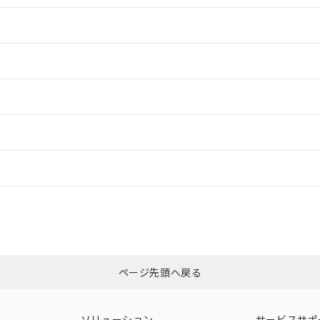
情報更新：2
情報更新：2
ードすることができます。
情報更新：
ログイン/会員登録
合状況については、「カスタマーサポートセンタ お客様相談室」または貴社
みください。
非含有証明書
※3
ページ先頭へ戻る
ダウンロードはこちら
ソリューション
サービスサポ