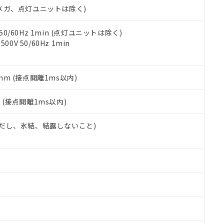
合意する
キャンセル
00Vメガ、点灯ユニットは除く)
書をダウンロードすることができます。
利用者とは、
"個人情報の共同利用に関して"
の「1.共同利用者の
します。
10物質）の非含有証明書
 50/60Hz 1min (点灯ユニットは除く)
明書（当社基準）
0V 50/60Hz 1min
日時点で非含有を証明するもので、過去に遡って非含有を証明するも
令のフタル酸エステル類４物質の対応では、対応完了までの期間は出
備考欄に対応日を記載しておりました。
5mm (接点開離1ms以内)
品への在庫切替を完了していることから、特段のことがない限り、20
す。
2
(接点開離1ms以内)
 (ただし、氷結、結露しないこと)