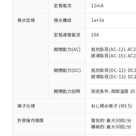
対応予定：EU R
定格電流
12mA
対応予定なし：EU
調査・確認中：EU
ご利用条件
接点定格
接点構成
1a+1b
非該当品：ライセ
※1 中国RoHS
仕入先様の事情に
があります。
定格通電電流
10A
以下の条件をお読
「○」：最大均質
「×」：最大均質
本サービスは
当社は、これ
*EU RoHS指令（10物
開閉能力(AC)
抵抗負荷(AC-12): AC24
「－」：未確認で
鉛(Pb) 1000ppm以下、
くものです。
う）を輸出ま
誘導負荷(AC-15): AC24V
記
説明
六価クロム(Cr(Ⅵ)) 1
当社制御機器
などの必要な
フタル酸ビス(2-エチルヘ
号
*中国RoHS10物質の基準値 
ル（DBP） 1000ppm
在庫状況およ
当社は規制貨
Pb(鉛) :1000ppm、 Hg
但し、RoHS指令で産
開閉能力(DC)
抵抗負荷(DC-12): DC24
のであり、閲
ます。
Cr(Ⅵ)(六価クロム) : 
フタル酸エステル類の４
誘導負荷(DC-13): DC24
○
一定数以
DBP(フタル酸ジブチル) :
い。
当社は貴社製
DEHP(フタル酸ビス(2-エ
正式な納期状
置等に一切使
当社販売員に
※2 対応予定月
開閉能力説明
測定条件: 周囲温度 2
△
一定数に
当社は、貴社
オムロン制御
また当社は、
※2 環境保護使
在庫状況およ
部品在庫の切り替
たしません。
端子仕様
ねじ締め端子 (M3.5)
－
在庫なし
す。
「ｅ」：有害物質
機器販売
マイパーツ機
「10」：通常の
許容操作頻度
電気的: 最大30回/分
ている必要が
味します。
機械的: 最大30回/分
空
受注生産
お客様が当ウ
※3 非含有証明
「－」：未確認で
白
が、当社の製