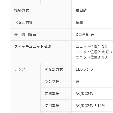
復帰方式
左自動
ベゼル材質
金属
最小適用負荷
DC5V 6mA
スイッチユニット構成
ユニット位置1: NC
ユニット位置2: 点灯
ユニット位置3: NO
ランプ
照光部方式
LEDランプ
ランプ色
黄
定格電圧
AC/DC24V
※1 対応状況
使用電圧
AC/DC24V±10%
対応済み：EU