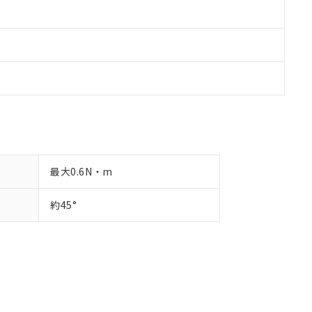
最大0.6N・m
約45°