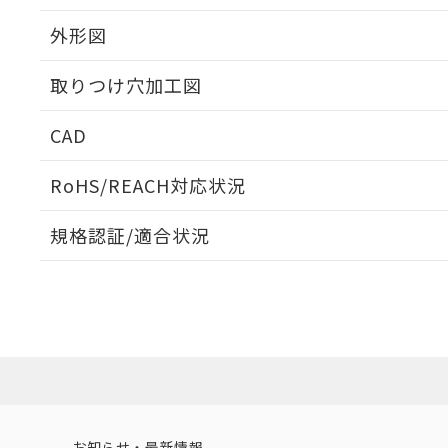
外形図
取りつけ穴加工図
CAD
ログイン/会員登録いただくと、CADデータをダウンロ
RoHS/REACH対応状況
規格認証/適合状況
EU RoHS
注意事項・凡例
A30NW-3ML-TWA-G201-YCについての規格認証/適
業員または販売店にお問い合わせください。
ダウンロードデータをご利用いただく前に、以下を必ずお読
対応状況
対応予定月
※1
※2
ソフトウェアの使用条件
対応済み
お知らせ・最新情報