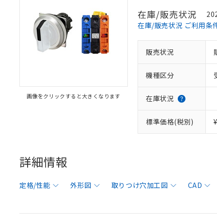
在庫/販売状況
20
在庫/販売状況 ご利用条
販売状況
機種区分
画像をクリックすると大きくなります
在庫状況
標準価格(税別)
詳細情報
定格/性能
外形図
取りつけ穴加工図
CAD