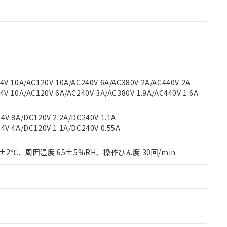
oHS指令（10物質）の非含有に対応した製品に切り替える予定のある
 RoHS指令（10物質）の非含有に非対応の商品で、対応品を出す予
 RoHS指令（10物質）の非含有の対応状況を調査中または確認中の
ンス料など無形物で、有害物質有無と関係のない商品です。
○×表
より、非含有部品としていたものが、含有品と判明した場合などやむ
みいただき、同意のうえご利用ください。
材料含有率が中国RoHSの基準値以下であることを示します。
材料含有率が中国RoHSの基準値を超えていることを示します。
、当社制御機器事業取扱商品の当社在庫状況および標準価格(税抜)
ら貴社製品のうち、外国為替および外国貿易法に定める商品（以下｢
質）：
V 10A/AC120V 10A/AC240V 6A/AC380V 2A/AC440V 2A
す。当社販売部門へお問い合わせください。
 水銀(Hg) 1000ppm以下、 カドミウム(Cd) 100ppm以下、
たは国外への提供する場合は、日本国政府の輸出許可(または役務取
 10A/AC120V 6A/AC240V 3A/AC380V 1.9A/AC440V 1.6A
000ppm以下、ポリ臭化ビフェニル類(PBB) 1000ppm以下、ポリ臭化ジフェニルエーテル類(P
事業取扱商品の中には、本サービスの対象外となる商品もあること
手続きをとります。
キシル) (DEHP)(別名：DOP) 1000ppm以下、フタル酸ブチルベンジル（BBP） 100
(GB/T26572)：
以下、フタル酸ジイソブチル (DIBP) 1000ppm以下
び標準価格照会結果は、記載している更新日時点での社内データに
物を破棄する場合は、完全に破砕するなど、違法に輸出されないよ
(水銀) : 1000ppm、 Cd(カドミウム) : 100ppm、
業用監視および制御機器に対する適用除外項目は除く。
V 8A/DC120V 2.2A/DC240V 1.1A
覧された時点での実際の在庫および標準価格とは異なる場合がある
1000ppm、 PBBs(ポリ臭化ビフェニル類) : 1000ppm、 PBDEs(ポリ臭化ジフェニルエーテル類
物質については閾値を超える意図的な使用がないことを確認しています。
V 4A/DC120V 1.1A/DC240V 0.55A
上の在庫あり
 1000ppm、 DIBP(フタル酸ジイソブチル) : 1000ppm、 BBP(フタル酸ブチルベンジル) :
品を、核兵器、ミサイル、化学兵器、生物兵器またはその他武器並
チルヘキシル)) : 1000ppm
況および標準価格はお客様のお取引先、またはお客様担当のオムロ
用いたしません。
ご相談ください。
0±2℃、周囲湿度 65±5%RH、操作ひん度 30回/min
は満たないが在庫あり
製品を第三者に販売する場合は、上記1、2および3の内容を当該第
機器販売店や当社販売拠点は「
販売ネットワーク
」をご確認くだ
販売先および販売に係わる関係者が違法に輸出するおそれがある場
用期限
び標準価格結果を当社の事前の承諾なく第三者に漏洩または開示し
え状況などにより、予定月が前後することがあります。
(最新の在庫状況については、お客様のお取引先、またはお客様担当
（10物質）のすべてが基準値以下であることを示します。
店・当社販売員にご確認ください)
能（部品リスト作成サービス）をご利用いただくには、I-Webメン
使用状況下において有害物質が外部に漏えいし、環境に深刻な影響を
あります。
機種、また在庫状況の情報を公開していない機種
ェブサイト上で当社にご登録された部品リストについて、当社およ
書ダウンロード
す。当社販売部門へお問い合わせください。
品・サービスに関するお客様との取引・商談に必要な範囲で利用す