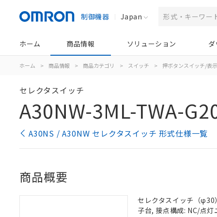
制御機器
Japan
ホーム
商品情報
ソリューション
ダ
ホーム
>
商品情報
>
商品カテゴリ
>
スイッチ
>
押ボタンスイッチ/表
セレクタスイッチ
A30NW-3ML-TWA-G20
A30NS / A30NW セレクタスイッチ 形式仕様一覧
商品概要
セレクタスイッチ（φ30）,
子台, 接点構成: NC/点灯ユ