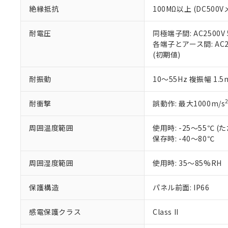
絶縁抵抗
100MΩ以上 (DC5
さい。
下記の非含有証明
※当社の共同
いる法人を指
EU RoHS指令（
耐電圧
同極端子間: AC2500V
51物質の非含有証
各端子とアース間: AC250
※本証明書は発行
(初期値)
また、RoHS指
混在することから
耐振動
10～55Hz 複振幅 1.
既に当社にて対応
り割愛しておりま
耐衝撃
誤動作: 最大1000m/s
周囲温度範囲
使用時: -25～55℃
保存時: -40～80℃
周囲湿度範囲
使用時: 35～85%RH
保護構造
パネル前面: IP66
感電保護クラス
Class II