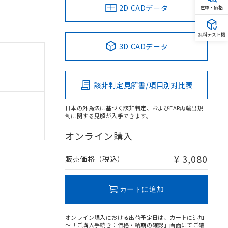
2D CADデータ
在庫・価格
無料テスト機
3D CADデータ
該非判定見解書/項目別対比表
日本の外為法に基づく該非判定、およびEAR再輸出規
制に関する見解が入手できます。
オンライン購入
¥ 3,080
販売価格（税込）
カートに追加
オンライン購入における出荷予定日は、カートに追加
～「ご購入手続き：価格・納期の確認」画面にてご確