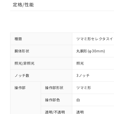
定格/性能
種類
ツマミ形セレクタスイ
胴体形状
丸胴形(φ30mm)
照光/非照光
照光
ノッチ数
3ノッチ
操作部
操作部形状
ツマミ形
操作部色
白
透明/不透明
透明