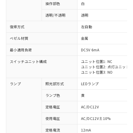
操作部色
白
透明/不透明
透明
復帰方式
左自動
ベゼル材質
金属
最小適用負荷
DC5V 6mA
スイッチユニット構成
ユニット位置1: NC
ユニット位置2: 点灯ユニット
ユニット位置3: NO
ランプ
照光部方式
LEDランプ
ランプ色
黄
定格電圧
AC/DC12V
使用電圧
AC/DC12V±10%
定格電流
12mA