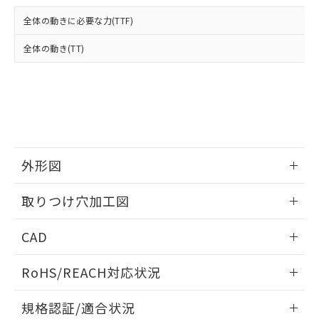
および当社の共同利用者が、当社の製
下記の非含有証明書をダウンロードするこ
品・サービスに関するお客様との取
全体の動きに必要な力(TTF)
とができます。
合意する
キャンセル
引・商談に必要な範囲で利用すること
をご了承ください。
全体の動き(TT)
EU RoHS指令（10物質）の非含有証明書
※当社の共同利用者とは、
"個人情報
51物質の非含有証明書（当社基準）
の共同利用に関して"
の「1.共同利
※本証明書は発行日時点で非含有を証明す
用者の範囲」に記載されている法人を
るもので、過去に遡って非含有を証明する
指します。
ものではありません。
また、RoHS指令のフタル酸エステル類４
物質の対応では、対応完了までの期間は出
荷製品に未対応品が混在することから備考
外形図
欄に対応日を記載しておりました。
情報更新：2026/05/21
既に当社にて対応品への在庫切替を完了
取りつけ穴加工図
していることから、特段のことがない限
り、2022年1月12日より割愛しておりま
情報更新：2026/05/21
CAD
す。
ログイン/会員登録いただくと、CADデータをダウンロー
RoHS/REACH対応状況
ドすることができます。
情報更新：2026/7/29
規格認証/適合状況