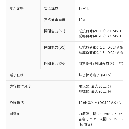
接点定格
接点構成
1a+1b
※1 対応状況
定格通電電流
10A
対応済み：EU RoHS指令（10物質）の
開閉能力(AC)
抵抗負荷(AC-12): AC24V 10A/A
非含有に対応した製品が提供可能な商品で
誘導負荷(AC-15): AC24V 10A/AC
す。
対応予定：EU RoHS指令（10物質）の非含
開閉能力(DC)
抵抗負荷(DC-12): DC24V 8A/DC
ご利用条件
有に対応した製品に切り替える予定のある
誘導負荷(DC-13): DC24V 4A/DC
商品です。
対応予定なし：EU RoHS指令（10物質）の
開閉能力説明
測定条件: 周囲温度 20±2℃、
以下の条件をお読みいただき、同意のうえ
非含有に非対応の商品で、対応品を出す予
ご利用ください。
端子仕様
ねじ締め端子 (M3.5)
定はありません。
調査・確認中：EU RoHS指令（10物質）の
本サービスは、当社制御機器事業取扱
※1 中国RoHS○×表
許容操作頻度
電気的: 最大30回/分
非含有の対応状況を調査中または確認中の
商品の当社在庫状況および標準価格
機械的: 最大30回/分
商品です。
(税抜)を提供させていただくもので
「○」：最大均質材料含有率が中国RoHSの
非該当品：ライセンス料など無形物で、有
す。
絶縁抵抗
100MΩ以上 (DC500Vメガ、
基準値以下であることを示します。
害物質有無と関係のない商品です。
当社制御機器事業取扱商品の中には、
「×」：最大均質材料含有率が中国RoHSの
仕入先様の事情により、非含有部品として
耐電圧
同極端子間: AC2500V 50/60
本サービスの対象外となる商品もある
基準値を超えていることを示します。
いたものが、含有品と判明した場合などや
当社は、これら貴社製品のうち、外国
各端子とアース間: AC2500V 50/
ことをご了承ください。
「－」：未確認です。当社販売部門へお問
むを得ず変更することがあります。
(初期値)
為替および外国貿易法に定める商品
在庫状況および標準価格照会結果は、
い合わせください。