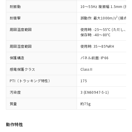
（以下｢規制貨物等」という）を輸出
記載している更新日時点での社内デー
耐振動
10～55Hz 複振幅 1.5mm (接
*EU RoHS指令（10物質）：
または国外への提供する場合は、日本
記
タに基づき作成されるものであり、閲
説明
鉛(Pb) 1000ppm以下、 水銀(Hg) 1000ppm以下、 カド
*中国RoHS10物質の基準値 (GB/T26572)：
国政府の輸出許可(または役務取引許
号
覧された時点での実際の在庫および標
ミウム(Cd) 100ppm以下、
Pb(鉛) :1000ppm、 Hg(水銀) : 1000ppm、 Cd(カドミウ
2
耐衝撃
誤動作: 最大1000m/s
(接点開
可)を取得するなどの必要な手続きを
六価クロム(Cr(Ⅵ)) 1000ppm以下、ポリ臭化ビフェニル
ム) : 100ppm、
準価格とは異なる場合があることをご
類(PBB) 1000ppm以下、ポリ臭化ジフェニルエーテル類
Cr(Ⅵ)(六価クロム) : 1000ppm、 PBBs(ポリ臭化ビフェ
とります。
了承ください。
(PBDE) 1000ppm以下、フタル酸ビス(2-エチルヘキシ
周囲温度範囲
使用時: -25～55℃ (ただし
○
一定数以上の在庫あり
ニル類) : 1000ppm、 PBDEs(ポリ臭化ジフェニルエーテ
当社は規制貨物を破棄する場合は、完
ル) (DEHP)(別名：DOP) 1000ppm以下、フタル酸ブチ
正式な納期状況および標準価格はお客
ル類) : 1000ppm、
保存時: -40～80℃
ルベンジル（BBP） 1000ppm以下、フタル酸ジブチル
全に破砕するなど、違法に輸出されな
DBP(フタル酸ジブチル) : 1000ppm、 DIBP(フタル酸ジ
様のお取引先、またはお客様担当のオ
（DBP） 1000ppm以下、フタル酸ジイソブチル
イソブチル) : 1000ppm、 BBP(フタル酸ブチルベンジ
△
一定数には満たないが在庫あり
いよう必要な手段を講じます。
周囲湿度範囲
使用時: 35～85%RH
ムロン制御機器販売店・当社販売員に
(DIBP) 1000ppm以下
ル) : 1000ppm、
当社は貴社製品を、核兵器、ミサイ
但し、RoHS指令で産業用監視および制御機器に対する
DEHP(フタル酸ビス(2-エチルヘキシル)) : 1000ppm
ご相談ください。
適用除外項目は除く。
ル、化学兵器、生物兵器またはその他
保護構造
パネル前面: IP66
－
在庫なし(最新の在庫状況につ
オムロン制御機器販売店や当社販売拠
フタル酸エステル類の４物質については閾値を超える意
武器並びにこれらの製造装置等に一切
いては、お客様のお取引先、ま
図的な使用がないことを確認しています。
点は「
販売ネットワーク
」をご確認
※2 環境保護使用期限
感電保護クラス
Class II
使用いたしません。
たはお客様担当のオムロン制御
ください。
当社は、貴社製品を第三者に販売する
機器販売店・当社販売員にご確
在庫状況および標準価格結果を当社の
PTI（トラッキング特性）
175
※2 対応予定月
「ｅ」：有害物質（10物質）のすべてが基
場合は、上記1、2および3の内容を当
認ください)
事前の承諾なく第三者に漏洩または開
準値以下であることを示します。
該第三者に通知します。また当社は、
示しないようお願いします。
汚染度
3 (EN60947-5-1)
部品在庫の切り替え状況などにより、予定
「10」：通常の使用状況下において有害物
販売先および販売に係わる関係者が違
マイパーツ機能（部品リスト作成サー
空
受注生産機種、また在庫状況の
月が前後することがあります。
質が外部に漏えいし、環境に深刻な影響を
法に輸出するおそれがある場合は、取
ビス）をご利用いただくには、I-Web
白
情報を公開していない機種
質量
約75g
及ぼさない年数を意味します。
り引きをいたしません。
メンバーズにご登録されている必要が
「－」：未確認です。当社販売部門へお問
あります。
い合わせください。
お客様が当ウェブサイト上で当社にご
動作特性
※3 非含有証明書ダウンロード
登録された部品リストについて、当社