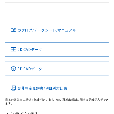
ログイン/会員登録
EU RoHS
注意事項・凡例
A30NW-3ML-TWA-G201-YBについての規格認証/適合状況に
ついては、「カスタマーサポートセンタ お客様相談室」また
は貴社担当オムロン営業員または販売店にお問い合わせくだ
対応状況
対応予定月
※1
※2
さい。
ダウンロードデータをご利用いただく前に、以下を必ずお読
みください。
カタログ/データシート/マニュアル
対応済み
ソフトウェアの使用条件
お問い合わせ
中国 RoHS
注意事項・凡例
2D CADデータ
中国 RoHS表
※1 ※2
3D CADデータ
Pb
Hg
Cd
Cr(VI)
該非判定見解書/項目別対比表
X
O
O
O
日本の外為法に基づく該非判定、およびEAR再輸出規制に関する見解が入手でき
ます。
"対応済み"や非含有の記載がされた商品であっても、流通
在庫等で未対応品が混在する可能性があります。
オンライン購入