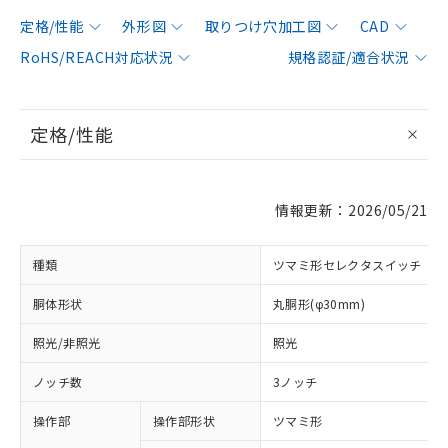
定格/性能
外形図
取りつけ穴加工図
CAD
RoHS/REACH対応状況
規格認証/適合状況
定格/性能
情報更新：2026/05/21
種類
ツマミ形セレクタスイッチ
胴体形状
丸胴形(φ30mm)
照光/非照光
照光
ノッチ数
3ノッチ
操作部
操作部形状
ツマミ形