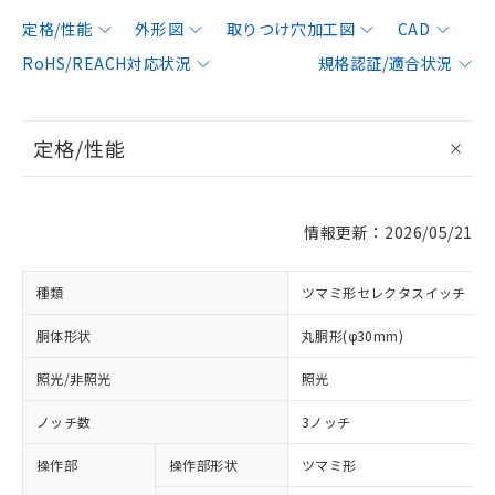
定格/性能
外形図
取りつけ穴加工図
CAD
RoHS/REACH対応状況
規格認証/適合状況
定格/性能
情報更新：2026/05/21
種類
ツマミ形セレクタスイッチ
胴体形状
丸胴形(φ30mm)
照光/非照光
照光
ノッチ数
3ノッチ
操作部
操作部形状
ツマミ形