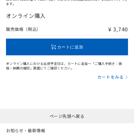
ます。
"対応済み"や非含有の記載がされた商品であっても、流通
在庫等で未対応品が混在する可能性があります。
オンライン購入
非含有品が必要な際は、弊社営業部門もしくは販売店へお
問い合わせください。
¥ 3,740
販売価格（税込）
この製品のRoHS/REACH対応状況ページへ
カートに追加
オンライン購入における出荷予定日は、カートに追加～「ご購入手続き：価
格・納期の確認」画面にてご確認ください。
カートをみる
ページ先頭へ戻る
お知らせ・最新情報