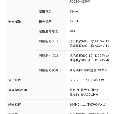
AC220～250V
定格電流
12mA
※1 対応状況
接点定格
接点構成
1a+1b
対応済み：EU RoHS指令（10物質）の
定格通電電流
10A
非含有に対応した製品が提供可能な商品で
開閉能力(AC)
抵抗負荷(AC-12): AC24V 10A/A
す。
誘導負荷(AC-15): AC24V 10A/AC
対応予定：EU RoHS指令（10物質）の非含
ご利用条件
有に対応した製品に切り替える予定のある
開閉能力(DC)
抵抗負荷(DC-12): DC24V 8A/DC
商品です。
誘導負荷(DC-13): DC24V 4A/DC
対応予定なし：EU RoHS指令（10物質）の
以下の条件をお読みいただき、同意のうえ
非含有に非対応の商品で、対応品を出す予
開閉能力説明
測定条件: 周囲温度 20±2℃、
ご利用ください。
定はありません。
調査・確認中：EU RoHS指令（10物質）の
端子仕様
プッシュインPlus端子台
本サービスは、当社制御機器事業取扱
※1 中国RoHS○×表
非含有の対応状況を調査中または確認中の
商品の当社在庫状況および標準価格
商品です。
許容操作頻度
電気的: 最大30回/分
(税抜)を提供させていただくもので
「○」：最大均質材料含有率が中国RoHSの
機械的: 最大30回/分
非該当品：ライセンス料など無形物で、有
す。
基準値以下であることを示します。
害物質有無と関係のない商品です。
当社制御機器事業取扱商品の中には、
絶縁抵抗
100MΩ以上 (DC500Vメガ、
「×」：最大均質材料含有率が中国RoHSの
仕入先様の事情により、非含有部品として
本サービスの対象外となる商品もある
基準値を超えていることを示します。
いたものが、含有品と判明した場合などや
当社は、これら貴社製品のうち、外国
ことをご了承ください。