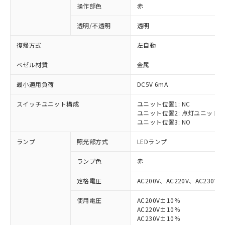
操作部色
赤
透明/不透明
透明
復帰方式
左自動
ベゼル材質
金属
最小適用負荷
DC5V 6mA
スイッチユニット構成
ユニット位置1: NC
ユニット位置2: 点灯ユニット
ユニット位置3: NO
ランプ
照光部方式
LEDランプ
ランプ色
赤
定格電圧
AC200V、AC220V、AC230V、
使用電圧
AC200V±10%
AC220V±10%
AC230V±10%