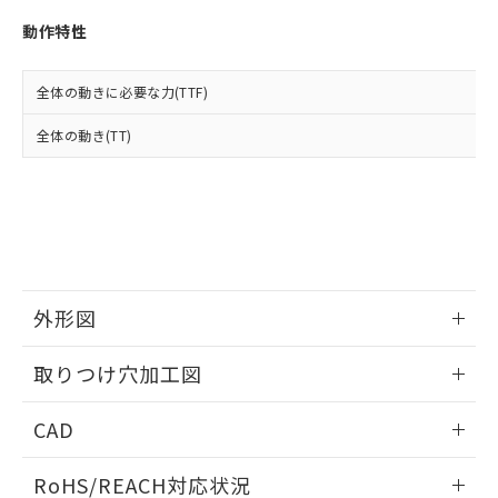
※3 非含有証明書ダウンロード
登録された部品リストについて、当社
動作特性
および当社の共同利用者が、当社の製
下記の非含有証明書をダウンロードするこ
品・サービスに関するお客様との取
とができます。
合意する
キャンセル
引・商談に必要な範囲で利用すること
全体の動きに必要な力(TTF)
をご了承ください。
EU RoHS指令（10物質）の非含有証明書
※当社の共同利用者とは、
"個人情報
全体の動き(TT)
51物質の非含有証明書（当社基準）
の共同利用に関して"
の「1.共同利
※本証明書は発行日時点で非含有を証明す
用者の範囲」に記載されている法人を
るもので、過去に遡って非含有を証明する
指します。
ものではありません。
また、RoHS指令のフタル酸エステル類４
物質の対応では、対応完了までの期間は出
荷製品に未対応品が混在することから備考
欄に対応日を記載しておりました。
外形図
既に当社にて対応品への在庫切替を完了
していることから、特段のことがない限
情報更新：2026/05/21
取りつけ穴加工図
り、2022年1月12日より割愛しておりま
す。
情報更新：2026/05/21
CAD
ログイン/会員登録いただくと、CADデータをダウンロー
RoHS/REACH対応状況
ドすることができます。