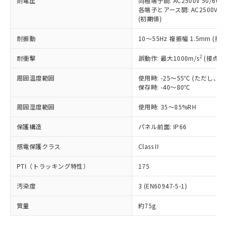
耐電圧
同極端子間: AC2500V 50/60
「－」：未確認です。当社販売部門へお問
むを得ず変更することがあります。
為替および外国貿易法に定める商品
在庫状況および標準価格照会結果は、
各端子とアース間: AC2500V 50/
い合わせください。
（以下｢規制貨物等」という）を輸出
(初期値)
記載している更新日時点での社内デー
*EU RoHS指令（10物質）：
または国外への提供する場合は、日本
記
タに基づき作成されるものであり、閲
説明
鉛(Pb) 1000ppm以下、 水銀(Hg) 1000ppm以下、 カド
*中国RoHS10物質の基準値 (GB/T26572)：
国政府の輸出許可(または役務取引許
耐振動
10～55Hz 複振幅 1.5mm (接
号
覧された時点での実際の在庫および標
ミウム(Cd) 100ppm以下、
Pb(鉛) :1000ppm、 Hg(水銀) : 1000ppm、 Cd(カドミウ
可)を取得するなどの必要な手続きを
六価クロム(Cr(Ⅵ)) 1000ppm以下、ポリ臭化ビフェニル
ム) : 100ppm、
準価格とは異なる場合があることをご
類(PBB) 1000ppm以下、ポリ臭化ジフェニルエーテル類
2
Cr(Ⅵ)(六価クロム) : 1000ppm、 PBBs(ポリ臭化ビフェ
耐衝撃
誤動作: 最大1000m/s
(接点開
とります。
了承ください。
(PBDE) 1000ppm以下、フタル酸ビス(2-エチルヘキシ
○
一定数以上の在庫あり
ニル類) : 1000ppm、 PBDEs(ポリ臭化ジフェニルエーテ
当社は規制貨物を破棄する場合は、完
ル) (DEHP)(別名：DOP) 1000ppm以下、フタル酸ブチ
正式な納期状況および標準価格はお客
ル類) : 1000ppm、
周囲温度範囲
使用時: -25～55℃ (ただし
ルベンジル（BBP） 1000ppm以下、フタル酸ジブチル
全に破砕するなど、違法に輸出されな
DBP(フタル酸ジブチル) : 1000ppm、 DIBP(フタル酸ジ
様のお取引先、またはお客様担当のオ
（DBP） 1000ppm以下、フタル酸ジイソブチル
保存時: -40～80℃
イソブチル) : 1000ppm、 BBP(フタル酸ブチルベンジ
△
一定数には満たないが在庫あり
いよう必要な手段を講じます。
ムロン制御機器販売店・当社販売員に
(DIBP) 1000ppm以下
ル) : 1000ppm、
当社は貴社製品を、核兵器、ミサイ
但し、RoHS指令で産業用監視および制御機器に対する
DEHP(フタル酸ビス(2-エチルヘキシル)) : 1000ppm
ご相談ください。
周囲湿度範囲
使用時: 35～85%RH
適用除外項目は除く。
ル、化学兵器、生物兵器またはその他
－
在庫なし(最新の在庫状況につ
オムロン制御機器販売店や当社販売拠
フタル酸エステル類の４物質については閾値を超える意
武器並びにこれらの製造装置等に一切
いては、お客様のお取引先、ま
図的な使用がないことを確認しています。
点は「
販売ネットワーク
」をご確認
保護構造
パネル前面: IP66
※2 環境保護使用期限
使用いたしません。
たはお客様担当のオムロン制御
ください。
当社は、貴社製品を第三者に販売する
機器販売店・当社販売員にご確
感電保護クラス
Class II
在庫状況および標準価格結果を当社の
※2 対応予定月
「ｅ」：有害物質（10物質）のすべてが基
場合は、上記1、2および3の内容を当
認ください)
事前の承諾なく第三者に漏洩または開
準値以下であることを示します。
該第三者に通知します。また当社は、
PTI（トラッキング特性）
175
示しないようお願いします。
部品在庫の切り替え状況などにより、予定
「10」：通常の使用状況下において有害物
販売先および販売に係わる関係者が違
マイパーツ機能（部品リスト作成サー
空
受注生産機種、また在庫状況の
月が前後することがあります。
質が外部に漏えいし、環境に深刻な影響を
汚染度
3 (EN60947-5-1)
法に輸出するおそれがある場合は、取
ビス）をご利用いただくには、I-Web
白
情報を公開していない機種
及ぼさない年数を意味します。
り引きをいたしません。
メンバーズにご登録されている必要が
質量
約75g
「－」：未確認です。当社販売部門へお問
あります。
い合わせください。
お客様が当ウェブサイト上で当社にご