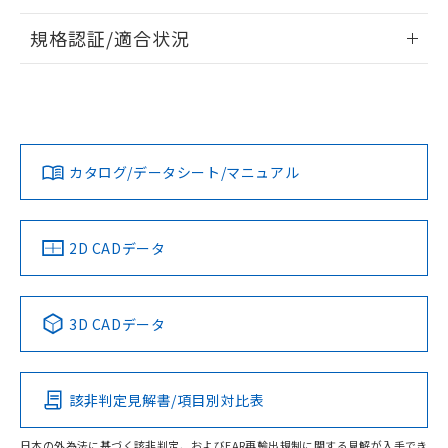
情報更新：2026/7/29
規格認証/適合状況
ログイン/会員登録
EU RoHS
注意事項・凡例
A30NW-3ML-TRA-P201-REについての規格認証/適合状況に
ついては、「カスタマーサポートセンタ お客様相談室」また
は貴社担当オムロン営業員または販売店にお問い合わせくだ
対応状況
対応予定月
※1
※2
さい。
ダウンロードデータをご利用いただく前に、以下を必ずお読
みください。
カタログ/データシート/マニュアル
対応済み
ソフトウェアの使用条件
お問い合わせ
中国 RoHS
注意事項・凡例
2D CADデータ
中国 RoHS表
※1 ※2
3D CADデータ
Pb
Hg
Cd
Cr(VI)
該非判定見解書/項目別対比表
O
O
O
O
日本の外為法に基づく該非判定、およびEAR再輸出規制に関する見解が入手でき