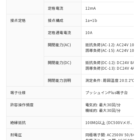
定格電流
12mA
接点定格
接点構成
1a+1b
※1 対応状況
定格通電電流
10A
対応済み：EU RoHS指令（10物質）の
非含有に対応した製品が提供可能な商品で
開閉能力(AC)
抵抗負荷(AC-12): AC24V 10A/A
す。
誘導負荷(AC-15): AC24V 10A/AC
対応予定：EU RoHS指令（10物質）の非含
ご利用条件
有に対応した製品に切り替える予定のある
開閉能力(DC)
抵抗負荷(DC-12): DC24V 8A/DC
商品です。
誘導負荷(DC-13): DC24V 4A/DC
対応予定なし：EU RoHS指令（10物質）の
以下の条件をお読みいただき、同意のうえ
開閉能力説明
測定条件: 周囲温度 20±2℃、
非含有に非対応の商品で、対応品を出す予
ご利用ください。
定はありません。
端子仕様
プッシュインPlus端子台
調査・確認中：EU RoHS指令（10物質）の
本サービスは、当社制御機器事業取扱
※1 中国RoHS○×表
非含有の対応状況を調査中または確認中の
商品の当社在庫状況および標準価格
許容操作頻度
電気的: 最大30回/分
商品です。
(税抜)を提供させていただくもので
機械的: 最大30回/分
「○」：最大均質材料含有率が中国RoHSの
非該当品：ライセンス料など無形物で、有
す。
基準値以下であることを示します。
害物質有無と関係のない商品です。
絶縁抵抗
100MΩ以上 (DC500Vメガ、
当社制御機器事業取扱商品の中には、
「×」：最大均質材料含有率が中国RoHSの
仕入先様の事情により、非含有部品として
本サービスの対象外となる商品もある
基準値を超えていることを示します。
いたものが、含有品と判明した場合などや
当社は、これら貴社製品のうち、外国
耐電圧
同極端子間: AC2500V 50/60
ことをご了承ください。
「－」：未確認です。当社販売部門へお問
むを得ず変更することがあります。