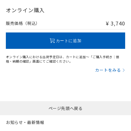
"対応済み"や非含有の記載がされた商品であっても、流通
在庫等で未対応品が混在する可能性があります。
オンライン購入
非含有品が必要な際は、弊社営業部門もしくは販売店へお
問い合わせください。
¥ 3,740
販売価格（税込）
この製品のRoHS/REACH対応状況ページへ
カートに追加
オンライン購入における出荷予定日は、カートに追加～「ご購入手続き：価
格・納期の確認」画面にてご確認ください。
カートをみる
ページ先頭へ戻る
お知らせ・最新情報