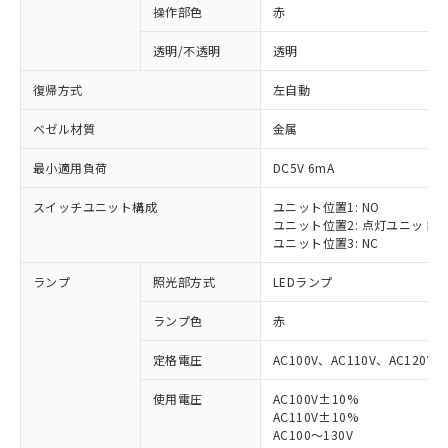
操作部色
赤
透明/不透明
透明
復帰方式
左自動
ベゼル材質
金属
最小適用負荷
DC5V 6mA
スイッチユニット構成
ユニット位置1: NO
ユニット位置2: 点灯ユニット
ユニット位置3: NC
ランプ
照光部方式
LEDランプ
ランプ色
赤
定格電圧
AC100V、AC110V、AC120V
使用電圧
AC100V±10%
AC110V±10%
AC100～130V