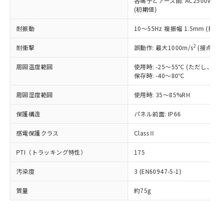
各端子とアース間: AC2500V 50/
為替および外国貿易法に定める商品
在庫状況および標準価格照会結果は、
い合わせください。
(初期値)
（以下｢規制貨物等」という）を輸出
記載している更新日時点での社内デー
*EU RoHS指令（10物質）：
または国外への提供する場合は、日本
記
タに基づき作成されるものであり、閲
説明
鉛(Pb) 1000ppm以下、 水銀(Hg) 1000ppm以下、 カド
耐振動
10～55Hz 複振幅 1.5mm (接
*中国RoHS10物質の基準値 (GB/T26572)：
国政府の輸出許可(または役務取引許
号
覧された時点での実際の在庫および標
ミウム(Cd) 100ppm以下、
Pb(鉛) :1000ppm、 Hg(水銀) : 1000ppm、 Cd(カドミウ
可)を取得するなどの必要な手続きを
六価クロム(Cr(Ⅵ)) 1000ppm以下、ポリ臭化ビフェニル
ム) : 100ppm、
準価格とは異なる場合があることをご
2
耐衝撃
誤動作: 最大1000m/s
(接点開
類(PBB) 1000ppm以下、ポリ臭化ジフェニルエーテル類
Cr(Ⅵ)(六価クロム) : 1000ppm、 PBBs(ポリ臭化ビフェ
とります。
了承ください。
(PBDE) 1000ppm以下、フタル酸ビス(2-エチルヘキシ
○
一定数以上の在庫あり
ニル類) : 1000ppm、 PBDEs(ポリ臭化ジフェニルエーテ
当社は規制貨物を破棄する場合は、完
ル) (DEHP)(別名：DOP) 1000ppm以下、フタル酸ブチ
正式な納期状況および標準価格はお客
ル類) : 1000ppm、
周囲温度範囲
使用時: -25～55℃ (ただし
ルベンジル（BBP） 1000ppm以下、フタル酸ジブチル
全に破砕するなど、違法に輸出されな
DBP(フタル酸ジブチル) : 1000ppm、 DIBP(フタル酸ジ
保存時: -40～80℃
様のお取引先、またはお客様担当のオ
（DBP） 1000ppm以下、フタル酸ジイソブチル
イソブチル) : 1000ppm、 BBP(フタル酸ブチルベンジ
△
一定数には満たないが在庫あり
いよう必要な手段を講じます。
ムロン制御機器販売店・当社販売員に
(DIBP) 1000ppm以下
ル) : 1000ppm、
当社は貴社製品を、核兵器、ミサイ
但し、RoHS指令で産業用監視および制御機器に対する
周囲湿度範囲
使用時: 35～85%RH
DEHP(フタル酸ビス(2-エチルヘキシル)) : 1000ppm
ご相談ください。
適用除外項目は除く。
ル、化学兵器、生物兵器またはその他
－
在庫なし(最新の在庫状況につ
オムロン制御機器販売店や当社販売拠
フタル酸エステル類の４物質については閾値を超える意
保護構造
パネル前面: IP66
武器並びにこれらの製造装置等に一切
いては、お客様のお取引先、ま
図的な使用がないことを確認しています。
点は「
販売ネットワーク
」をご確認
※2 環境保護使用期限
使用いたしません。
たはお客様担当のオムロン制御
ください。
感電保護クラス
Class II
当社は、貴社製品を第三者に販売する
機器販売店・当社販売員にご確
在庫状況および標準価格結果を当社の
※2 対応予定月
「ｅ」：有害物質（10物質）のすべてが基
場合は、上記1、2および3の内容を当
認ください)
事前の承諾なく第三者に漏洩または開
PTI（トラッキング特性）
175
準値以下であることを示します。
該第三者に通知します。また当社は、
示しないようお願いします。
部品在庫の切り替え状況などにより、予定
「10」：通常の使用状況下において有害物
販売先および販売に係わる関係者が違
マイパーツ機能（部品リスト作成サー
空
受注生産機種、また在庫状況の
汚染度
3 (EN60947-5-1)
月が前後することがあります。
質が外部に漏えいし、環境に深刻な影響を
法に輸出するおそれがある場合は、取
ビス）をご利用いただくには、I-Web
白
情報を公開していない機種
及ぼさない年数を意味します。
り引きをいたしません。
メンバーズにご登録されている必要が
質量
約75g
「－」：未確認です。当社販売部門へお問
あります。
い合わせください。
お客様が当ウェブサイト上で当社にご
※3 非含有証明書ダウンロード