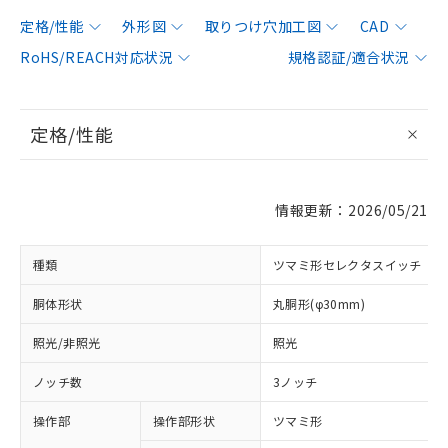
定格/性能
外形図
取りつけ穴加工図
CAD
RoHS/REACH対応状況
規格認証/適合状況
定格/性能
情報更新：2026/05/21
種類
ツマミ形セレクタスイッチ
胴体形状
丸胴形(φ30mm)
照光/非照光
照光
ノッチ数
3ノッチ
操作部
操作部形状
ツマミ形