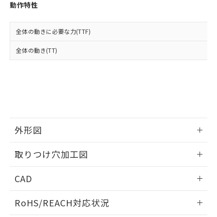
登録された部品リストについて、当社
動作特性
および当社の共同利用者が、当社の製
下記の非含有証明書をダウンロードするこ
品・サービスに関するお客様との取
とができます。
合意する
キャンセル
引・商談に必要な範囲で利用すること
全体の動きに必要な力(TTF)
をご了承ください。
EU RoHS指令（10物質）の非含有証明書
全体の動き(TT)
※当社の共同利用者とは、
"個人情報
51物質の非含有証明書（当社基準）
の共同利用に関して"
の「1.共同利
※本証明書は発行日時点で非含有を証明す
用者の範囲」に記載されている法人を
るもので、過去に遡って非含有を証明する
指します。
ものではありません。
また、RoHS指令のフタル酸エステル類４
物質の対応では、対応完了までの期間は出
荷製品に未対応品が混在することから備考
外形図
欄に対応日を記載しておりました。
既に当社にて対応品への在庫切替を完了
情報更新：2026/05/21
していることから、特段のことがない限
取りつけ穴加工図
り、2022年1月12日より割愛しておりま
す。
情報更新：2026/05/21
CAD
ログイン/会員登録いただくと、CADデータをダウンロー
RoHS/REACH対応状況
ドすることができます。