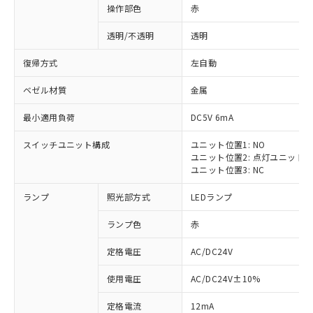
操作部色
赤
透明/不透明
透明
復帰方式
左自動
ベゼル材質
金属
最小適用負荷
DC5V 6mA
スイッチユニット構成
ユニット位置1: NO
ユニット位置2: 点灯ユニット
ユニット位置3: NC
ランプ
照光部方式
LEDランプ
ランプ色
赤
定格電圧
AC/DC24V
使用電圧
AC/DC24V±10%
定格電流
12mA