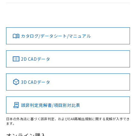
ログイン/会員登録
EU RoHS
注意事項・凡例
A30NW-3ML-TRA-P102-RCについての規格認証/適合状況に
ついては、「カスタマーサポートセンタ お客様相談室」また
は貴社担当オムロン営業員または販売店にお問い合わせくだ
対応状況
対応予定月
※1
※2
さい。
ダウンロードデータをご利用いただく前に、以下を必ずお読
みください。
カタログ/データシート/マニュアル
対応済み
ソフトウェアの使用条件
お問い合わせ
中国 RoHS
注意事項・凡例
2D CADデータ
中国 RoHS表
※1 ※2
3D CADデータ
Pb
Hg
Cd
Cr(VI)
該非判定見解書/項目別対比表
X
O
O
O
日本の外為法に基づく該非判定、およびEAR再輸出規制に関する見解が入手でき
ます。
"対応済み"や非含有の記載がされた商品であっても、流通
在庫等で未対応品が混在する可能性があります。
オンライン購入