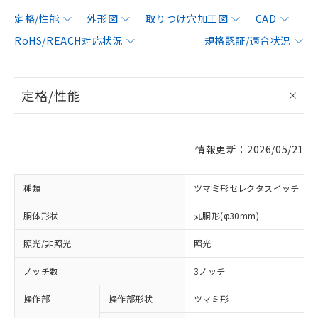
定格/性能
外形図
取りつけ穴加工図
CAD
RoHS/REACH対応状況
規格認証/適合状況
定格/性能
情報更新：2026/05/21
種類
ツマミ形セレクタスイッチ
胴体形状
丸胴形(φ30mm)
照光/非照光
照光
ノッチ数
3ノッチ
操作部
操作部形状
ツマミ形