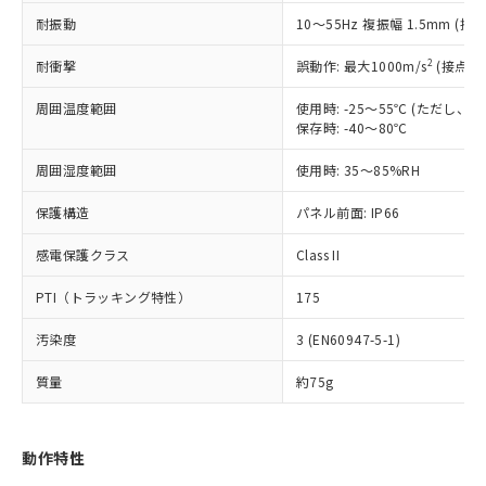
（以下｢規制貨物等」という）を輸出
記載している更新日時点での社内デー
耐振動
10～55Hz 複振幅 1.5mm (接
*EU RoHS指令（10物質）：
または国外への提供する場合は、日本
記
タに基づき作成されるものであり、閲
説明
鉛(Pb) 1000ppm以下、 水銀(Hg) 1000ppm以下、 カド
*中国RoHS10物質の基準値 (GB/T26572)：
国政府の輸出許可(または役務取引許
号
覧された時点での実際の在庫および標
ミウム(Cd) 100ppm以下、
Pb(鉛) :1000ppm、 Hg(水銀) : 1000ppm、 Cd(カドミウ
2
耐衝撃
誤動作: 最大1000m/s
(接点開
可)を取得するなどの必要な手続きを
六価クロム(Cr(Ⅵ)) 1000ppm以下、ポリ臭化ビフェニル
ム) : 100ppm、
準価格とは異なる場合があることをご
類(PBB) 1000ppm以下、ポリ臭化ジフェニルエーテル類
Cr(Ⅵ)(六価クロム) : 1000ppm、 PBBs(ポリ臭化ビフェ
とります。
了承ください。
(PBDE) 1000ppm以下、フタル酸ビス(2-エチルヘキシ
周囲温度範囲
使用時: -25～55℃ (ただし
○
一定数以上の在庫あり
ニル類) : 1000ppm、 PBDEs(ポリ臭化ジフェニルエーテ
当社は規制貨物を破棄する場合は、完
ル) (DEHP)(別名：DOP) 1000ppm以下、フタル酸ブチ
正式な納期状況および標準価格はお客
ル類) : 1000ppm、
保存時: -40～80℃
ルベンジル（BBP） 1000ppm以下、フタル酸ジブチル
全に破砕するなど、違法に輸出されな
DBP(フタル酸ジブチル) : 1000ppm、 DIBP(フタル酸ジ
様のお取引先、またはお客様担当のオ
（DBP） 1000ppm以下、フタル酸ジイソブチル
イソブチル) : 1000ppm、 BBP(フタル酸ブチルベンジ
△
一定数には満たないが在庫あり
いよう必要な手段を講じます。
周囲湿度範囲
使用時: 35～85%RH
ムロン制御機器販売店・当社販売員に
(DIBP) 1000ppm以下
ル) : 1000ppm、
当社は貴社製品を、核兵器、ミサイ
但し、RoHS指令で産業用監視および制御機器に対する
DEHP(フタル酸ビス(2-エチルヘキシル)) : 1000ppm
ご相談ください。
適用除外項目は除く。
ル、化学兵器、生物兵器またはその他
保護構造
パネル前面: IP66
－
在庫なし(最新の在庫状況につ
オムロン制御機器販売店や当社販売拠
フタル酸エステル類の４物質については閾値を超える意
武器並びにこれらの製造装置等に一切
いては、お客様のお取引先、ま
図的な使用がないことを確認しています。
点は「
販売ネットワーク
」をご確認
※2 環境保護使用期限
感電保護クラス
Class II
使用いたしません。
たはお客様担当のオムロン制御
ください。
当社は、貴社製品を第三者に販売する
機器販売店・当社販売員にご確
在庫状況および標準価格結果を当社の
PTI（トラッキング特性）
175
※2 対応予定月
「ｅ」：有害物質（10物質）のすべてが基
場合は、上記1、2および3の内容を当
認ください)
事前の承諾なく第三者に漏洩または開
準値以下であることを示します。
該第三者に通知します。また当社は、
示しないようお願いします。
汚染度
3 (EN60947-5-1)
部品在庫の切り替え状況などにより、予定
「10」：通常の使用状況下において有害物
販売先および販売に係わる関係者が違
マイパーツ機能（部品リスト作成サー
空
受注生産機種、また在庫状況の
月が前後することがあります。
質が外部に漏えいし、環境に深刻な影響を
法に輸出するおそれがある場合は、取
ビス）をご利用いただくには、I-Web
白
情報を公開していない機種
質量
約75g
及ぼさない年数を意味します。
り引きをいたしません。
メンバーズにご登録されている必要が
「－」：未確認です。当社販売部門へお問
あります。
い合わせください。
お客様が当ウェブサイト上で当社にご
動作特性
※3 非含有証明書ダウンロード
登録された部品リストについて、当社