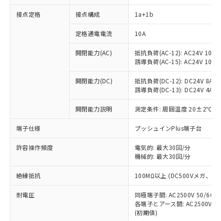
接点定格
接点構成
1a+1b
※1 対応状況
定格通電電流
10A
対応済み：EU RoHS指令（10物質）の
開閉能力(AC)
抵抗負荷(AC-12): AC24V 10A/A
非含有に対応した製品が提供可能な商品で
誘導負荷(AC-15): AC24V 10A/AC
す。
対応予定：EU RoHS指令（10物質）の非含
開閉能力(DC)
抵抗負荷(DC-12): DC24V 8A/DC
ご利用条件
有に対応した製品に切り替える予定のある
誘導負荷(DC-13): DC24V 4A/DC
商品です。
対応予定なし：EU RoHS指令（10物質）の
開閉能力説明
測定条件: 周囲温度 20±2℃、
以下の条件をお読みいただき、同意のうえ
非含有に非対応の商品で、対応品を出す予
ご利用ください。
端子仕様
プッシュインPlus端子台
定はありません。
調査・確認中：EU RoHS指令（10物質）の
本サービスは、当社制御機器事業取扱
※1 中国RoHS○×表
許容操作頻度
電気的: 最大30回/分
非含有の対応状況を調査中または確認中の
商品の当社在庫状況および標準価格
機械的: 最大30回/分
商品です。
(税抜)を提供させていただくもので
「○」：最大均質材料含有率が中国RoHSの
非該当品：ライセンス料など無形物で、有
す。
絶縁抵抗
100MΩ以上 (DC500Vメガ、
基準値以下であることを示します。
害物質有無と関係のない商品です。
当社制御機器事業取扱商品の中には、
「×」：最大均質材料含有率が中国RoHSの
仕入先様の事情により、非含有部品として
耐電圧
同極端子間: AC2500V 50/60
本サービスの対象外となる商品もある
基準値を超えていることを示します。
いたものが、含有品と判明した場合などや
当社は、これら貴社製品のうち、外国
各端子とアース間: AC2500V 50/
ことをご了承ください。
「－」：未確認です。当社販売部門へお問
むを得ず変更することがあります。
(初期値)
為替および外国貿易法に定める商品
在庫状況および標準価格照会結果は、
い合わせください。