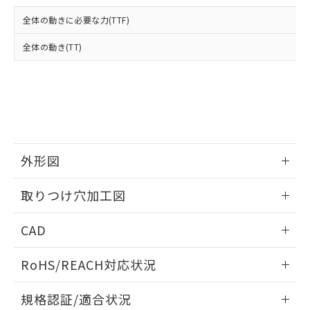
および当社の共同利用者が、当社の製
下記の非含有証明書をダウンロードするこ
品・サービスに関するお客様との取
全体の動きに必要な力(TTF)
とができます。
合意する
キャンセル
引・商談に必要な範囲で利用すること
をご了承ください。
全体の動き(TT)
EU RoHS指令（10物質）の非含有証明書
※当社の共同利用者とは、
"個人情報
51物質の非含有証明書（当社基準）
の共同利用に関して"
の「1.共同利
※本証明書は発行日時点で非含有を証明す
用者の範囲」に記載されている法人を
るもので、過去に遡って非含有を証明する
指します。
ものではありません。
また、RoHS指令のフタル酸エステル類４
物質の対応では、対応完了までの期間は出
荷製品に未対応品が混在することから備考
外形図
欄に対応日を記載しておりました。
情報更新：2026/05/21
既に当社にて対応品への在庫切替を完了
取りつけ穴加工図
していることから、特段のことがない限
り、2022年1月12日より割愛しておりま
情報更新：2026/05/21
CAD
す。
ログイン/会員登録いただくと、CADデータをダウンロー
RoHS/REACH対応状況
ドすることができます。
情報更新：2026/7/29
規格認証/適合状況