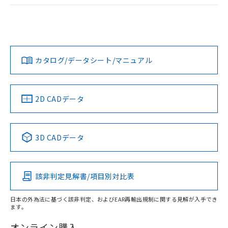
ログイン/会員登録
EU RoHS
注意事項・凡例
A30NW-3ML-TRA-P102-RBについての規格認証/適合状況に
ついては、「カスタマーサポートセンタ お客様相談室」また
は貴社担当オムロン営業員または販売店にお問い合わせくだ
対応状況
対応予定月
※1
※2
さい。
ダウンロードデータをご利用いただく前に、以下を必ずお読
みください。
カタログ/データシート/マニュアル
対応済み
ソフトウェアの使用条件
お問い合わせ
中国 RoHS
注意事項・凡例
2D CADデータ
中国 RoHS表
※1 ※2
3D CADデータ
Pb
Hg
Cd
Cr(VI)
該非判定見解書/項目別対比表
X
O
O
O
日本の外為法に基づく該非判定、およびEAR再輸出規制に関する見解が入手でき
ます。
"対応済み"や非含有の記載がされた商品であっても、流通
在庫等で未対応品が混在する可能性があります。
オンライン購入