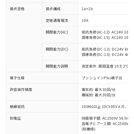
接点定格
接点構成
1a+1b
※1 対応状況
定格通電電流
10A
対応済み：EU RoHS指令（10物質）の
開閉能力(AC)
抵抗負荷(AC-12): AC24V 10A/A
非含有に対応した製品が提供可能な商品で
誘導負荷(AC-15): AC24V 10A/AC
す。
対応予定：EU RoHS指令（10物質）の非含
開閉能力(DC)
抵抗負荷(DC-12): DC24V 8A/DC
ご利用条件
有に対応した製品に切り替える予定のある
誘導負荷(DC-13): DC24V 4A/DC
商品です。
対応予定なし：EU RoHS指令（10物質）の
開閉能力説明
測定条件: 周囲温度 20±2℃、
以下の条件をお読みいただき、同意のうえ
非含有に非対応の商品で、対応品を出す予
ご利用ください。
端子仕様
プッシュインPlus端子台
定はありません。
調査・確認中：EU RoHS指令（10物質）の
本サービスは、当社制御機器事業取扱
※1 中国RoHS○×表
許容操作頻度
電気的: 最大30回/分
非含有の対応状況を調査中または確認中の
商品の当社在庫状況および標準価格
機械的: 最大30回/分
商品です。
(税抜)を提供させていただくもので
「○」：最大均質材料含有率が中国RoHSの
非該当品：ライセンス料など無形物で、有
す。
絶縁抵抗
100MΩ以上 (DC500Vメガ、
基準値以下であることを示します。
害物質有無と関係のない商品です。
当社制御機器事業取扱商品の中には、
「×」：最大均質材料含有率が中国RoHSの
仕入先様の事情により、非含有部品として
耐電圧
同極端子間: AC2500V 50/60
本サービスの対象外となる商品もある
基準値を超えていることを示します。
いたものが、含有品と判明した場合などや
当社は、これら貴社製品のうち、外国
各端子とアース間: AC2500V 50/
ことをご了承ください。
「－」：未確認です。当社販売部門へお問
むを得ず変更することがあります。
(初期値)
為替および外国貿易法に定める商品
在庫状況および標準価格照会結果は、
い合わせください。