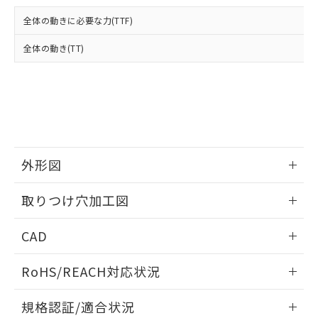
および当社の共同利用者が、当社の製
下記の非含有証明書をダウンロードするこ
品・サービスに関するお客様との取
全体の動きに必要な力(TTF)
とができます。
合意する
キャンセル
引・商談に必要な範囲で利用すること
をご了承ください。
全体の動き(TT)
EU RoHS指令（10物質）の非含有証明書
※当社の共同利用者とは、
"個人情報
51物質の非含有証明書（当社基準）
の共同利用に関して"
の「1.共同利
※本証明書は発行日時点で非含有を証明す
用者の範囲」に記載されている法人を
るもので、過去に遡って非含有を証明する
指します。
ものではありません。
また、RoHS指令のフタル酸エステル類４
物質の対応では、対応完了までの期間は出
荷製品に未対応品が混在することから備考
外形図
欄に対応日を記載しておりました。
情報更新：2026/05/21
既に当社にて対応品への在庫切替を完了
取りつけ穴加工図
していることから、特段のことがない限
り、2022年1月12日より割愛しておりま
情報更新：2026/05/21
CAD
す。
ログイン/会員登録いただくと、CADデータをダウンロー
RoHS/REACH対応状況
ドすることができます。
情報更新：2026/7/29
規格認証/適合状況