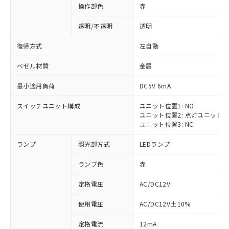
操作部色
赤
透明/不透明
透明
復帰方式
左自動
ベゼル材質
金属
最小適用負荷
DC5V 6mA
スイッチユニット構成
ユニット位置1: NO
ユニット位置2: 点灯ユニット
ユニット位置3: NC
ランプ
照光部方式
LEDランプ
ランプ色
赤
定格電圧
AC/DC12V
使用電圧
AC/DC12V±10%
定格電流
12mA