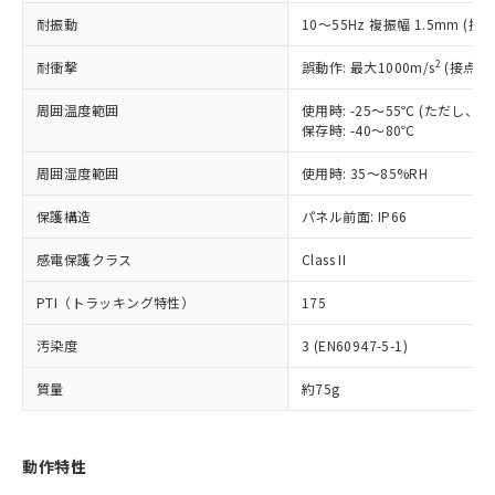
（以下｢規制貨物等」という）を輸出
記載している更新日時点での社内デー
耐振動
10～55Hz 複振幅 1.5mm (接
*EU RoHS指令（10物質）：
または国外への提供する場合は、日本
記
タに基づき作成されるものであり、閲
説明
鉛(Pb) 1000ppm以下、 水銀(Hg) 1000ppm以下、 カド
*中国RoHS10物質の基準値 (GB/T26572)：
国政府の輸出許可(または役務取引許
号
覧された時点での実際の在庫および標
ミウム(Cd) 100ppm以下、
Pb(鉛) :1000ppm、 Hg(水銀) : 1000ppm、 Cd(カドミウ
2
耐衝撃
誤動作: 最大1000m/s
(接点開
可)を取得するなどの必要な手続きを
六価クロム(Cr(Ⅵ)) 1000ppm以下、ポリ臭化ビフェニル
ム) : 100ppm、
準価格とは異なる場合があることをご
類(PBB) 1000ppm以下、ポリ臭化ジフェニルエーテル類
Cr(Ⅵ)(六価クロム) : 1000ppm、 PBBs(ポリ臭化ビフェ
とります。
了承ください。
(PBDE) 1000ppm以下、フタル酸ビス(2-エチルヘキシ
周囲温度範囲
使用時: -25～55℃ (ただし
○
一定数以上の在庫あり
ニル類) : 1000ppm、 PBDEs(ポリ臭化ジフェニルエーテ
当社は規制貨物を破棄する場合は、完
ル) (DEHP)(別名：DOP) 1000ppm以下、フタル酸ブチ
正式な納期状況および標準価格はお客
ル類) : 1000ppm、
保存時: -40～80℃
ルベンジル（BBP） 1000ppm以下、フタル酸ジブチル
全に破砕するなど、違法に輸出されな
DBP(フタル酸ジブチル) : 1000ppm、 DIBP(フタル酸ジ
様のお取引先、またはお客様担当のオ
（DBP） 1000ppm以下、フタル酸ジイソブチル
イソブチル) : 1000ppm、 BBP(フタル酸ブチルベンジ
△
一定数には満たないが在庫あり
いよう必要な手段を講じます。
周囲湿度範囲
使用時: 35～85%RH
ムロン制御機器販売店・当社販売員に
(DIBP) 1000ppm以下
ル) : 1000ppm、
当社は貴社製品を、核兵器、ミサイ
但し、RoHS指令で産業用監視および制御機器に対する
DEHP(フタル酸ビス(2-エチルヘキシル)) : 1000ppm
ご相談ください。
適用除外項目は除く。
ル、化学兵器、生物兵器またはその他
保護構造
パネル前面: IP66
－
在庫なし(最新の在庫状況につ
オムロン制御機器販売店や当社販売拠
フタル酸エステル類の４物質については閾値を超える意
武器並びにこれらの製造装置等に一切
いては、お客様のお取引先、ま
図的な使用がないことを確認しています。
点は「
販売ネットワーク
」をご確認
※2 環境保護使用期限
感電保護クラス
Class II
使用いたしません。
たはお客様担当のオムロン制御
ください。
当社は、貴社製品を第三者に販売する
機器販売店・当社販売員にご確
在庫状況および標準価格結果を当社の
PTI（トラッキング特性）
175
※2 対応予定月
「ｅ」：有害物質（10物質）のすべてが基
場合は、上記1、2および3の内容を当
認ください)
事前の承諾なく第三者に漏洩または開
準値以下であることを示します。
該第三者に通知します。また当社は、
示しないようお願いします。
汚染度
3 (EN60947-5-1)
部品在庫の切り替え状況などにより、予定
「10」：通常の使用状況下において有害物
販売先および販売に係わる関係者が違
マイパーツ機能（部品リスト作成サー
空
受注生産機種、また在庫状況の
月が前後することがあります。
質が外部に漏えいし、環境に深刻な影響を
法に輸出するおそれがある場合は、取
ビス）をご利用いただくには、I-Web
白
情報を公開していない機種
質量
約75g
及ぼさない年数を意味します。
り引きをいたしません。
メンバーズにご登録されている必要が
「－」：未確認です。当社販売部門へお問
あります。
い合わせください。
お客様が当ウェブサイト上で当社にご
動作特性
※3 非含有証明書ダウンロード
登録された部品リストについて、当社