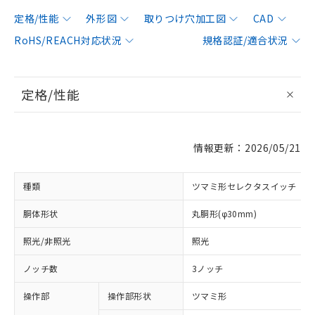
定格/性能
外形図
取りつけ穴加工図
CAD
RoHS/REACH対応状況
規格認証/適合状況
定格/性能
情報更新：2026/05/21
種類
ツマミ形セレクタスイッチ
胴体形状
丸胴形(φ30mm)
照光/非照光
照光
ノッチ数
3ノッチ
操作部
操作部形状
ツマミ形