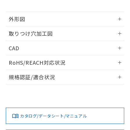
※当社の共同利用者とは、
"個人情報
51物質の非含有証明書（当社基準）
の共同利用に関して"
の「1.共同利
※本証明書は発行日時点で非含有を証明す
用者の範囲」に記載されている法人を
るもので、過去に遡って非含有を証明する
外形図
指します。
ものではありません。
情報更新：2026/05/21
また、RoHS指令のフタル酸エステル類４
取りつけ穴加工図
物質の対応では、対応完了までの期間は出
荷製品に未対応品が混在することから備考
情報更新：2026/05/21
CAD
欄に対応日を記載しておりました。
既に当社にて対応品への在庫切替を完了
ログイン/会員登録いただくと、CADデータをダウンロー
していることから、特段のことがない限
RoHS/REACH対応状況
ドすることができます。
り、2022年1月12日より割愛しておりま
す。
情報更新：2026/7/29
規格認証/適合状況
ログイン/会員登録
EU RoHS
注意事項・凡例
A30NW-3ML-TOA-P101-ODについての規格認証/適合状況に
ついては、「カスタマーサポートセンタ お客様相談室」また
は貴社担当オムロン営業員または販売店にお問い合わせくだ
対応状況
対応予定月
※1
※2
さい。
ダウンロードデータをご利用いただく前に、以下を必ずお読
みください。
カタログ/データシート/マニュアル
対応済み
ソフトウェアの使用条件
お問い合わせ