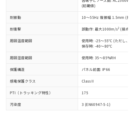
類(PBB) 1000ppm以下、ポリ臭化ジフェニルエーテル類
各端子とアース間: AC2500V 50/
Cr(Ⅵ)(六価クロム) : 1000ppm、 PBBs(ポリ臭化ビフェ
とります。
了承ください。
(PBDE) 1000ppm以下、フタル酸ビス(2-エチルヘキシ
○
一定数以上の在庫あり
ニル類) : 1000ppm、 PBDEs(ポリ臭化ジフェニルエーテ
(初期値)
当社は規制貨物を破棄する場合は、完
ル) (DEHP)(別名：DOP) 1000ppm以下、フタル酸ブチ
正式な納期状況および標準価格はお客
ル類) : 1000ppm、
ルベンジル（BBP） 1000ppm以下、フタル酸ジブチル
全に破砕するなど、違法に輸出されな
DBP(フタル酸ジブチル) : 1000ppm、 DIBP(フタル酸ジ
様のお取引先、またはお客様担当のオ
耐振動
10～55Hz 複振幅 1.5mm (接
（DBP） 1000ppm以下、フタル酸ジイソブチル
イソブチル) : 1000ppm、 BBP(フタル酸ブチルベンジ
△
一定数には満たないが在庫あり
いよう必要な手段を講じます。
ムロン制御機器販売店・当社販売員に
(DIBP) 1000ppm以下
ル) : 1000ppm、
当社は貴社製品を、核兵器、ミサイ
但し、RoHS指令で産業用監視および制御機器に対する
DEHP(フタル酸ビス(2-エチルヘキシル)) : 1000ppm
ご相談ください。
2
耐衝撃
誤動作: 最大1000m/s
(接点開
適用除外項目は除く。
ル、化学兵器、生物兵器またはその他
－
在庫なし(最新の在庫状況につ
オムロン制御機器販売店や当社販売拠
フタル酸エステル類の４物質については閾値を超える意
武器並びにこれらの製造装置等に一切
いては、お客様のお取引先、ま
周囲温度範囲
図的な使用がないことを確認しています。
使用時: -25～55℃ (ただし
点は「
販売ネットワーク
」をご確認
※2 環境保護使用期限
使用いたしません。
保存時: -40～80℃
たはお客様担当のオムロン制御
ください。
当社は、貴社製品を第三者に販売する
機器販売店・当社販売員にご確
在庫状況および標準価格結果を当社の
※2 対応予定月
「ｅ」：有害物質（10物質）のすべてが基
周囲湿度範囲
使用時: 35～85%RH
場合は、上記1、2および3の内容を当
認ください)
事前の承諾なく第三者に漏洩または開
準値以下であることを示します。
該第三者に通知します。また当社は、
示しないようお願いします。
保護構造
パネル前面: IP66
部品在庫の切り替え状況などにより、予定
「10」：通常の使用状況下において有害物
販売先および販売に係わる関係者が違
マイパーツ機能（部品リスト作成サー
空
受注生産機種、また在庫状況の
月が前後することがあります。
質が外部に漏えいし、環境に深刻な影響を
法に輸出するおそれがある場合は、取
ビス）をご利用いただくには、I-Web
白
情報を公開していない機種
感電保護クラス
Class II
及ぼさない年数を意味します。
り引きをいたしません。
メンバーズにご登録されている必要が
「－」：未確認です。当社販売部門へお問
あります。
PTI（トラッキング特性）
175
い合わせください。
お客様が当ウェブサイト上で当社にご
※3 非含有証明書ダウンロード
登録された部品リストについて、当社
汚染度
3 (EN60947-5-1)
および当社の共同利用者が、当社の製
下記の非含有証明書をダウンロードするこ
品・サービスに関するお客様との取
とができます。
合意する
キャンセル
引・商談に必要な範囲で利用すること
をご了承ください。
EU RoHS指令（10物質）の非含有証明書