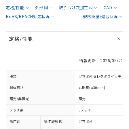
定格/性能
外形図
取りつけ穴加工図
CAD
RoHS/REACH対応状況
規格認証/適合状況
定格/性能
情報更新：2026/05/21
種類
ツマミ形セレクタスイッチ
胴体形状
丸胴形(φ30mm)
照光/非照光
照光
ノッチ数
3ノッチ
操作部
操作部形状
ツマミ形