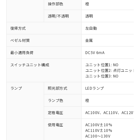
操作部色
橙
透明/不透明
透明
復帰方式
左自動
ベゼル材質
金属
最小適用負荷
DC5V 6mA
スイッチユニット構成
ユニット位置1: NO
ユニット位置2: 点灯ユニット
ユニット位置3: NO
ランプ
照光部方式
LEDランプ
ランプ色
橙
定格電圧
AC100V、AC110V、AC120V
使用電圧
AC100V±10%
※1 対応状況
AC110V±10%
AC100～130V