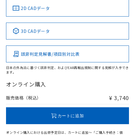
中国 RoHS
注意事項・凡例
2D CADデータ
中国 RoHS表
※1 ※2
3D CADデータ
Pb
Hg
Cd
Cr(VI)
該非判定見解書/項目別対比表
O
O
O
O
日本の外為法に基づく該非判定、およびEAR再輸出規制に関する見解が入手でき
ます。
"対応済み"や非含有の記載がされた商品であっても、流通
在庫等で未対応品が混在する可能性があります。
オンライン購入
非含有品が必要な際は、弊社営業部門もしくは販売店へお
問い合わせください。
¥ 3,740
販売価格（税込）
この製品のRoHS/REACH対応状況ページへ
カートに追加
オンライン購入における出荷予定日は、カートに追加～「ご購入手続き：価