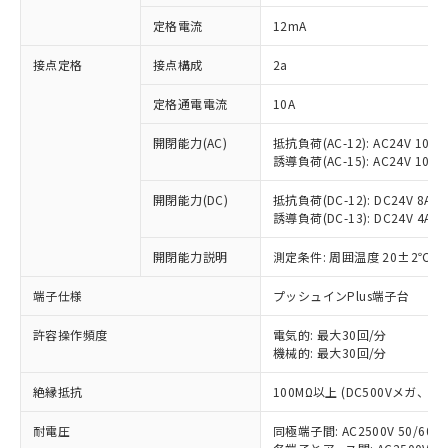
対応済み：EU RoHS指令（10物質）の
定格電流
12mA
非含有に対応した製品が提供可能な商品で
す。
接点定格
接点構成
2a
対応予定：EU RoHS指令（10物質）の非含
ご利用条件
有に対応した製品に切り替える予定のある
定格通電電流
10A
商品です。
対応予定なし：EU RoHS指令（10物質）の
開閉能力(AC)
抵抗負荷(AC-12): AC24V 10A/A
以下の条件をお読みいただき、同意のうえ
非含有に非対応の商品で、対応品を出す予
誘導負荷(AC-15): AC24V 10A/AC
ご利用ください。
定はありません。
調査・確認中：EU RoHS指令（10物質）の
開閉能力(DC)
抵抗負荷(DC-12): DC24V 8A/DC
本サービスは、当社制御機器事業取扱
※1 中国RoHS○×表
誘導負荷(DC-13): DC24V 4A/DC
非含有の対応状況を調査中または確認中の
商品の当社在庫状況および標準価格
商品です。
(税抜)を提供させていただくもので
開閉能力説明
測定条件: 周囲温度 20±2℃、
「○」：最大均質材料含有率が中国RoHSの
非該当品：ライセンス料など無形物で、有
す。
基準値以下であることを示します。
害物質有無と関係のない商品です。
当社制御機器事業取扱商品の中には、
端子仕様
プッシュインPlus端子台
「×」：最大均質材料含有率が中国RoHSの
仕入先様の事情により、非含有部品として
本サービスの対象外となる商品もある
基準値を超えていることを示します。
いたものが、含有品と判明した場合などや
当社は、これら貴社製品のうち、外国
ことをご了承ください。
許容操作頻度
電気的: 最大30回/分
「－」：未確認です。当社販売部門へお問
むを得ず変更することがあります。
為替および外国貿易法に定める商品
機械的: 最大30回/分
在庫状況および標準価格照会結果は、
い合わせください。
（以下｢規制貨物等」という）を輸出
記載している更新日時点での社内デー
*EU RoHS指令（10物質）：
または国外への提供する場合は、日本
絶縁抵抗
100MΩ以上 (DC500Vメガ、
記
タに基づき作成されるものであり、閲
説明
鉛(Pb) 1000ppm以下、 水銀(Hg) 1000ppm以下、 カド
*中国RoHS10物質の基準値 (GB/T26572)：
国政府の輸出許可(または役務取引許
号
覧された時点での実際の在庫および標
ミウム(Cd) 100ppm以下、
Pb(鉛) :1000ppm、 Hg(水銀) : 1000ppm、 Cd(カドミウ
耐電圧
同極端子間: AC2500V 50/60
可)を取得するなどの必要な手続きを
六価クロム(Cr(Ⅵ)) 1000ppm以下、ポリ臭化ビフェニル
ム) : 100ppm、
準価格とは異なる場合があることをご