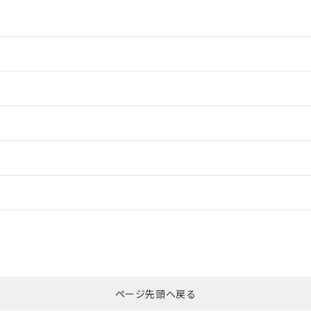
情報更新：2
情報更新：2
ードすることができます。
情報更新：
ログイン/会員登録
適合状況については、「カスタマーサポートセンタ お客様相談室」または貴社
みください。
非含有証明書
※3
ページ先頭へ戻る
ダウンロードはこちら