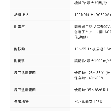
※3 非含有証明
「－」：未確認で
機械的: 最大30回/分
白
が、当社の製
さい。
下記の非含有証明
絶縁抵抗
100MΩ以上 (DC5
※当社の共同
いる法人を指
EU RoHS指令（
51物質の非含有証
耐電圧
同極端子間: AC2500V
※本証明書は発行
各端子とアース間: AC250
また、RoHS指
(初期値)
混在することから
既に当社にて対応
耐振動
10～55Hz 複振幅 1.
り割愛しておりま
耐衝撃
誤動作: 最大1000m/s
周囲温度範囲
使用時: -25～55℃
保存時: -40～80℃
周囲湿度範囲
使用時: 35～85%RH
保護構造
パネル前面: IP66