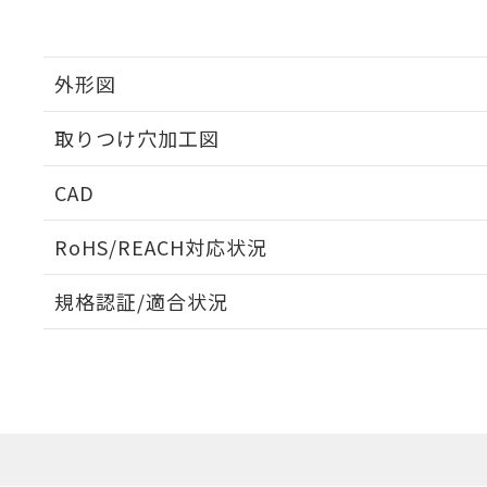
外形図
取りつけ穴加工図
CAD
ログイン/会員登録いただくと、CADデータをダウンロ
RoHS/REACH対応状況
規格認証/適合状況
EU RoHS
注意事項・凡例
A30NW-3ML-TOA-G201-ODについての規格認証/
営業員または販売店にお問い合わせください。
ダウンロードデータをご利用いただく前に、以下を必ずお読
対応状況
対応予定月
※1
※2
ソフトウェアの使用条件
対応済み