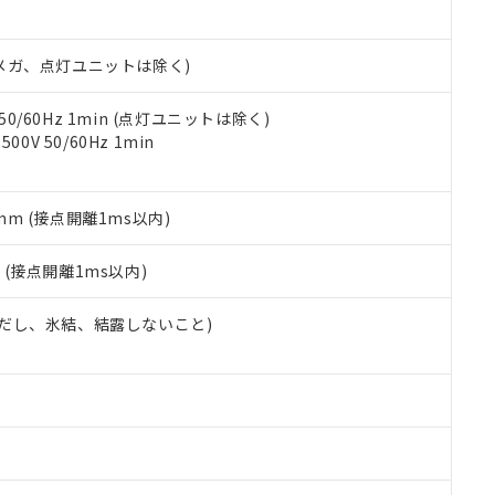
書ダウンロード
す。当社販売部門へお問い合わせください。
品・サービスに関するお客様との取引・商談に必要な範囲で利用す
合意する
キャンセル
書をダウンロードすることができます。
00Vメガ、点灯ユニットは除く)
利用者とは、
"個人情報の共同利用に関して"
の「1.共同利用者の
します。
10物質）の非含有証明書
明書（当社基準）
 50/60Hz 1min (点灯ユニットは除く)
日時点で非含有を証明するもので、過去に遡って非含有を証明するも
0V 50/60Hz 1min
令のフタル酸エステル類４物質の対応では、対応完了までの期間は出
備考欄に対応日を記載しておりました。
品への在庫切替を完了していることから、特段のことがない限り、20
5mm (接点開離1ms以内)
す。
2
(接点開離1ms以内)
 (ただし、氷結、結露しないこと)