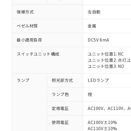
復帰方式
左自動
ベゼル材質
金属
最小適用負荷
DC5V 6mA
スイッチユニット構成
ユニット位置1: NC
ユニット位置2: 点灯
ユニット位置3: NO
ランプ
照光部方式
LEDランプ
ランプ色
橙
定格電圧
AC100V、AC110V、A
※1 対応状況
使用電圧
AC100V±10%
AC110V±10%