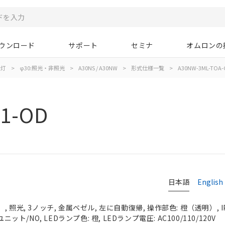
ウンロード
サポート
セミナ
オムロンの
示灯
>
φ30:照光・非照光
>
A30NS / A30NW
>
形式仕様一覧
>
A30NW-3ML-TOA-
1-OD
日本語
English
 照光, 3ノッチ, 金属ベゼル, 左に自動復帰, 操作部色: 橙（透明）, IP
ニット/NO, LEDランプ色: 橙, LEDランプ電圧: AC100/110/120V