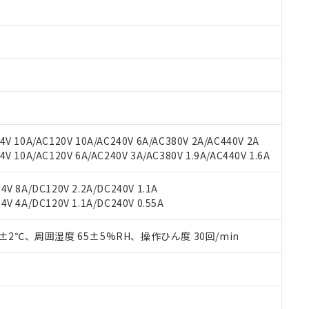
 RoHS指令（10物質）の非含有に対応した製品が提供可能な商品です
oHS指令（10物質）の非含有に対応した製品に切り替える予定のある
 RoHS指令（10物質）の非含有に非対応の商品で、対応品を出す予
 RoHS指令（10物質）の非含有の対応状況を調査中または確認中の
ンス料など無形物で、有害物質有無と関係のない商品です。
○×表
より、非含有部品としていたものが、含有品と判明した場合などやむ
みいただき、同意のうえご利用ください。
材料含有率が中国RoHSの基準値以下であることを示します。
材料含有率が中国RoHSの基準値を超えていることを示します。
、当社制御機器事業取扱商品の当社在庫状況および標準価格(税抜)
ら貴社製品のうち、外国為替および外国貿易法に定める商品（以下｢
質）：
す。当社販売部門へお問い合わせください。
 水銀(Hg) 1000ppm以下、 カドミウム(Cd) 100ppm以下、
たは国外への提供する場合は、日本国政府の輸出許可(または役務取
V 10A/AC120V 10A/AC240V 6A/AC380V 2A/AC440V 2A
000ppm以下、ポリ臭化ビフェニル類(PBB) 1000ppm以下、ポリ臭化ジフェニルエーテル類(P
事業取扱商品の中には、本サービスの対象外となる商品もあること
手続きをとります。
キシル) (DEHP)(別名：DOP) 1000ppm以下、フタル酸ブチルベンジル（BBP） 100
 10A/AC120V 6A/AC240V 3A/AC380V 1.9A/AC440V 1.6A
(GB/T26572)：
以下、フタル酸ジイソブチル (DIBP) 1000ppm以下
び標準価格照会結果は、記載している更新日時点での社内データに
物を破棄する場合は、完全に破砕するなど、違法に輸出されないよ
(水銀) : 1000ppm、 Cd(カドミウム) : 100ppm、
業用監視および制御機器に対する適用除外項目は除く。
覧された時点での実際の在庫および標準価格とは異なる場合がある
1000ppm、 PBBs(ポリ臭化ビフェニル類) : 1000ppm、 PBDEs(ポリ臭化ジフェニルエーテル類
物質については閾値を超える意図的な使用がないことを確認しています。
V 8A/DC120V 2.2A/DC240V 1.1A
上の在庫あり
 1000ppm、 DIBP(フタル酸ジイソブチル) : 1000ppm、 BBP(フタル酸ブチルベンジル) :
品を、核兵器、ミサイル、化学兵器、生物兵器またはその他武器並
チルヘキシル)) : 1000ppm
V 4A/DC120V 1.1A/DC240V 0.55A
況および標準価格はお客様のお取引先、またはお客様担当のオムロ
用いたしません。
ご相談ください。
は満たないが在庫あり
製品を第三者に販売する場合は、上記1、2および3の内容を当該第
機器販売店や当社販売拠点は「
販売ネットワーク
」をご確認くだ
0±2℃、周囲湿度 65±5%RH、操作ひん度 30回/min
販売先および販売に係わる関係者が違法に輸出するおそれがある場
用期限
び標準価格結果を当社の事前の承諾なく第三者に漏洩または開示し
え状況などにより、予定月が前後することがあります。
(最新の在庫状況については、お客様のお取引先、またはお客様担当
（10物質）のすべてが基準値以下であることを示します。
店・当社販売員にご確認ください)
能（部品リスト作成サービス）をご利用いただくには、I-Webメン
使用状況下において有害物質が外部に漏えいし、環境に深刻な影響を
あります。
機種、また在庫状況の情報を公開していない機種
ェブサイト上で当社にご登録された部品リストについて、当社およ