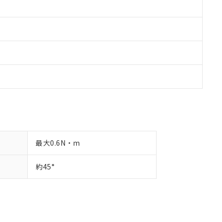
最大0.6N・m
約45°