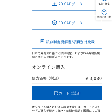
2D CADデータ
在庫・価格
無料テスト機
3D CADデータ
該非判定見解書/項目別対比表
日本の外為法に基づく該非判定、およびEAR再輸出規
制に関する見解が入手できます。
オンライン購入
¥ 3,080
販売価格（税込）
カートに追加
オンライン購入における出荷予定日は、カートに追加
～「ご購入手続き：価格・納期の確認」画面にてご確