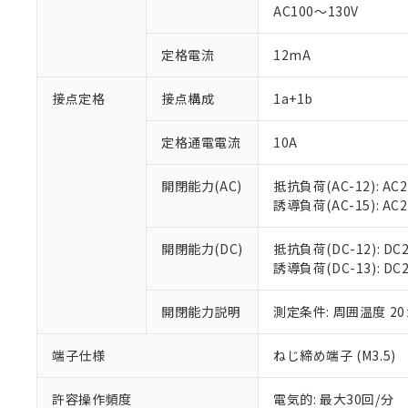
対応済み：EU
AC100～130V
対応予定：EU R
対応予定なし：EU
定格電流
12mA
調査・確認中：EU
ご利用条件
非該当品：ライセ
※1 中国RoHS
接点定格
接点構成
1a+1b
仕入先様の事情に
があります。
以下の条件をお読
「○」：最大均質
定格通電電流
10A
「×」：最大均質
本サービスは
当社は、これ
*EU RoHS指令（10物
「－」：未確認で
鉛(Pb) 1000ppm以下、
くものです。
う）を輸出ま
開閉能力(AC)
抵抗負荷(AC-12): AC24
記
説明
六価クロム(Cr(Ⅵ)) 1
当社制御機器
などの必要な
フタル酸ビス(2-エチルヘ
誘導負荷(AC-15): AC24V
号
*中国RoHS10物質の基準値 
ル（DBP） 1000ppm
在庫状況およ
当社は規制貨
Pb(鉛) :1000ppm、 Hg
但し、RoHS指令で産
のであり、閲
ます。
Cr(Ⅵ)(六価クロム) : 
フタル酸エステル類の４
開閉能力(DC)
抵抗負荷(DC-12): DC24
○
一定数以
DBP(フタル酸ジブチル) :
い。
当社は貴社製
DEHP(フタル酸ビス(2-エ
誘導負荷(DC-13): DC24
正式な納期状
置等に一切使
当社販売員に
※2 対応予定月
△
一定数に
当社は、貴社
オムロン制御
開閉能力説明
測定条件: 周囲温度 2
また当社は、
※2 環境保護使
在庫状況およ
部品在庫の切り替
たしません。
－
在庫なし
す。
「ｅ」：有害物質
端子仕様
ねじ締め端子 (M3.5)
機器販売
マイパーツ機
「10」：通常の
ている必要が
味します。
許容操作頻度
電気的: 最大30回/分
空
受注生産
お客様が当ウ