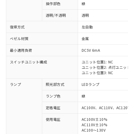
操作部色
緑
透明/不透明
透明
復帰方式
左自動
ベゼル材質
金属
最小適用負荷
DC5V 6mA
スイッチユニット構成
ユニット位置1: NC
ユニット位置2: 点灯ユニット
ユニット位置3: NC
ランプ
照光部方式
LEDランプ
ランプ色
緑
定格電圧
AC100V、AC110V、AC120V
使用電圧
AC100V±10%
※1 対応状況
AC110V±10%
AC100～130V