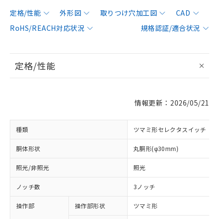
定格/性能
外形図
取りつけ穴加工図
CAD
RoHS/REACH対応状況
規格認証/適合状況
定格/性能
情報更新：2026/05/21
種類
ツマミ形セレクタスイッチ
胴体形状
丸胴形(φ30mm)
照光/非照光
照光
ノッチ数
3ノッチ
操作部
操作部形状
ツマミ形