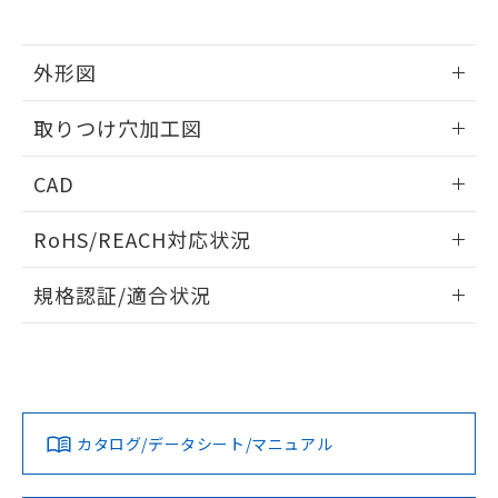
※当社の共同利用者とは、
"個人情報
51物質の非含有証明書（当社基準）
の共同利用に関して"
の「1.共同利
※本証明書は発行日時点で非含有を証明す
用者の範囲」に記載されている法人を
るもので、過去に遡って非含有を証明する
外形図
指します。
ものではありません。
情報更新：2026/05/21
また、RoHS指令のフタル酸エステル類４
取りつけ穴加工図
物質の対応では、対応完了までの期間は出
荷製品に未対応品が混在することから備考
情報更新：2026/05/21
CAD
欄に対応日を記載しておりました。
既に当社にて対応品への在庫切替を完了
ログイン/会員登録いただくと、CADデータをダウンロー
していることから、特段のことがない限
RoHS/REACH対応状況
ドすることができます。
り、2022年1月12日より割愛しておりま
す。
情報更新：2026/7/29
規格認証/適合状況
ログイン/会員登録
EU RoHS
注意事項・凡例
A30NW-3ML-TGA-P202-GDについての規格認証/適合状況に
ついては、「カスタマーサポートセンタ お客様相談室」また
は貴社担当オムロン営業員または販売店にお問い合わせくだ
対応状況
対応予定月
※1
※2
さい。
ダウンロードデータをご利用いただく前に、以下を必ずお読
みください。
カタログ/データシート/マニュアル
対応済み
ソフトウェアの使用条件
お問い合わせ