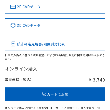
中国 RoHS
注意事項・凡例
2D CADデータ
中国 RoHS表
※1 ※2
3D CADデータ
Pb
Hg
Cd
Cr(VI)
該非判定見解書/項目別対比表
O
O
O
O
日本の外為法に基づく該非判定、およびEAR再輸出規制に関する見解が入手でき
ます。
"対応済み"や非含有の記載がされた商品であっても、流通
在庫等で未対応品が混在する可能性があります。
オンライン購入
非含有品が必要な際は、弊社営業部門もしくは販売店へお
問い合わせください。
¥ 3,740
販売価格（税込）
この製品のRoHS/REACH対応状況ページへ
カートに追加
オンライン購入における出荷予定日は、カートに追加～「ご購入手続き：価