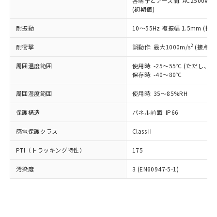
類(PBB) 1000ppm以下、ポリ臭化ジフェニルエーテル類
各端子とアース間: AC2500V 50/
Cr(Ⅵ)(六価クロム) : 1000ppm、 PBBs(ポリ臭化ビフェ
とります。
了承ください。
(PBDE) 1000ppm以下、フタル酸ビス(2-エチルヘキシ
○
一定数以上の在庫あり
ニル類) : 1000ppm、 PBDEs(ポリ臭化ジフェニルエーテ
(初期値)
当社は規制貨物を破棄する場合は、完
ル) (DEHP)(別名：DOP) 1000ppm以下、フタル酸ブチ
正式な納期状況および標準価格はお客
ル類) : 1000ppm、
ルベンジル（BBP） 1000ppm以下、フタル酸ジブチル
全に破砕するなど、違法に輸出されな
DBP(フタル酸ジブチル) : 1000ppm、 DIBP(フタル酸ジ
様のお取引先、またはお客様担当のオ
耐振動
10～55Hz 複振幅 1.5mm (接
（DBP） 1000ppm以下、フタル酸ジイソブチル
イソブチル) : 1000ppm、 BBP(フタル酸ブチルベンジ
△
一定数には満たないが在庫あり
いよう必要な手段を講じます。
ムロン制御機器販売店・当社販売員に
(DIBP) 1000ppm以下
ル) : 1000ppm、
当社は貴社製品を、核兵器、ミサイ
但し、RoHS指令で産業用監視および制御機器に対する
DEHP(フタル酸ビス(2-エチルヘキシル)) : 1000ppm
ご相談ください。
2
耐衝撃
誤動作: 最大1000m/s
(接点開
適用除外項目は除く。
ル、化学兵器、生物兵器またはその他
－
在庫なし(最新の在庫状況につ
オムロン制御機器販売店や当社販売拠
フタル酸エステル類の４物質については閾値を超える意
武器並びにこれらの製造装置等に一切
いては、お客様のお取引先、ま
周囲温度範囲
図的な使用がないことを確認しています。
使用時: -25～55℃ (ただし
点は「
販売ネットワーク
」をご確認
※2 環境保護使用期限
使用いたしません。
保存時: -40～80℃
たはお客様担当のオムロン制御
ください。
当社は、貴社製品を第三者に販売する
機器販売店・当社販売員にご確
在庫状況および標準価格結果を当社の
※2 対応予定月
「ｅ」：有害物質（10物質）のすべてが基
周囲湿度範囲
使用時: 35～85%RH
場合は、上記1、2および3の内容を当
認ください)
事前の承諾なく第三者に漏洩または開
準値以下であることを示します。
該第三者に通知します。また当社は、
示しないようお願いします。
保護構造
パネル前面: IP66
部品在庫の切り替え状況などにより、予定
「10」：通常の使用状況下において有害物
販売先および販売に係わる関係者が違
マイパーツ機能（部品リスト作成サー
空
受注生産機種、また在庫状況の
月が前後することがあります。
質が外部に漏えいし、環境に深刻な影響を
法に輸出するおそれがある場合は、取
ビス）をご利用いただくには、I-Web
白
情報を公開していない機種
感電保護クラス
Class II
及ぼさない年数を意味します。
り引きをいたしません。
メンバーズにご登録されている必要が
「－」：未確認です。当社販売部門へお問
あります。
PTI（トラッキング特性）
175
い合わせください。
お客様が当ウェブサイト上で当社にご
※3 非含有証明書ダウンロード
登録された部品リストについて、当社
汚染度
3 (EN60947-5-1)
および当社の共同利用者が、当社の製
下記の非含有証明書をダウンロードするこ
品・サービスに関するお客様との取
とができます。
合意する
キャンセル
引・商談に必要な範囲で利用すること
をご了承ください。
EU RoHS指令（10物質）の非含有証明書