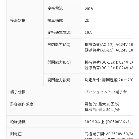
対応済み：EU RoHS指令（10物質）の
定格電流
5mA
非含有に対応した製品が提供可能な商品で
す。
接点定格
接点構成
2b
対応予定：EU RoHS指令（10物質）の非含
ご利用条件
有に対応した製品に切り替える予定のある
定格通電電流
10A
商品です。
対応予定なし：EU RoHS指令（10物質）の
開閉能力(AC)
抵抗負荷(AC-12): AC24V 10A/A
以下の条件をお読みいただき、同意のうえ
非含有に非対応の商品で、対応品を出す予
誘導負荷(AC-15): AC24V 10A/AC
ご利用ください。
定はありません。
調査・確認中：EU RoHS指令（10物質）の
開閉能力(DC)
抵抗負荷(DC-12): DC24V 8A/DC
本サービスは、当社制御機器事業取扱
※1 中国RoHS○×表
誘導負荷(DC-13): DC24V 4A/DC
非含有の対応状況を調査中または確認中の
商品の当社在庫状況および標準価格
商品です。
(税抜)を提供させていただくもので
開閉能力説明
測定条件: 周囲温度 20±2℃、
「○」：最大均質材料含有率が中国RoHSの
非該当品：ライセンス料など無形物で、有
す。
基準値以下であることを示します。
害物質有無と関係のない商品です。
当社制御機器事業取扱商品の中には、
端子仕様
プッシュインPlus端子台
「×」：最大均質材料含有率が中国RoHSの
仕入先様の事情により、非含有部品として
本サービスの対象外となる商品もある
基準値を超えていることを示します。
いたものが、含有品と判明した場合などや
当社は、これら貴社製品のうち、外国
ことをご了承ください。
許容操作頻度
電気的: 最大30回/分
「－」：未確認です。当社販売部門へお問
むを得ず変更することがあります。
為替および外国貿易法に定める商品
機械的: 最大30回/分
在庫状況および標準価格照会結果は、
い合わせください。
（以下｢規制貨物等」という）を輸出
記載している更新日時点での社内デー
*EU RoHS指令（10物質）：
または国外への提供する場合は、日本
絶縁抵抗
100MΩ以上 (DC500Vメガ、
記
タに基づき作成されるものであり、閲
説明
鉛(Pb) 1000ppm以下、 水銀(Hg) 1000ppm以下、 カド
*中国RoHS10物質の基準値 (GB/T26572)：
国政府の輸出許可(または役務取引許
号
覧された時点での実際の在庫および標
ミウム(Cd) 100ppm以下、
Pb(鉛) :1000ppm、 Hg(水銀) : 1000ppm、 Cd(カドミウ
耐電圧
同極端子間: AC2500V 50/60
可)を取得するなどの必要な手続きを
六価クロム(Cr(Ⅵ)) 1000ppm以下、ポリ臭化ビフェニル
ム) : 100ppm、
準価格とは異なる場合があることをご