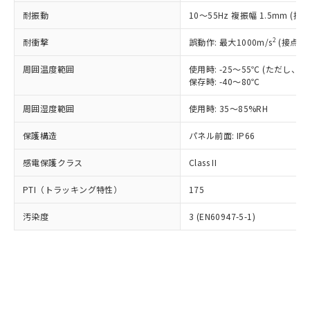
○
一定数以上の在庫あり
ニル類) : 1000ppm、 PBDEs(ポリ臭化ジフェニルエーテ
当社は規制貨物を破棄する場合は、完
ル) (DEHP)(別名：DOP) 1000ppm以下、フタル酸ブチ
正式な納期状況および標準価格はお客
ル類) : 1000ppm、
耐振動
10～55Hz 複振幅 1.5mm (接
ルベンジル（BBP） 1000ppm以下、フタル酸ジブチル
全に破砕するなど、違法に輸出されな
DBP(フタル酸ジブチル) : 1000ppm、 DIBP(フタル酸ジ
様のお取引先、またはお客様担当のオ
（DBP） 1000ppm以下、フタル酸ジイソブチル
イソブチル) : 1000ppm、 BBP(フタル酸ブチルベンジ
△
一定数には満たないが在庫あり
いよう必要な手段を講じます。
ムロン制御機器販売店・当社販売員に
(DIBP) 1000ppm以下
2
耐衝撃
ル) : 1000ppm、
誤動作: 最大1000m/s
(接点開
当社は貴社製品を、核兵器、ミサイ
但し、RoHS指令で産業用監視および制御機器に対する
DEHP(フタル酸ビス(2-エチルヘキシル)) : 1000ppm
ご相談ください。
適用除外項目は除く。
ル、化学兵器、生物兵器またはその他
－
在庫なし(最新の在庫状況につ
オムロン制御機器販売店や当社販売拠
周囲温度範囲
使用時: -25～55℃ (ただし
フタル酸エステル類の４物質については閾値を超える意
武器並びにこれらの製造装置等に一切
いては、お客様のお取引先、ま
図的な使用がないことを確認しています。
保存時: -40～80℃
点は「
販売ネットワーク
」をご確認
※2 環境保護使用期限
使用いたしません。
たはお客様担当のオムロン制御
ください。
当社は、貴社製品を第三者に販売する
周囲湿度範囲
使用時: 35～85%RH
機器販売店・当社販売員にご確
在庫状況および標準価格結果を当社の
※2 対応予定月
「ｅ」：有害物質（10物質）のすべてが基
場合は、上記1、2および3の内容を当
認ください)
事前の承諾なく第三者に漏洩または開
準値以下であることを示します。
保護構造
パネル前面: IP66
該第三者に通知します。また当社は、
示しないようお願いします。
部品在庫の切り替え状況などにより、予定
「10」：通常の使用状況下において有害物
販売先および販売に係わる関係者が違
マイパーツ機能（部品リスト作成サー
空
受注生産機種、また在庫状況の
感電保護クラス
Class II
月が前後することがあります。
質が外部に漏えいし、環境に深刻な影響を
法に輸出するおそれがある場合は、取
ビス）をご利用いただくには、I-Web
白
情報を公開していない機種
及ぼさない年数を意味します。
り引きをいたしません。
メンバーズにご登録されている必要が
PTI（トラッキング特性）
175
「－」：未確認です。当社販売部門へお問
あります。
い合わせください。
お客様が当ウェブサイト上で当社にご
汚染度
3 (EN60947-5-1)
※3 非含有証明書ダウンロード
登録された部品リストについて、当社
および当社の共同利用者が、当社の製
下記の非含有証明書をダウンロードするこ
品・サービスに関するお客様との取
とができます。
合意する
キャンセル
引・商談に必要な範囲で利用すること
をご了承ください。
EU RoHS指令（10物質）の非含有証明書
※当社の共同利用者とは、
"個人情報