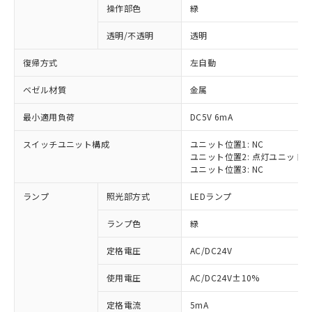
操作部色
緑
透明/不透明
透明
復帰方式
左自動
ベゼル材質
金属
最小適用負荷
DC5V 6mA
スイッチユニット構成
ユニット位置1: NC
ユニット位置2: 点灯ユニット
ユニット位置3: NC
ランプ
照光部方式
LEDランプ
ランプ色
緑
定格電圧
AC/DC24V
※1 対応状況
使用電圧
AC/DC24V±10%
定格電流
5mA
対応済み：EU RoHS指令（10物質）の