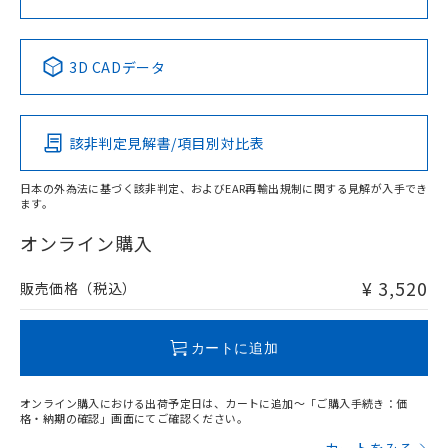
中国 RoHS表
※1 ※2
3D CADデータ
Pb
Hg
Cd
Cr(VI)
該非判定見解書/項目別対比表
X
O
O
O
日本の外為法に基づく該非判定、およびEAR再輸出規制に関する見解が入手でき
ます。
"対応済み"や非含有の記載がされた商品であっても、流通
在庫等で未対応品が混在する可能性があります。
オンライン購入
非含有品が必要な際は、弊社営業部門もしくは販売店へお
問い合わせください。
¥ 3,520
販売価格（税込）
この製品のRoHS/REACH対応状況ページへ
カートに追加
オンライン購入における出荷予定日は、カートに追加～「ご購入手続き：価
格・納期の確認」画面にてご確認ください。