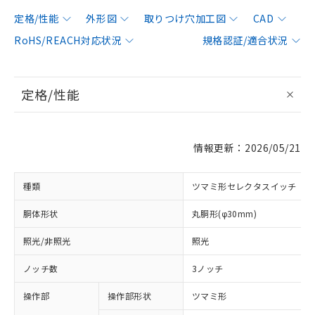
定格/性能
外形図
取りつけ穴加工図
CAD
RoHS/REACH対応状況
規格認証/適合状況
定格/性能
情報更新：2026/05/21
種類
ツマミ形セレクタスイッチ
胴体形状
丸胴形(φ30mm)
照光/非照光
照光
ノッチ数
3ノッチ
操作部
操作部形状
ツマミ形