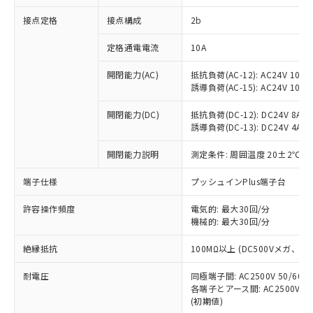
非含有に対応した製品が提供可能な商品で
接点定格
接点構成
2b
す。
対応予定：EU RoHS指令（10物質）の非含
ご利用条件
定格通電電流
10A
有に対応した製品に切り替える予定のある
商品です。
開閉能力(AC)
抵抗負荷(AC-12): AC24V 10A/A
対応予定なし：EU RoHS指令（10物質）の
誘導負荷(AC-15): AC24V 10A/AC
以下の条件をお読みいただき、同意のうえ
非含有に非対応の商品で、対応品を出す予
ご利用ください。
定はありません。
開閉能力(DC)
抵抗負荷(DC-12): DC24V 8A/DC
調査・確認中：EU RoHS指令（10物質）の
誘導負荷(DC-13): DC24V 4A/DC
本サービスは、当社制御機器事業取扱
※1 中国RoHS○×表
非含有の対応状況を調査中または確認中の
商品の当社在庫状況および標準価格
開閉能力説明
測定条件: 周囲温度 20±2℃、
商品です。
(税抜)を提供させていただくもので
「○」：最大均質材料含有率が中国RoHSの
非該当品：ライセンス料など無形物で、有
す。
端子仕様
プッシュインPlus端子台
基準値以下であることを示します。
害物質有無と関係のない商品です。
当社制御機器事業取扱商品の中には、
「×」：最大均質材料含有率が中国RoHSの
仕入先様の事情により、非含有部品として
本サービスの対象外となる商品もある
許容操作頻度
電気的: 最大30回/分
基準値を超えていることを示します。
いたものが、含有品と判明した場合などや
当社は、これら貴社製品のうち、外国
ことをご了承ください。
機械的: 最大30回/分
「－」：未確認です。当社販売部門へお問
むを得ず変更することがあります。
為替および外国貿易法に定める商品
在庫状況および標準価格照会結果は、
い合わせください。
（以下｢規制貨物等」という）を輸出
絶縁抵抗
100MΩ以上 (DC500Vメガ、
記載している更新日時点での社内デー
*EU RoHS指令（10物質）：
または国外への提供する場合は、日本
記
タに基づき作成されるものであり、閲
説明
鉛(Pb) 1000ppm以下、 水銀(Hg) 1000ppm以下、 カド
*中国RoHS10物質の基準値 (GB/T26572)：
国政府の輸出許可(または役務取引許
耐電圧
同極端子間: AC2500V 50/60
号
覧された時点での実際の在庫および標
ミウム(Cd) 100ppm以下、
Pb(鉛) :1000ppm、 Hg(水銀) : 1000ppm、 Cd(カドミウ
各端子とアース間: AC2500V 50/
可)を取得するなどの必要な手続きを
六価クロム(Cr(Ⅵ)) 1000ppm以下、ポリ臭化ビフェニル
ム) : 100ppm、
準価格とは異なる場合があることをご
類(PBB) 1000ppm以下、ポリ臭化ジフェニルエーテル類
(初期値)
Cr(Ⅵ)(六価クロム) : 1000ppm、 PBBs(ポリ臭化ビフェ
とります。
了承ください。
(PBDE) 1000ppm以下、フタル酸ビス(2-エチルヘキシ