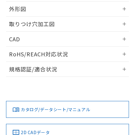
51物質の非含有証明書（当社基準）
の共同利用に関して"
の「1.共同利
※本証明書は発行日時点で非含有を証明す
外形図
用者の範囲」に記載されている法人を
るもので、過去に遡って非含有を証明する
指します。
ものではありません。
情報更新：2026/05/21
取りつけ穴加工図
また、RoHS指令のフタル酸エステル類４
物質の対応では、対応完了までの期間は出
情報更新：2026/05/21
CAD
荷製品に未対応品が混在することから備考
欄に対応日を記載しておりました。
ログイン/会員登録いただくと、CADデータをダウンロー
既に当社にて対応品への在庫切替を完了
RoHS/REACH対応状況
ドすることができます。
していることから、特段のことがない限
り、2022年1月12日より割愛しておりま
情報更新：2026/7/29
規格認証/適合状況
す。
ログイン/会員登録
EU RoHS
注意事項・凡例
A30NW-3ML-TGA-P202-GCについての規格認証/適合状況に
ついては、「カスタマーサポートセンタ お客様相談室」また
は貴社担当オムロン営業員または販売店にお問い合わせくだ
対応状況
対応予定月
※1
※2
さい。
ダウンロードデータをご利用いただく前に、以下を必ずお読
みください。
カタログ/データシート/マニュアル
対応済み
ソフトウェアの使用条件
お問い合わせ
中国 RoHS
注意事項・凡例
2D CADデータ