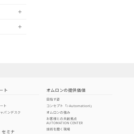
2026/7/29
担当オムロン営
お問い合わせ
ート
オムロンの提供価値
目指す姿
ポート
コンセプト「i-Automation!」
ジャパンデスク
オムロンの強み
お客様との共創拠点
AUTOMATION CENTER
DIBP
BBP
DEHP
環境保護
技術を磨く現場
・セミナ