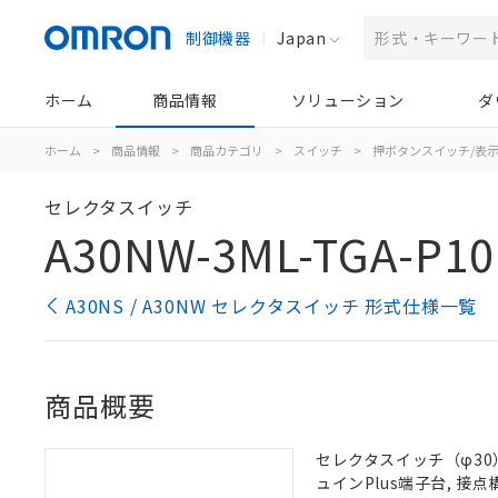
制御機器
Japan
ホーム
商品情報
ソリューション
ダ
ホーム
>
商品情報
>
商品カテゴリ
>
スイッチ
>
押ボタンスイッチ/表
セレクタスイッチ
A30NW-3ML-TGA-P10
A30NS / A30NW セレクタスイッチ 形式仕様一覧
商品概要
セレクタスイッチ（φ30）,
ュインPlus端子台, 接点構