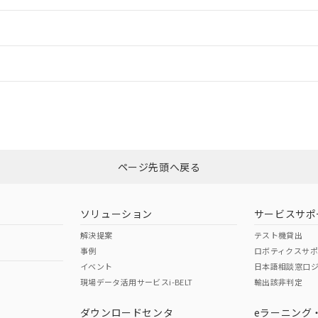
ードすることができます。
情報更新：
ログイン/会員登録
合状況については、「カスタマーサポートセンタ お客様相談室」または貴社
みください。
非含有証明書
※3
ページ先頭へ戻る
ダウンロードはこちら
ソリューション
サービスサポ
解決提案
テスト機貸出
事例
ロボティクスサ
イベント
日本語相談窓口
現場データ活用サービスi-BELT
輸出該非判定
I)
PBBs
PBDEs
DBP
ダウンロードセンタ
eラーニング