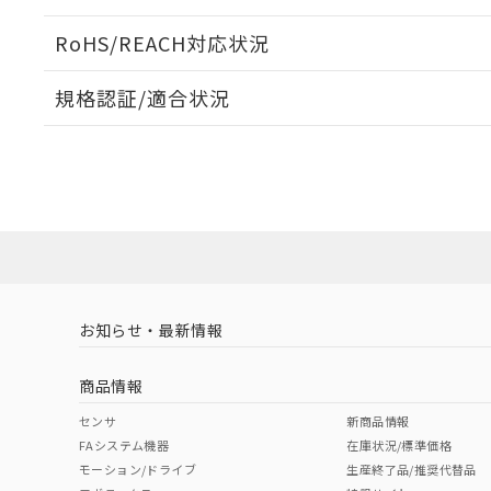
ログイン/会員登録いただくと、CADデータをダウンロ
RoHS/REACH対応状況
規格認証/適合状況
EU RoHS
注意事項・凡例
A30NW-3ML-TGA-P101-GEについての規格認証/適
業員または販売店にお問い合わせください。
ダウンロードデータをご利用いただく前に、以下を必ずお読
対応状況
対応予定月
※1
※2
ソフトウェアの使用条件
対応済み
お知らせ・最新情報
中国 RoHS
注意事項・凡例
商品情報
中国 RoHS表
※1 ※2
センサ
新商品情報
FAシステム機器
在庫状況/標準価格
Pb
Hg
Cd
Cr(V
モーション/ドライブ
生産終了品/推奨代替品