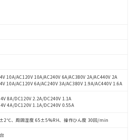
○×表
より、非含有部品としていたものが、含有品と判明した場合などやむ
みいただき、同意のうえご利用ください。
材料含有率が中国RoHSの基準値以下であることを示します。
材料含有率が中国RoHSの基準値を超えていることを示します。
、当社制御機器事業取扱商品の当社在庫状況および標準価格(税抜)
ら貴社製品のうち、外国為替および外国貿易法に定める商品（以下｢
質）：
す。当社販売部門へお問い合わせください。
 水銀(Hg) 1000ppm以下、 カドミウム(Cd) 100ppm以下、
たは国外への提供する場合は、日本国政府の輸出許可(または役務取
000ppm以下、ポリ臭化ビフェニル類(PBB) 1000ppm以下、ポリ臭化ジフェニルエーテル類(P
事業取扱商品の中には、本サービスの対象外となる商品もあること
手続きをとります。
キシル) (DEHP)(別名：DOP) 1000ppm以下、フタル酸ブチルベンジル（BBP） 100
(GB/T26572)：
以下、フタル酸ジイソブチル (DIBP) 1000ppm以下
び標準価格照会結果は、記載している更新日時点での社内データに
物を破棄する場合は、完全に破砕するなど、違法に輸出されないよ
(水銀) : 1000ppm、 Cd(カドミウム) : 100ppm、
業用監視および制御機器に対する適用除外項目は除く。
覧された時点での実際の在庫および標準価格とは異なる場合がある
1000ppm、 PBBs(ポリ臭化ビフェニル類) : 1000ppm、 PBDEs(ポリ臭化ジフェニルエーテル類
物質については閾値を超える意図的な使用がないことを確認しています。
上の在庫あり
 1000ppm、 DIBP(フタル酸ジイソブチル) : 1000ppm、 BBP(フタル酸ブチルベンジル) :
品を、核兵器、ミサイル、化学兵器、生物兵器またはその他武器並
チルヘキシル)) : 1000ppm
況および標準価格はお客様のお取引先、またはお客様担当のオムロ
用いたしません。
ご相談ください。
は満たないが在庫あり
製品を第三者に販売する場合は、上記1、2および3の内容を当該第
V 10A/AC120V 10A/AC240V 6A/AC380V 2A/AC440V 2A
機器販売店や当社販売拠点は「
販売ネットワーク
」をご確認くだ
販売先および販売に係わる関係者が違法に輸出するおそれがある場
用期限
 10A/AC120V 6A/AC240V 3A/AC380V 1.9A/AC440V 1.6A
び標準価格結果を当社の事前の承諾なく第三者に漏洩または開示し
え状況などにより、予定月が前後することがあります。
(最新の在庫状況については、お客様のお取引先、またはお客様担当
（10物質）のすべてが基準値以下であることを示します。
店・当社販売員にご確認ください)
能（部品リスト作成サービス）をご利用いただくには、I-Webメン
V 8A/DC120V 2.2A/DC240V 1.1A
使用状況下において有害物質が外部に漏えいし、環境に深刻な影響を
あります。
V 4A/DC120V 1.1A/DC240V 0.55A
機種、また在庫状況の情報を公開していない機種
ェブサイト上で当社にご登録された部品リストについて、当社およ
書ダウンロード
す。当社販売部門へお問い合わせください。
品・サービスに関するお客様との取引・商談に必要な範囲で利用す
合意する
キャンセル
0±2℃、周囲湿度 65±5%RH、操作ひん度 30回/min
書をダウンロードすることができます。
利用者とは、
"個人情報の共同利用に関して"
の「1.共同利用者の
子台
します。
10物質）の非含有証明書