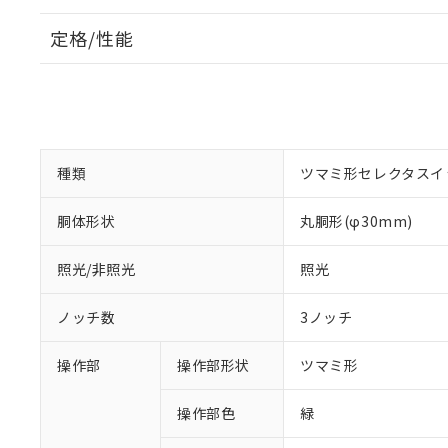
定格/性能
種類
ツマミ形セレクタスイ
胴体形状
丸胴形(φ30mm)
照光/非照光
照光
ノッチ数
3ノッチ
操作部
操作部形状
ツマミ形
操作部色
緑