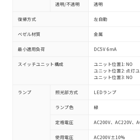
透明/不透明
透明
復帰方式
左自動
ベゼル材質
金属
最小適用負荷
DC5V 6mA
スイッチユニット構成
ユニット位置1: NO
ユニット位置2: 点灯
ユニット位置3: NO
ランプ
照光部方式
LEDランプ
※1 対応状況
ランプ色
緑
対応済み：EU
対応予定：EU R
定格電圧
AC200V、AC220V、A
対応予定なし：EU
調査・確認中：EU
ご利用条件
使用電圧
AC200V±10%
非該当品：ライセ