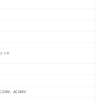
ユニット
 RoHS指令（10物質）の非含有に対応した製品が提供可能な商品です
oHS指令（10物質）の非含有に対応した製品に切り替える予定のある
C230V、AC240V
 RoHS指令（10物質）の非含有に非対応の商品で、対応品を出す予
 RoHS指令（10物質）の非含有の対応状況を調査中または確認中の
ンス料など無形物で、有害物質有無と関係のない商品です。