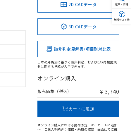
2D CADデータ
在庫・価格
無料テスト機
3D CADデータ
該非判定見解書/項目別対比表
日本の外為法に基づく該非判定、およびEAR再輸出規
制に関する見解が入手できます。
オンライン購入
¥ 3,740
販売価格（税込）
カートに追加
オンライン購入における出荷予定日は、カートに追加
～「ご購入手続き：価格・納期の確認」画面にてご確