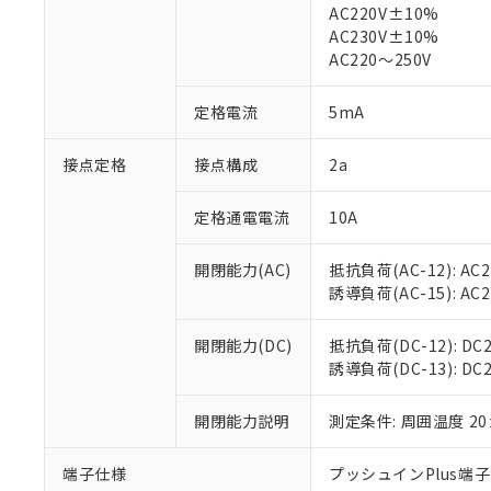
※1 中国RoHS
AC220V±10%
仕入先様の事情に
AC230V±10%
があります。
以下の条件をお読
「○」：最大均質
AC220～250V
「×」：最大均質
本サービスは
当社は、これ
*EU RoHS指令（10物
「－」：未確認で
鉛(Pb) 1000ppm以下、
くものです。
う）を輸出ま
定格電流
5mA
記
説明
六価クロム(Cr(Ⅵ)) 1
当社制御機器
などの必要な
フタル酸ビス(2-エチルヘ
号
*中国RoHS10物質の基準値 
ル（DBP） 1000ppm
在庫状況およ
当社は規制貨
接点定格
接点構成
2a
Pb(鉛) :1000ppm、 Hg
但し、RoHS指令で産
のであり、閲
ます。
Cr(Ⅵ)(六価クロム) : 
フタル酸エステル類の４
○
一定数以
DBP(フタル酸ジブチル) :
い。
当社は貴社製
DEHP(フタル酸ビス(2-エ
定格通電電流
10A
正式な納期状
置等に一切使
当社販売員に
※2 対応予定月
△
一定数に
当社は、貴社
開閉能力(AC)
抵抗負荷(AC-12): AC24
オムロン制御
また当社は、
※2 環境保護使
誘導負荷(AC-15): AC24V
在庫状況およ
部品在庫の切り替
たしません。
－
在庫なし
す。
「ｅ」：有害物質
機器販売
マイパーツ機
開閉能力(DC)
抵抗負荷(DC-12): DC24
「10」：通常の
ている必要が
誘導負荷(DC-13): DC24
味します。
空
受注生産
お客様が当ウ
※3 非含有証明
「－」：未確認で
白
が、当社の製
開閉能力説明
測定条件: 周囲温度 2
さい。
下記の非含有証明
※当社の共同
端子仕様
プッシュインPlus端
いる法人を指
EU RoHS指令（