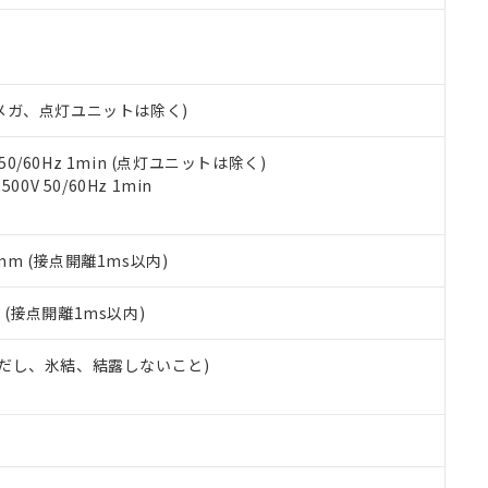
明書（当社基準）
日時点で非含有を証明するもので、過去に遡って非含有を証明するも
令のフタル酸エステル類４物質の対応では、対応完了までの期間は出
備考欄に対応日を記載しておりました。
品への在庫切替を完了していることから、特段のことがない限り、20
00Vメガ、点灯ユニットは除く)
す。
 50/60Hz 1min (点灯ユニットは除く)
0V 50/60Hz 1min
5mm (接点開離1ms以内)
2
(接点開離1ms以内)
 (ただし、氷結、結露しないこと)