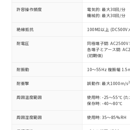
51物質の非含有証
許容操作頻度
電気的: 最大30回/分
※本証明書は発行
機械的: 最大30回/分
また、RoHS指
混在することから
既に当社にて対応
絶縁抵抗
100MΩ以上 (DC5
り割愛しておりま
耐電圧
同極端子間: AC2500V
各端子とアース間: AC250
(初期値)
耐振動
10～55Hz 複振幅 1.
耐衝撃
誤動作: 最大1000m/s
周囲温度範囲
使用時: -25～55℃
保存時: -40～80℃
周囲湿度範囲
使用時: 35～85%RH