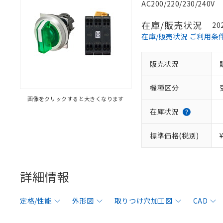
AC200/220/230/240V
在庫/販売状況
20
在庫/販売状況 ご利用条
販売状況
機種区分
画像をクリックすると大きくなります
在庫状況
標準価格(税別)
詳細情報
定格/性能
外形図
取りつけ穴加工図
CAD