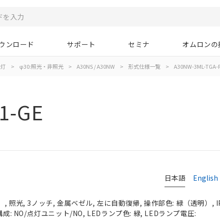
ウンロード
サポート
セミナ
オムロンの
示灯
>
φ30:照光・非照光
>
A30NS / A30NW
>
形式仕様一覧
>
A30NW-3ML-TGA-P
1-GE
日本語
English
 照光, 3ノッチ, 金属ベゼル, 左に自動復帰, 操作部色: 緑（透明）, IP
成: NO/点灯ユニット/NO, LEDランプ色: 緑, LEDランプ電圧: