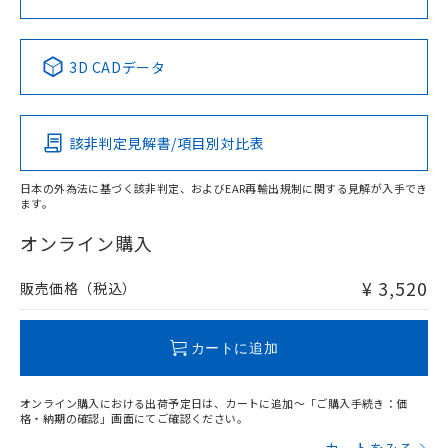
中国 RoHS表
※1 ※2
3D CADデータ
Pb
Hg
Cd
Cr(VI)
該非判定見解書/項目別対比表
X
O
O
O
日本の外為法に基づく該非判定、およびEAR再輸出規制に関する見解が入手でき
ます。
"対応済み"や非含有の記載がされた商品であっても、流通
在庫等で未対応品が混在する可能性があります。
オンライン購入
非含有品が必要な際は、弊社営業部門もしくは販売店へお
問い合わせください。
¥ 3,520
販売価格（税込）
この製品のRoHS/REACH対応状況ページへ
カートに追加
オンライン購入における出荷予定日は、カートに追加～「ご購入手続き：価
格・納期の確認」画面にてご確認ください。