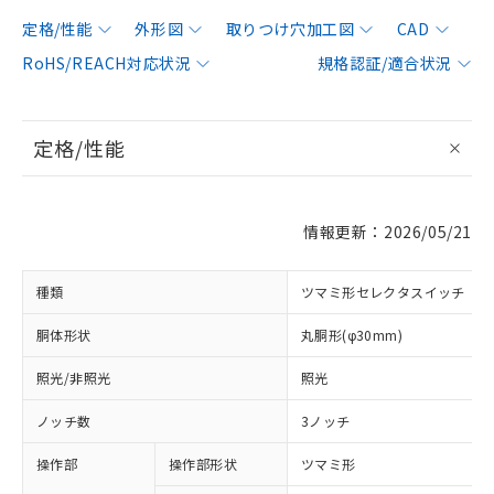
定格/性能
外形図
取りつけ穴加工図
CAD
RoHS/REACH対応状況
規格認証/適合状況
定格/性能
情報更新：2026/05/21
種類
ツマミ形セレクタスイッチ
胴体形状
丸胴形(φ30mm)
照光/非照光
照光
ノッチ数
3ノッチ
操作部
操作部形状
ツマミ形