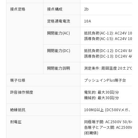
非含有に対応した製品が提供可能な商品で
接点定格
接点構成
2b
す。
対応予定：EU RoHS指令（10物質）の非含
ご利用条件
定格通電電流
10A
有に対応した製品に切り替える予定のある
商品です。
開閉能力(AC)
抵抗負荷(AC-12): AC24V 10A/A
対応予定なし：EU RoHS指令（10物質）の
誘導負荷(AC-15): AC24V 10A/AC
以下の条件をお読みいただき、同意のうえ
非含有に非対応の商品で、対応品を出す予
ご利用ください。
定はありません。
開閉能力(DC)
抵抗負荷(DC-12): DC24V 8A/DC
調査・確認中：EU RoHS指令（10物質）の
誘導負荷(DC-13): DC24V 4A/DC
本サービスは、当社制御機器事業取扱
※1 中国RoHS○×表
非含有の対応状況を調査中または確認中の
商品の当社在庫状況および標準価格
開閉能力説明
測定条件: 周囲温度 20±2℃、
商品です。
(税抜)を提供させていただくもので
「○」：最大均質材料含有率が中国RoHSの
非該当品：ライセンス料など無形物で、有
す。
端子仕様
プッシュインPlus端子台
基準値以下であることを示します。
害物質有無と関係のない商品です。
当社制御機器事業取扱商品の中には、
「×」：最大均質材料含有率が中国RoHSの
仕入先様の事情により、非含有部品として
本サービスの対象外となる商品もある
許容操作頻度
電気的: 最大30回/分
基準値を超えていることを示します。
いたものが、含有品と判明した場合などや
当社は、これら貴社製品のうち、外国
ことをご了承ください。
機械的: 最大30回/分
「－」：未確認です。当社販売部門へお問
むを得ず変更することがあります。
為替および外国貿易法に定める商品
在庫状況および標準価格照会結果は、
い合わせください。
（以下｢規制貨物等」という）を輸出
絶縁抵抗
100MΩ以上 (DC500Vメガ、
記載している更新日時点での社内デー
*EU RoHS指令（10物質）：
または国外への提供する場合は、日本
記
タに基づき作成されるものであり、閲
説明
鉛(Pb) 1000ppm以下、 水銀(Hg) 1000ppm以下、 カド
*中国RoHS10物質の基準値 (GB/T26572)：
国政府の輸出許可(または役務取引許
耐電圧
同極端子間: AC2500V 50/60
号
覧された時点での実際の在庫および標
ミウム(Cd) 100ppm以下、
Pb(鉛) :1000ppm、 Hg(水銀) : 1000ppm、 Cd(カドミウ
各端子とアース間: AC2500V 50/
可)を取得するなどの必要な手続きを
六価クロム(Cr(Ⅵ)) 1000ppm以下、ポリ臭化ビフェニル
ム) : 100ppm、
準価格とは異なる場合があることをご
類(PBB) 1000ppm以下、ポリ臭化ジフェニルエーテル類
(初期値)
Cr(Ⅵ)(六価クロム) : 1000ppm、 PBBs(ポリ臭化ビフェ
とります。
了承ください。
(PBDE) 1000ppm以下、フタル酸ビス(2-エチルヘキシ