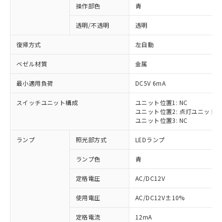
操作部色
青
透明/不透明
透明
復帰方式
左自動
ベゼル材質
金属
最小適用負荷
DC5V 6mA
スイッチユニット構成
ユニット位置1: NC
ユニット位置2: 点灯ユニット
ユニット位置3: NC
ランプ
照光部方式
LEDランプ
ランプ色
青
定格電圧
AC/DC12V
※1 対応状況
使用電圧
AC/DC12V±10%
定格電流
12mA
対応済み：EU RoHS指令（10物質）の