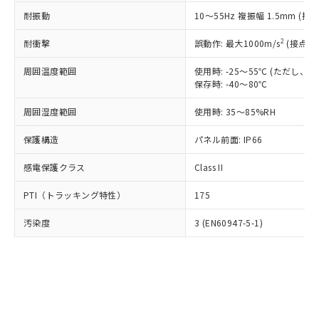
○
一定数以上の在庫あり
ニル類) : 1000ppm、 PBDEs(ポリ臭化ジフェニルエーテ
当社は規制貨物を破棄する場合は、完
ル) (DEHP)(別名：DOP) 1000ppm以下、フタル酸ブチ
正式な納期状況および標準価格はお客
ル類) : 1000ppm、
耐振動
10～55Hz 複振幅 1.5mm (接
ルベンジル（BBP） 1000ppm以下、フタル酸ジブチル
全に破砕するなど、違法に輸出されな
DBP(フタル酸ジブチル) : 1000ppm、 DIBP(フタル酸ジ
様のお取引先、またはお客様担当のオ
（DBP） 1000ppm以下、フタル酸ジイソブチル
イソブチル) : 1000ppm、 BBP(フタル酸ブチルベンジ
△
一定数には満たないが在庫あり
いよう必要な手段を講じます。
ムロン制御機器販売店・当社販売員に
(DIBP) 1000ppm以下
2
耐衝撃
ル) : 1000ppm、
誤動作: 最大1000m/s
(接点開
当社は貴社製品を、核兵器、ミサイ
但し、RoHS指令で産業用監視および制御機器に対する
DEHP(フタル酸ビス(2-エチルヘキシル)) : 1000ppm
ご相談ください。
適用除外項目は除く。
ル、化学兵器、生物兵器またはその他
－
在庫なし(最新の在庫状況につ
オムロン制御機器販売店や当社販売拠
周囲温度範囲
使用時: -25～55℃ (ただし
フタル酸エステル類の４物質については閾値を超える意
武器並びにこれらの製造装置等に一切
いては、お客様のお取引先、ま
図的な使用がないことを確認しています。
保存時: -40～80℃
点は「
販売ネットワーク
」をご確認
※2 環境保護使用期限
使用いたしません。
たはお客様担当のオムロン制御
ください。
当社は、貴社製品を第三者に販売する
周囲湿度範囲
使用時: 35～85%RH
機器販売店・当社販売員にご確
在庫状況および標準価格結果を当社の
※2 対応予定月
「ｅ」：有害物質（10物質）のすべてが基
場合は、上記1、2および3の内容を当
認ください)
事前の承諾なく第三者に漏洩または開
準値以下であることを示します。
保護構造
パネル前面: IP66
該第三者に通知します。また当社は、
示しないようお願いします。
部品在庫の切り替え状況などにより、予定
「10」：通常の使用状況下において有害物
販売先および販売に係わる関係者が違
マイパーツ機能（部品リスト作成サー
空
受注生産機種、また在庫状況の
感電保護クラス
Class II
月が前後することがあります。
質が外部に漏えいし、環境に深刻な影響を
法に輸出するおそれがある場合は、取
ビス）をご利用いただくには、I-Web
白
情報を公開していない機種
及ぼさない年数を意味します。
り引きをいたしません。
メンバーズにご登録されている必要が
PTI（トラッキング特性）
175
「－」：未確認です。当社販売部門へお問
あります。
い合わせください。
お客様が当ウェブサイト上で当社にご
汚染度
3 (EN60947-5-1)
※3 非含有証明書ダウンロード
登録された部品リストについて、当社
および当社の共同利用者が、当社の製
下記の非含有証明書をダウンロードするこ
品・サービスに関するお客様との取
とができます。
合意する
キャンセル
引・商談に必要な範囲で利用すること
をご了承ください。
EU RoHS指令（10物質）の非含有証明書
※当社の共同利用者とは、
"個人情報