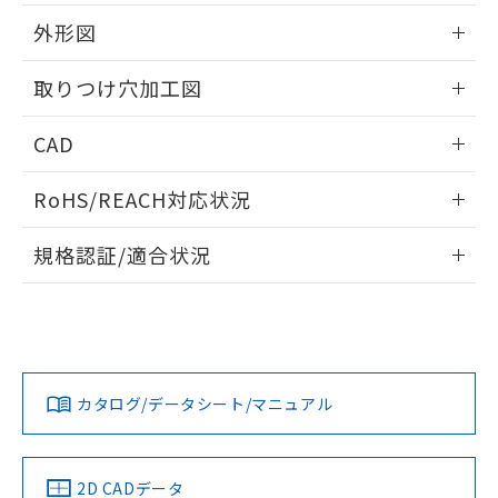
51物質の非含有証明書（当社基準）
の共同利用に関して"
の「1.共同利
※本証明書は発行日時点で非含有を証明す
外形図
用者の範囲」に記載されている法人を
るもので、過去に遡って非含有を証明する
指します。
ものではありません。
情報更新：2026/05/21
取りつけ穴加工図
また、RoHS指令のフタル酸エステル類４
物質の対応では、対応完了までの期間は出
情報更新：2026/05/21
CAD
荷製品に未対応品が混在することから備考
欄に対応日を記載しておりました。
ログイン/会員登録いただくと、CADデータをダウンロー
既に当社にて対応品への在庫切替を完了
RoHS/REACH対応状況
ドすることができます。
していることから、特段のことがない限
り、2022年1月12日より割愛しておりま
情報更新：2026/7/29
規格認証/適合状況
す。
ログイン/会員登録
EU RoHS
注意事項・凡例
A30NW-3ML-TAA-P202-ABについての規格認証/適合状況に
ついては、「カスタマーサポートセンタ お客様相談室」また
は貴社担当オムロン営業員または販売店にお問い合わせくだ
対応状況
対応予定月
※1
※2
さい。
ダウンロードデータをご利用いただく前に、以下を必ずお読
みください。
カタログ/データシート/マニュアル
対応済み
ソフトウェアの使用条件
お問い合わせ
中国 RoHS
注意事項・凡例
2D CADデータ