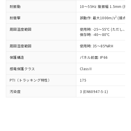
○
一定数以上の在庫あり
ニル類) : 1000ppm、 PBDEs(ポリ臭化ジフェニルエーテ
当社は規制貨物を破棄する場合は、完
ル) (DEHP)(別名：DOP) 1000ppm以下、フタル酸ブチ
正式な納期状況および標準価格はお客
ル類) : 1000ppm、
耐振動
10～55Hz 複振幅 1.5mm (接
ルベンジル（BBP） 1000ppm以下、フタル酸ジブチル
全に破砕するなど、違法に輸出されな
DBP(フタル酸ジブチル) : 1000ppm、 DIBP(フタル酸ジ
様のお取引先、またはお客様担当のオ
（DBP） 1000ppm以下、フタル酸ジイソブチル
イソブチル) : 1000ppm、 BBP(フタル酸ブチルベンジ
△
一定数には満たないが在庫あり
いよう必要な手段を講じます。
ムロン制御機器販売店・当社販売員に
(DIBP) 1000ppm以下
2
耐衝撃
ル) : 1000ppm、
誤動作: 最大1000m/s
(接点開
当社は貴社製品を、核兵器、ミサイ
但し、RoHS指令で産業用監視および制御機器に対する
DEHP(フタル酸ビス(2-エチルヘキシル)) : 1000ppm
ご相談ください。
適用除外項目は除く。
ル、化学兵器、生物兵器またはその他
－
在庫なし(最新の在庫状況につ
オムロン制御機器販売店や当社販売拠
周囲温度範囲
使用時: -25～55℃ (ただし
フタル酸エステル類の４物質については閾値を超える意
武器並びにこれらの製造装置等に一切
いては、お客様のお取引先、ま
図的な使用がないことを確認しています。
保存時: -40～80℃
点は「
販売ネットワーク
」をご確認
※2 環境保護使用期限
使用いたしません。
たはお客様担当のオムロン制御
ください。
当社は、貴社製品を第三者に販売する
周囲湿度範囲
使用時: 35～85%RH
機器販売店・当社販売員にご確
在庫状況および標準価格結果を当社の
※2 対応予定月
「ｅ」：有害物質（10物質）のすべてが基
場合は、上記1、2および3の内容を当
認ください)
事前の承諾なく第三者に漏洩または開
準値以下であることを示します。
保護構造
パネル前面: IP66
該第三者に通知します。また当社は、
示しないようお願いします。
部品在庫の切り替え状況などにより、予定
「10」：通常の使用状況下において有害物
販売先および販売に係わる関係者が違
マイパーツ機能（部品リスト作成サー
空
受注生産機種、また在庫状況の
感電保護クラス
Class II
月が前後することがあります。
質が外部に漏えいし、環境に深刻な影響を
法に輸出するおそれがある場合は、取
ビス）をご利用いただくには、I-Web
白
情報を公開していない機種
及ぼさない年数を意味します。
り引きをいたしません。
メンバーズにご登録されている必要が
PTI（トラッキング特性）
175
「－」：未確認です。当社販売部門へお問
あります。
い合わせください。
お客様が当ウェブサイト上で当社にご
汚染度
3 (EN60947-5-1)
※3 非含有証明書ダウンロード
登録された部品リストについて、当社
および当社の共同利用者が、当社の製
下記の非含有証明書をダウンロードするこ
品・サービスに関するお客様との取
とができます。
合意する
キャンセル
引・商談に必要な範囲で利用すること
をご了承ください。
EU RoHS指令（10物質）の非含有証明書
※当社の共同利用者とは、
"個人情報