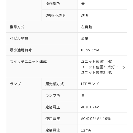
操作部色
青
透明/不透明
透明
復帰方式
左自動
ベゼル材質
金属
最小適用負荷
DC5V 6mA
スイッチユニット構成
ユニット位置1: NC
ユニット位置2: 点灯ユニット
ユニット位置3: NC
ランプ
照光部方式
LEDランプ
ランプ色
青
定格電圧
AC/DC24V
※1 対応状況
使用電圧
AC/DC24V±10%
定格電流
12mA
対応済み：EU RoHS指令（10物質）の