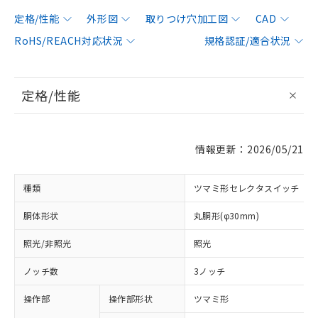
定格/性能
外形図
取りつけ穴加工図
CAD
RoHS/REACH対応状況
規格認証/適合状況
定格/性能
情報更新：2026/05/21
種類
ツマミ形セレクタスイッチ
胴体形状
丸胴形(φ30mm)
照光/非照光
照光
ノッチ数
3ノッチ
操作部
操作部形状
ツマミ形