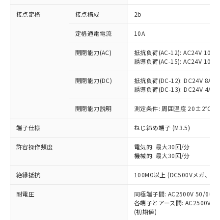
非含有に対応した製品が提供可能な商品で
接点定格
接点構成
2b
す。
対応予定：EU RoHS指令（10物質）の非含
ご利用条件
定格通電電流
10A
有に対応した製品に切り替える予定のある
商品です。
開閉能力(AC)
抵抗負荷(AC-12): AC24V 10A/A
対応予定なし：EU RoHS指令（10物質）の
誘導負荷(AC-15): AC24V 10A/AC
以下の条件をお読みいただき、同意のうえ
非含有に非対応の商品で、対応品を出す予
ご利用ください。
定はありません。
開閉能力(DC)
抵抗負荷(DC-12): DC24V 8A/DC
調査・確認中：EU RoHS指令（10物質）の
誘導負荷(DC-13): DC24V 4A/DC
本サービスは、当社制御機器事業取扱
※1 中国RoHS○×表
非含有の対応状況を調査中または確認中の
商品の当社在庫状況および標準価格
開閉能力説明
測定条件: 周囲温度 20±2℃、
商品です。
(税抜)を提供させていただくもので
「○」：最大均質材料含有率が中国RoHSの
非該当品：ライセンス料など無形物で、有
す。
端子仕様
ねじ締め端子 (M3.5)
基準値以下であることを示します。
害物質有無と関係のない商品です。
当社制御機器事業取扱商品の中には、
「×」：最大均質材料含有率が中国RoHSの
仕入先様の事情により、非含有部品として
本サービスの対象外となる商品もある
許容操作頻度
電気的: 最大30回/分
基準値を超えていることを示します。
いたものが、含有品と判明した場合などや
当社は、これら貴社製品のうち、外国
ことをご了承ください。
機械的: 最大30回/分
「－」：未確認です。当社販売部門へお問
むを得ず変更することがあります。
為替および外国貿易法に定める商品
在庫状況および標準価格照会結果は、
い合わせください。
（以下｢規制貨物等」という）を輸出
絶縁抵抗
100MΩ以上 (DC500Vメガ、
記載している更新日時点での社内デー
*EU RoHS指令（10物質）：
または国外への提供する場合は、日本
記
タに基づき作成されるものであり、閲
説明
鉛(Pb) 1000ppm以下、 水銀(Hg) 1000ppm以下、 カド
*中国RoHS10物質の基準値 (GB/T26572)：
国政府の輸出許可(または役務取引許
耐電圧
同極端子間: AC2500V 50/60
号
覧された時点での実際の在庫および標
ミウム(Cd) 100ppm以下、
Pb(鉛) :1000ppm、 Hg(水銀) : 1000ppm、 Cd(カドミウ
各端子とアース間: AC2500V 50/
可)を取得するなどの必要な手続きを
六価クロム(Cr(Ⅵ)) 1000ppm以下、ポリ臭化ビフェニル
ム) : 100ppm、
準価格とは異なる場合があることをご
類(PBB) 1000ppm以下、ポリ臭化ジフェニルエーテル類
(初期値)
Cr(Ⅵ)(六価クロム) : 1000ppm、 PBBs(ポリ臭化ビフェ
とります。
了承ください。
(PBDE) 1000ppm以下、フタル酸ビス(2-エチルヘキシ