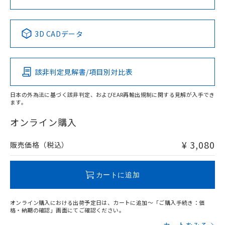
中国 RoHS表
※1 ※2
3D CADデータ
Pb
Hg
Cd
Cr(VI)
該非判定見解書/項目別対比表
X
O
O
O
日本の外為法に基づく該非判定、およびEAR再輸出規制に関する見解が入手でき
ます。
"対応済み"や非含有の記載がされた商品であっても、流通
在庫等で未対応品が混在する可能性があります。
オンライン購入
非含有品が必要な際は、弊社営業部門もしくは販売店へお
問い合わせください。
¥ 3,080
販売価格（税込）
この製品のRoHS/REACH対応状況ページへ
カートに追加
オンライン購入における出荷予定日は、カートに追加～「ご購入手続き：価
格・納期の確認」画面にてご確認ください。