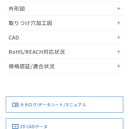
51物質の非含有証明書（当社基準）
の共同利用に関して"
の「1.共同利
※本証明書は発行日時点で非含有を証明す
外形図
用者の範囲」に記載されている法人を
るもので、過去に遡って非含有を証明する
指します。
ものではありません。
情報更新：2026/05/21
取りつけ穴加工図
また、RoHS指令のフタル酸エステル類４
物質の対応では、対応完了までの期間は出
情報更新：2026/05/21
CAD
荷製品に未対応品が混在することから備考
欄に対応日を記載しておりました。
ログイン/会員登録いただくと、CADデータをダウンロー
既に当社にて対応品への在庫切替を完了
RoHS/REACH対応状況
ドすることができます。
していることから、特段のことがない限
り、2022年1月12日より割愛しておりま
情報更新：2026/7/29
規格認証/適合状況
す。
ログイン/会員登録
EU RoHS
注意事項・凡例
A30NW-3ML-TAA-G202-ACについての規格認証/適合状況に
ついては、「カスタマーサポートセンタ お客様相談室」また
は貴社担当オムロン営業員または販売店にお問い合わせくだ
対応状況
対応予定月
※1
※2
さい。
ダウンロードデータをご利用いただく前に、以下を必ずお読
みください。
カタログ/データシート/マニュアル
対応済み
ソフトウェアの使用条件
お問い合わせ
中国 RoHS
注意事項・凡例
2D CADデータ