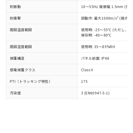
○
一定数以上の在庫あり
ニル類) : 1000ppm、 PBDEs(ポリ臭化ジフェニルエーテ
当社は規制貨物を破棄する場合は、完
ル) (DEHP)(別名：DOP) 1000ppm以下、フタル酸ブチ
正式な納期状況および標準価格はお客
ル類) : 1000ppm、
耐振動
10～55Hz 複振幅 1.5mm (接
ルベンジル（BBP） 1000ppm以下、フタル酸ジブチル
全に破砕するなど、違法に輸出されな
DBP(フタル酸ジブチル) : 1000ppm、 DIBP(フタル酸ジ
様のお取引先、またはお客様担当のオ
（DBP） 1000ppm以下、フタル酸ジイソブチル
イソブチル) : 1000ppm、 BBP(フタル酸ブチルベンジ
△
一定数には満たないが在庫あり
いよう必要な手段を講じます。
ムロン制御機器販売店・当社販売員に
(DIBP) 1000ppm以下
2
耐衝撃
ル) : 1000ppm、
誤動作: 最大1000m/s
(接点開
当社は貴社製品を、核兵器、ミサイ
但し、RoHS指令で産業用監視および制御機器に対する
DEHP(フタル酸ビス(2-エチルヘキシル)) : 1000ppm
ご相談ください。
適用除外項目は除く。
ル、化学兵器、生物兵器またはその他
－
在庫なし(最新の在庫状況につ
オムロン制御機器販売店や当社販売拠
周囲温度範囲
使用時: -25～55℃ (ただし
フタル酸エステル類の４物質については閾値を超える意
武器並びにこれらの製造装置等に一切
いては、お客様のお取引先、ま
図的な使用がないことを確認しています。
保存時: -40～80℃
点は「
販売ネットワーク
」をご確認
※2 環境保護使用期限
使用いたしません。
たはお客様担当のオムロン制御
ください。
当社は、貴社製品を第三者に販売する
周囲湿度範囲
使用時: 35～85%RH
機器販売店・当社販売員にご確
在庫状況および標準価格結果を当社の
※2 対応予定月
「ｅ」：有害物質（10物質）のすべてが基
場合は、上記1、2および3の内容を当
認ください)
事前の承諾なく第三者に漏洩または開
準値以下であることを示します。
保護構造
パネル前面: IP66
該第三者に通知します。また当社は、
示しないようお願いします。
部品在庫の切り替え状況などにより、予定
「10」：通常の使用状況下において有害物
販売先および販売に係わる関係者が違
マイパーツ機能（部品リスト作成サー
空
受注生産機種、また在庫状況の
感電保護クラス
Class II
月が前後することがあります。
質が外部に漏えいし、環境に深刻な影響を
法に輸出するおそれがある場合は、取
ビス）をご利用いただくには、I-Web
白
情報を公開していない機種
及ぼさない年数を意味します。
り引きをいたしません。
メンバーズにご登録されている必要が
PTI（トラッキング特性）
175
「－」：未確認です。当社販売部門へお問
あります。
い合わせください。
お客様が当ウェブサイト上で当社にご
汚染度
3 (EN60947-5-1)
※3 非含有証明書ダウンロード
登録された部品リストについて、当社
および当社の共同利用者が、当社の製
下記の非含有証明書をダウンロードするこ
品・サービスに関するお客様との取
とができます。
合意する
キャンセル
引・商談に必要な範囲で利用すること
をご了承ください。
EU RoHS指令（10物質）の非含有証明書
※当社の共同利用者とは、
"個人情報