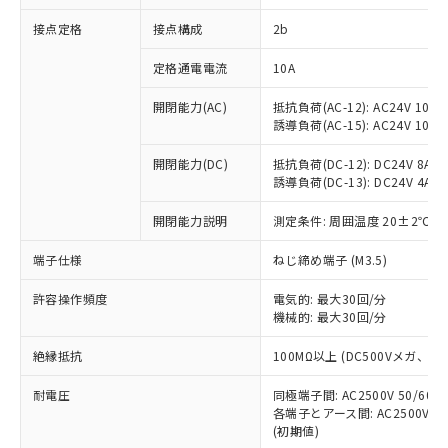
非含有に対応した製品が提供可能な商品で
接点定格
接点構成
2b
す。
対応予定：EU RoHS指令（10物質）の非含
ご利用条件
定格通電電流
10A
有に対応した製品に切り替える予定のある
商品です。
開閉能力(AC)
抵抗負荷(AC-12): AC24V 10A/A
対応予定なし：EU RoHS指令（10物質）の
誘導負荷(AC-15): AC24V 10A/AC
以下の条件をお読みいただき、同意のうえ
非含有に非対応の商品で、対応品を出す予
ご利用ください。
定はありません。
開閉能力(DC)
抵抗負荷(DC-12): DC24V 8A/DC
調査・確認中：EU RoHS指令（10物質）の
誘導負荷(DC-13): DC24V 4A/DC
本サービスは、当社制御機器事業取扱
※1 中国RoHS○×表
非含有の対応状況を調査中または確認中の
商品の当社在庫状況および標準価格
開閉能力説明
測定条件: 周囲温度 20±2℃、
商品です。
(税抜)を提供させていただくもので
「○」：最大均質材料含有率が中国RoHSの
非該当品：ライセンス料など無形物で、有
す。
端子仕様
ねじ締め端子 (M3.5)
基準値以下であることを示します。
害物質有無と関係のない商品です。
当社制御機器事業取扱商品の中には、
「×」：最大均質材料含有率が中国RoHSの
仕入先様の事情により、非含有部品として
本サービスの対象外となる商品もある
許容操作頻度
電気的: 最大30回/分
基準値を超えていることを示します。
いたものが、含有品と判明した場合などや
当社は、これら貴社製品のうち、外国
ことをご了承ください。
機械的: 最大30回/分
「－」：未確認です。当社販売部門へお問
むを得ず変更することがあります。
為替および外国貿易法に定める商品
在庫状況および標準価格照会結果は、
い合わせください。
（以下｢規制貨物等」という）を輸出
絶縁抵抗
100MΩ以上 (DC500Vメガ、
記載している更新日時点での社内デー
*EU RoHS指令（10物質）：
または国外への提供する場合は、日本
記
タに基づき作成されるものであり、閲
説明
鉛(Pb) 1000ppm以下、 水銀(Hg) 1000ppm以下、 カド
*中国RoHS10物質の基準値 (GB/T26572)：
国政府の輸出許可(または役務取引許
耐電圧
同極端子間: AC2500V 50/60
号
覧された時点での実際の在庫および標
ミウム(Cd) 100ppm以下、
Pb(鉛) :1000ppm、 Hg(水銀) : 1000ppm、 Cd(カドミウ
各端子とアース間: AC2500V 50/
可)を取得するなどの必要な手続きを
六価クロム(Cr(Ⅵ)) 1000ppm以下、ポリ臭化ビフェニル
ム) : 100ppm、
準価格とは異なる場合があることをご
類(PBB) 1000ppm以下、ポリ臭化ジフェニルエーテル類
(初期値)
Cr(Ⅵ)(六価クロム) : 1000ppm、 PBBs(ポリ臭化ビフェ
とります。
了承ください。
(PBDE) 1000ppm以下、フタル酸ビス(2-エチルヘキシ