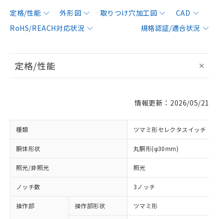
定格/性能
外形図
取りつけ穴加工図
CAD
RoHS/REACH対応状況
規格認証/適合状況
定格/性能
情報更新：2026/05/21
種類
ツマミ形セレクタスイッチ
胴体形状
丸胴形(φ30mm)
照光/非照光
照光
ノッチ数
3ノッチ
操作部
操作部形状
ツマミ形