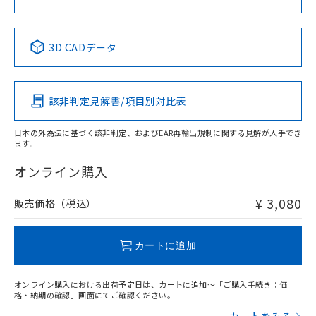
中国 RoHS表
※1 ※2
3D CADデータ
Pb
Hg
Cd
Cr(VI)
該非判定見解書/項目別対比表
X
O
O
O
日本の外為法に基づく該非判定、およびEAR再輸出規制に関する見解が入手でき
ます。
"対応済み"や非含有の記載がされた商品であっても、流通
在庫等で未対応品が混在する可能性があります。
オンライン購入
非含有品が必要な際は、弊社営業部門もしくは販売店へお
問い合わせください。
¥ 3,080
販売価格（税込）
この製品のRoHS/REACH対応状況ページへ
カートに追加
オンライン購入における出荷予定日は、カートに追加～「ご購入手続き：価
格・納期の確認」画面にてご確認ください。