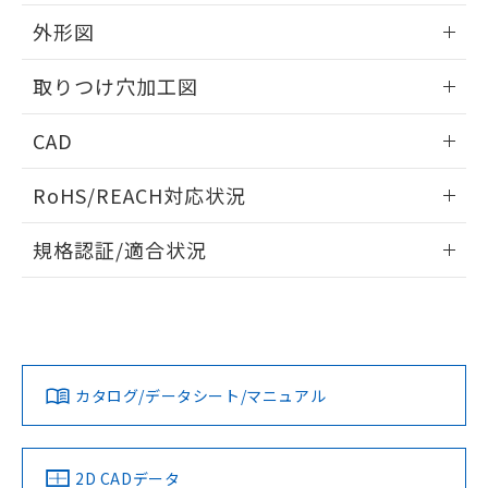
51物質の非含有証明書（当社基準）
の共同利用に関して"
の「1.共同利
※本証明書は発行日時点で非含有を証明す
外形図
用者の範囲」に記載されている法人を
るもので、過去に遡って非含有を証明する
指します。
ものではありません。
情報更新：2026/05/21
取りつけ穴加工図
また、RoHS指令のフタル酸エステル類４
物質の対応では、対応完了までの期間は出
情報更新：2026/05/21
CAD
荷製品に未対応品が混在することから備考
欄に対応日を記載しておりました。
ログイン/会員登録いただくと、CADデータをダウンロー
既に当社にて対応品への在庫切替を完了
RoHS/REACH対応状況
ドすることができます。
していることから、特段のことがない限
り、2022年1月12日より割愛しておりま
情報更新：2026/7/29
規格認証/適合状況
す。
ログイン/会員登録
EU RoHS
注意事項・凡例
A30NW-3ML-TAA-G202-ABについての規格認証/適合状況に
ついては、「カスタマーサポートセンタ お客様相談室」また
は貴社担当オムロン営業員または販売店にお問い合わせくだ
対応状況
対応予定月
※1
※2
さい。
ダウンロードデータをご利用いただく前に、以下を必ずお読
みください。
カタログ/データシート/マニュアル
対応済み
ソフトウェアの使用条件
お問い合わせ
中国 RoHS
注意事項・凡例
2D CADデータ