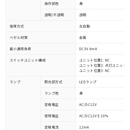
操作部色
青
透明/不透明
透明
復帰方式
左自動
ベゼル材質
金属
最小適用負荷
DC5V 6mA
スイッチユニット構成
ユニット位置1: NC
ユニット位置2: 点灯ユニット
ユニット位置3: NC
ランプ
照光部方式
LEDランプ
ランプ色
青
定格電圧
AC/DC12V
※1 対応状況
使用電圧
AC/DC12V±10%
定格電流
12mA
対応済み：EU RoHS指令（10物質）の