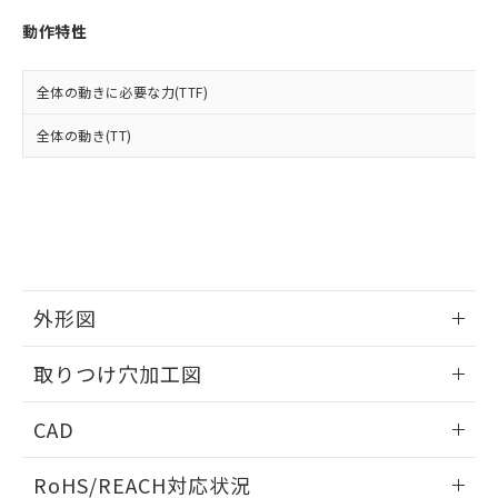
※3 非含有証明書ダウンロード
登録された部品リストについて、当社
動作特性
および当社の共同利用者が、当社の製
下記の非含有証明書をダウンロードするこ
品・サービスに関するお客様との取
とができます。
合意する
キャンセル
引・商談に必要な範囲で利用すること
全体の動きに必要な力(TTF)
をご了承ください。
EU RoHS指令（10物質）の非含有証明書
※当社の共同利用者とは、
"個人情報
全体の動き(TT)
51物質の非含有証明書（当社基準）
の共同利用に関して"
の「1.共同利
※本証明書は発行日時点で非含有を証明す
用者の範囲」に記載されている法人を
るもので、過去に遡って非含有を証明する
指します。
ものではありません。
また、RoHS指令のフタル酸エステル類４
物質の対応では、対応完了までの期間は出
荷製品に未対応品が混在することから備考
欄に対応日を記載しておりました。
外形図
既に当社にて対応品への在庫切替を完了
していることから、特段のことがない限
情報更新：2026/05/21
取りつけ穴加工図
り、2022年1月12日より割愛しておりま
す。
情報更新：2026/05/21
CAD
ログイン/会員登録いただくと、CADデータをダウンロー
RoHS/REACH対応状況
ドすることができます。