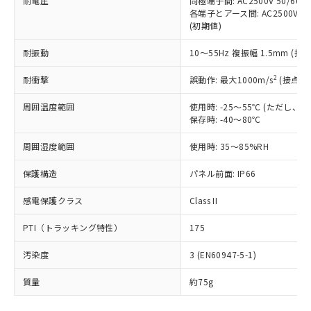
耐電圧
同極端子間: AC2500V 50/60
「－」：未確認です。当社販売部門へお問
むを得ず変更することがあります。
為替および外国貿易法に定める商品
在庫状況および標準価格照会結果は、
各端子とアース間: AC2500V 50/
い合わせください。
（以下｢規制貨物等」という）を輸出
(初期値)
記載している更新日時点での社内デー
*EU RoHS指令（10物質）：
または国外への提供する場合は、日本
記
タに基づき作成されるものであり、閲
説明
鉛(Pb) 1000ppm以下、 水銀(Hg) 1000ppm以下、 カド
*中国RoHS10物質の基準値 (GB/T26572)：
国政府の輸出許可(または役務取引許
耐振動
10～55Hz 複振幅 1.5mm (接
号
覧された時点での実際の在庫および標
ミウム(Cd) 100ppm以下、
Pb(鉛) :1000ppm、 Hg(水銀) : 1000ppm、 Cd(カドミウ
可)を取得するなどの必要な手続きを
六価クロム(Cr(Ⅵ)) 1000ppm以下、ポリ臭化ビフェニル
ム) : 100ppm、
準価格とは異なる場合があることをご
類(PBB) 1000ppm以下、ポリ臭化ジフェニルエーテル類
2
Cr(Ⅵ)(六価クロム) : 1000ppm、 PBBs(ポリ臭化ビフェ
耐衝撃
誤動作: 最大1000m/s
(接点開
とります。
了承ください。
(PBDE) 1000ppm以下、フタル酸ビス(2-エチルヘキシ
○
一定数以上の在庫あり
ニル類) : 1000ppm、 PBDEs(ポリ臭化ジフェニルエーテ
当社は規制貨物を破棄する場合は、完
ル) (DEHP)(別名：DOP) 1000ppm以下、フタル酸ブチ
正式な納期状況および標準価格はお客
ル類) : 1000ppm、
周囲温度範囲
使用時: -25～55℃ (ただし
ルベンジル（BBP） 1000ppm以下、フタル酸ジブチル
全に破砕するなど、違法に輸出されな
DBP(フタル酸ジブチル) : 1000ppm、 DIBP(フタル酸ジ
様のお取引先、またはお客様担当のオ
（DBP） 1000ppm以下、フタル酸ジイソブチル
保存時: -40～80℃
イソブチル) : 1000ppm、 BBP(フタル酸ブチルベンジ
△
一定数には満たないが在庫あり
いよう必要な手段を講じます。
ムロン制御機器販売店・当社販売員に
(DIBP) 1000ppm以下
ル) : 1000ppm、
当社は貴社製品を、核兵器、ミサイ
但し、RoHS指令で産業用監視および制御機器に対する
DEHP(フタル酸ビス(2-エチルヘキシル)) : 1000ppm
ご相談ください。
周囲湿度範囲
使用時: 35～85%RH
適用除外項目は除く。
ル、化学兵器、生物兵器またはその他
－
在庫なし(最新の在庫状況につ
オムロン制御機器販売店や当社販売拠
フタル酸エステル類の４物質については閾値を超える意
武器並びにこれらの製造装置等に一切
いては、お客様のお取引先、ま
図的な使用がないことを確認しています。
点は「
販売ネットワーク
」をご確認
保護構造
パネル前面: IP66
※2 環境保護使用期限
使用いたしません。
たはお客様担当のオムロン制御
ください。
当社は、貴社製品を第三者に販売する
機器販売店・当社販売員にご確
感電保護クラス
Class II
在庫状況および標準価格結果を当社の
※2 対応予定月
「ｅ」：有害物質（10物質）のすべてが基
場合は、上記1、2および3の内容を当
認ください)
事前の承諾なく第三者に漏洩または開
準値以下であることを示します。
該第三者に通知します。また当社は、
PTI（トラッキング特性）
175
示しないようお願いします。
部品在庫の切り替え状況などにより、予定
「10」：通常の使用状況下において有害物
販売先および販売に係わる関係者が違
マイパーツ機能（部品リスト作成サー
空
受注生産機種、また在庫状況の
月が前後することがあります。
質が外部に漏えいし、環境に深刻な影響を
汚染度
3 (EN60947-5-1)
法に輸出するおそれがある場合は、取
ビス）をご利用いただくには、I-Web
白
情報を公開していない機種
及ぼさない年数を意味します。
り引きをいたしません。
メンバーズにご登録されている必要が
質量
約75g
「－」：未確認です。当社販売部門へお問
あります。
い合わせください。
お客様が当ウェブサイト上で当社にご