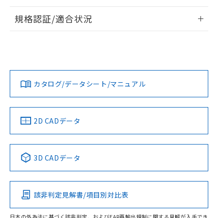
情報更新：2026/7/29
規格認証/適合状況
ログイン/会員登録
EU RoHS
注意事項・凡例
A30NW-3ML-TAA-G201-AEについての規格認証/適合状況に
ついては、「カスタマーサポートセンタ お客様相談室」また
は貴社担当オムロン営業員または販売店にお問い合わせくだ
対応状況
対応予定月
※1
※2
さい。
ダウンロードデータをご利用いただく前に、以下を必ずお読
みください。
カタログ/データシート/マニュアル
対応済み
ソフトウェアの使用条件
お問い合わせ
中国 RoHS
注意事項・凡例
2D CADデータ
中国 RoHS表
※1 ※2
3D CADデータ
Pb
Hg
Cd
Cr(VI)
該非判定見解書/項目別対比表
O
O
O
O
日本の外為法に基づく該非判定、およびEAR再輸出規制に関する見解が入手でき