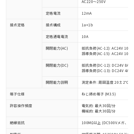
AC220～250V
定格電流
12mA
※1 対応状況
接点定格
接点構成
1a+1b
対応済み：EU RoHS指令（10物質）の
定格通電電流
10A
非含有に対応した製品が提供可能な商品で
開閉能力(AC)
抵抗負荷(AC-12): AC24V 10A/A
す。
誘導負荷(AC-15): AC24V 10A/AC
対応予定：EU RoHS指令（10物質）の非含
ご利用条件
有に対応した製品に切り替える予定のある
開閉能力(DC)
抵抗負荷(DC-12): DC24V 8A/DC
商品です。
誘導負荷(DC-13): DC24V 4A/DC
対応予定なし：EU RoHS指令（10物質）の
以下の条件をお読みいただき、同意のうえ
非含有に非対応の商品で、対応品を出す予
開閉能力説明
測定条件: 周囲温度 20±2℃、
ご利用ください。
定はありません。
調査・確認中：EU RoHS指令（10物質）の
端子仕様
ねじ締め端子 (M3.5)
本サービスは、当社制御機器事業取扱
※1 中国RoHS○×表
非含有の対応状況を調査中または確認中の
商品の当社在庫状況および標準価格
商品です。
許容操作頻度
電気的: 最大30回/分
(税抜)を提供させていただくもので
「○」：最大均質材料含有率が中国RoHSの
機械的: 最大30回/分
非該当品：ライセンス料など無形物で、有
す。
基準値以下であることを示します。
害物質有無と関係のない商品です。
当社制御機器事業取扱商品の中には、
絶縁抵抗
100MΩ以上 (DC500Vメガ、
「×」：最大均質材料含有率が中国RoHSの
仕入先様の事情により、非含有部品として
本サービスの対象外となる商品もある
基準値を超えていることを示します。
いたものが、含有品と判明した場合などや
当社は、これら貴社製品のうち、外国
ことをご了承ください。