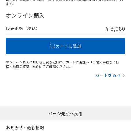
ます。
"対応済み"や非含有の記載がされた商品であっても、流通
在庫等で未対応品が混在する可能性があります。
オンライン購入
非含有品が必要な際は、弊社営業部門もしくは販売店へお
問い合わせください。
¥ 3,080
販売価格（税込）
この製品のRoHS/REACH対応状況ページへ
カートに追加
オンライン購入における出荷予定日は、カートに追加～「ご購入手続き：価
格・納期の確認」画面にてご確認ください。
カートをみる
ページ先頭へ戻る
お知らせ・最新情報