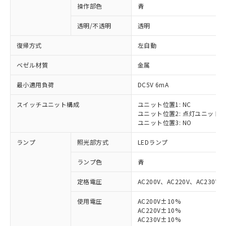
操作部色
青
透明/不透明
透明
復帰方式
左自動
ベゼル材質
金属
最小適用負荷
DC5V 6mA
スイッチユニット構成
ユニット位置1: NC
ユニット位置2: 点灯ユニット
ユニット位置3: NO
ランプ
照光部方式
LEDランプ
ランプ色
青
定格電圧
AC200V、AC220V、AC230V、
使用電圧
AC200V±10%
AC220V±10%
AC230V±10%