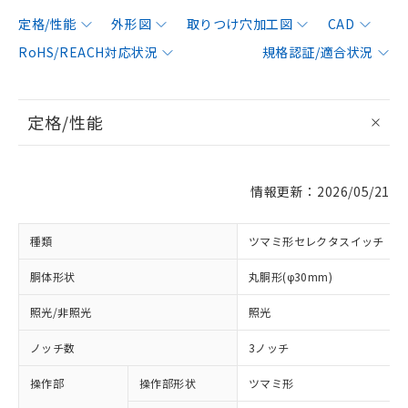
定格/性能
外形図
取りつけ穴加工図
CAD
RoHS/REACH対応状況
規格認証/適合状況
定格/性能
情報更新：2026/05/21
種類
ツマミ形セレクタスイッチ
胴体形状
丸胴形(φ30mm)
照光/非照光
照光
ノッチ数
3ノッチ
操作部
操作部形状
ツマミ形