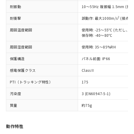
（以下｢規制貨物等」という）を輸出
記載している更新日時点での社内デー
耐振動
10～55Hz 複振幅 1.5mm (接
*EU RoHS指令（10物質）：
または国外への提供する場合は、日本
記
タに基づき作成されるものであり、閲
説明
鉛(Pb) 1000ppm以下、 水銀(Hg) 1000ppm以下、 カド
*中国RoHS10物質の基準値 (GB/T26572)：
国政府の輸出許可(または役務取引許
号
覧された時点での実際の在庫および標
ミウム(Cd) 100ppm以下、
Pb(鉛) :1000ppm、 Hg(水銀) : 1000ppm、 Cd(カドミウ
2
耐衝撃
誤動作: 最大1000m/s
(接点開
可)を取得するなどの必要な手続きを
六価クロム(Cr(Ⅵ)) 1000ppm以下、ポリ臭化ビフェニル
ム) : 100ppm、
準価格とは異なる場合があることをご
類(PBB) 1000ppm以下、ポリ臭化ジフェニルエーテル類
Cr(Ⅵ)(六価クロム) : 1000ppm、 PBBs(ポリ臭化ビフェ
とります。
了承ください。
(PBDE) 1000ppm以下、フタル酸ビス(2-エチルヘキシ
周囲温度範囲
使用時: -25～55℃ (ただし
○
一定数以上の在庫あり
ニル類) : 1000ppm、 PBDEs(ポリ臭化ジフェニルエーテ
当社は規制貨物を破棄する場合は、完
ル) (DEHP)(別名：DOP) 1000ppm以下、フタル酸ブチ
正式な納期状況および標準価格はお客
ル類) : 1000ppm、
保存時: -40～80℃
ルベンジル（BBP） 1000ppm以下、フタル酸ジブチル
全に破砕するなど、違法に輸出されな
DBP(フタル酸ジブチル) : 1000ppm、 DIBP(フタル酸ジ
様のお取引先、またはお客様担当のオ
（DBP） 1000ppm以下、フタル酸ジイソブチル
イソブチル) : 1000ppm、 BBP(フタル酸ブチルベンジ
△
一定数には満たないが在庫あり
いよう必要な手段を講じます。
周囲湿度範囲
使用時: 35～85%RH
ムロン制御機器販売店・当社販売員に
(DIBP) 1000ppm以下
ル) : 1000ppm、
当社は貴社製品を、核兵器、ミサイ
但し、RoHS指令で産業用監視および制御機器に対する
DEHP(フタル酸ビス(2-エチルヘキシル)) : 1000ppm
ご相談ください。
適用除外項目は除く。
ル、化学兵器、生物兵器またはその他
保護構造
パネル前面: IP66
－
在庫なし(最新の在庫状況につ
オムロン制御機器販売店や当社販売拠
フタル酸エステル類の４物質については閾値を超える意
武器並びにこれらの製造装置等に一切
いては、お客様のお取引先、ま
図的な使用がないことを確認しています。
点は「
販売ネットワーク
」をご確認
※2 環境保護使用期限
感電保護クラス
Class II
使用いたしません。
たはお客様担当のオムロン制御
ください。
当社は、貴社製品を第三者に販売する
機器販売店・当社販売員にご確
在庫状況および標準価格結果を当社の
PTI（トラッキング特性）
175
※2 対応予定月
「ｅ」：有害物質（10物質）のすべてが基
場合は、上記1、2および3の内容を当
認ください)
事前の承諾なく第三者に漏洩または開
準値以下であることを示します。
該第三者に通知します。また当社は、
示しないようお願いします。
汚染度
3 (EN60947-5-1)
部品在庫の切り替え状況などにより、予定
「10」：通常の使用状況下において有害物
販売先および販売に係わる関係者が違
マイパーツ機能（部品リスト作成サー
空
受注生産機種、また在庫状況の
月が前後することがあります。
質が外部に漏えいし、環境に深刻な影響を
法に輸出するおそれがある場合は、取
ビス）をご利用いただくには、I-Web
白
情報を公開していない機種
質量
約75g
及ぼさない年数を意味します。
り引きをいたしません。
メンバーズにご登録されている必要が
「－」：未確認です。当社販売部門へお問
あります。
い合わせください。
お客様が当ウェブサイト上で当社にご
動作特性
※3 非含有証明書ダウンロード
登録された部品リストについて、当社