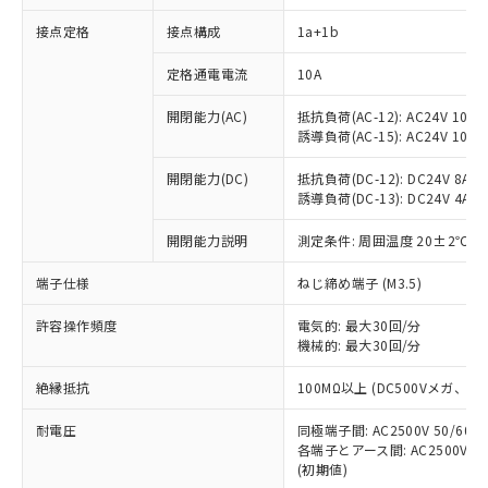
接点定格
接点構成
1a+1b
※1 対応状況
定格通電電流
10A
対応済み：EU RoHS指令（10物質）の
開閉能力(AC)
抵抗負荷(AC-12): AC24V 10A/A
非含有に対応した製品が提供可能な商品で
誘導負荷(AC-15): AC24V 10A/AC
す。
対応予定：EU RoHS指令（10物質）の非含
開閉能力(DC)
抵抗負荷(DC-12): DC24V 8A/DC
ご利用条件
有に対応した製品に切り替える予定のある
誘導負荷(DC-13): DC24V 4A/DC
商品です。
対応予定なし：EU RoHS指令（10物質）の
開閉能力説明
測定条件: 周囲温度 20±2℃、
以下の条件をお読みいただき、同意のうえ
非含有に非対応の商品で、対応品を出す予
ご利用ください。
端子仕様
ねじ締め端子 (M3.5)
定はありません。
調査・確認中：EU RoHS指令（10物質）の
本サービスは、当社制御機器事業取扱
※1 中国RoHS○×表
許容操作頻度
電気的: 最大30回/分
非含有の対応状況を調査中または確認中の
商品の当社在庫状況および標準価格
機械的: 最大30回/分
商品です。
(税抜)を提供させていただくもので
「○」：最大均質材料含有率が中国RoHSの
非該当品：ライセンス料など無形物で、有
す。
絶縁抵抗
100MΩ以上 (DC500Vメガ、
基準値以下であることを示します。
害物質有無と関係のない商品です。
当社制御機器事業取扱商品の中には、
「×」：最大均質材料含有率が中国RoHSの
仕入先様の事情により、非含有部品として
耐電圧
同極端子間: AC2500V 50/60
本サービスの対象外となる商品もある
基準値を超えていることを示します。
いたものが、含有品と判明した場合などや
当社は、これら貴社製品のうち、外国
各端子とアース間: AC2500V 50/
ことをご了承ください。
「－」：未確認です。当社販売部門へお問
むを得ず変更することがあります。
(初期値)
為替および外国貿易法に定める商品
在庫状況および標準価格照会結果は、
い合わせください。