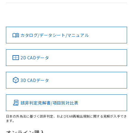
ログイン/会員登録
EU RoHS
注意事項・凡例
A30NW-3ML-TAA-G102-ACについての規格認証/適合状況に
ついては、「カスタマーサポートセンタ お客様相談室」また
は貴社担当オムロン営業員または販売店にお問い合わせくだ
対応状況
対応予定月
※1
※2
さい。
ダウンロードデータをご利用いただく前に、以下を必ずお読
みください。
カタログ/データシート/マニュアル
対応済み
ソフトウェアの使用条件
お問い合わせ
中国 RoHS
注意事項・凡例
2D CADデータ
中国 RoHS表
※1 ※2
3D CADデータ
Pb
Hg
Cd
Cr(VI)
該非判定見解書/項目別対比表
X
O
O
O
日本の外為法に基づく該非判定、およびEAR再輸出規制に関する見解が入手でき
ます。
"対応済み"や非含有の記載がされた商品であっても、流通
在庫等で未対応品が混在する可能性があります。
オンライン購入