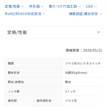
定格/性能
外形図
取りつけ穴加工図
CAD
RoHS/REACH対応状況
規格認証/適合状況
定格/性能
情報更新：2026/05/21
種類
ツマミ形セレクタスイッチ
胴体形状
丸胴形(φ30mm)
照光/非照光
照光
ノッチ数
3ノッチ
操作部
操作部形状
ツマミ形