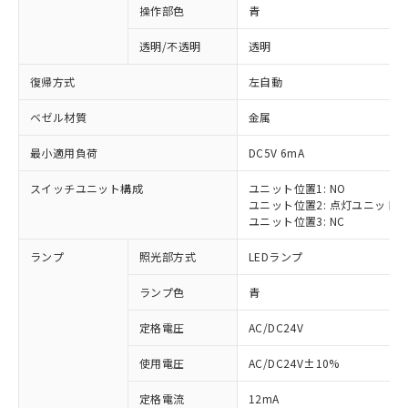
操作部色
青
透明/不透明
透明
復帰方式
左自動
ベゼル材質
金属
最小適用負荷
DC5V 6mA
スイッチユニット構成
ユニット位置1: NO
ユニット位置2: 点灯ユニット
ユニット位置3: NC
ランプ
照光部方式
LEDランプ
ランプ色
青
定格電圧
AC/DC24V
使用電圧
AC/DC24V±10%
定格電流
12mA