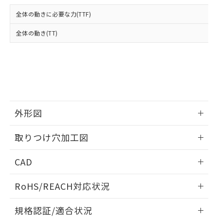
および当社の共同利用者が、当社の製
下記の非含有証明書をダウンロードするこ
品・サービスに関するお客様との取
全体の動きに必要な力(TTF)
とができます。
合意する
キャンセル
引・商談に必要な範囲で利用すること
をご了承ください。
全体の動き(TT)
EU RoHS指令（10物質）の非含有証明書
※当社の共同利用者とは、
"個人情報
51物質の非含有証明書（当社基準）
の共同利用に関して"
の「1.共同利
※本証明書は発行日時点で非含有を証明す
用者の範囲」に記載されている法人を
るもので、過去に遡って非含有を証明する
指します。
ものではありません。
また、RoHS指令のフタル酸エステル類４
物質の対応では、対応完了までの期間は出
荷製品に未対応品が混在することから備考
外形図
欄に対応日を記載しておりました。
情報更新：2026/05/21
既に当社にて対応品への在庫切替を完了
取りつけ穴加工図
していることから、特段のことがない限
り、2022年1月12日より割愛しておりま
情報更新：2026/05/21
CAD
す。
ログイン/会員登録いただくと、CADデータをダウンロー
RoHS/REACH対応状況
ドすることができます。
情報更新：2026/7/29
規格認証/適合状況