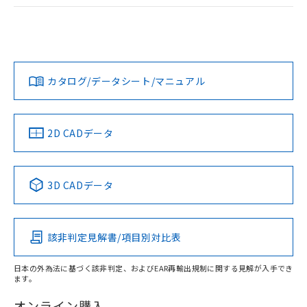
ログイン/会員登録
EU RoHS
注意事項・凡例
A30NW-3ML-TAA-G102-ABについての規格認証/適合状況に
ついては、「カスタマーサポートセンタ お客様相談室」また
は貴社担当オムロン営業員または販売店にお問い合わせくだ
対応状況
対応予定月
※1
※2
さい。
ダウンロードデータをご利用いただく前に、以下を必ずお読
みください。
カタログ/データシート/マニュアル
対応済み
ソフトウェアの使用条件
お問い合わせ
中国 RoHS
注意事項・凡例
2D CADデータ
中国 RoHS表
※1 ※2
3D CADデータ
Pb
Hg
Cd
Cr(VI)
該非判定見解書/項目別対比表
X
O
O
O
日本の外為法に基づく該非判定、およびEAR再輸出規制に関する見解が入手でき
ます。
"対応済み"や非含有の記載がされた商品であっても、流通
在庫等で未対応品が混在する可能性があります。
オンライン購入