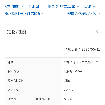
定格/性能
外形図
取りつけ穴加工図
CAD
RoHS/REACH対応状況
規格認証/適合状況
定格/性能
情報更新：2026/05/21
種類
ツマミ形セレクタスイッチ
胴体形状
丸胴形(φ30mm)
照光/非照光
照光
ノッチ数
3ノッチ
操作部
操作部形状
ツマミ形