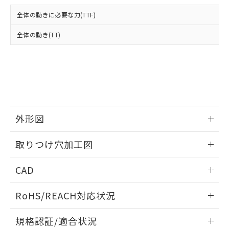
および当社の共同利用者が、当社の製
下記の非含有証明書をダウンロードするこ
品・サービスに関するお客様との取
全体の動きに必要な力(TTF)
とができます。
合意する
キャンセル
引・商談に必要な範囲で利用すること
をご了承ください。
全体の動き(TT)
EU RoHS指令（10物質）の非含有証明書
※当社の共同利用者とは、
"個人情報
51物質の非含有証明書（当社基準）
の共同利用に関して"
の「1.共同利
※本証明書は発行日時点で非含有を証明す
用者の範囲」に記載されている法人を
るもので、過去に遡って非含有を証明する
指します。
ものではありません。
また、RoHS指令のフタル酸エステル類４
物質の対応では、対応完了までの期間は出
荷製品に未対応品が混在することから備考
外形図
欄に対応日を記載しておりました。
情報更新：2026/05/21
既に当社にて対応品への在庫切替を完了
取りつけ穴加工図
していることから、特段のことがない限
り、2022年1月12日より割愛しておりま
情報更新：2026/05/21
CAD
す。
ログイン/会員登録いただくと、CADデータをダウンロー
RoHS/REACH対応状況
ドすることができます。
情報更新：2026/7/29
規格認証/適合状況