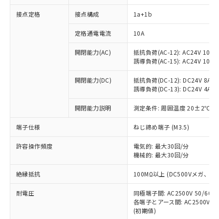
接点定格
接点構成
1a+1b
※1 対応状況
定格通電電流
10A
対応済み：EU RoHS指令（10物質）の
開閉能力(AC)
抵抗負荷(AC-12): AC24V 10A/A
非含有に対応した製品が提供可能な商品で
誘導負荷(AC-15): AC24V 10A/AC
す。
対応予定：EU RoHS指令（10物質）の非含
開閉能力(DC)
抵抗負荷(DC-12): DC24V 8A/DC
ご利用条件
有に対応した製品に切り替える予定のある
誘導負荷(DC-13): DC24V 4A/DC
商品です。
対応予定なし：EU RoHS指令（10物質）の
開閉能力説明
測定条件: 周囲温度 20±2℃、
以下の条件をお読みいただき、同意のうえ
非含有に非対応の商品で、対応品を出す予
ご利用ください。
端子仕様
ねじ締め端子 (M3.5)
定はありません。
調査・確認中：EU RoHS指令（10物質）の
本サービスは、当社制御機器事業取扱
※1 中国RoHS○×表
許容操作頻度
電気的: 最大30回/分
非含有の対応状況を調査中または確認中の
商品の当社在庫状況および標準価格
機械的: 最大30回/分
商品です。
(税抜)を提供させていただくもので
「○」：最大均質材料含有率が中国RoHSの
非該当品：ライセンス料など無形物で、有
す。
絶縁抵抗
100MΩ以上 (DC500Vメガ、
基準値以下であることを示します。
害物質有無と関係のない商品です。
当社制御機器事業取扱商品の中には、
「×」：最大均質材料含有率が中国RoHSの
仕入先様の事情により、非含有部品として
耐電圧
同極端子間: AC2500V 50/60
本サービスの対象外となる商品もある
基準値を超えていることを示します。
いたものが、含有品と判明した場合などや
当社は、これら貴社製品のうち、外国
各端子とアース間: AC2500V 50/
ことをご了承ください。
「－」：未確認です。当社販売部門へお問
むを得ず変更することがあります。
(初期値)
為替および外国貿易法に定める商品
在庫状況および標準価格照会結果は、
い合わせください。