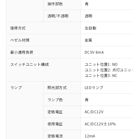
操作部色
青
透明/不透明
透明
復帰方式
左自動
ベゼル材質
金属
最小適用負荷
DC5V 6mA
スイッチユニット構成
ユニット位置1: NO
ユニット位置2: 点灯ユニット
ユニット位置3: NC
ランプ
照光部方式
LEDランプ
ランプ色
青
定格電圧
AC/DC12V
使用電圧
AC/DC12V±10%
定格電流
12mA