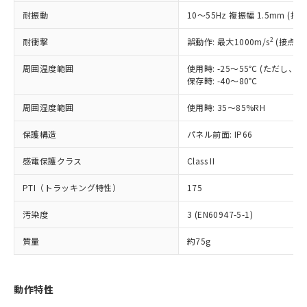
（以下｢規制貨物等」という）を輸出
記載している更新日時点での社内デー
耐振動
10～55Hz 複振幅 1.5mm (接
*EU RoHS指令（10物質）：
または国外への提供する場合は、日本
記
タに基づき作成されるものであり、閲
説明
鉛(Pb) 1000ppm以下、 水銀(Hg) 1000ppm以下、 カド
*中国RoHS10物質の基準値 (GB/T26572)：
国政府の輸出許可(または役務取引許
号
覧された時点での実際の在庫および標
ミウム(Cd) 100ppm以下、
Pb(鉛) :1000ppm、 Hg(水銀) : 1000ppm、 Cd(カドミウ
2
耐衝撃
誤動作: 最大1000m/s
(接点開
可)を取得するなどの必要な手続きを
六価クロム(Cr(Ⅵ)) 1000ppm以下、ポリ臭化ビフェニル
ム) : 100ppm、
準価格とは異なる場合があることをご
類(PBB) 1000ppm以下、ポリ臭化ジフェニルエーテル類
Cr(Ⅵ)(六価クロム) : 1000ppm、 PBBs(ポリ臭化ビフェ
とります。
了承ください。
(PBDE) 1000ppm以下、フタル酸ビス(2-エチルヘキシ
周囲温度範囲
使用時: -25～55℃ (ただし
○
一定数以上の在庫あり
ニル類) : 1000ppm、 PBDEs(ポリ臭化ジフェニルエーテ
当社は規制貨物を破棄する場合は、完
ル) (DEHP)(別名：DOP) 1000ppm以下、フタル酸ブチ
正式な納期状況および標準価格はお客
ル類) : 1000ppm、
保存時: -40～80℃
ルベンジル（BBP） 1000ppm以下、フタル酸ジブチル
全に破砕するなど、違法に輸出されな
DBP(フタル酸ジブチル) : 1000ppm、 DIBP(フタル酸ジ
様のお取引先、またはお客様担当のオ
（DBP） 1000ppm以下、フタル酸ジイソブチル
イソブチル) : 1000ppm、 BBP(フタル酸ブチルベンジ
△
一定数には満たないが在庫あり
いよう必要な手段を講じます。
周囲湿度範囲
使用時: 35～85%RH
ムロン制御機器販売店・当社販売員に
(DIBP) 1000ppm以下
ル) : 1000ppm、
当社は貴社製品を、核兵器、ミサイ
但し、RoHS指令で産業用監視および制御機器に対する
DEHP(フタル酸ビス(2-エチルヘキシル)) : 1000ppm
ご相談ください。
適用除外項目は除く。
ル、化学兵器、生物兵器またはその他
保護構造
パネル前面: IP66
－
在庫なし(最新の在庫状況につ
オムロン制御機器販売店や当社販売拠
フタル酸エステル類の４物質については閾値を超える意
武器並びにこれらの製造装置等に一切
いては、お客様のお取引先、ま
図的な使用がないことを確認しています。
点は「
販売ネットワーク
」をご確認
※2 環境保護使用期限
感電保護クラス
Class II
使用いたしません。
たはお客様担当のオムロン制御
ください。
当社は、貴社製品を第三者に販売する
機器販売店・当社販売員にご確
在庫状況および標準価格結果を当社の
PTI（トラッキング特性）
175
※2 対応予定月
「ｅ」：有害物質（10物質）のすべてが基
場合は、上記1、2および3の内容を当
認ください)
事前の承諾なく第三者に漏洩または開
準値以下であることを示します。
該第三者に通知します。また当社は、
示しないようお願いします。
汚染度
3 (EN60947-5-1)
部品在庫の切り替え状況などにより、予定
「10」：通常の使用状況下において有害物
販売先および販売に係わる関係者が違
マイパーツ機能（部品リスト作成サー
空
受注生産機種、また在庫状況の
月が前後することがあります。
質が外部に漏えいし、環境に深刻な影響を
法に輸出するおそれがある場合は、取
ビス）をご利用いただくには、I-Web
白
情報を公開していない機種
質量
約75g
及ぼさない年数を意味します。
り引きをいたしません。
メンバーズにご登録されている必要が
「－」：未確認です。当社販売部門へお問
あります。
い合わせください。
お客様が当ウェブサイト上で当社にご
動作特性
※3 非含有証明書ダウンロード
登録された部品リストについて、当社