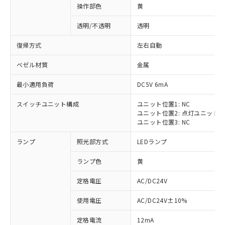
操作部色
黄
透明/不透明
透明
復帰方式
左右自動
ベゼル材質
金属
最小適用負荷
DC5V 6mA
スイッチユニット構成
ユニット位置1: NC
ユニット位置2: 点灯ユニット
ユニット位置3: NC
ランプ
照光部方式
LEDランプ
ランプ色
黄
定格電圧
AC/DC24V
※1 対応状況
使用電圧
AC/DC24V±10%
定格電流
12mA
対応済み：EU RoHS指令（10物質）の