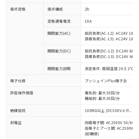
非含有に対応した製品が提供可能な商品で
接点定格
接点構成
2b
す。
対応予定：EU RoHS指令（10物質）の非含
ご利用条件
定格通電電流
10A
有に対応した製品に切り替える予定のある
商品です。
開閉能力(AC)
抵抗負荷(AC-12): AC24V 10A/A
対応予定なし：EU RoHS指令（10物質）の
誘導負荷(AC-15): AC24V 10A/AC
以下の条件をお読みいただき、同意のうえ
非含有に非対応の商品で、対応品を出す予
ご利用ください。
定はありません。
開閉能力(DC)
抵抗負荷(DC-12): DC24V 8A/DC
調査・確認中：EU RoHS指令（10物質）の
誘導負荷(DC-13): DC24V 4A/DC
本サービスは、当社制御機器事業取扱
※1 中国RoHS○×表
非含有の対応状況を調査中または確認中の
商品の当社在庫状況および標準価格
開閉能力説明
測定条件: 周囲温度 20±2℃、
商品です。
(税抜)を提供させていただくもので
「○」：最大均質材料含有率が中国RoHSの
非該当品：ライセンス料など無形物で、有
す。
端子仕様
プッシュインPlus端子台
基準値以下であることを示します。
害物質有無と関係のない商品です。
当社制御機器事業取扱商品の中には、
「×」：最大均質材料含有率が中国RoHSの
仕入先様の事情により、非含有部品として
本サービスの対象外となる商品もある
許容操作頻度
電気的: 最大30回/分
基準値を超えていることを示します。
いたものが、含有品と判明した場合などや
当社は、これら貴社製品のうち、外国
ことをご了承ください。
機械的: 最大30回/分
「－」：未確認です。当社販売部門へお問
むを得ず変更することがあります。
為替および外国貿易法に定める商品
在庫状況および標準価格照会結果は、
い合わせください。
（以下｢規制貨物等」という）を輸出
絶縁抵抗
100MΩ以上 (DC500Vメガ、
記載している更新日時点での社内デー
*EU RoHS指令（10物質）：
または国外への提供する場合は、日本
記
タに基づき作成されるものであり、閲
説明
鉛(Pb) 1000ppm以下、 水銀(Hg) 1000ppm以下、 カド
*中国RoHS10物質の基準値 (GB/T26572)：
国政府の輸出許可(または役務取引許
耐電圧
同極端子間: AC2500V 50/60
号
覧された時点での実際の在庫および標
ミウム(Cd) 100ppm以下、
Pb(鉛) :1000ppm、 Hg(水銀) : 1000ppm、 Cd(カドミウ
各端子とアース間: AC2500V 50/
可)を取得するなどの必要な手続きを
六価クロム(Cr(Ⅵ)) 1000ppm以下、ポリ臭化ビフェニル
ム) : 100ppm、
準価格とは異なる場合があることをご
類(PBB) 1000ppm以下、ポリ臭化ジフェニルエーテル類
(初期値)
Cr(Ⅵ)(六価クロム) : 1000ppm、 PBBs(ポリ臭化ビフェ
とります。
了承ください。
(PBDE) 1000ppm以下、フタル酸ビス(2-エチルヘキシ