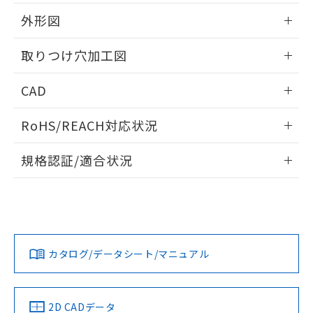
51物質の非含有証明書（当社基準）
の共同利用に関して"
の「1.共同利
※本証明書は発行日時点で非含有を証明す
外形図
用者の範囲」に記載されている法人を
るもので、過去に遡って非含有を証明する
指します。
ものではありません。
情報更新：2026/05/21
取りつけ穴加工図
また、RoHS指令のフタル酸エステル類４
物質の対応では、対応完了までの期間は出
情報更新：2026/05/21
CAD
荷製品に未対応品が混在することから備考
欄に対応日を記載しておりました。
ログイン/会員登録いただくと、CADデータをダウンロー
既に当社にて対応品への在庫切替を完了
RoHS/REACH対応状況
ドすることができます。
していることから、特段のことがない限
り、2022年1月12日より割愛しておりま
情報更新：2026/7/29
規格認証/適合状況
す。
ログイン/会員登録
EU RoHS
注意事項・凡例
A30NW-3MB-TYA-P202-YCについての規格認証/適合状況に
ついては、「カスタマーサポートセンタ お客様相談室」また
は貴社担当オムロン営業員または販売店にお問い合わせくだ
対応状況
対応予定月
※1
※2
さい。
ダウンロードデータをご利用いただく前に、以下を必ずお読
みください。
カタログ/データシート/マニュアル
対応済み
ソフトウェアの使用条件
お問い合わせ
中国 RoHS
注意事項・凡例
2D CADデータ