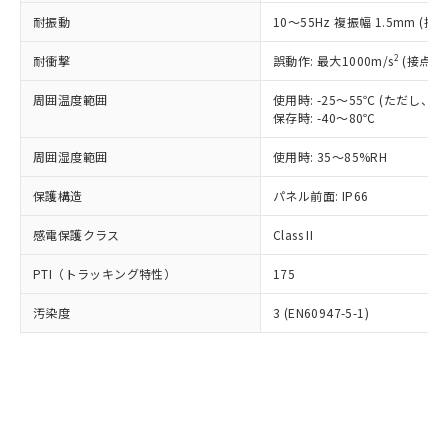
○
一定数以上の在庫あり
ニル類) : 1000ppm、 PBDEs(ポリ臭化ジフェニルエーテ
当社は規制貨物を破棄する場合は、完
ル) (DEHP)(別名：DOP) 1000ppm以下、フタル酸ブチ
正式な納期状況および標準価格はお客
ル類) : 1000ppm、
耐振動
10～55Hz 複振幅 1.5mm (接
ルベンジル（BBP） 1000ppm以下、フタル酸ジブチル
全に破砕するなど、違法に輸出されな
DBP(フタル酸ジブチル) : 1000ppm、 DIBP(フタル酸ジ
様のお取引先、またはお客様担当のオ
（DBP） 1000ppm以下、フタル酸ジイソブチル
イソブチル) : 1000ppm、 BBP(フタル酸ブチルベンジ
△
一定数には満たないが在庫あり
いよう必要な手段を講じます。
ムロン制御機器販売店・当社販売員に
(DIBP) 1000ppm以下
2
耐衝撃
ル) : 1000ppm、
誤動作: 最大1000m/s
(接点開
当社は貴社製品を、核兵器、ミサイ
但し、RoHS指令で産業用監視および制御機器に対する
DEHP(フタル酸ビス(2-エチルヘキシル)) : 1000ppm
ご相談ください。
適用除外項目は除く。
ル、化学兵器、生物兵器またはその他
－
在庫なし(最新の在庫状況につ
オムロン制御機器販売店や当社販売拠
周囲温度範囲
使用時: -25～55℃ (ただし
フタル酸エステル類の４物質については閾値を超える意
武器並びにこれらの製造装置等に一切
いては、お客様のお取引先、ま
図的な使用がないことを確認しています。
保存時: -40～80℃
点は「
販売ネットワーク
」をご確認
※2 環境保護使用期限
使用いたしません。
たはお客様担当のオムロン制御
ください。
当社は、貴社製品を第三者に販売する
周囲湿度範囲
使用時: 35～85%RH
機器販売店・当社販売員にご確
在庫状況および標準価格結果を当社の
※2 対応予定月
「ｅ」：有害物質（10物質）のすべてが基
場合は、上記1、2および3の内容を当
認ください)
事前の承諾なく第三者に漏洩または開
準値以下であることを示します。
保護構造
パネル前面: IP66
該第三者に通知します。また当社は、
示しないようお願いします。
部品在庫の切り替え状況などにより、予定
「10」：通常の使用状況下において有害物
販売先および販売に係わる関係者が違
マイパーツ機能（部品リスト作成サー
空
受注生産機種、また在庫状況の
感電保護クラス
Class II
月が前後することがあります。
質が外部に漏えいし、環境に深刻な影響を
法に輸出するおそれがある場合は、取
ビス）をご利用いただくには、I-Web
白
情報を公開していない機種
及ぼさない年数を意味します。
り引きをいたしません。
メンバーズにご登録されている必要が
PTI（トラッキング特性）
175
「－」：未確認です。当社販売部門へお問
あります。
い合わせください。
お客様が当ウェブサイト上で当社にご
汚染度
3 (EN60947-5-1)
※3 非含有証明書ダウンロード
登録された部品リストについて、当社
および当社の共同利用者が、当社の製
下記の非含有証明書をダウンロードするこ
品・サービスに関するお客様との取
とができます。
合意する
キャンセル
引・商談に必要な範囲で利用すること
をご了承ください。
EU RoHS指令（10物質）の非含有証明書
※当社の共同利用者とは、
"個人情報