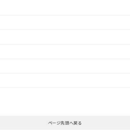
情報更新：2
情報更新：2
ードすることができます。
情報更新：
ログイン/会員登録
合状況については、「カスタマーサポートセンタ お客様相談室」または貴社
みください。
非含有証明書
※3
ページ先頭へ戻る
ダウンロードはこちら