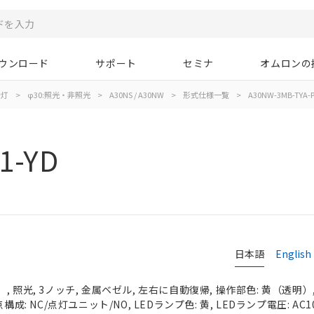
ウンロード
サポート
セミナ
オムロンの
示灯
>
φ30:照光・非照光
>
A30NS / A30NW
>
形式仕様一覧
>
A30NW-3MB-TYA-P
1-YD
日本語
English
 照光, 3ノッチ, 金属ベゼル, 左右に自動復帰, 操作部色: 黄（透明）, I
成: NC/点灯ユニット/NO, LEDランプ色: 黄, LEDランプ電圧: AC100