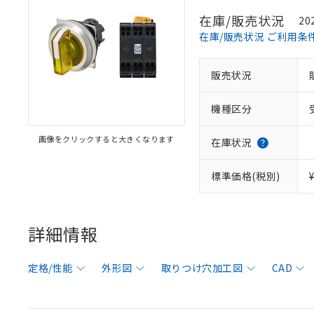
在庫/販売状況
20
在庫/販売状況 ご利用条
販売状況
機種区分
画像をクリックすると大きくなります
在庫状況
標準価格(税別)
詳細情報
定格/性能
外形図
取りつけ穴加工図
CAD