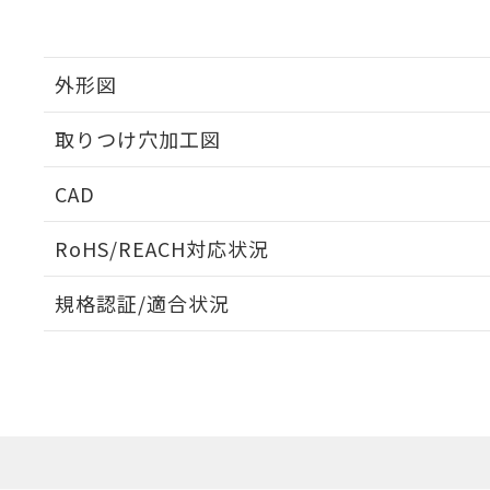
外形図
取りつけ穴加工図
CAD
ログイン/会員登録いただくと、CADデータをダウンロ
RoHS/REACH対応状況
規格認証/適合状況
EU RoHS
注意事項・凡例
A30NW-3MB-TYA-P201-YDについての規格認証/適
業員または販売店にお問い合わせください。
ダウンロードデータをご利用いただく前に、以下を必ずお読
対応状況
対応予定月
※1
※2
ソフトウェアの使用条件
対応済み