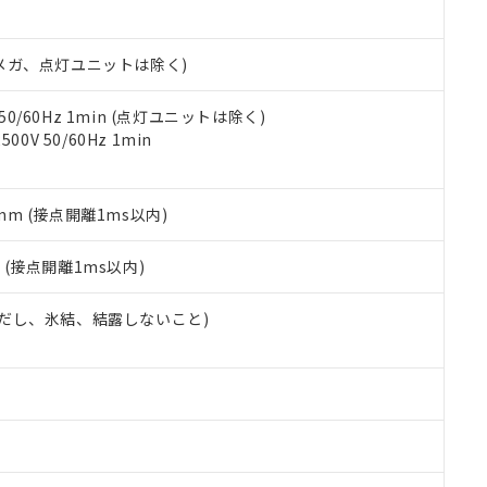
書ダウンロード
す。当社販売部門へお問い合わせください。
品・サービスに関するお客様との取引・商談に必要な範囲で利用す
合意する
キャンセル
書をダウンロードすることができます。
00Vメガ、点灯ユニットは除く)
利用者とは、
"個人情報の共同利用に関して"
の「1.共同利用者の
します。
10物質）の非含有証明書
明書（当社基準）
 50/60Hz 1min (点灯ユニットは除く)
日時点で非含有を証明するもので、過去に遡って非含有を証明するも
0V 50/60Hz 1min
令のフタル酸エステル類４物質の対応では、対応完了までの期間は出
備考欄に対応日を記載しておりました。
品への在庫切替を完了していることから、特段のことがない限り、20
5mm (接点開離1ms以内)
す。
2
(接点開離1ms以内)
 (ただし、氷結、結露しないこと)