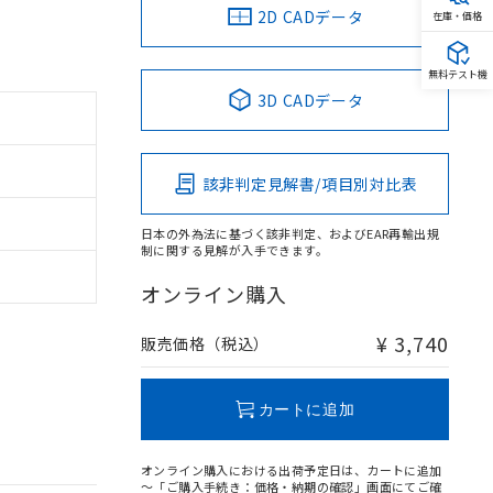
2D CADデータ
在庫・価格
無料テスト機
3D CADデータ
該非判定見解書/項目別対比表
日本の外為法に基づく該非判定、およびEAR再輸出規
制に関する見解が入手できます。
オンライン購入
¥ 3,740
販売価格（税込）
カートに追加
オンライン購入における出荷予定日は、カートに追加
～「ご購入手続き：価格・納期の確認」画面にてご確