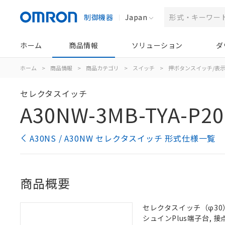
制御機器
Japan
ホーム
商品情報
ソリューション
ダ
ホーム
>
商品情報
>
商品カテゴリ
>
スイッチ
>
押ボタンスイッチ/表
セレクタスイッチ
A30NW-3MB-TYA-P20
A30NS / A30NW セレクタスイッチ 形式仕様一覧
商品概要
セレクタスイッチ（φ30）,
シュインPlus端子台, 接点構