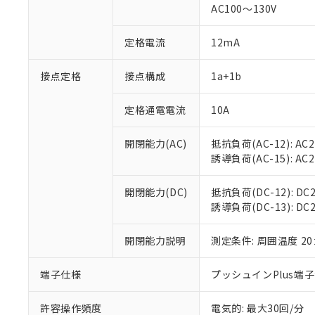
対応済み：EU
AC100～130V
対応予定：EU R
対応予定なし：EU
定格電流
12mA
調査・確認中：EU
ご利用条件
非該当品：ライセ
※1 中国RoHS
接点定格
接点構成
1a+1b
仕入先様の事情に
があります。
以下の条件をお読
「○」：最大均質
定格通電電流
10A
「×」：最大均質
本サービスは
当社は、これ
*EU RoHS指令（10物
「－」：未確認で
鉛(Pb) 1000ppm以下、
くものです。
う）を輸出ま
開閉能力(AC)
抵抗負荷(AC-12): AC24
記
説明
六価クロム(Cr(Ⅵ)) 1
当社制御機器
などの必要な
フタル酸ビス(2-エチルヘ
誘導負荷(AC-15): AC24V
号
*中国RoHS10物質の基準値 
ル（DBP） 1000ppm
在庫状況およ
当社は規制貨
Pb(鉛) :1000ppm、 Hg
但し、RoHS指令で産
のであり、閲
ます。
Cr(Ⅵ)(六価クロム) : 
フタル酸エステル類の４
開閉能力(DC)
抵抗負荷(DC-12): DC24
○
一定数以
DBP(フタル酸ジブチル) :
い。
当社は貴社製
DEHP(フタル酸ビス(2-エ
誘導負荷(DC-13): DC24
正式な納期状
置等に一切使
当社販売員に
※2 対応予定月
△
一定数に
当社は、貴社
オムロン制御
開閉能力説明
測定条件: 周囲温度 2
また当社は、
※2 環境保護使
在庫状況およ
部品在庫の切り替
たしません。
－
在庫なし
す。
「ｅ」：有害物質
端子仕様
プッシュインPlus端
機器販売
マイパーツ機
「10」：通常の
ている必要が
味します。
許容操作頻度
電気的: 最大30回/分
空
受注生産
お客様が当ウ