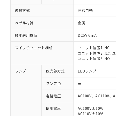
復帰方式
左右自動
ベゼル材質
金属
最小適用負荷
DC5V 6mA
スイッチユニット構成
ユニット位置1: NC
ユニット位置2: 点灯
ユニット位置3: NO
ランプ
照光部方式
LEDランプ
ランプ色
黄
定格電圧
AC100V、AC110V、A
※1 対応状況
使用電圧
AC100V±10%
AC110V±10%