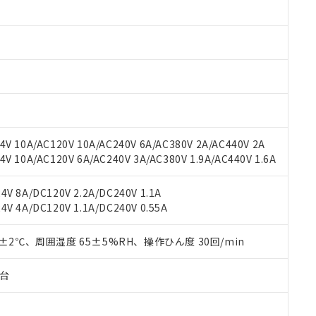
 RoHS指令（10物質）の非含有に対応した製品が提供可能な商品です
oHS指令（10物質）の非含有に対応した製品に切り替える予定のある
 RoHS指令（10物質）の非含有に非対応の商品で、対応品を出す予
 RoHS指令（10物質）の非含有の対応状況を調査中または確認中の
ンス料など無形物で、有害物質有無と関係のない商品です。
○×表
より、非含有部品としていたものが、含有品と判明した場合などやむ
みいただき、同意のうえご利用ください。
材料含有率が中国RoHSの基準値以下であることを示します。
材料含有率が中国RoHSの基準値を超えていることを示します。
、当社制御機器事業取扱商品の当社在庫状況および標準価格(税抜)
ら貴社製品のうち、外国為替および外国貿易法に定める商品（以下｢
質）：
す。当社販売部門へお問い合わせください。
 水銀(Hg) 1000ppm以下、 カドミウム(Cd) 100ppm以下、
たは国外への提供する場合は、日本国政府の輸出許可(または役務取
V 10A/AC120V 10A/AC240V 6A/AC380V 2A/AC440V 2A
000ppm以下、ポリ臭化ビフェニル類(PBB) 1000ppm以下、ポリ臭化ジフェニルエーテル類(P
事業取扱商品の中には、本サービスの対象外となる商品もあること
手続きをとります。
キシル) (DEHP)(別名：DOP) 1000ppm以下、フタル酸ブチルベンジル（BBP） 100
 10A/AC120V 6A/AC240V 3A/AC380V 1.9A/AC440V 1.6A
(GB/T26572)：
以下、フタル酸ジイソブチル (DIBP) 1000ppm以下
び標準価格照会結果は、記載している更新日時点での社内データに
物を破棄する場合は、完全に破砕するなど、違法に輸出されないよ
(水銀) : 1000ppm、 Cd(カドミウム) : 100ppm、
業用監視および制御機器に対する適用除外項目は除く。
覧された時点での実際の在庫および標準価格とは異なる場合がある
1000ppm、 PBBs(ポリ臭化ビフェニル類) : 1000ppm、 PBDEs(ポリ臭化ジフェニルエーテル類
物質については閾値を超える意図的な使用がないことを確認しています。
V 8A/DC120V 2.2A/DC240V 1.1A
上の在庫あり
 1000ppm、 DIBP(フタル酸ジイソブチル) : 1000ppm、 BBP(フタル酸ブチルベンジル) :
品を、核兵器、ミサイル、化学兵器、生物兵器またはその他武器並
チルヘキシル)) : 1000ppm
V 4A/DC120V 1.1A/DC240V 0.55A
況および標準価格はお客様のお取引先、またはお客様担当のオムロ
用いたしません。
ご相談ください。
は満たないが在庫あり
製品を第三者に販売する場合は、上記1、2および3の内容を当該第
機器販売店や当社販売拠点は「
販売ネットワーク
」をご確認くだ
0±2℃、周囲湿度 65±5%RH、操作ひん度 30回/min
販売先および販売に係わる関係者が違法に輸出するおそれがある場
用期限
び標準価格結果を当社の事前の承諾なく第三者に漏洩または開示し
え状況などにより、予定月が前後することがあります。
(最新の在庫状況については、お客様のお取引先、またはお客様担当
（10物質）のすべてが基準値以下であることを示します。
子台
店・当社販売員にご確認ください)
能（部品リスト作成サービス）をご利用いただくには、I-Webメン
使用状況下において有害物質が外部に漏えいし、環境に深刻な影響を
あります。
機種、また在庫状況の情報を公開していない機種
ェブサイト上で当社にご登録された部品リストについて、当社およ