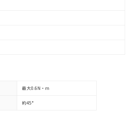
最大0.6N・m
約45°