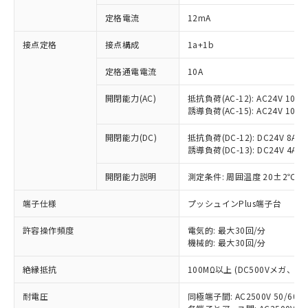
定格電流
12mA
接点定格
接点構成
1a+1b
※1 対応状況
定格通電電流
10A
対応済み：EU RoHS指令（10物質）の
非含有に対応した製品が提供可能な商品で
開閉能力(AC)
抵抗負荷(AC-12): AC24V 10A/A
す。
誘導負荷(AC-15): AC24V 10A/AC
対応予定：EU RoHS指令（10物質）の非含
ご利用条件
有に対応した製品に切り替える予定のある
開閉能力(DC)
抵抗負荷(DC-12): DC24V 8A/DC
商品です。
誘導負荷(DC-13): DC24V 4A/DC
対応予定なし：EU RoHS指令（10物質）の
以下の条件をお読みいただき、同意のうえ
開閉能力説明
測定条件: 周囲温度 20±2℃、
非含有に非対応の商品で、対応品を出す予
ご利用ください。
定はありません。
端子仕様
プッシュインPlus端子台
調査・確認中：EU RoHS指令（10物質）の
本サービスは、当社制御機器事業取扱
※1 中国RoHS○×表
非含有の対応状況を調査中または確認中の
商品の当社在庫状況および標準価格
許容操作頻度
電気的: 最大30回/分
商品です。
(税抜)を提供させていただくもので
機械的: 最大30回/分
「○」：最大均質材料含有率が中国RoHSの
非該当品：ライセンス料など無形物で、有
す。
基準値以下であることを示します。
害物質有無と関係のない商品です。
絶縁抵抗
100MΩ以上 (DC500Vメガ、
当社制御機器事業取扱商品の中には、
「×」：最大均質材料含有率が中国RoHSの
仕入先様の事情により、非含有部品として
本サービスの対象外となる商品もある
基準値を超えていることを示します。
いたものが、含有品と判明した場合などや
当社は、これら貴社製品のうち、外国
耐電圧
同極端子間: AC2500V 50/60
ことをご了承ください。
「－」：未確認です。当社販売部門へお問
むを得ず変更することがあります。