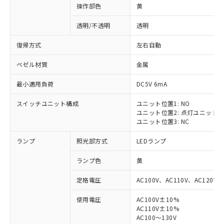
操作部色
黄
透明/不透明
透明
復帰方式
左右自動
ベゼル材質
金属
最小適用負荷
DC5V 6mA
スイッチユニット構成
ユニット位置1: NO
ユニット位置2: 点灯ユニット
ユニット位置3: NC
ランプ
照光部方式
LEDランプ
ランプ色
黄
定格電圧
AC100V、AC110V、AC120V
使用電圧
AC100V±10%
AC110V±10%
AC100～130V