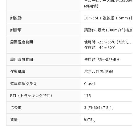
各端子とアース間: AC2500V 50/
為替および外国貿易法に定める商品
在庫状況および標準価格照会結果は、
い合わせください。
(初期値)
（以下｢規制貨物等」という）を輸出
記載している更新日時点での社内デー
*EU RoHS指令（10物質）：
または国外への提供する場合は、日本
記
タに基づき作成されるものであり、閲
説明
鉛(Pb) 1000ppm以下、 水銀(Hg) 1000ppm以下、 カド
耐振動
10～55Hz 複振幅 1.5mm (接
*中国RoHS10物質の基準値 (GB/T26572)：
国政府の輸出許可(または役務取引許
号
覧された時点での実際の在庫および標
ミウム(Cd) 100ppm以下、
Pb(鉛) :1000ppm、 Hg(水銀) : 1000ppm、 Cd(カドミウ
可)を取得するなどの必要な手続きを
六価クロム(Cr(Ⅵ)) 1000ppm以下、ポリ臭化ビフェニル
ム) : 100ppm、
準価格とは異なる場合があることをご
2
耐衝撃
誤動作: 最大1000m/s
(接点開
類(PBB) 1000ppm以下、ポリ臭化ジフェニルエーテル類
Cr(Ⅵ)(六価クロム) : 1000ppm、 PBBs(ポリ臭化ビフェ
とります。
了承ください。
(PBDE) 1000ppm以下、フタル酸ビス(2-エチルヘキシ
○
一定数以上の在庫あり
ニル類) : 1000ppm、 PBDEs(ポリ臭化ジフェニルエーテ
当社は規制貨物を破棄する場合は、完
ル) (DEHP)(別名：DOP) 1000ppm以下、フタル酸ブチ
正式な納期状況および標準価格はお客
ル類) : 1000ppm、
周囲温度範囲
使用時: -25～55℃ (ただし
ルベンジル（BBP） 1000ppm以下、フタル酸ジブチル
全に破砕するなど、違法に輸出されな
DBP(フタル酸ジブチル) : 1000ppm、 DIBP(フタル酸ジ
保存時: -40～80℃
様のお取引先、またはお客様担当のオ
（DBP） 1000ppm以下、フタル酸ジイソブチル
イソブチル) : 1000ppm、 BBP(フタル酸ブチルベンジ
△
一定数には満たないが在庫あり
いよう必要な手段を講じます。
ムロン制御機器販売店・当社販売員に
(DIBP) 1000ppm以下
ル) : 1000ppm、
当社は貴社製品を、核兵器、ミサイ
但し、RoHS指令で産業用監視および制御機器に対する
周囲湿度範囲
使用時: 35～85%RH
DEHP(フタル酸ビス(2-エチルヘキシル)) : 1000ppm
ご相談ください。
適用除外項目は除く。
ル、化学兵器、生物兵器またはその他
－
在庫なし(最新の在庫状況につ
オムロン制御機器販売店や当社販売拠
フタル酸エステル類の４物質については閾値を超える意
保護構造
パネル前面: IP66
武器並びにこれらの製造装置等に一切
いては、お客様のお取引先、ま
図的な使用がないことを確認しています。
点は「
販売ネットワーク
」をご確認
※2 環境保護使用期限
使用いたしません。
たはお客様担当のオムロン制御
ください。
感電保護クラス
Class II
当社は、貴社製品を第三者に販売する
機器販売店・当社販売員にご確
在庫状況および標準価格結果を当社の
※2 対応予定月
「ｅ」：有害物質（10物質）のすべてが基
場合は、上記1、2および3の内容を当
認ください)
事前の承諾なく第三者に漏洩または開
PTI（トラッキング特性）
175
準値以下であることを示します。
該第三者に通知します。また当社は、
示しないようお願いします。
部品在庫の切り替え状況などにより、予定
「10」：通常の使用状況下において有害物
販売先および販売に係わる関係者が違
マイパーツ機能（部品リスト作成サー
空
受注生産機種、また在庫状況の
汚染度
3 (EN60947-5-1)
月が前後することがあります。
質が外部に漏えいし、環境に深刻な影響を
法に輸出するおそれがある場合は、取
ビス）をご利用いただくには、I-Web
白
情報を公開していない機種
及ぼさない年数を意味します。
り引きをいたしません。
メンバーズにご登録されている必要が
質量
約75g
「－」：未確認です。当社販売部門へお問
あります。
い合わせください。
お客様が当ウェブサイト上で当社にご
※3 非含有証明書ダウンロード