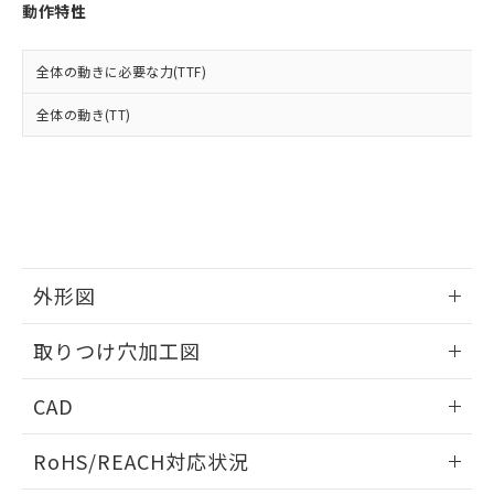
登録された部品リストについて、当社
動作特性
および当社の共同利用者が、当社の製
下記の非含有証明書をダウンロードするこ
品・サービスに関するお客様との取
とができます。
合意する
キャンセル
引・商談に必要な範囲で利用すること
全体の動きに必要な力(TTF)
をご了承ください。
EU RoHS指令（10物質）の非含有証明書
全体の動き(TT)
※当社の共同利用者とは、
"個人情報
51物質の非含有証明書（当社基準）
の共同利用に関して"
の「1.共同利
※本証明書は発行日時点で非含有を証明す
用者の範囲」に記載されている法人を
るもので、過去に遡って非含有を証明する
指します。
ものではありません。
また、RoHS指令のフタル酸エステル類４
物質の対応では、対応完了までの期間は出
荷製品に未対応品が混在することから備考
外形図
欄に対応日を記載しておりました。
既に当社にて対応品への在庫切替を完了
情報更新：2026/05/21
していることから、特段のことがない限
取りつけ穴加工図
り、2022年1月12日より割愛しておりま
す。
情報更新：2026/05/21
CAD
ログイン/会員登録いただくと、CADデータをダウンロー
RoHS/REACH対応状況
ドすることができます。