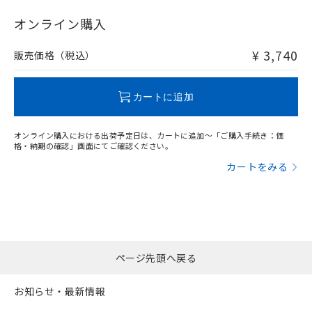
"対応済み"や非含有の記載がされた商品であっても、流通
在庫等で未対応品が混在する可能性があります。
オンライン購入
非含有品が必要な際は、弊社営業部門もしくは販売店へお
問い合わせください。
¥ 3,740
販売価格（税込）
この製品のRoHS/REACH対応状況ページへ
カートに追加
オンライン購入における出荷予定日は、カートに追加～「ご購入手続き：価
格・納期の確認」画面にてご確認ください。
カートをみる
ページ先頭へ戻る
お知らせ・最新情報