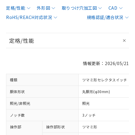
定格/性能
外形図
取りつけ穴加工図
CAD
RoHS/REACH対応状況
規格認証/適合状況
定格/性能
情報更新：2026/05/21
種類
ツマミ形セレクタスイッチ
胴体形状
丸胴形(φ30mm)
照光/非照光
照光
ノッチ数
3ノッチ
操作部
操作部形状
ツマミ形