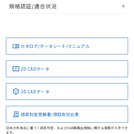
情報更新：2026/7/29
規格認証/適合状況
ログイン/会員登録
EU RoHS
注意事項・凡例
A30NW-3MB-TYA-P102-YDについての規格認証/適合状況に
ついては、「カスタマーサポートセンタ お客様相談室」また
は貴社担当オムロン営業員または販売店にお問い合わせくだ
対応状況
対応予定月
※1
※2
さい。
ダウンロードデータをご利用いただく前に、以下を必ずお読
みください。
カタログ/データシート/マニュアル
対応済み
ソフトウェアの使用条件
お問い合わせ
中国 RoHS
注意事項・凡例
2D CADデータ
中国 RoHS表
※1 ※2
3D CADデータ
Pb
Hg
Cd
Cr(VI)
該非判定見解書/項目別対比表
O
O
O
O
日本の外為法に基づく該非判定、およびEAR再輸出規制に関する見解が入手でき
ます。