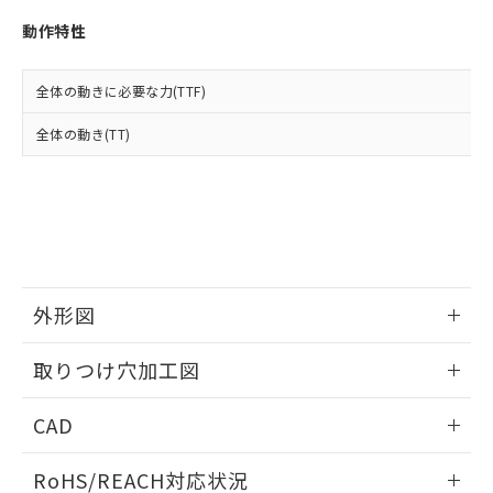
※3 非含有証明書ダウンロード
登録された部品リストについて、当社
動作特性
および当社の共同利用者が、当社の製
下記の非含有証明書をダウンロードするこ
品・サービスに関するお客様との取
とができます。
合意する
キャンセル
引・商談に必要な範囲で利用すること
全体の動きに必要な力(TTF)
をご了承ください。
EU RoHS指令（10物質）の非含有証明書
※当社の共同利用者とは、
"個人情報
全体の動き(TT)
51物質の非含有証明書（当社基準）
の共同利用に関して"
の「1.共同利
※本証明書は発行日時点で非含有を証明す
用者の範囲」に記載されている法人を
るもので、過去に遡って非含有を証明する
指します。
ものではありません。
また、RoHS指令のフタル酸エステル類４
物質の対応では、対応完了までの期間は出
荷製品に未対応品が混在することから備考
欄に対応日を記載しておりました。
外形図
既に当社にて対応品への在庫切替を完了
していることから、特段のことがない限
情報更新：2026/05/21
取りつけ穴加工図
り、2022年1月12日より割愛しておりま
す。
情報更新：2026/05/21
CAD
ログイン/会員登録いただくと、CADデータをダウンロー
RoHS/REACH対応状況
ドすることができます。