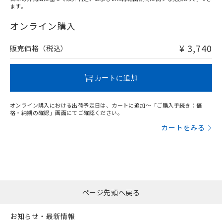
ます。
"対応済み"や非含有の記載がされた商品であっても、流通
在庫等で未対応品が混在する可能性があります。
オンライン購入
非含有品が必要な際は、弊社営業部門もしくは販売店へお
問い合わせください。
¥ 3,740
販売価格（税込）
この製品のRoHS/REACH対応状況ページへ
カートに追加
オンライン購入における出荷予定日は、カートに追加～「ご購入手続き：価
格・納期の確認」画面にてご確認ください。
カートをみる
ページ先頭へ戻る
お知らせ・最新情報