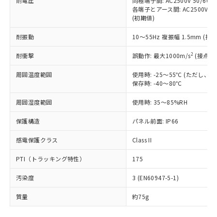
耐電圧
同極端子間: AC2500V 50/60
「－」：未確認です。当社販売部門へお問
むを得ず変更することがあります。
為替および外国貿易法に定める商品
在庫状況および標準価格照会結果は、
各端子とアース間: AC2500V 50/
い合わせください。
（以下｢規制貨物等」という）を輸出
(初期値)
記載している更新日時点での社内デー
*EU RoHS指令（10物質）：
または国外への提供する場合は、日本
記
タに基づき作成されるものであり、閲
説明
鉛(Pb) 1000ppm以下、 水銀(Hg) 1000ppm以下、 カド
*中国RoHS10物質の基準値 (GB/T26572)：
国政府の輸出許可(または役務取引許
耐振動
10～55Hz 複振幅 1.5mm (接
号
覧された時点での実際の在庫および標
ミウム(Cd) 100ppm以下、
Pb(鉛) :1000ppm、 Hg(水銀) : 1000ppm、 Cd(カドミウ
可)を取得するなどの必要な手続きを
六価クロム(Cr(Ⅵ)) 1000ppm以下、ポリ臭化ビフェニル
ム) : 100ppm、
準価格とは異なる場合があることをご
類(PBB) 1000ppm以下、ポリ臭化ジフェニルエーテル類
2
Cr(Ⅵ)(六価クロム) : 1000ppm、 PBBs(ポリ臭化ビフェ
耐衝撃
誤動作: 最大1000m/s
(接点開
とります。
了承ください。
(PBDE) 1000ppm以下、フタル酸ビス(2-エチルヘキシ
○
一定数以上の在庫あり
ニル類) : 1000ppm、 PBDEs(ポリ臭化ジフェニルエーテ
当社は規制貨物を破棄する場合は、完
ル) (DEHP)(別名：DOP) 1000ppm以下、フタル酸ブチ
正式な納期状況および標準価格はお客
ル類) : 1000ppm、
周囲温度範囲
使用時: -25～55℃ (ただし
ルベンジル（BBP） 1000ppm以下、フタル酸ジブチル
全に破砕するなど、違法に輸出されな
DBP(フタル酸ジブチル) : 1000ppm、 DIBP(フタル酸ジ
様のお取引先、またはお客様担当のオ
（DBP） 1000ppm以下、フタル酸ジイソブチル
保存時: -40～80℃
イソブチル) : 1000ppm、 BBP(フタル酸ブチルベンジ
△
一定数には満たないが在庫あり
いよう必要な手段を講じます。
ムロン制御機器販売店・当社販売員に
(DIBP) 1000ppm以下
ル) : 1000ppm、
当社は貴社製品を、核兵器、ミサイ
但し、RoHS指令で産業用監視および制御機器に対する
DEHP(フタル酸ビス(2-エチルヘキシル)) : 1000ppm
ご相談ください。
周囲湿度範囲
使用時: 35～85%RH
適用除外項目は除く。
ル、化学兵器、生物兵器またはその他
－
在庫なし(最新の在庫状況につ
オムロン制御機器販売店や当社販売拠
フタル酸エステル類の４物質については閾値を超える意
武器並びにこれらの製造装置等に一切
いては、お客様のお取引先、ま
図的な使用がないことを確認しています。
点は「
販売ネットワーク
」をご確認
保護構造
パネル前面: IP66
※2 環境保護使用期限
使用いたしません。
たはお客様担当のオムロン制御
ください。
当社は、貴社製品を第三者に販売する
機器販売店・当社販売員にご確
感電保護クラス
Class II
在庫状況および標準価格結果を当社の
※2 対応予定月
「ｅ」：有害物質（10物質）のすべてが基
場合は、上記1、2および3の内容を当
認ください)
事前の承諾なく第三者に漏洩または開
準値以下であることを示します。
該第三者に通知します。また当社は、
PTI（トラッキング特性）
175
示しないようお願いします。
部品在庫の切り替え状況などにより、予定
「10」：通常の使用状況下において有害物
販売先および販売に係わる関係者が違
マイパーツ機能（部品リスト作成サー
空
受注生産機種、また在庫状況の
月が前後することがあります。
質が外部に漏えいし、環境に深刻な影響を
汚染度
3 (EN60947-5-1)
法に輸出するおそれがある場合は、取
ビス）をご利用いただくには、I-Web
白
情報を公開していない機種
及ぼさない年数を意味します。
り引きをいたしません。
メンバーズにご登録されている必要が
質量
約75g
「－」：未確認です。当社販売部門へお問
あります。
い合わせください。
お客様が当ウェブサイト上で当社にご