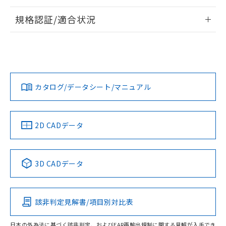
情報更新：2026/7/29
規格認証/適合状況
ログイン/会員登録
EU RoHS
注意事項・凡例
A30NW-3MB-TWA-P201-YEについての規格認証/適合状況に
ついては、「カスタマーサポートセンタ お客様相談室」また
は貴社担当オムロン営業員または販売店にお問い合わせくだ
対応状況
対応予定月
※1
※2
さい。
ダウンロードデータをご利用いただく前に、以下を必ずお読
みください。
カタログ/データシート/マニュアル
対応済み
ソフトウェアの使用条件
お問い合わせ
中国 RoHS
注意事項・凡例
2D CADデータ
中国 RoHS表
※1 ※2
3D CADデータ
Pb
Hg
Cd
Cr(VI)
該非判定見解書/項目別対比表
O
O
O
O
日本の外為法に基づく該非判定、およびEAR再輸出規制に関する見解が入手でき