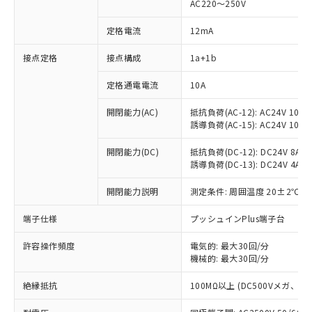
AC220～250V
定格電流
12mA
※1 対応状況
接点定格
接点構成
1a+1b
対応済み：EU RoHS指令（10物質）の
定格通電電流
10A
非含有に対応した製品が提供可能な商品で
開閉能力(AC)
抵抗負荷(AC-12): AC24V 10A/A
す。
誘導負荷(AC-15): AC24V 10A/AC
対応予定：EU RoHS指令（10物質）の非含
ご利用条件
有に対応した製品に切り替える予定のある
開閉能力(DC)
抵抗負荷(DC-12): DC24V 8A/DC
商品です。
誘導負荷(DC-13): DC24V 4A/DC
対応予定なし：EU RoHS指令（10物質）の
以下の条件をお読みいただき、同意のうえ
非含有に非対応の商品で、対応品を出す予
開閉能力説明
測定条件: 周囲温度 20±2℃、
ご利用ください。
定はありません。
調査・確認中：EU RoHS指令（10物質）の
端子仕様
プッシュインPlus端子台
本サービスは、当社制御機器事業取扱
※1 中国RoHS○×表
非含有の対応状況を調査中または確認中の
商品の当社在庫状況および標準価格
商品です。
許容操作頻度
電気的: 最大30回/分
(税抜)を提供させていただくもので
「○」：最大均質材料含有率が中国RoHSの
機械的: 最大30回/分
非該当品：ライセンス料など無形物で、有
す。
基準値以下であることを示します。
害物質有無と関係のない商品です。
当社制御機器事業取扱商品の中には、
絶縁抵抗
100MΩ以上 (DC500Vメガ、
「×」：最大均質材料含有率が中国RoHSの
仕入先様の事情により、非含有部品として
本サービスの対象外となる商品もある
基準値を超えていることを示します。
いたものが、含有品と判明した場合などや
当社は、これら貴社製品のうち、外国
ことをご了承ください。