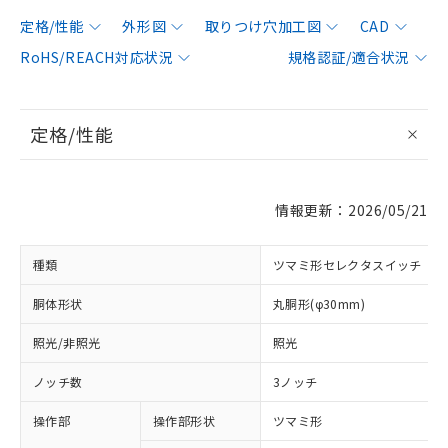
定格/性能
外形図
取りつけ穴加工図
CAD
RoHS/REACH対応状況
規格認証/適合状況
定格/性能
情報更新：2026/05/21
種類
ツマミ形セレクタスイッチ
胴体形状
丸胴形(φ30mm)
照光/非照光
照光
ノッチ数
3ノッチ
操作部
操作部形状
ツマミ形