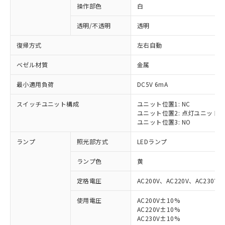
操作部色
白
透明/不透明
透明
復帰方式
左右自動
ベゼル材質
金属
最小適用負荷
DC5V 6mA
スイッチユニット構成
ユニット位置1: NC
ユニット位置2: 点灯ユニット
ユニット位置3: NO
ランプ
照光部方式
LEDランプ
ランプ色
黄
定格電圧
AC200V、AC220V、AC230V、
使用電圧
AC200V±10%
AC220V±10%
AC230V±10%