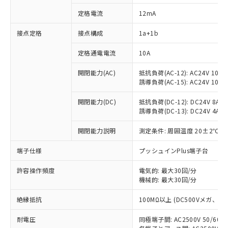
定格電流
12mA
接点定格
接点構成
1a+1b
※1 対応状況
定格通電電流
10A
対応済み：EU RoHS指令（10物質）の
非含有に対応した製品が提供可能な商品で
開閉能力(AC)
抵抗負荷(AC-12): AC24V 10A/A
す。
誘導負荷(AC-15): AC24V 10A/AC
対応予定：EU RoHS指令（10物質）の非含
ご利用条件
有に対応した製品に切り替える予定のある
開閉能力(DC)
抵抗負荷(DC-12): DC24V 8A/DC
商品です。
誘導負荷(DC-13): DC24V 4A/DC
対応予定なし：EU RoHS指令（10物質）の
以下の条件をお読みいただき、同意のうえ
開閉能力説明
測定条件: 周囲温度 20±2℃、
非含有に非対応の商品で、対応品を出す予
ご利用ください。
定はありません。
端子仕様
プッシュインPlus端子台
調査・確認中：EU RoHS指令（10物質）の
本サービスは、当社制御機器事業取扱
※1 中国RoHS○×表
非含有の対応状況を調査中または確認中の
商品の当社在庫状況および標準価格
許容操作頻度
電気的: 最大30回/分
商品です。
(税抜)を提供させていただくもので
機械的: 最大30回/分
「○」：最大均質材料含有率が中国RoHSの
非該当品：ライセンス料など無形物で、有
す。
基準値以下であることを示します。
害物質有無と関係のない商品です。
絶縁抵抗
100MΩ以上 (DC500Vメガ、
当社制御機器事業取扱商品の中には、
「×」：最大均質材料含有率が中国RoHSの
仕入先様の事情により、非含有部品として
本サービスの対象外となる商品もある
基準値を超えていることを示します。
いたものが、含有品と判明した場合などや
当社は、これら貴社製品のうち、外国
耐電圧
同極端子間: AC2500V 50/60
ことをご了承ください。
「－」：未確認です。当社販売部門へお問
むを得ず変更することがあります。