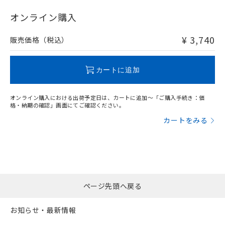
"対応済み"や非含有の記載がされた商品であっても、流通
在庫等で未対応品が混在する可能性があります。
オンライン購入
非含有品が必要な際は、弊社営業部門もしくは販売店へお
問い合わせください。
¥ 3,740
販売価格（税込）
この製品のRoHS/REACH対応状況ページへ
カートに追加
オンライン購入における出荷予定日は、カートに追加～「ご購入手続き：価
格・納期の確認」画面にてご確認ください。
カートをみる
ページ先頭へ戻る
お知らせ・最新情報