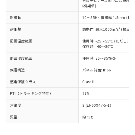
各端子とアース間: AC2500V 50/
為替および外国貿易法に定める商品
在庫状況および標準価格照会結果は、
い合わせください。
(初期値)
（以下｢規制貨物等」という）を輸出
記載している更新日時点での社内デー
*EU RoHS指令（10物質）：
または国外への提供する場合は、日本
記
タに基づき作成されるものであり、閲
説明
鉛(Pb) 1000ppm以下、 水銀(Hg) 1000ppm以下、 カド
耐振動
10～55Hz 複振幅 1.5mm (接
*中国RoHS10物質の基準値 (GB/T26572)：
国政府の輸出許可(または役務取引許
号
覧された時点での実際の在庫および標
ミウム(Cd) 100ppm以下、
Pb(鉛) :1000ppm、 Hg(水銀) : 1000ppm、 Cd(カドミウ
可)を取得するなどの必要な手続きを
六価クロム(Cr(Ⅵ)) 1000ppm以下、ポリ臭化ビフェニル
ム) : 100ppm、
準価格とは異なる場合があることをご
2
耐衝撃
誤動作: 最大1000m/s
(接点開
類(PBB) 1000ppm以下、ポリ臭化ジフェニルエーテル類
Cr(Ⅵ)(六価クロム) : 1000ppm、 PBBs(ポリ臭化ビフェ
とります。
了承ください。
(PBDE) 1000ppm以下、フタル酸ビス(2-エチルヘキシ
○
一定数以上の在庫あり
ニル類) : 1000ppm、 PBDEs(ポリ臭化ジフェニルエーテ
当社は規制貨物を破棄する場合は、完
ル) (DEHP)(別名：DOP) 1000ppm以下、フタル酸ブチ
正式な納期状況および標準価格はお客
ル類) : 1000ppm、
周囲温度範囲
使用時: -25～55℃ (ただし
ルベンジル（BBP） 1000ppm以下、フタル酸ジブチル
全に破砕するなど、違法に輸出されな
DBP(フタル酸ジブチル) : 1000ppm、 DIBP(フタル酸ジ
保存時: -40～80℃
様のお取引先、またはお客様担当のオ
（DBP） 1000ppm以下、フタル酸ジイソブチル
イソブチル) : 1000ppm、 BBP(フタル酸ブチルベンジ
△
一定数には満たないが在庫あり
いよう必要な手段を講じます。
ムロン制御機器販売店・当社販売員に
(DIBP) 1000ppm以下
ル) : 1000ppm、
当社は貴社製品を、核兵器、ミサイ
但し、RoHS指令で産業用監視および制御機器に対する
周囲湿度範囲
使用時: 35～85%RH
DEHP(フタル酸ビス(2-エチルヘキシル)) : 1000ppm
ご相談ください。
適用除外項目は除く。
ル、化学兵器、生物兵器またはその他
－
在庫なし(最新の在庫状況につ
オムロン制御機器販売店や当社販売拠
フタル酸エステル類の４物質については閾値を超える意
保護構造
パネル前面: IP66
武器並びにこれらの製造装置等に一切
いては、お客様のお取引先、ま
図的な使用がないことを確認しています。
点は「
販売ネットワーク
」をご確認
※2 環境保護使用期限
使用いたしません。
たはお客様担当のオムロン制御
ください。
感電保護クラス
Class II
当社は、貴社製品を第三者に販売する
機器販売店・当社販売員にご確
在庫状況および標準価格結果を当社の
※2 対応予定月
「ｅ」：有害物質（10物質）のすべてが基
場合は、上記1、2および3の内容を当
認ください)
事前の承諾なく第三者に漏洩または開
PTI（トラッキング特性）
175
準値以下であることを示します。
該第三者に通知します。また当社は、
示しないようお願いします。
部品在庫の切り替え状況などにより、予定
「10」：通常の使用状況下において有害物
販売先および販売に係わる関係者が違
マイパーツ機能（部品リスト作成サー
空
受注生産機種、また在庫状況の
汚染度
3 (EN60947-5-1)
月が前後することがあります。
質が外部に漏えいし、環境に深刻な影響を
法に輸出するおそれがある場合は、取
ビス）をご利用いただくには、I-Web
白
情報を公開していない機種
及ぼさない年数を意味します。
り引きをいたしません。
メンバーズにご登録されている必要が
質量
約75g
「－」：未確認です。当社販売部門へお問
あります。
い合わせください。
お客様が当ウェブサイト上で当社にご
※3 非含有証明書ダウンロード