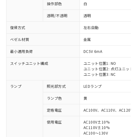
操作部色
白
透明/不透明
透明
復帰方式
左右自動
ベゼル材質
金属
最小適用負荷
DC5V 6mA
スイッチユニット構成
ユニット位置1: NO
ユニット位置2: 点灯ユニット
ユニット位置3: NC
ランプ
照光部方式
LEDランプ
ランプ色
黄
定格電圧
AC100V、AC110V、AC120V
使用電圧
AC100V±10%
AC110V±10%
AC100～130V