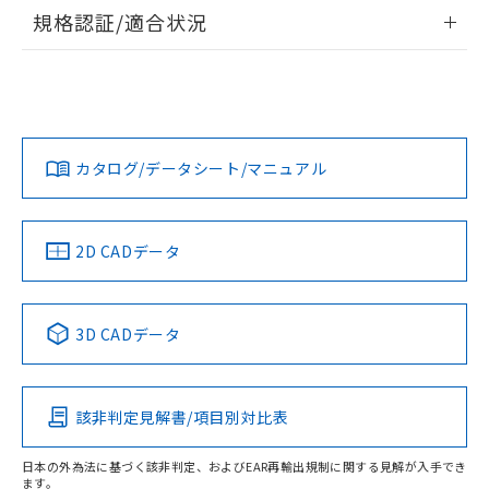
情報更新：2026/7/29
規格認証/適合状況
ログイン/会員登録
EU RoHS
注意事項・凡例
A30NW-3MB-TWA-P102-YDについての規格認証/適合状況に
ついては、「カスタマーサポートセンタ お客様相談室」また
は貴社担当オムロン営業員または販売店にお問い合わせくだ
対応状況
対応予定月
※1
※2
さい。
ダウンロードデータをご利用いただく前に、以下を必ずお読
みください。
カタログ/データシート/マニュアル
対応済み
ソフトウェアの使用条件
お問い合わせ
中国 RoHS
注意事項・凡例
2D CADデータ
中国 RoHS表
※1 ※2
3D CADデータ
Pb
Hg
Cd
Cr(VI)
該非判定見解書/項目別対比表
O
O
O
O
日本の外為法に基づく該非判定、およびEAR再輸出規制に関する見解が入手でき
ます。