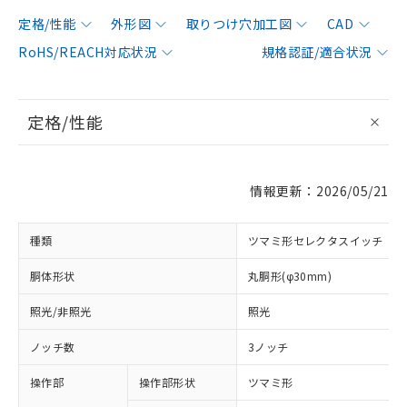
定格/性能
外形図
取りつけ穴加工図
CAD
RoHS/REACH対応状況
規格認証/適合状況
定格/性能
情報更新：2026/05/21
種類
ツマミ形セレクタスイッチ
胴体形状
丸胴形(φ30mm)
照光/非照光
照光
ノッチ数
3ノッチ
操作部
操作部形状
ツマミ形