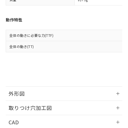
い合わせください。
お客様が当ウェブサイト上で当社にご
※3 非含有証明書ダウンロード
登録された部品リストについて、当社
および当社の共同利用者が、当社の製
下記の非含有証明書をダウンロードするこ
動作特性
品・サービスに関するお客様との取
とができます。
合意する
キャンセル
引・商談に必要な範囲で利用すること
をご了承ください。
全体の動きに必要な力(TTF)
EU RoHS指令（10物質）の非含有証明書
※当社の共同利用者とは、
"個人情報
51物質の非含有証明書（当社基準）
の共同利用に関して"
の「1.共同利
全体の動き(TT)
※本証明書は発行日時点で非含有を証明す
用者の範囲」に記載されている法人を
るもので、過去に遡って非含有を証明する
指します。
ものではありません。
また、RoHS指令のフタル酸エステル類４
物質の対応では、対応完了までの期間は出
荷製品に未対応品が混在することから備考
欄に対応日を記載しておりました。
既に当社にて対応品への在庫切替を完了
外形図
していることから、特段のことがない限
り、2022年1月12日より割愛しておりま
情報更新：2026/05/21
取りつけ穴加工図
す。
情報更新：2026/05/21
CAD