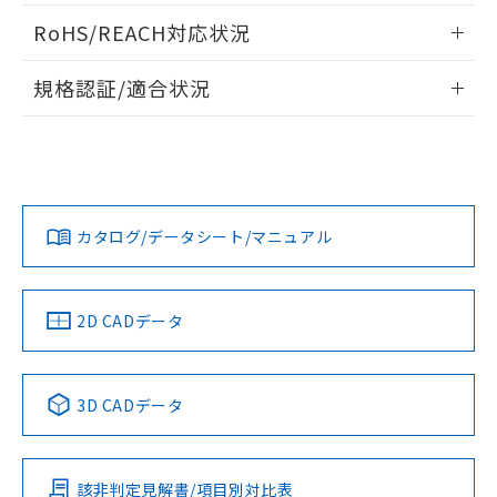
ログイン/会員登録いただくと、CADデータをダウンロー
RoHS/REACH対応状況
ドすることができます。
情報更新：2026/7/29
規格認証/適合状況
ログイン/会員登録
EU RoHS
注意事項・凡例
A30NW-3MB-TWA-P102-WEについての規格認証/適合状況に
ついては、「カスタマーサポートセンタ お客様相談室」また
は貴社担当オムロン営業員または販売店にお問い合わせくだ
対応状況
対応予定月
※1
※2
さい。
ダウンロードデータをご利用いただく前に、以下を必ずお読
みください。
カタログ/データシート/マニュアル
対応済み
ソフトウェアの使用条件
お問い合わせ
中国 RoHS
注意事項・凡例
2D CADデータ
中国 RoHS表
※1 ※2
3D CADデータ
Pb
Hg
Cd
Cr(VI)
該非判定見解書/項目別対比表
O
O
O
O