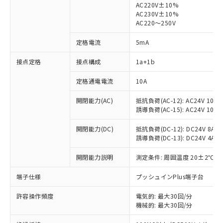
AC220V±10%
AC230V±10%
AC220～250V
定格電流
5mA
※1 対応状況
接点定格
接点構成
1a+1b
対応済み：EU RoHS指令（10物質）の
非含有に対応した製品が提供可能な商品で
定格通電電流
10A
す。
開閉能力(AC)
抵抗負荷(AC-12): AC24V 10A/A
対応予定：EU RoHS指令（10物質）の非含
ご利用条件
誘導負荷(AC-15): AC24V 10A/AC
有に対応した製品に切り替える予定のある
商品です。
開閉能力(DC)
抵抗負荷(DC-12): DC24V 8A/DC
対応予定なし：EU RoHS指令（10物質）の
誘導負荷(DC-13): DC24V 4A/DC
以下の条件をお読みいただき、同意のうえ
非含有に非対応の商品で、対応品を出す予
ご利用ください。
定はありません。
開閉能力説明
測定条件: 周囲温度 20±2℃、
調査・確認中：EU RoHS指令（10物質）の
本サービスは、当社制御機器事業取扱
※1 中国RoHS○×表
非含有の対応状況を調査中または確認中の
端子仕様
プッシュインPlus端子台
商品の当社在庫状況および標準価格
商品です。
(税抜)を提供させていただくもので
「○」：最大均質材料含有率が中国RoHSの
非該当品：ライセンス料など無形物で、有
許容操作頻度
電気的: 最大30回/分
す。
基準値以下であることを示します。
機械的: 最大30回/分
害物質有無と関係のない商品です。
当社制御機器事業取扱商品の中には、
「×」：最大均質材料含有率が中国RoHSの
仕入先様の事情により、非含有部品として
本サービスの対象外となる商品もある