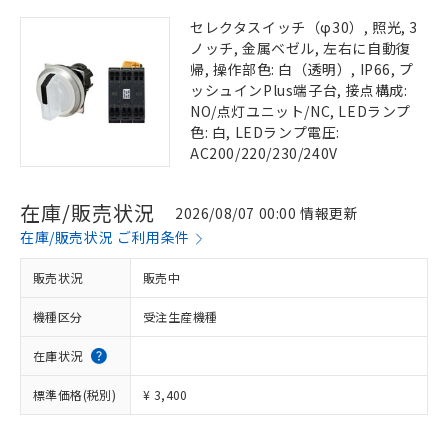
セレクタスイッチ（φ30）, 照光, 3
ノッチ, 金属ベゼル, 左右に自動復
帰, 操作部色: 白（透明）, IP66, プ
ッシュインPlus端子台, 接点構成:
NO/点灯ユニット/NC, LEDランプ
色: 白, LEDランプ電圧:
AC200/220/230/240V
在庫/販売状況
2026/08/07 00:00 情報更新
在庫/販売状況 ご利用条件
販売状況
販売中
機種区分
受注生産機種
在庫状況
標準価格(税別)
¥ 3,400