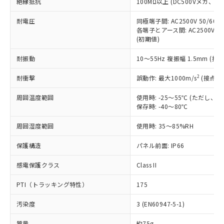
絶縁抵抗
100MΩ以上 (DC500Vメガ、
基準値を超えていることを示します。
いたものが、含有品と判明した場合などや
当社は、これら貴社製品のうち、外国
ことをご了承ください。
「－」：未確認です。当社販売部門へお問
むを得ず変更することがあります。
為替および外国貿易法に定める商品
在庫状況および標準価格照会結果は、
耐電圧
同極端子間: AC2500V 50/60
い合わせください。
（以下｢規制貨物等」という）を輸出
記載している更新日時点での社内デー
各端子とアース間: AC2500V 50/
*EU RoHS指令（10物質）：
または国外への提供する場合は、日本
(初期値)
記
タに基づき作成されるものであり、閲
説明
鉛(Pb) 1000ppm以下、 水銀(Hg) 1000ppm以下、 カド
*中国RoHS10物質の基準値 (GB/T26572)：
国政府の輸出許可(または役務取引許
号
覧された時点での実際の在庫および標
ミウム(Cd) 100ppm以下、
Pb(鉛) :1000ppm、 Hg(水銀) : 1000ppm、 Cd(カドミウ
可)を取得するなどの必要な手続きを
耐振動
六価クロム(Cr(Ⅵ)) 1000ppm以下、ポリ臭化ビフェニル
10～55Hz 複振幅 1.5mm (接
ム) : 100ppm、
準価格とは異なる場合があることをご
類(PBB) 1000ppm以下、ポリ臭化ジフェニルエーテル類
Cr(Ⅵ)(六価クロム) : 1000ppm、 PBBs(ポリ臭化ビフェ
とります。
了承ください。
(PBDE) 1000ppm以下、フタル酸ビス(2-エチルヘキシ
○
一定数以上の在庫あり
ニル類) : 1000ppm、 PBDEs(ポリ臭化ジフェニルエーテ
2
耐衝撃
誤動作: 最大1000m/s
(接点開
当社は規制貨物を破棄する場合は、完
ル) (DEHP)(別名：DOP) 1000ppm以下、フタル酸ブチ
正式な納期状況および標準価格はお客
ル類) : 1000ppm、
ルベンジル（BBP） 1000ppm以下、フタル酸ジブチル
全に破砕するなど、違法に輸出されな
DBP(フタル酸ジブチル) : 1000ppm、 DIBP(フタル酸ジ
様のお取引先、またはお客様担当のオ
（DBP） 1000ppm以下、フタル酸ジイソブチル
周囲温度範囲
イソブチル) : 1000ppm、 BBP(フタル酸ブチルベンジ
使用時: -25～55℃ (ただし
△
一定数には満たないが在庫あり
いよう必要な手段を講じます。
ムロン制御機器販売店・当社販売員に
(DIBP) 1000ppm以下
ル) : 1000ppm、
保存時: -40～80℃
当社は貴社製品を、核兵器、ミサイ
但し、RoHS指令で産業用監視および制御機器に対する
DEHP(フタル酸ビス(2-エチルヘキシル)) : 1000ppm
ご相談ください。
適用除外項目は除く。
ル、化学兵器、生物兵器またはその他
－
在庫なし(最新の在庫状況につ
オムロン制御機器販売店や当社販売拠
周囲湿度範囲
フタル酸エステル類の４物質については閾値を超える意
使用時: 35～85%RH
武器並びにこれらの製造装置等に一切
いては、お客様のお取引先、ま
図的な使用がないことを確認しています。
点は「
販売ネットワーク
」をご確認
※2 環境保護使用期限
使用いたしません。
たはお客様担当のオムロン制御
ください。
保護構造
パネル前面: IP66
当社は、貴社製品を第三者に販売する
機器販売店・当社販売員にご確
在庫状況および標準価格結果を当社の
※2 対応予定月
「ｅ」：有害物質（10物質）のすべてが基
場合は、上記1、2および3の内容を当
認ください)
感電保護クラス
Class II
事前の承諾なく第三者に漏洩または開
準値以下であることを示します。
該第三者に通知します。また当社は、
示しないようお願いします。
部品在庫の切り替え状況などにより、予定
「10」：通常の使用状況下において有害物
販売先および販売に係わる関係者が違
PTI（トラッキング特性）
175
マイパーツ機能（部品リスト作成サー
空
受注生産機種、また在庫状況の
月が前後することがあります。
質が外部に漏えいし、環境に深刻な影響を
法に輸出するおそれがある場合は、取
ビス）をご利用いただくには、I-Web
白
情報を公開していない機種
及ぼさない年数を意味します。
汚染度
3 (EN60947-5-1)
り引きをいたしません。
メンバーズにご登録されている必要が
「－」：未確認です。当社販売部門へお問
あります。
質量
約75g