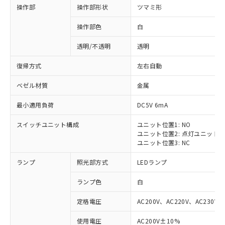
操作部
操作部形状
ツマミ形
操作部色
白
透明/不透明
透明
復帰方式
左右自動
ベゼル材質
金属
最小適用負荷
DC5V 6mA
スイッチユニット構成
ユニット位置1: NO
ユニット位置2: 点灯ユニット
ユニット位置3: NC
ランプ
照光部方式
LEDランプ
ランプ色
白
定格電圧
AC200V、AC220V、AC230V、
使用電圧
AC200V±10%