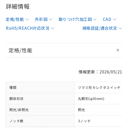
詳細情報
定格/性能
外形図
取りつけ穴加工図
CAD
RoHS/REACH対応状況
規格認証/適合状況
定格/性能
情報更新：2026/05/21
種類
ツマミ形セレクタスイッチ
胴体形状
丸胴形(φ30mm)
照光/非照光
照光
ノッチ数
3ノッチ