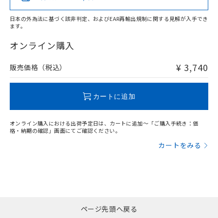
日本の外為法に基づく該非判定、およびEAR再輸出規制に関する見解が入手でき
ます。
"対応済み"や非含有の記載がされた商品であっても、流通
在庫等で未対応品が混在する可能性があります。
オンライン購入
非含有品が必要な際は、弊社営業部門もしくは販売店へお
問い合わせください。
¥ 3,740
販売価格（税込）
この製品のRoHS/REACH対応状況ページへ
カートに追加
オンライン購入における出荷予定日は、カートに追加～「ご購入手続き：価
格・納期の確認」画面にてご確認ください。
カートをみる
ページ先頭へ戻る