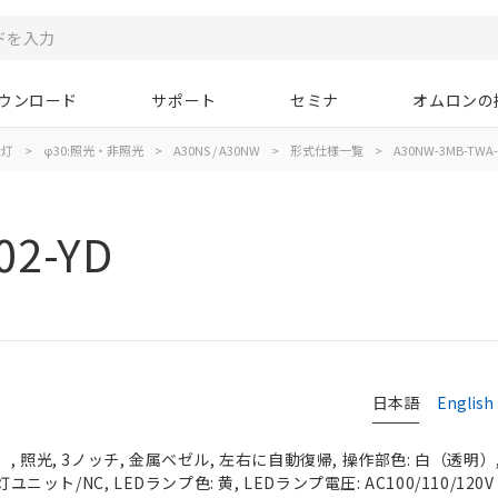
ウンロード
サポート
セミナ
オムロンの
示灯
>
φ30:照光・非照光
>
A30NS / A30NW
>
形式仕様一覧
>
A30NW-3MB-TWA-
02-YD
日本語
English
 照光, 3ノッチ, 金属ベゼル, 左右に自動復帰, 操作部色: 白（透明）, I
ユニット/NC, LEDランプ色: 黄, LEDランプ電圧: AC100/110/120V