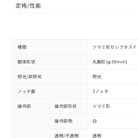
定格/性能
種類
ツマミ形セレクタスイ
胴体形状
丸胴形(φ30mm)
照光/非照光
照光
ノッチ数
3ノッチ
操作部
操作部形状
ツマミ形
操作部色
白
透明/不透明
透明