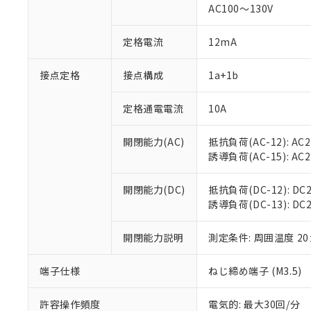
対応済み：EU
AC100～130V
対応予定：EU R
対応予定なし：EU
定格電流
12mA
調査・確認中：EU
ご利用条件
非該当品：ライセ
※1 中国RoHS
接点定格
接点構成
1a+1b
仕入先様の事情に
があります。
以下の条件をお読
「○」：最大均質
定格通電電流
10A
「×」：最大均質
本サービスは
当社は、これ
*EU RoHS指令（10物
「－」：未確認で
鉛(Pb) 1000ppm以下、
くものです。
う）を輸出ま
開閉能力(AC)
抵抗負荷(AC-12): AC24
記
説明
六価クロム(Cr(Ⅵ)) 1
当社制御機器
などの必要な
フタル酸ビス(2-エチルヘ
誘導負荷(AC-15): AC24V
号
*中国RoHS10物質の基準値 
ル（DBP） 1000ppm
在庫状況およ
当社は規制貨
Pb(鉛) :1000ppm、 Hg
但し、RoHS指令で産
のであり、閲
ます。
Cr(Ⅵ)(六価クロム) : 
フタル酸エステル類の４
開閉能力(DC)
抵抗負荷(DC-12): DC24
○
一定数以
DBP(フタル酸ジブチル) :
い。
当社は貴社製
DEHP(フタル酸ビス(2-エ
誘導負荷(DC-13): DC24
正式な納期状
置等に一切使
当社販売員に
※2 対応予定月
△
一定数に
当社は、貴社
オムロン制御
開閉能力説明
測定条件: 周囲温度 2
また当社は、
※2 環境保護使
在庫状況およ
部品在庫の切り替
たしません。
－
在庫なし
す。
「ｅ」：有害物質
端子仕様
ねじ締め端子 (M3.5)
機器販売
マイパーツ機
「10」：通常の
ている必要が
味します。
許容操作頻度
電気的: 最大30回/分
空
受注生産
お客様が当ウ