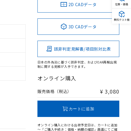
2D CADデータ
在庫・価格
無料テスト機
3D CADデータ
該非判定見解書/項目別対比表
日本の外為法に基づく該非判定、およびEAR再輸出規
制に関する見解が入手できます。
オンライン購入
¥ 3,080
販売価格（税込）
カートに追加
オンライン購入における出荷予定日は、カートに追加
～「ご購入手続き：価格・納期の確認」画面にてご確