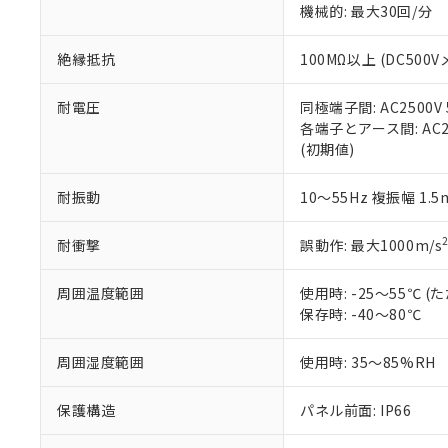
※3 非含有証明
「－」：未確認で
機械的: 最大30回/分
白
が、当社の製
さい。
下記の非含有証明
絶縁抵抗
100MΩ以上 (DC5
※当社の共同
いる法人を指
EU RoHS指令（
51物質の非含有証
耐電圧
同極端子間: AC2500V
※本証明書は発行
各端子とアース間: AC250
また、RoHS指
(初期値)
混在することから
既に当社にて対応
耐振動
10～55Hz 複振幅 1.
り割愛しておりま
耐衝撃
誤動作: 最大1000m/s
周囲温度範囲
使用時: -25～55℃
保存時: -40～80℃
周囲湿度範囲
使用時: 35～85%RH
保護構造
パネル前面: IP66