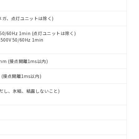
書ダウンロード
す。当社販売部門へお問い合わせください。
品・サービスに関するお客様との取引・商談に必要な範囲で利用す
合意する
キャンセル
書をダウンロードすることができます。
00Vメガ、点灯ユニットは除く)
利用者とは、
"個人情報の共同利用に関して"
の「1.共同利用者の
します。
10物質）の非含有証明書
明書（当社基準）
 50/60Hz 1min (点灯ユニットは除く)
日時点で非含有を証明するもので、過去に遡って非含有を証明するも
0V 50/60Hz 1min
令のフタル酸エステル類４物質の対応では、対応完了までの期間は出
備考欄に対応日を記載しておりました。
品への在庫切替を完了していることから、特段のことがない限り、20
5mm (接点開離1ms以内)
す。
2
(接点開離1ms以内)
 (ただし、氷結、結露しないこと)