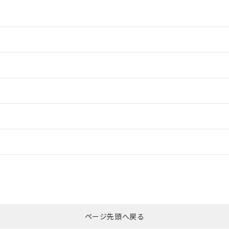
情報更新：2
情報更新：2
ードすることができます。
情報更新：
ログイン/会員登録
適合状況については、「カスタマーサポートセンタ お客様相談室」または貴社
みください。
非含有証明書
※3
ページ先頭へ戻る
ダウンロードはこちら