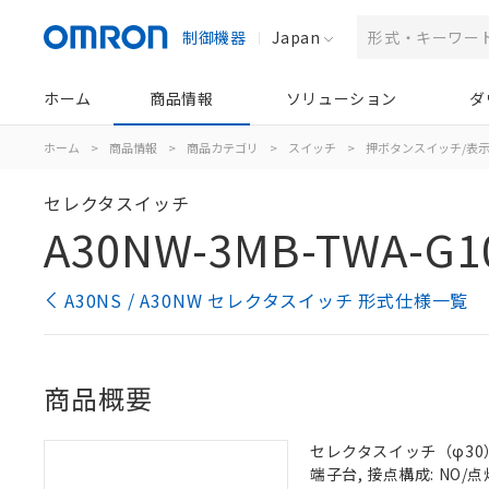
制御機器
Japan
ホーム
商品情報
ソリューション
ダ
ホーム
>
商品情報
>
商品カテゴリ
>
スイッチ
>
押ボタンスイッチ/表
セレクタスイッチ
A30NW-3MB-TWA-G1
A30NS / A30NW セレクタスイッチ 形式仕様一覧
商品概要
セレクタスイッチ（φ30）,
端子台, 接点構成: NO/点灯