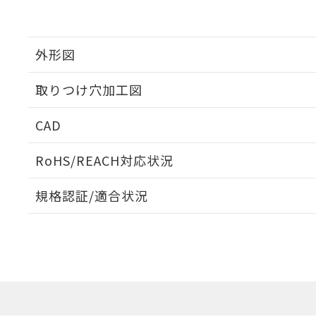
外形図
取りつけ穴加工図
CAD
ログイン/会員登録いただくと、CADデータをダウンロ
RoHS/REACH対応状況
規格認証/適合状況
EU RoHS
注意事項・凡例
A30NW-3MB-TWA-G102-YDについての規格認証/
営業員または販売店にお問い合わせください。
ダウンロードデータをご利用いただく前に、以下を必ずお読
対応状況
対応予定月
※1
※2
ソフトウェアの使用条件
対応済み