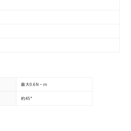
最大0.6N・m
約45°