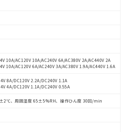
 RoHS指令（10物質）の非含有に対応した製品が提供可能な商品です
oHS指令（10物質）の非含有に対応した製品に切り替える予定のある
 RoHS指令（10物質）の非含有に非対応の商品で、対応品を出す予
 RoHS指令（10物質）の非含有の対応状況を調査中または確認中の
ンス料など無形物で、有害物質有無と関係のない商品です。
○×表
より、非含有部品としていたものが、含有品と判明した場合などやむ
みいただき、同意のうえご利用ください。
材料含有率が中国RoHSの基準値以下であることを示します。
材料含有率が中国RoHSの基準値を超えていることを示します。
、当社制御機器事業取扱商品の当社在庫状況および標準価格(税抜)
ら貴社製品のうち、外国為替および外国貿易法に定める商品（以下｢
質）：
す。当社販売部門へお問い合わせください。
 水銀(Hg) 1000ppm以下、 カドミウム(Cd) 100ppm以下、
たは国外への提供する場合は、日本国政府の輸出許可(または役務取
V 10A/AC120V 10A/AC240V 6A/AC380V 2A/AC440V 2A
000ppm以下、ポリ臭化ビフェニル類(PBB) 1000ppm以下、ポリ臭化ジフェニルエーテル類(P
事業取扱商品の中には、本サービスの対象外となる商品もあること
手続きをとります。
キシル) (DEHP)(別名：DOP) 1000ppm以下、フタル酸ブチルベンジル（BBP） 100
 10A/AC120V 6A/AC240V 3A/AC380V 1.9A/AC440V 1.6A
(GB/T26572)：
以下、フタル酸ジイソブチル (DIBP) 1000ppm以下
び標準価格照会結果は、記載している更新日時点での社内データに
物を破棄する場合は、完全に破砕するなど、違法に輸出されないよ
(水銀) : 1000ppm、 Cd(カドミウム) : 100ppm、
業用監視および制御機器に対する適用除外項目は除く。
覧された時点での実際の在庫および標準価格とは異なる場合がある
1000ppm、 PBBs(ポリ臭化ビフェニル類) : 1000ppm、 PBDEs(ポリ臭化ジフェニルエーテル類
物質については閾値を超える意図的な使用がないことを確認しています。
V 8A/DC120V 2.2A/DC240V 1.1A
上の在庫あり
 1000ppm、 DIBP(フタル酸ジイソブチル) : 1000ppm、 BBP(フタル酸ブチルベンジル) :
品を、核兵器、ミサイル、化学兵器、生物兵器またはその他武器並
チルヘキシル)) : 1000ppm
V 4A/DC120V 1.1A/DC240V 0.55A
況および標準価格はお客様のお取引先、またはお客様担当のオムロ
用いたしません。
ご相談ください。
は満たないが在庫あり
製品を第三者に販売する場合は、上記1、2および3の内容を当該第
機器販売店や当社販売拠点は「
販売ネットワーク
」をご確認くだ
0±2℃、周囲湿度 65±5%RH、操作ひん度 30回/min
販売先および販売に係わる関係者が違法に輸出するおそれがある場
用期限
び標準価格結果を当社の事前の承諾なく第三者に漏洩または開示し
え状況などにより、予定月が前後することがあります。
(最新の在庫状況については、お客様のお取引先、またはお客様担当
（10物質）のすべてが基準値以下であることを示します。
店・当社販売員にご確認ください)
能（部品リスト作成サービス）をご利用いただくには、I-Webメン
使用状況下において有害物質が外部に漏えいし、環境に深刻な影響を
あります。
機種、また在庫状況の情報を公開していない機種
ェブサイト上で当社にご登録された部品リストについて、当社およ