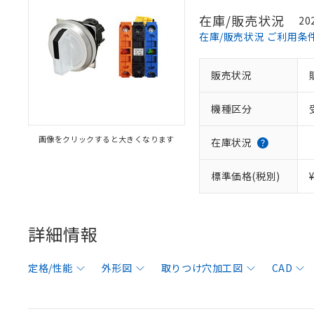
在庫/販売状況
20
在庫/販売状況 ご利用条
販売状況
機種区分
画像をクリックすると大きくなります
在庫状況
標準価格(税別)
詳細情報
定格/性能
外形図
取りつけ穴加工図
CAD