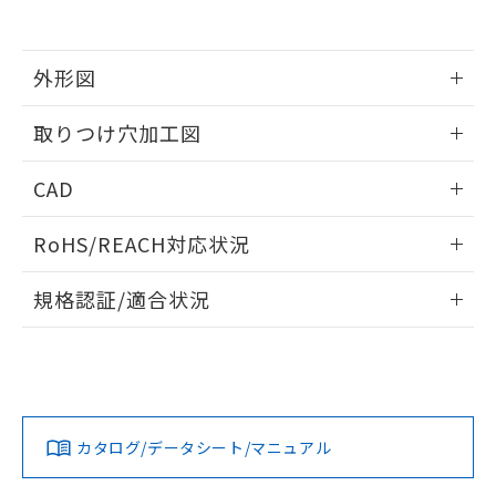
EU RoHS指令（10物質）の非含有証明書
※当社の共同利用者とは、
"個人情報
51物質の非含有証明書（当社基準）
の共同利用に関して"
の「1.共同利
※本証明書は発行日時点で非含有を証明す
用者の範囲」に記載されている法人を
るもので、過去に遡って非含有を証明する
外形図
指します。
ものではありません。
また、RoHS指令のフタル酸エステル類４
情報更新：2026/05/21
取りつけ穴加工図
物質の対応では、対応完了までの期間は出
荷製品に未対応品が混在することから備考
情報更新：2026/05/21
CAD
欄に対応日を記載しておりました。
既に当社にて対応品への在庫切替を完了
ログイン/会員登録いただくと、CADデータをダウンロー
していることから、特段のことがない限
RoHS/REACH対応状況
ドすることができます。
り、2022年1月12日より割愛しておりま
す。
情報更新：2026/7/29
規格認証/適合状況
ログイン/会員登録
EU RoHS
注意事項・凡例
A30NW-3MB-TWA-G101-WCについての規格認証/適合状況に
ついては、「カスタマーサポートセンタ お客様相談室」また
は貴社担当オムロン営業員または販売店にお問い合わせくだ
対応状況
対応予定月
※1
※2
さい。
ダウンロードデータをご利用いただく前に、以下を必ずお読
みください。
カタログ/データシート/マニュアル
対応済み
ソフトウェアの使用条件
お問い合わせ