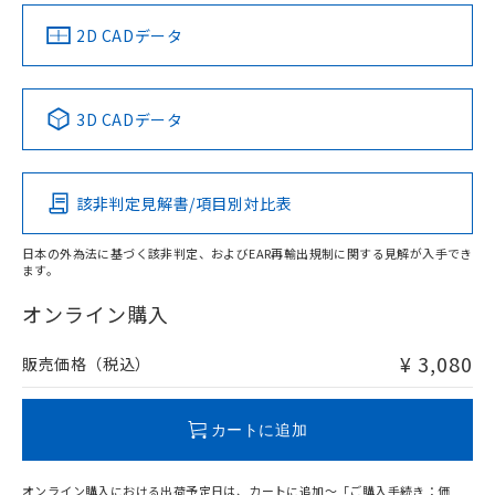
中国 RoHS
注意事項・凡例
2D CADデータ
中国 RoHS表
※1 ※2
3D CADデータ
Pb
Hg
Cd
Cr(VI)
該非判定見解書/項目別対比表
X
O
O
O
日本の外為法に基づく該非判定、およびEAR再輸出規制に関する見解が入手でき
ます。
"対応済み"や非含有の記載がされた商品であっても、流通
在庫等で未対応品が混在する可能性があります。
オンライン購入
非含有品が必要な際は、弊社営業部門もしくは販売店へお
問い合わせください。
¥ 3,080
販売価格（税込）
この製品のRoHS/REACH対応状況ページへ
カートに追加
オンライン購入における出荷予定日は、カートに追加～「ご購入手続き：価