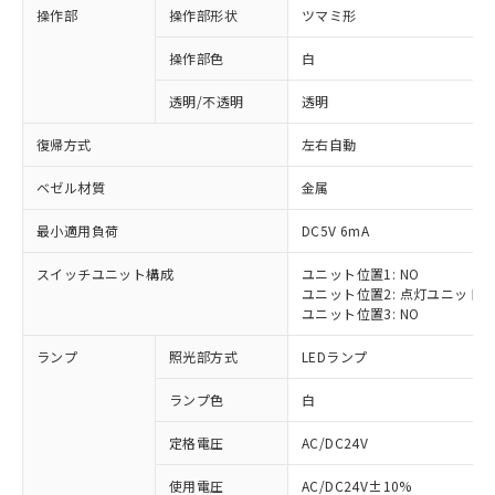
操作部
操作部形状
ツマミ形
操作部色
白
透明/不透明
透明
復帰方式
左右自動
ベゼル材質
金属
最小適用負荷
DC5V 6mA
スイッチユニット構成
ユニット位置1: NO
ユニット位置2: 点灯ユニット
ユニット位置3: NO
ランプ
照光部方式
LEDランプ
ランプ色
白
定格電圧
AC/DC24V
※1 対応状況
使用電圧
AC/DC24V±10%