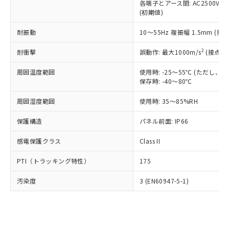
類(PBB) 1000ppm以下、ポリ臭化ジフェニルエーテル類
各端子とアース間: AC2500V 50/
Cr(Ⅵ)(六価クロム) : 1000ppm、 PBBs(ポリ臭化ビフェ
とります。
了承ください。
(PBDE) 1000ppm以下、フタル酸ビス(2-エチルヘキシ
○
一定数以上の在庫あり
ニル類) : 1000ppm、 PBDEs(ポリ臭化ジフェニルエーテ
(初期値)
当社は規制貨物を破棄する場合は、完
ル) (DEHP)(別名：DOP) 1000ppm以下、フタル酸ブチ
正式な納期状況および標準価格はお客
ル類) : 1000ppm、
ルベンジル（BBP） 1000ppm以下、フタル酸ジブチル
全に破砕するなど、違法に輸出されな
DBP(フタル酸ジブチル) : 1000ppm、 DIBP(フタル酸ジ
様のお取引先、またはお客様担当のオ
耐振動
10～55Hz 複振幅 1.5mm (接
（DBP） 1000ppm以下、フタル酸ジイソブチル
イソブチル) : 1000ppm、 BBP(フタル酸ブチルベンジ
△
一定数には満たないが在庫あり
いよう必要な手段を講じます。
ムロン制御機器販売店・当社販売員に
(DIBP) 1000ppm以下
ル) : 1000ppm、
当社は貴社製品を、核兵器、ミサイ
但し、RoHS指令で産業用監視および制御機器に対する
DEHP(フタル酸ビス(2-エチルヘキシル)) : 1000ppm
ご相談ください。
2
耐衝撃
誤動作: 最大1000m/s
(接点開
適用除外項目は除く。
ル、化学兵器、生物兵器またはその他
－
在庫なし(最新の在庫状況につ
オムロン制御機器販売店や当社販売拠
フタル酸エステル類の４物質については閾値を超える意
武器並びにこれらの製造装置等に一切
いては、お客様のお取引先、ま
図的な使用がないことを確認しています。
点は「
販売ネットワーク
」をご確認
周囲温度範囲
使用時: -25～55℃ (ただし
※2 環境保護使用期限
使用いたしません。
たはお客様担当のオムロン制御
保存時: -40～80℃
ください。
当社は、貴社製品を第三者に販売する
機器販売店・当社販売員にご確
在庫状況および標準価格結果を当社の
※2 対応予定月
「ｅ」：有害物質（10物質）のすべてが基
場合は、上記1、2および3の内容を当
周囲湿度範囲
使用時: 35～85%RH
認ください)
事前の承諾なく第三者に漏洩または開
準値以下であることを示します。
該第三者に通知します。また当社は、
示しないようお願いします。
部品在庫の切り替え状況などにより、予定
「10」：通常の使用状況下において有害物
保護構造
パネル前面: IP66
販売先および販売に係わる関係者が違
マイパーツ機能（部品リスト作成サー
空
受注生産機種、また在庫状況の
月が前後することがあります。
質が外部に漏えいし、環境に深刻な影響を
法に輸出するおそれがある場合は、取
ビス）をご利用いただくには、I-Web
白
情報を公開していない機種
感電保護クラス
Class II
及ぼさない年数を意味します。
り引きをいたしません。
メンバーズにご登録されている必要が
「－」：未確認です。当社販売部門へお問
あります。
PTI（トラッキング特性）
175
い合わせください。
お客様が当ウェブサイト上で当社にご
※3 非含有証明書ダウンロード
登録された部品リストについて、当社
汚染度
3 (EN60947-5-1)
および当社の共同利用者が、当社の製
下記の非含有証明書をダウンロードするこ
品・サービスに関するお客様との取
とができます。
合意する
キャンセル
引・商談に必要な範囲で利用すること
をご了承ください。