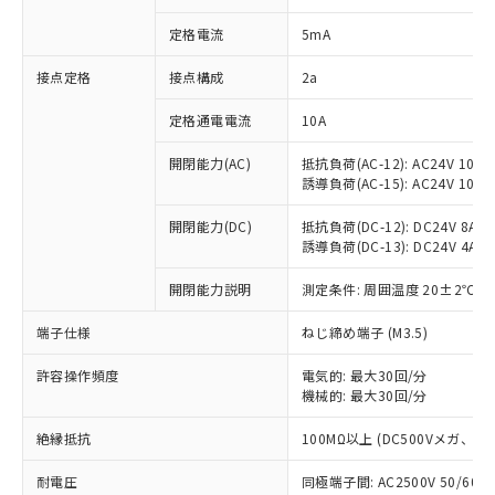
対応済み：EU RoHS指令（10物質）の
定格電流
5mA
非含有に対応した製品が提供可能な商品で
す。
接点定格
接点構成
2a
対応予定：EU RoHS指令（10物質）の非含
ご利用条件
有に対応した製品に切り替える予定のある
定格通電電流
10A
商品です。
対応予定なし：EU RoHS指令（10物質）の
開閉能力(AC)
抵抗負荷(AC-12): AC24V 10A/A
以下の条件をお読みいただき、同意のうえ
非含有に非対応の商品で、対応品を出す予
誘導負荷(AC-15): AC24V 10A/AC
ご利用ください。
定はありません。
調査・確認中：EU RoHS指令（10物質）の
開閉能力(DC)
抵抗負荷(DC-12): DC24V 8A/DC
本サービスは、当社制御機器事業取扱
※1 中国RoHS○×表
非含有の対応状況を調査中または確認中の
誘導負荷(DC-13): DC24V 4A/DC
商品の当社在庫状況および標準価格
商品です。
(税抜)を提供させていただくもので
「○」：最大均質材料含有率が中国RoHSの
開閉能力説明
測定条件: 周囲温度 20±2℃、
非該当品：ライセンス料など無形物で、有
す。
基準値以下であることを示します。
害物質有無と関係のない商品です。
当社制御機器事業取扱商品の中には、
端子仕様
ねじ締め端子 (M3.5)
「×」：最大均質材料含有率が中国RoHSの
仕入先様の事情により、非含有部品として
本サービスの対象外となる商品もある
基準値を超えていることを示します。
いたものが、含有品と判明した場合などや
当社は、これら貴社製品のうち、外国
ことをご了承ください。
許容操作頻度
電気的: 最大30回/分
「－」：未確認です。当社販売部門へお問
むを得ず変更することがあります。
為替および外国貿易法に定める商品
在庫状況および標準価格照会結果は、
機械的: 最大30回/分
い合わせください。
（以下｢規制貨物等」という）を輸出
記載している更新日時点での社内デー
*EU RoHS指令（10物質）：
または国外への提供する場合は、日本
絶縁抵抗
100MΩ以上 (DC500Vメガ、
記
タに基づき作成されるものであり、閲
説明
鉛(Pb) 1000ppm以下、 水銀(Hg) 1000ppm以下、 カド
*中国RoHS10物質の基準値 (GB/T26572)：
国政府の輸出許可(または役務取引許
号
覧された時点での実際の在庫および標
ミウム(Cd) 100ppm以下、
Pb(鉛) :1000ppm、 Hg(水銀) : 1000ppm、 Cd(カドミウ
可)を取得するなどの必要な手続きを
耐電圧
同極端子間: AC2500V 50/60
六価クロム(Cr(Ⅵ)) 1000ppm以下、ポリ臭化ビフェニル
ム) : 100ppm、
準価格とは異なる場合があることをご