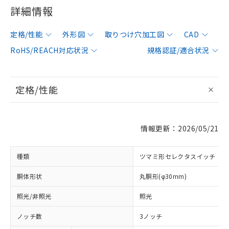
詳細情報
定格/性能
外形図
取りつけ穴加工図
CAD
RoHS/REACH対応状況
規格認証/適合状況
定格/性能
情報更新：2026/05/21
種類
ツマミ形セレクタスイッチ
胴体形状
丸胴形(φ30mm)
照光/非照光
照光
ノッチ数
3ノッチ