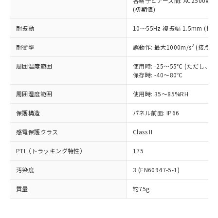
各端子とアース間: AC2500V 50/
為替および外国貿易法に定める商品
在庫状況および標準価格照会結果は、
い合わせください。
(初期値)
（以下｢規制貨物等」という）を輸出
記載している更新日時点での社内デー
*EU RoHS指令（10物質）：
または国外への提供する場合は、日本
記
タに基づき作成されるものであり、閲
説明
鉛(Pb) 1000ppm以下、 水銀(Hg) 1000ppm以下、 カド
耐振動
10～55Hz 複振幅 1.5mm (接
*中国RoHS10物質の基準値 (GB/T26572)：
国政府の輸出許可(または役務取引許
号
覧された時点での実際の在庫および標
ミウム(Cd) 100ppm以下、
Pb(鉛) :1000ppm、 Hg(水銀) : 1000ppm、 Cd(カドミウ
可)を取得するなどの必要な手続きを
六価クロム(Cr(Ⅵ)) 1000ppm以下、ポリ臭化ビフェニル
ム) : 100ppm、
準価格とは異なる場合があることをご
2
耐衝撃
誤動作: 最大1000m/s
(接点開
類(PBB) 1000ppm以下、ポリ臭化ジフェニルエーテル類
Cr(Ⅵ)(六価クロム) : 1000ppm、 PBBs(ポリ臭化ビフェ
とります。
了承ください。
(PBDE) 1000ppm以下、フタル酸ビス(2-エチルヘキシ
○
一定数以上の在庫あり
ニル類) : 1000ppm、 PBDEs(ポリ臭化ジフェニルエーテ
当社は規制貨物を破棄する場合は、完
ル) (DEHP)(別名：DOP) 1000ppm以下、フタル酸ブチ
正式な納期状況および標準価格はお客
ル類) : 1000ppm、
周囲温度範囲
使用時: -25～55℃ (ただし
ルベンジル（BBP） 1000ppm以下、フタル酸ジブチル
全に破砕するなど、違法に輸出されな
DBP(フタル酸ジブチル) : 1000ppm、 DIBP(フタル酸ジ
保存時: -40～80℃
様のお取引先、またはお客様担当のオ
（DBP） 1000ppm以下、フタル酸ジイソブチル
イソブチル) : 1000ppm、 BBP(フタル酸ブチルベンジ
△
一定数には満たないが在庫あり
いよう必要な手段を講じます。
ムロン制御機器販売店・当社販売員に
(DIBP) 1000ppm以下
ル) : 1000ppm、
当社は貴社製品を、核兵器、ミサイ
但し、RoHS指令で産業用監視および制御機器に対する
周囲湿度範囲
使用時: 35～85%RH
DEHP(フタル酸ビス(2-エチルヘキシル)) : 1000ppm
ご相談ください。
適用除外項目は除く。
ル、化学兵器、生物兵器またはその他
－
在庫なし(最新の在庫状況につ
オムロン制御機器販売店や当社販売拠
フタル酸エステル類の４物質については閾値を超える意
保護構造
パネル前面: IP66
武器並びにこれらの製造装置等に一切
いては、お客様のお取引先、ま
図的な使用がないことを確認しています。
点は「
販売ネットワーク
」をご確認
※2 環境保護使用期限
使用いたしません。
たはお客様担当のオムロン制御
ください。
感電保護クラス
Class II
当社は、貴社製品を第三者に販売する
機器販売店・当社販売員にご確
在庫状況および標準価格結果を当社の
※2 対応予定月
「ｅ」：有害物質（10物質）のすべてが基
場合は、上記1、2および3の内容を当
認ください)
事前の承諾なく第三者に漏洩または開
PTI（トラッキング特性）
175
準値以下であることを示します。
該第三者に通知します。また当社は、
示しないようお願いします。
部品在庫の切り替え状況などにより、予定
「10」：通常の使用状況下において有害物
販売先および販売に係わる関係者が違
マイパーツ機能（部品リスト作成サー
空
受注生産機種、また在庫状況の
汚染度
3 (EN60947-5-1)
月が前後することがあります。
質が外部に漏えいし、環境に深刻な影響を
法に輸出するおそれがある場合は、取
ビス）をご利用いただくには、I-Web
白
情報を公開していない機種
及ぼさない年数を意味します。
り引きをいたしません。
メンバーズにご登録されている必要が
質量
約75g
「－」：未確認です。当社販売部門へお問
あります。
い合わせください。
お客様が当ウェブサイト上で当社にご
※3 非含有証明書ダウンロード