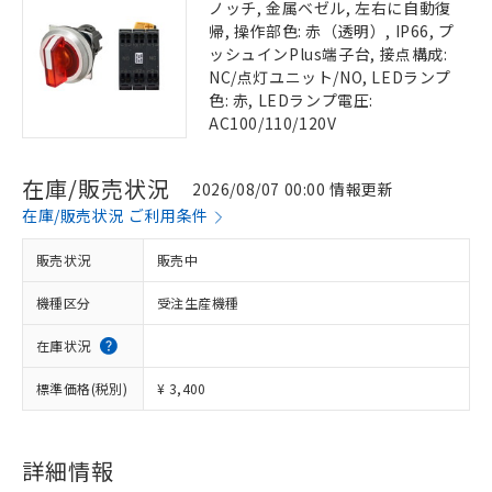
ノッチ, 金属ベゼル, 左右に自動復
帰, 操作部色: 赤（透明）, IP66, プ
ッシュインPlus端子台, 接点構成:
NC/点灯ユニット/NO, LEDランプ
色: 赤, LEDランプ電圧:
AC100/110/120V
在庫/販売状況
2026/08/07 00:00 情報更新
在庫/販売状況 ご利用条件
販売状況
販売中
機種区分
受注生産機種
在庫状況
標準価格(税別)
¥ 3,400
詳細情報