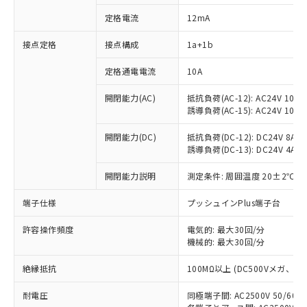
定格電流
12mA
接点定格
接点構成
1a+1b
※1 対応状況
定格通電電流
10A
対応済み：EU RoHS指令（10物質）の
非含有に対応した製品が提供可能な商品で
開閉能力(AC)
抵抗負荷(AC-12): AC24V 10A/A
す。
誘導負荷(AC-15): AC24V 10A/AC
対応予定：EU RoHS指令（10物質）の非含
ご利用条件
有に対応した製品に切り替える予定のある
開閉能力(DC)
抵抗負荷(DC-12): DC24V 8A/DC
商品です。
誘導負荷(DC-13): DC24V 4A/DC
対応予定なし：EU RoHS指令（10物質）の
以下の条件をお読みいただき、同意のうえ
開閉能力説明
測定条件: 周囲温度 20±2℃、
非含有に非対応の商品で、対応品を出す予
ご利用ください。
定はありません。
端子仕様
プッシュインPlus端子台
調査・確認中：EU RoHS指令（10物質）の
本サービスは、当社制御機器事業取扱
※1 中国RoHS○×表
非含有の対応状況を調査中または確認中の
商品の当社在庫状況および標準価格
許容操作頻度
電気的: 最大30回/分
商品です。
(税抜)を提供させていただくもので
機械的: 最大30回/分
「○」：最大均質材料含有率が中国RoHSの
非該当品：ライセンス料など無形物で、有
す。
基準値以下であることを示します。
害物質有無と関係のない商品です。
絶縁抵抗
100MΩ以上 (DC500Vメガ、
当社制御機器事業取扱商品の中には、
「×」：最大均質材料含有率が中国RoHSの
仕入先様の事情により、非含有部品として
本サービスの対象外となる商品もある
基準値を超えていることを示します。
いたものが、含有品と判明した場合などや
当社は、これら貴社製品のうち、外国
耐電圧
同極端子間: AC2500V 50/60
ことをご了承ください。
「－」：未確認です。当社販売部門へお問
むを得ず変更することがあります。