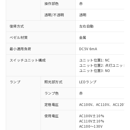
操作部色
赤
透明/不透明
透明
復帰方式
左右自動
ベゼル材質
金属
最小適用負荷
DC5V 6mA
スイッチユニット構成
ユニット位置1: NC
ユニット位置2: 点灯ユニット
ユニット位置3: NO
ランプ
照光部方式
LEDランプ
ランプ色
赤
定格電圧
AC100V、AC110V、AC120V
使用電圧
AC100V±10%
AC110V±10%
AC100～130V