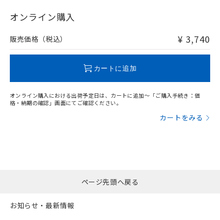
"対応済み"や非含有の記載がされた商品であっても、流通
在庫等で未対応品が混在する可能性があります。
オンライン購入
非含有品が必要な際は、弊社営業部門もしくは販売店へお
問い合わせください。
¥ 3,740
販売価格（税込）
この製品のRoHS/REACH対応状況ページへ
カートに追加
オンライン購入における出荷予定日は、カートに追加～「ご購入手続き：価
格・納期の確認」画面にてご確認ください。
カートをみる
ページ先頭へ戻る
お知らせ・最新情報