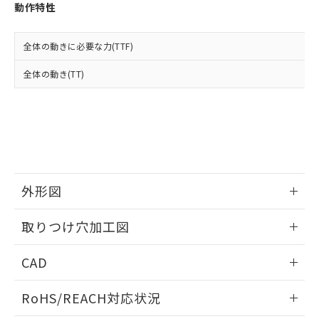
登録された部品リストについて、当社
動作特性
および当社の共同利用者が、当社の製
下記の非含有証明書をダウンロードするこ
品・サービスに関するお客様との取
とができます。
合意する
キャンセル
引・商談に必要な範囲で利用すること
全体の動きに必要な力(TTF)
をご了承ください。
EU RoHS指令（10物質）の非含有証明書
全体の動き(TT)
※当社の共同利用者とは、
"個人情報
51物質の非含有証明書（当社基準）
の共同利用に関して"
の「1.共同利
※本証明書は発行日時点で非含有を証明す
用者の範囲」に記載されている法人を
るもので、過去に遡って非含有を証明する
指します。
ものではありません。
また、RoHS指令のフタル酸エステル類４
物質の対応では、対応完了までの期間は出
荷製品に未対応品が混在することから備考
外形図
欄に対応日を記載しておりました。
既に当社にて対応品への在庫切替を完了
情報更新：2026/05/21
していることから、特段のことがない限
取りつけ穴加工図
り、2022年1月12日より割愛しておりま
す。
情報更新：2026/05/21
CAD
ログイン/会員登録いただくと、CADデータをダウンロー
RoHS/REACH対応状況
ドすることができます。