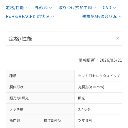
定格/性能
外形図
取りつけ穴加工図
CAD
RoHS/REACH対応状況
規格認証/適合状況
定格/性能
情報更新：2026/05/21
種類
ツマミ形セレクタスイッチ
胴体形状
丸胴形(φ30mm)
照光/非照光
照光
ノッチ数
3ノッチ
操作部
操作部形状
ツマミ形