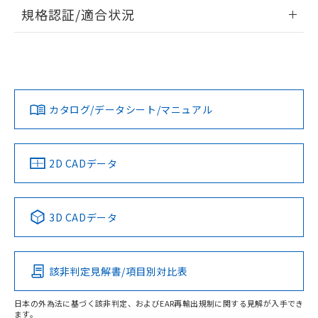
情報更新：2026/7/29
規格認証/適合状況
ログイン/会員登録
EU RoHS
注意事項・凡例
A30NW-3MB-TRA-P201-RDについての規格認証/適合状況に
ついては、「カスタマーサポートセンタ お客様相談室」また
は貴社担当オムロン営業員または販売店にお問い合わせくだ
対応状況
対応予定月
※1
※2
さい。
ダウンロードデータをご利用いただく前に、以下を必ずお読
みください。
カタログ/データシート/マニュアル
対応済み
ソフトウェアの使用条件
お問い合わせ
中国 RoHS
注意事項・凡例
2D CADデータ
中国 RoHS表
※1 ※2
3D CADデータ
Pb
Hg
Cd
Cr(VI)
該非判定見解書/項目別対比表
O
O
O
O
日本の外為法に基づく該非判定、およびEAR再輸出規制に関する見解が入手でき
ます。