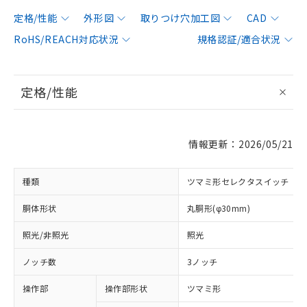
定格/性能
外形図
取りつけ穴加工図
CAD
RoHS/REACH対応状況
規格認証/適合状況
定格/性能
情報更新：2026/05/21
種類
ツマミ形セレクタスイッチ
胴体形状
丸胴形(φ30mm)
照光/非照光
照光
ノッチ数
3ノッチ
操作部
操作部形状
ツマミ形