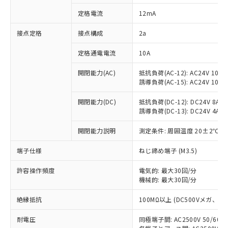
対応済み：EU RoHS指令（10物質）の
定格電流
12mA
非含有に対応した製品が提供可能な商品で
す。
接点定格
接点構成
2a
対応予定：EU RoHS指令（10物質）の非含
ご利用条件
有に対応した製品に切り替える予定のある
定格通電電流
10A
商品です。
対応予定なし：EU RoHS指令（10物質）の
開閉能力(AC)
抵抗負荷(AC-12): AC24V 10A/A
以下の条件をお読みいただき、同意のうえ
非含有に非対応の商品で、対応品を出す予
誘導負荷(AC-15): AC24V 10A/AC
ご利用ください。
定はありません。
調査・確認中：EU RoHS指令（10物質）の
開閉能力(DC)
抵抗負荷(DC-12): DC24V 8A/DC
本サービスは、当社制御機器事業取扱
※1 中国RoHS○×表
誘導負荷(DC-13): DC24V 4A/DC
非含有の対応状況を調査中または確認中の
商品の当社在庫状況および標準価格
商品です。
(税抜)を提供させていただくもので
開閉能力説明
測定条件: 周囲温度 20±2℃、
「○」：最大均質材料含有率が中国RoHSの
非該当品：ライセンス料など無形物で、有
す。
基準値以下であることを示します。
害物質有無と関係のない商品です。
当社制御機器事業取扱商品の中には、
端子仕様
ねじ締め端子 (M3.5)
「×」：最大均質材料含有率が中国RoHSの
仕入先様の事情により、非含有部品として
本サービスの対象外となる商品もある
基準値を超えていることを示します。
いたものが、含有品と判明した場合などや
当社は、これら貴社製品のうち、外国
ことをご了承ください。
許容操作頻度
電気的: 最大30回/分
「－」：未確認です。当社販売部門へお問
むを得ず変更することがあります。
為替および外国貿易法に定める商品
機械的: 最大30回/分
在庫状況および標準価格照会結果は、
い合わせください。
（以下｢規制貨物等」という）を輸出
記載している更新日時点での社内デー
*EU RoHS指令（10物質）：
または国外への提供する場合は、日本
絶縁抵抗
100MΩ以上 (DC500Vメガ、
記
タに基づき作成されるものであり、閲
説明
鉛(Pb) 1000ppm以下、 水銀(Hg) 1000ppm以下、 カド
*中国RoHS10物質の基準値 (GB/T26572)：
国政府の輸出許可(または役務取引許
号
覧された時点での実際の在庫および標
ミウム(Cd) 100ppm以下、
Pb(鉛) :1000ppm、 Hg(水銀) : 1000ppm、 Cd(カドミウ
耐電圧
同極端子間: AC2500V 50/60
可)を取得するなどの必要な手続きを
六価クロム(Cr(Ⅵ)) 1000ppm以下、ポリ臭化ビフェニル
ム) : 100ppm、
準価格とは異なる場合があることをご