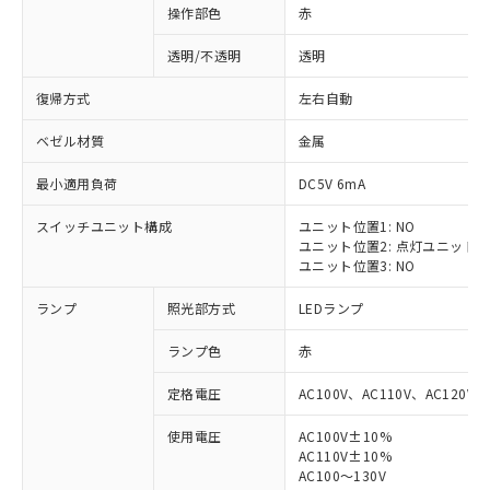
操作部色
赤
透明/不透明
透明
復帰方式
左右自動
ベゼル材質
金属
最小適用負荷
DC5V 6mA
スイッチユニット構成
ユニット位置1: NO
ユニット位置2: 点灯ユニット
ユニット位置3: NO
ランプ
照光部方式
LEDランプ
ランプ色
赤
定格電圧
AC100V、AC110V、AC120V
使用電圧
AC100V±10%
※1 対応状況
AC110V±10%
AC100～130V