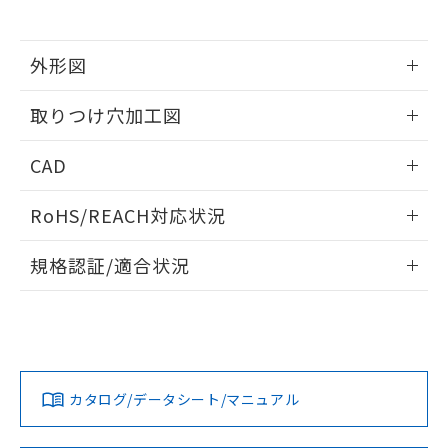
※当社の共同利用者とは、
"個人情報
51物質の非含有証明書（当社基準）
の共同利用に関して"
の「1.共同利
※本証明書は発行日時点で非含有を証明す
用者の範囲」に記載されている法人を
るもので、過去に遡って非含有を証明する
外形図
指します。
ものではありません。
情報更新：2026/05/21
また、RoHS指令のフタル酸エステル類４
取りつけ穴加工図
物質の対応では、対応完了までの期間は出
荷製品に未対応品が混在することから備考
情報更新：2026/05/21
CAD
欄に対応日を記載しておりました。
既に当社にて対応品への在庫切替を完了
ログイン/会員登録いただくと、CADデータをダウンロー
していることから、特段のことがない限
RoHS/REACH対応状況
ドすることができます。
り、2022年1月12日より割愛しておりま
す。
情報更新：2026/7/29
規格認証/適合状況
ログイン/会員登録
EU RoHS
注意事項・凡例
A30NW-3MB-TRA-G101-RDについての規格認証/適合状況に
ついては、「カスタマーサポートセンタ お客様相談室」また
は貴社担当オムロン営業員または販売店にお問い合わせくだ
対応状況
対応予定月
※1
※2
さい。
ダウンロードデータをご利用いただく前に、以下を必ずお読
みください。
カタログ/データシート/マニュアル
対応済み
ソフトウェアの使用条件
お問い合わせ