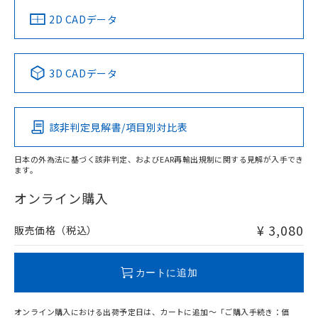
中国 RoHS
注意事項・凡例
2D CADデータ
中国 RoHS表
※1 ※2
3D CADデータ
Pb
Hg
Cd
Cr(VI)
該非判定見解書/項目別対比表
O
O
O
O
日本の外為法に基づく該非判定、およびEAR再輸出規制に関する見解が入手でき
ます。
"対応済み"や非含有の記載がされた商品であっても、流通
在庫等で未対応品が混在する可能性があります。
オンライン購入
非含有品が必要な際は、弊社営業部門もしくは販売店へお
問い合わせください。
¥ 3,080
販売価格（税込）
この製品のRoHS/REACH対応状況ページへ
カートに追加
オンライン購入における出荷予定日は、カートに追加～「ご購入手続き：価