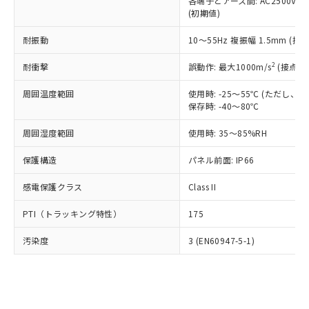
類(PBB) 1000ppm以下、ポリ臭化ジフェニルエーテル類
各端子とアース間: AC2500V 50/
Cr(Ⅵ)(六価クロム) : 1000ppm、 PBBs(ポリ臭化ビフェ
とります。
了承ください。
(PBDE) 1000ppm以下、フタル酸ビス(2-エチルヘキシ
○
一定数以上の在庫あり
ニル類) : 1000ppm、 PBDEs(ポリ臭化ジフェニルエーテ
(初期値)
当社は規制貨物を破棄する場合は、完
ル) (DEHP)(別名：DOP) 1000ppm以下、フタル酸ブチ
正式な納期状況および標準価格はお客
ル類) : 1000ppm、
ルベンジル（BBP） 1000ppm以下、フタル酸ジブチル
全に破砕するなど、違法に輸出されな
DBP(フタル酸ジブチル) : 1000ppm、 DIBP(フタル酸ジ
様のお取引先、またはお客様担当のオ
耐振動
10～55Hz 複振幅 1.5mm (接
（DBP） 1000ppm以下、フタル酸ジイソブチル
イソブチル) : 1000ppm、 BBP(フタル酸ブチルベンジ
△
一定数には満たないが在庫あり
いよう必要な手段を講じます。
ムロン制御機器販売店・当社販売員に
(DIBP) 1000ppm以下
ル) : 1000ppm、
当社は貴社製品を、核兵器、ミサイ
但し、RoHS指令で産業用監視および制御機器に対する
DEHP(フタル酸ビス(2-エチルヘキシル)) : 1000ppm
ご相談ください。
2
耐衝撃
誤動作: 最大1000m/s
(接点開
適用除外項目は除く。
ル、化学兵器、生物兵器またはその他
－
在庫なし(最新の在庫状況につ
オムロン制御機器販売店や当社販売拠
フタル酸エステル類の４物質については閾値を超える意
武器並びにこれらの製造装置等に一切
いては、お客様のお取引先、ま
周囲温度範囲
図的な使用がないことを確認しています。
使用時: -25～55℃ (ただし
点は「
販売ネットワーク
」をご確認
※2 環境保護使用期限
使用いたしません。
保存時: -40～80℃
たはお客様担当のオムロン制御
ください。
当社は、貴社製品を第三者に販売する
機器販売店・当社販売員にご確
在庫状況および標準価格結果を当社の
※2 対応予定月
「ｅ」：有害物質（10物質）のすべてが基
周囲湿度範囲
使用時: 35～85%RH
場合は、上記1、2および3の内容を当
認ください)
事前の承諾なく第三者に漏洩または開
準値以下であることを示します。
該第三者に通知します。また当社は、
示しないようお願いします。
保護構造
パネル前面: IP66
部品在庫の切り替え状況などにより、予定
「10」：通常の使用状況下において有害物
販売先および販売に係わる関係者が違
マイパーツ機能（部品リスト作成サー
空
受注生産機種、また在庫状況の
月が前後することがあります。
質が外部に漏えいし、環境に深刻な影響を
法に輸出するおそれがある場合は、取
ビス）をご利用いただくには、I-Web
白
情報を公開していない機種
感電保護クラス
Class II
及ぼさない年数を意味します。
り引きをいたしません。
メンバーズにご登録されている必要が
「－」：未確認です。当社販売部門へお問
あります。
PTI（トラッキング特性）
175
い合わせください。
お客様が当ウェブサイト上で当社にご
※3 非含有証明書ダウンロード
登録された部品リストについて、当社
汚染度
3 (EN60947-5-1)
および当社の共同利用者が、当社の製
下記の非含有証明書をダウンロードするこ
品・サービスに関するお客様との取
とができます。
合意する
キャンセル
引・商談に必要な範囲で利用すること
をご了承ください。
EU RoHS指令（10物質）の非含有証明書