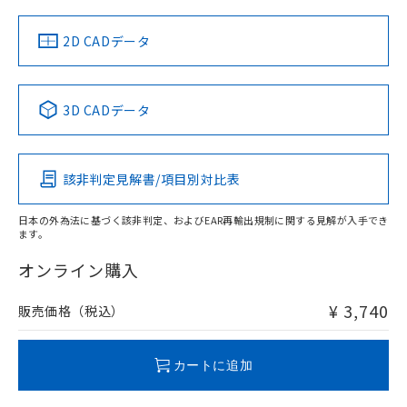
中国 RoHS
注意事項・凡例
2D CADデータ
中国 RoHS表
※1 ※2
3D CADデータ
Pb
Hg
Cd
Cr(VI)
該非判定見解書/項目別対比表
O
O
O
O
日本の外為法に基づく該非判定、およびEAR再輸出規制に関する見解が入手でき
ます。
"対応済み"や非含有の記載がされた商品であっても、流通
在庫等で未対応品が混在する可能性があります。
オンライン購入
非含有品が必要な際は、弊社営業部門もしくは販売店へお
問い合わせください。
¥ 3,740
販売価格（税込）
この製品のRoHS/REACH対応状況ページへ
カートに追加