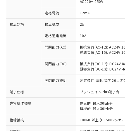
AC220～250V
対応済み：EU RoHS指令（10物質）の
非含有に対応した製品が提供可能な商品で
定格電流
12mA
す。
対応予定：EU RoHS指令（10物質）の非含
接点定格
接点構成
2b
ご利用条件
有に対応した製品に切り替える予定のある
定格通電電流
10A
商品です。
対応予定なし：EU RoHS指令（10物質）の
以下の条件をお読みいただき、同意のうえ
開閉能力(AC)
抵抗負荷(AC-12): AC24V 10A/A
非含有に非対応の商品で、対応品を出す予
誘導負荷(AC-15): AC24V 10A/AC
ご利用ください。
定はありません。
調査・確認中：EU RoHS指令（10物質）の
本サービスは、当社制御機器事業取扱
開閉能力(DC)
抵抗負荷(DC-12): DC24V 8A/DC
※1 中国RoHS○×表
非含有の対応状況を調査中または確認中の
誘導負荷(DC-13): DC24V 4A/DC
商品の当社在庫状況および標準価格
商品です。
(税抜)を提供させていただくもので
「○」：最大均質材料含有率が中国RoHSの
非該当品：ライセンス料など無形物で、有
開閉能力説明
測定条件: 周囲温度 20±2℃、
す。
基準値以下であることを示します。
害物質有無と関係のない商品です。
当社制御機器事業取扱商品の中には、
「×」：最大均質材料含有率が中国RoHSの
仕入先様の事情により、非含有部品として
端子仕様
プッシュインPlus端子台
本サービスの対象外となる商品もある
基準値を超えていることを示します。
いたものが、含有品と判明した場合などや
当社は、これら貴社製品のうち、外国
ことをご了承ください。
「－」：未確認です。当社販売部門へお問
許容操作頻度
電気的: 最大30回/分
むを得ず変更することがあります。
為替および外国貿易法に定める商品
在庫状況および標準価格照会結果は、
機械的: 最大30回/分
い合わせください。
（以下｢規制貨物等」という）を輸出
記載している更新日時点での社内デー
*EU RoHS指令（10物質）：
または国外への提供する場合は、日本
記
タに基づき作成されるものであり、閲
説明
絶縁抵抗
100MΩ以上 (DC500Vメガ、
鉛(Pb) 1000ppm以下、 水銀(Hg) 1000ppm以下、 カド
*中国RoHS10物質の基準値 (GB/T26572)：
国政府の輸出許可(または役務取引許
号
覧された時点での実際の在庫および標
ミウム(Cd) 100ppm以下、
Pb(鉛) :1000ppm、 Hg(水銀) : 1000ppm、 Cd(カドミウ
可)を取得するなどの必要な手続きを
六価クロム(Cr(Ⅵ)) 1000ppm以下、ポリ臭化ビフェニル
ム) : 100ppm、