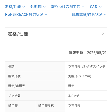
定格/性能
外形図
取りつけ穴加工図
CAD
RoHS/REACH対応状況
規格認証/適合状況
定格/性能
情報更新：2026/05/21
種類
ツマミ形セレクタスイッチ
胴体形状
丸胴形(φ30mm)
照光/非照光
照光
ノッチ数
3ノッチ
操作部
操作部形状
ツマミ形