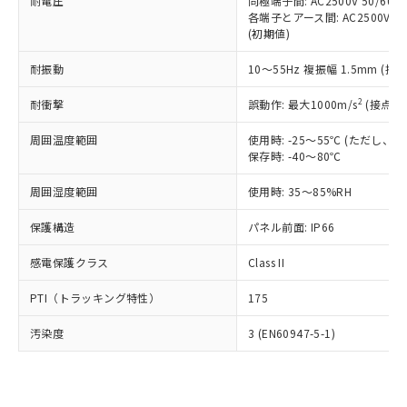
準価格とは異なる場合があることをご
耐電圧
同極端子間: AC2500V 50/60
類(PBB) 1000ppm以下、ポリ臭化ジフェニルエーテル類
Cr(Ⅵ)(六価クロム) : 1000ppm、 PBBs(ポリ臭化ビフェ
とります。
各端子とアース間: AC2500V 50/
了承ください。
(PBDE) 1000ppm以下、フタル酸ビス(2-エチルヘキシ
○
一定数以上の在庫あり
ニル類) : 1000ppm、 PBDEs(ポリ臭化ジフェニルエーテ
当社は規制貨物を破棄する場合は、完
(初期値)
ル) (DEHP)(別名：DOP) 1000ppm以下、フタル酸ブチ
正式な納期状況および標準価格はお客
ル類) : 1000ppm、
ルベンジル（BBP） 1000ppm以下、フタル酸ジブチル
全に破砕するなど、違法に輸出されな
DBP(フタル酸ジブチル) : 1000ppm、 DIBP(フタル酸ジ
様のお取引先、またはお客様担当のオ
（DBP） 1000ppm以下、フタル酸ジイソブチル
イソブチル) : 1000ppm、 BBP(フタル酸ブチルベンジ
△
一定数には満たないが在庫あり
耐振動
10～55Hz 複振幅 1.5mm (接
いよう必要な手段を講じます。
ムロン制御機器販売店・当社販売員に
(DIBP) 1000ppm以下
ル) : 1000ppm、
当社は貴社製品を、核兵器、ミサイ
但し、RoHS指令で産業用監視および制御機器に対する
DEHP(フタル酸ビス(2-エチルヘキシル)) : 1000ppm
ご相談ください。
2
耐衝撃
適用除外項目は除く。
誤動作: 最大1000m/s
(接点開
ル、化学兵器、生物兵器またはその他
－
在庫なし(最新の在庫状況につ
オムロン制御機器販売店や当社販売拠
フタル酸エステル類の４物質については閾値を超える意
武器並びにこれらの製造装置等に一切
いては、お客様のお取引先、ま
図的な使用がないことを確認しています。
点は「
販売ネットワーク
」をご確認
周囲温度範囲
使用時: -25～55℃ (ただし
※2 環境保護使用期限
使用いたしません。
たはお客様担当のオムロン制御
ください。
保存時: -40～80℃
当社は、貴社製品を第三者に販売する
機器販売店・当社販売員にご確
在庫状況および標準価格結果を当社の
※2 対応予定月
「ｅ」：有害物質（10物質）のすべてが基
場合は、上記1、2および3の内容を当
認ください)
事前の承諾なく第三者に漏洩または開
周囲湿度範囲
使用時: 35～85%RH
準値以下であることを示します。
該第三者に通知します。また当社は、
示しないようお願いします。
部品在庫の切り替え状況などにより、予定
「10」：通常の使用状況下において有害物
販売先および販売に係わる関係者が違
保護構造
パネル前面: IP66
マイパーツ機能（部品リスト作成サー
空
受注生産機種、また在庫状況の
月が前後することがあります。
質が外部に漏えいし、環境に深刻な影響を
法に輸出するおそれがある場合は、取
ビス）をご利用いただくには、I-Web
白
情報を公開していない機種
及ぼさない年数を意味します。
り引きをいたしません。
感電保護クラス
Class II
メンバーズにご登録されている必要が
「－」：未確認です。当社販売部門へお問
あります。
い合わせください。
PTI（トラッキング特性）
175
お客様が当ウェブサイト上で当社にご
※3 非含有証明書ダウンロード
登録された部品リストについて、当社
汚染度
3 (EN60947-5-1)
および当社の共同利用者が、当社の製
下記の非含有証明書をダウンロードするこ
品・サービスに関するお客様との取
とができます。
合意する
キャンセル
引・商談に必要な範囲で利用すること
をご了承ください。