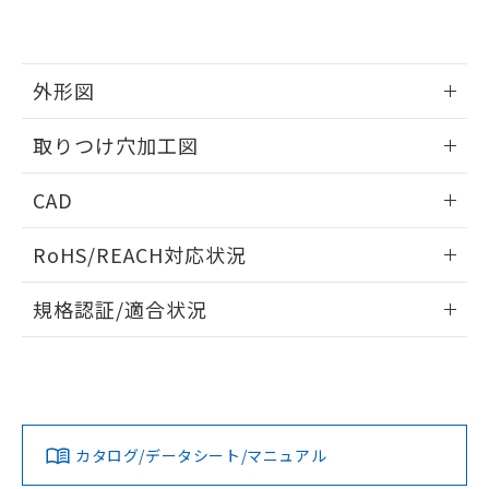
EU RoHS指令（10物質）の非含有証明書
※当社の共同利用者とは、
"個人情報
51物質の非含有証明書（当社基準）
の共同利用に関して"
の「1.共同利
※本証明書は発行日時点で非含有を証明す
用者の範囲」に記載されている法人を
るもので、過去に遡って非含有を証明する
指します。
外形図
ものではありません。
また、RoHS指令のフタル酸エステル類４
情報更新：2026/05/21
取りつけ穴加工図
物質の対応では、対応完了までの期間は出
荷製品に未対応品が混在することから備考
情報更新：2026/05/21
欄に対応日を記載しておりました。
CAD
既に当社にて対応品への在庫切替を完了
していることから、特段のことがない限
ログイン/会員登録いただくと、CADデータをダウンロー
RoHS/REACH対応状況
り、2022年1月12日より割愛しておりま
ドすることができます。
す。
情報更新：2026/7/29
規格認証/適合状況
ログイン/会員登録
EU RoHS
注意事項・凡例
A30NW-3MB-TOA-P202-OEについての規格認証/適合状況に
ついては、「カスタマーサポートセンタ お客様相談室」また
は貴社担当オムロン営業員または販売店にお問い合わせくだ
対応状況
対応予定月
※1
※2
さい。
ダウンロードデータをご利用いただく前に、以下を必ずお読
みください。
カタログ/データシート/マニュアル
対応済み
ソフトウェアの使用条件
お問い合わせ