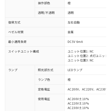
操作部色
橙
透明/不透明
透明
復帰方式
左右自動
ベゼル材質
金属
最小適用負荷
DC5V 6mA
スイッチユニット構成
ユニット位置1: NC
ユニット位置2: 点灯ユニット
ユニット位置3: NC
ランプ
照光部方式
LEDランプ
ランプ色
橙
定格電圧
AC200V、AC220V、AC230V、
使用電圧
AC200V±10%
AC220V±10%
※1 対応状況
AC230V±10%