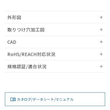
EU RoHS指令（10物質）の非含有証明書
※当社の共同利用者とは、
"個人情報
51物質の非含有証明書（当社基準）
の共同利用に関して"
の「1.共同利
※本証明書は発行日時点で非含有を証明す
用者の範囲」に記載されている法人を
るもので、過去に遡って非含有を証明する
外形図
指します。
ものではありません。
また、RoHS指令のフタル酸エステル類４
情報更新：2026/05/21
取りつけ穴加工図
物質の対応では、対応完了までの期間は出
荷製品に未対応品が混在することから備考
情報更新：2026/05/21
CAD
欄に対応日を記載しておりました。
既に当社にて対応品への在庫切替を完了
ログイン/会員登録いただくと、CADデータをダウンロー
していることから、特段のことがない限
RoHS/REACH対応状況
ドすることができます。
り、2022年1月12日より割愛しておりま
す。
情報更新：2026/7/29
規格認証/適合状況
ログイン/会員登録
EU RoHS
注意事項・凡例
A30NW-3MB-TOA-G202-OCについての規格認証/適合状況に
ついては、「カスタマーサポートセンタ お客様相談室」また
は貴社担当オムロン営業員または販売店にお問い合わせくだ
対応状況
対応予定月
※1
※2
さい。
ダウンロードデータをご利用いただく前に、以下を必ずお読
みください。
カタログ/データシート/マニュアル
対応済み
ソフトウェアの使用条件
お問い合わせ