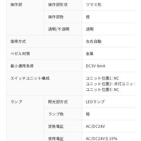
操作部
操作部形状
ツマミ形
操作部色
橙
透明/不透明
透明
復帰方式
左右自動
ベゼル材質
金属
最小適用負荷
DC5V 6mA
スイッチユニット構成
ユニット位置1: NC
ユニット位置2: 点灯ユニット
ユニット位置3: NC
ランプ
照光部方式
LEDランプ
ランプ色
橙
定格電圧
AC/DC24V
※1 対応状況
使用電圧
AC/DC24V±10%