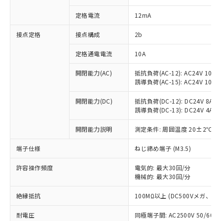
対応済み：EU RoHS指令（10物質）の
定格電流
12mA
非含有に対応した製品が提供可能な商品で
す。
接点定格
接点構成
2b
対応予定：EU RoHS指令（10物質）の非含
ご利用条件
有に対応した製品に切り替える予定のある
定格通電電流
10A
商品です。
対応予定なし：EU RoHS指令（10物質）の
開閉能力(AC)
抵抗負荷(AC-12): AC24V 10A/A
以下の条件をお読みいただき、同意のうえ
非含有に非対応の商品で、対応品を出す予
誘導負荷(AC-15): AC24V 10A/AC
ご利用ください。
定はありません。
調査・確認中：EU RoHS指令（10物質）の
開閉能力(DC)
抵抗負荷(DC-12): DC24V 8A/DC
本サービスは、当社制御機器事業取扱
※1 中国RoHS○×表
非含有の対応状況を調査中または確認中の
誘導負荷(DC-13): DC24V 4A/DC
商品の当社在庫状況および標準価格
商品です。
(税抜)を提供させていただくもので
「○」：最大均質材料含有率が中国RoHSの
開閉能力説明
測定条件: 周囲温度 20±2℃、
非該当品：ライセンス料など無形物で、有
す。
基準値以下であることを示します。
害物質有無と関係のない商品です。
当社制御機器事業取扱商品の中には、
端子仕様
ねじ締め端子 (M3.5)
「×」：最大均質材料含有率が中国RoHSの
仕入先様の事情により、非含有部品として
本サービスの対象外となる商品もある
基準値を超えていることを示します。
いたものが、含有品と判明した場合などや
当社は、これら貴社製品のうち、外国
ことをご了承ください。
許容操作頻度
電気的: 最大30回/分
「－」：未確認です。当社販売部門へお問
むを得ず変更することがあります。
為替および外国貿易法に定める商品
在庫状況および標準価格照会結果は、
機械的: 最大30回/分
い合わせください。
（以下｢規制貨物等」という）を輸出
記載している更新日時点での社内デー
*EU RoHS指令（10物質）：
または国外への提供する場合は、日本
絶縁抵抗
100MΩ以上 (DC500Vメガ、
記
タに基づき作成されるものであり、閲
説明
鉛(Pb) 1000ppm以下、 水銀(Hg) 1000ppm以下、 カド
*中国RoHS10物質の基準値 (GB/T26572)：
国政府の輸出許可(または役務取引許
号
覧された時点での実際の在庫および標
ミウム(Cd) 100ppm以下、
Pb(鉛) :1000ppm、 Hg(水銀) : 1000ppm、 Cd(カドミウ
可)を取得するなどの必要な手続きを
耐電圧
同極端子間: AC2500V 50/60
六価クロム(Cr(Ⅵ)) 1000ppm以下、ポリ臭化ビフェニル
ム) : 100ppm、
準価格とは異なる場合があることをご