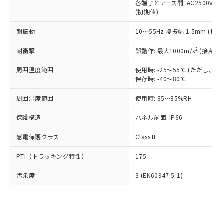
類(PBB) 1000ppm以下、ポリ臭化ジフェニルエーテル類
各端子とアース間: AC2500V 50/
Cr(Ⅵ)(六価クロム) : 1000ppm、 PBBs(ポリ臭化ビフェ
とります。
了承ください。
(PBDE) 1000ppm以下、フタル酸ビス(2-エチルヘキシ
○
一定数以上の在庫あり
ニル類) : 1000ppm、 PBDEs(ポリ臭化ジフェニルエーテ
(初期値)
当社は規制貨物を破棄する場合は、完
ル) (DEHP)(別名：DOP) 1000ppm以下、フタル酸ブチ
正式な納期状況および標準価格はお客
ル類) : 1000ppm、
ルベンジル（BBP） 1000ppm以下、フタル酸ジブチル
全に破砕するなど、違法に輸出されな
DBP(フタル酸ジブチル) : 1000ppm、 DIBP(フタル酸ジ
様のお取引先、またはお客様担当のオ
耐振動
10～55Hz 複振幅 1.5mm (接
（DBP） 1000ppm以下、フタル酸ジイソブチル
イソブチル) : 1000ppm、 BBP(フタル酸ブチルベンジ
△
一定数には満たないが在庫あり
いよう必要な手段を講じます。
ムロン制御機器販売店・当社販売員に
(DIBP) 1000ppm以下
ル) : 1000ppm、
当社は貴社製品を、核兵器、ミサイ
但し、RoHS指令で産業用監視および制御機器に対する
DEHP(フタル酸ビス(2-エチルヘキシル)) : 1000ppm
ご相談ください。
2
耐衝撃
誤動作: 最大1000m/s
(接点開
適用除外項目は除く。
ル、化学兵器、生物兵器またはその他
－
在庫なし(最新の在庫状況につ
オムロン制御機器販売店や当社販売拠
フタル酸エステル類の４物質については閾値を超える意
武器並びにこれらの製造装置等に一切
いては、お客様のお取引先、ま
図的な使用がないことを確認しています。
点は「
販売ネットワーク
」をご確認
周囲温度範囲
使用時: -25～55℃ (ただし
※2 環境保護使用期限
使用いたしません。
たはお客様担当のオムロン制御
保存時: -40～80℃
ください。
当社は、貴社製品を第三者に販売する
機器販売店・当社販売員にご確
在庫状況および標準価格結果を当社の
※2 対応予定月
「ｅ」：有害物質（10物質）のすべてが基
場合は、上記1、2および3の内容を当
周囲湿度範囲
使用時: 35～85%RH
認ください)
事前の承諾なく第三者に漏洩または開
準値以下であることを示します。
該第三者に通知します。また当社は、
示しないようお願いします。
部品在庫の切り替え状況などにより、予定
「10」：通常の使用状況下において有害物
保護構造
パネル前面: IP66
販売先および販売に係わる関係者が違
マイパーツ機能（部品リスト作成サー
空
受注生産機種、また在庫状況の
月が前後することがあります。
質が外部に漏えいし、環境に深刻な影響を
法に輸出するおそれがある場合は、取
ビス）をご利用いただくには、I-Web
白
情報を公開していない機種
感電保護クラス
Class II
及ぼさない年数を意味します。
り引きをいたしません。
メンバーズにご登録されている必要が
「－」：未確認です。当社販売部門へお問
あります。
PTI（トラッキング特性）
175
い合わせください。
お客様が当ウェブサイト上で当社にご
※3 非含有証明書ダウンロード
登録された部品リストについて、当社
汚染度
3 (EN60947-5-1)
および当社の共同利用者が、当社の製
下記の非含有証明書をダウンロードするこ
品・サービスに関するお客様との取
とができます。
合意する
キャンセル
引・商談に必要な範囲で利用すること
をご了承ください。