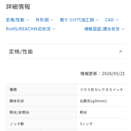
詳細情報
定格/性能
外形図
取りつけ穴加工図
CAD
RoHS/REACH対応状況
規格認証/適合状況
定格/性能
情報更新：2026/05/21
種類
ツマミ形セレクタスイッチ
胴体形状
丸胴形(φ30mm)
照光/非照光
照光
ノッチ数
3ノッチ