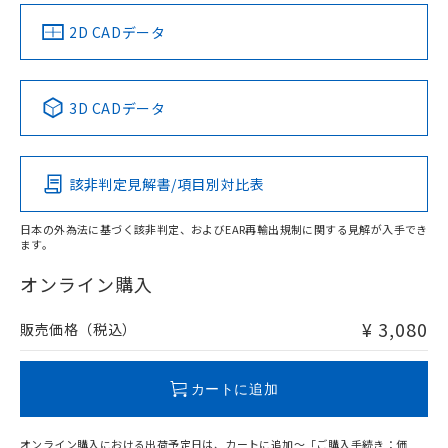
中国 RoHS
注意事項・凡例
2D CADデータ
中国 RoHS表
※1 ※2
3D CADデータ
Pb
Hg
Cd
Cr(VI)
該非判定見解書/項目別対比表
X
O
O
O
日本の外為法に基づく該非判定、およびEAR再輸出規制に関する見解が入手でき
ます。
"対応済み"や非含有の記載がされた商品であっても、流通
在庫等で未対応品が混在する可能性があります。
オンライン購入
非含有品が必要な際は、弊社営業部門もしくは販売店へお
問い合わせください。
¥ 3,080
販売価格（税込）
この製品のRoHS/REACH対応状況ページへ
カートに追加
オンライン購入における出荷予定日は、カートに追加～「ご購入手続き：価