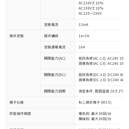
AC220V±10%
AC230V±10%
AC220～250V
定格電流
12mA
※1 対応状況
接点定格
接点構成
1a+1b
対応済み：EU RoHS指令（10物質）の
非含有に対応した製品が提供可能な商品で
定格通電電流
10A
す。
開閉能力(AC)
抵抗負荷(AC-12): AC24V 10A/A
対応予定：EU RoHS指令（10物質）の非含
ご利用条件
誘導負荷(AC-15): AC24V 10A/AC
有に対応した製品に切り替える予定のある
商品です。
開閉能力(DC)
抵抗負荷(DC-12): DC24V 8A/DC
対応予定なし：EU RoHS指令（10物質）の
誘導負荷(DC-13): DC24V 4A/DC
以下の条件をお読みいただき、同意のうえ
非含有に非対応の商品で、対応品を出す予
ご利用ください。
定はありません。
開閉能力説明
測定条件: 周囲温度 20±2℃、
調査・確認中：EU RoHS指令（10物質）の
本サービスは、当社制御機器事業取扱
※1 中国RoHS○×表
非含有の対応状況を調査中または確認中の
端子仕様
ねじ締め端子 (M3.5)
商品の当社在庫状況および標準価格
商品です。
(税抜)を提供させていただくもので
「○」：最大均質材料含有率が中国RoHSの
非該当品：ライセンス料など無形物で、有
許容操作頻度
電気的: 最大30回/分
す。
基準値以下であることを示します。
機械的: 最大30回/分
害物質有無と関係のない商品です。
当社制御機器事業取扱商品の中には、
「×」：最大均質材料含有率が中国RoHSの
仕入先様の事情により、非含有部品として
本サービスの対象外となる商品もある