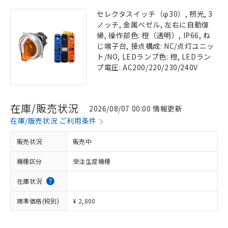
セレクタスイッチ（φ30）, 照光, 3
ノッチ, 金属ベゼル, 左右に自動復
帰, 操作部色: 橙（透明）, IP66, ね
じ端子台, 接点構成: NC/点灯ユニッ
ト/NO, LEDランプ色: 橙, LEDラン
プ電圧: AC200/220/230/240V
在庫/販売状況
2026/08/07 00:00 情報更新
在庫/販売状況 ご利用条件
販売状況
販売中
機種区分
受注生産機種
在庫状況
標準価格(税別)
¥ 2,800