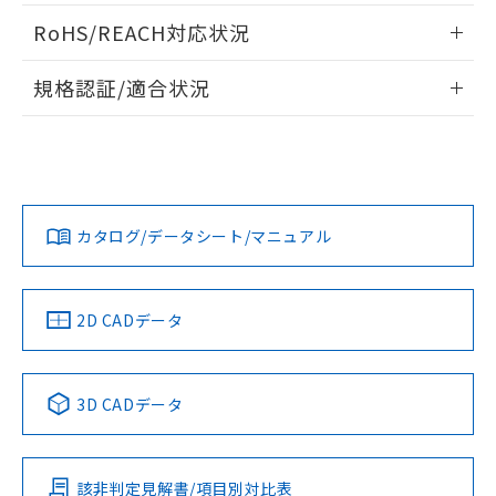
ログイン/会員登録いただくと、CADデータをダウンロー
RoHS/REACH対応状況
ドすることができます。
情報更新：2026/7/29
規格認証/適合状況
ログイン/会員登録
EU RoHS
注意事項・凡例
A30NW-3MB-TOA-G201-OEについての規格認証/適合状況に
ついては、「カスタマーサポートセンタ お客様相談室」また
は貴社担当オムロン営業員または販売店にお問い合わせくだ
対応状況
対応予定月
※1
※2
さい。
ダウンロードデータをご利用いただく前に、以下を必ずお読
みください。
カタログ/データシート/マニュアル
対応済み
ソフトウェアの使用条件
お問い合わせ
中国 RoHS
注意事項・凡例
2D CADデータ
中国 RoHS表
※1 ※2
3D CADデータ
Pb
Hg
Cd
Cr(VI)
該非判定見解書/項目別対比表
O
O
O
O