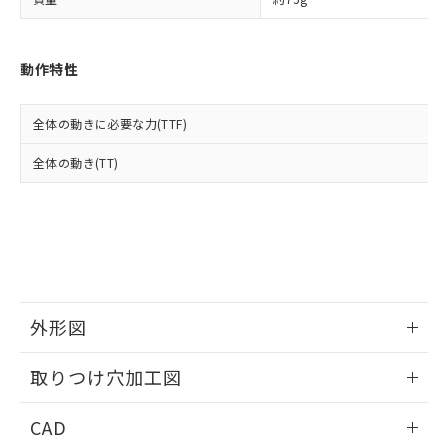
い合わせください。
お客様が当ウェブサイト上で当社にご
※3 非含有証明書ダウンロード
登録された部品リストについて、当社
および当社の共同利用者が、当社の製
下記の非含有証明書をダウンロードするこ
動作特性
品・サービスに関するお客様との取
とができます。
合意する
キャンセル
引・商談に必要な範囲で利用すること
をご了承ください。
全体の動きに必要な力(TTF)
EU RoHS指令（10物質）の非含有証明書
※当社の共同利用者とは、
"個人情報
51物質の非含有証明書（当社基準）
の共同利用に関して"
の「1.共同利
全体の動き(TT)
※本証明書は発行日時点で非含有を証明す
用者の範囲」に記載されている法人を
るもので、過去に遡って非含有を証明する
指します。
ものではありません。
また、RoHS指令のフタル酸エステル類４
物質の対応では、対応完了までの期間は出
荷製品に未対応品が混在することから備考
欄に対応日を記載しておりました。
既に当社にて対応品への在庫切替を完了
外形図
していることから、特段のことがない限
り、2022年1月12日より割愛しておりま
情報更新：2026/05/21
取りつけ穴加工図
す。
情報更新：2026/05/21
CAD