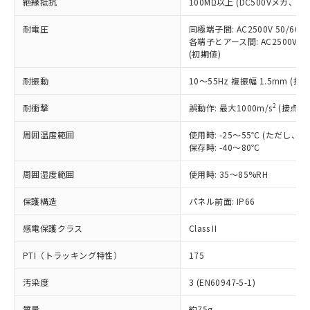
絶縁抵抗
100MΩ以上 (DC500Vメガ、
基準値を超えていることを示します。
いたものが、含有品と判明した場合などや
当社は、これら貴社製品のうち、外国
ことをご了承ください。
「－」：未確認です。当社販売部門へお問
むを得ず変更することがあります。
為替および外国貿易法に定める商品
在庫状況および標準価格照会結果は、
耐電圧
同極端子間: AC2500V 50/60
い合わせください。
（以下｢規制貨物等」という）を輸出
記載している更新日時点での社内デー
各端子とアース間: AC2500V 50/
*EU RoHS指令（10物質）：
または国外への提供する場合は、日本
(初期値)
記
タに基づき作成されるものであり、閲
説明
鉛(Pb) 1000ppm以下、 水銀(Hg) 1000ppm以下、 カド
*中国RoHS10物質の基準値 (GB/T26572)：
国政府の輸出許可(または役務取引許
号
覧された時点での実際の在庫および標
ミウム(Cd) 100ppm以下、
Pb(鉛) :1000ppm、 Hg(水銀) : 1000ppm、 Cd(カドミウ
可)を取得するなどの必要な手続きを
耐振動
六価クロム(Cr(Ⅵ)) 1000ppm以下、ポリ臭化ビフェニル
10～55Hz 複振幅 1.5mm (接
ム) : 100ppm、
準価格とは異なる場合があることをご
類(PBB) 1000ppm以下、ポリ臭化ジフェニルエーテル類
Cr(Ⅵ)(六価クロム) : 1000ppm、 PBBs(ポリ臭化ビフェ
とります。
了承ください。
(PBDE) 1000ppm以下、フタル酸ビス(2-エチルヘキシ
○
一定数以上の在庫あり
ニル類) : 1000ppm、 PBDEs(ポリ臭化ジフェニルエーテ
2
耐衝撃
誤動作: 最大1000m/s
(接点開
当社は規制貨物を破棄する場合は、完
ル) (DEHP)(別名：DOP) 1000ppm以下、フタル酸ブチ
正式な納期状況および標準価格はお客
ル類) : 1000ppm、
ルベンジル（BBP） 1000ppm以下、フタル酸ジブチル
全に破砕するなど、違法に輸出されな
DBP(フタル酸ジブチル) : 1000ppm、 DIBP(フタル酸ジ
様のお取引先、またはお客様担当のオ
（DBP） 1000ppm以下、フタル酸ジイソブチル
周囲温度範囲
イソブチル) : 1000ppm、 BBP(フタル酸ブチルベンジ
使用時: -25～55℃ (ただし
△
一定数には満たないが在庫あり
いよう必要な手段を講じます。
ムロン制御機器販売店・当社販売員に
(DIBP) 1000ppm以下
ル) : 1000ppm、
保存時: -40～80℃
当社は貴社製品を、核兵器、ミサイ
但し、RoHS指令で産業用監視および制御機器に対する
DEHP(フタル酸ビス(2-エチルヘキシル)) : 1000ppm
ご相談ください。
適用除外項目は除く。
ル、化学兵器、生物兵器またはその他
－
在庫なし(最新の在庫状況につ
オムロン制御機器販売店や当社販売拠
周囲湿度範囲
フタル酸エステル類の４物質については閾値を超える意
使用時: 35～85%RH
武器並びにこれらの製造装置等に一切
いては、お客様のお取引先、ま
図的な使用がないことを確認しています。
点は「
販売ネットワーク
」をご確認
※2 環境保護使用期限
使用いたしません。
たはお客様担当のオムロン制御
ください。
保護構造
パネル前面: IP66
当社は、貴社製品を第三者に販売する
機器販売店・当社販売員にご確
在庫状況および標準価格結果を当社の
※2 対応予定月
「ｅ」：有害物質（10物質）のすべてが基
場合は、上記1、2および3の内容を当
認ください)
感電保護クラス
Class II
事前の承諾なく第三者に漏洩または開
準値以下であることを示します。
該第三者に通知します。また当社は、
示しないようお願いします。
部品在庫の切り替え状況などにより、予定
「10」：通常の使用状況下において有害物
販売先および販売に係わる関係者が違
PTI（トラッキング特性）
175
マイパーツ機能（部品リスト作成サー
空
受注生産機種、また在庫状況の
月が前後することがあります。
質が外部に漏えいし、環境に深刻な影響を
法に輸出するおそれがある場合は、取
ビス）をご利用いただくには、I-Web
白
情報を公開していない機種
及ぼさない年数を意味します。
汚染度
3 (EN60947-5-1)
り引きをいたしません。
メンバーズにご登録されている必要が
「－」：未確認です。当社販売部門へお問
あります。
質量
約75g