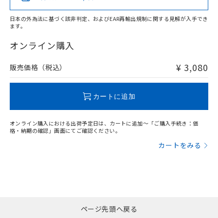
日本の外為法に基づく該非判定、およびEAR再輸出規制に関する見解が入手でき
ます。
"対応済み"や非含有の記載がされた商品であっても、流通
在庫等で未対応品が混在する可能性があります。
オンライン購入
非含有品が必要な際は、弊社営業部門もしくは販売店へお
問い合わせください。
¥ 3,080
販売価格（税込）
この製品のRoHS/REACH対応状況ページへ
カートに追加
オンライン購入における出荷予定日は、カートに追加～「ご購入手続き：価
格・納期の確認」画面にてご確認ください。
カートをみる
ページ先頭へ戻る