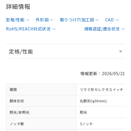
詳細情報
定格/性能
外形図
取りつけ穴加工図
CAD
RoHS/REACH対応状況
規格認証/適合状況
定格/性能
情報更新：2026/05/21
種類
ツマミ形セレクタスイッチ
胴体形状
丸胴形(φ30mm)
照光/非照光
照光
ノッチ数
3ノッチ