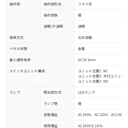
操作部
操作部形状
ツマミ形
操作部色
橙
透明/不透明
透明
復帰方式
左右自動
ベゼル材質
金属
最小適用負荷
DC5V 6mA
スイッチユニット構成
ユニット位置1: NC
ユニット位置2: 点灯ユニット
ユニット位置3: NO
ランプ
照光部方式
LEDランプ
ランプ色
橙
定格電圧
AC200V、AC220V、AC230V、
使用電圧
AC200V±10%