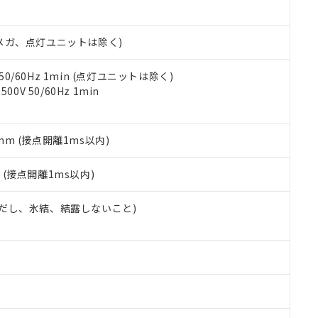
書ダウンロード
す。当社販売部門へお問い合わせください。
品・サービスに関するお客様との取引・商談に必要な範囲で利用す
合意する
キャンセル
書をダウンロードすることができます。
00Vメガ、点灯ユニットは除く)
利用者とは、
"個人情報の共同利用に関して"
の「1.共同利用者の
します。
10物質）の非含有証明書
明書（当社基準）
 50/60Hz 1min (点灯ユニットは除く)
日時点で非含有を証明するもので、過去に遡って非含有を証明するも
0V 50/60Hz 1min
令のフタル酸エステル類４物質の対応では、対応完了までの期間は出
備考欄に対応日を記載しておりました。
品への在庫切替を完了していることから、特段のことがない限り、20
5mm (接点開離1ms以内)
す。
2
(接点開離1ms以内)
 (ただし、氷結、結露しないこと)