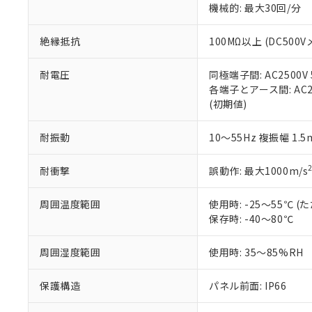
※3 非含有証明
「－」：未確認で
機械的: 最大30回/分
白
が、当社の製
さい。
下記の非含有証明
絶縁抵抗
100MΩ以上 (DC5
※当社の共同
いる法人を指
EU RoHS指令（
51物質の非含有証
耐電圧
同極端子間: AC2500V
※本証明書は発行
各端子とアース間: AC250
また、RoHS指
(初期値)
混在することから
既に当社にて対応
耐振動
10～55Hz 複振幅 1.
り割愛しておりま
耐衝撃
誤動作: 最大1000m/s
周囲温度範囲
使用時: -25～55℃
保存時: -40～80℃
周囲湿度範囲
使用時: 35～85%RH
保護構造
パネル前面: IP66