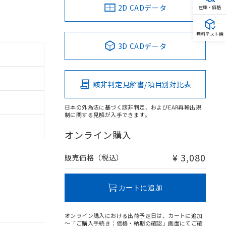
2D CADデータ
在庫・価格
無料テスト機
3D CADデータ
該非判定見解書/項目別対比表
日本の外為法に基づく該非判定、およびEAR再輸出規
制に関する見解が入手できます。
オンライン購入
¥ 3,080
販売価格（税込）
カートに追加
オンライン購入における出荷予定日は、カートに追加
～「ご購入手続き：価格・納期の確認」画面にてご確