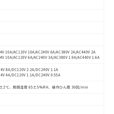
 RoHS指令（10物質）の非含有に対応した製品が提供可能な商品です
oHS指令（10物質）の非含有に対応した製品に切り替える予定のある
 RoHS指令（10物質）の非含有に非対応の商品で、対応品を出す予
 RoHS指令（10物質）の非含有の対応状況を調査中または確認中の
ンス料など無形物で、有害物質有無と関係のない商品です。
○×表
より、非含有部品としていたものが、含有品と判明した場合などやむ
みいただき、同意のうえご利用ください。
材料含有率が中国RoHSの基準値以下であることを示します。
材料含有率が中国RoHSの基準値を超えていることを示します。
、当社制御機器事業取扱商品の当社在庫状況および標準価格(税抜)
ら貴社製品のうち、外国為替および外国貿易法に定める商品（以下｢
質）：
す。当社販売部門へお問い合わせください。
 水銀(Hg) 1000ppm以下、 カドミウム(Cd) 100ppm以下、
たは国外への提供する場合は、日本国政府の輸出許可(または役務取
V 10A/AC120V 10A/AC240V 6A/AC380V 2A/AC440V 2A
000ppm以下、ポリ臭化ビフェニル類(PBB) 1000ppm以下、ポリ臭化ジフェニルエーテル類(P
事業取扱商品の中には、本サービスの対象外となる商品もあること
手続きをとります。
キシル) (DEHP)(別名：DOP) 1000ppm以下、フタル酸ブチルベンジル（BBP） 100
 10A/AC120V 6A/AC240V 3A/AC380V 1.9A/AC440V 1.6A
(GB/T26572)：
以下、フタル酸ジイソブチル (DIBP) 1000ppm以下
び標準価格照会結果は、記載している更新日時点での社内データに
物を破棄する場合は、完全に破砕するなど、違法に輸出されないよ
(水銀) : 1000ppm、 Cd(カドミウム) : 100ppm、
業用監視および制御機器に対する適用除外項目は除く。
覧された時点での実際の在庫および標準価格とは異なる場合がある
1000ppm、 PBBs(ポリ臭化ビフェニル類) : 1000ppm、 PBDEs(ポリ臭化ジフェニルエーテル類
物質については閾値を超える意図的な使用がないことを確認しています。
V 8A/DC120V 2.2A/DC240V 1.1A
上の在庫あり
 1000ppm、 DIBP(フタル酸ジイソブチル) : 1000ppm、 BBP(フタル酸ブチルベンジル) :
品を、核兵器、ミサイル、化学兵器、生物兵器またはその他武器並
チルヘキシル)) : 1000ppm
V 4A/DC120V 1.1A/DC240V 0.55A
況および標準価格はお客様のお取引先、またはお客様担当のオムロ
用いたしません。
ご相談ください。
は満たないが在庫あり
製品を第三者に販売する場合は、上記1、2および3の内容を当該第
機器販売店や当社販売拠点は「
販売ネットワーク
」をご確認くだ
0±2℃、周囲湿度 65±5%RH、操作ひん度 30回/min
販売先および販売に係わる関係者が違法に輸出するおそれがある場
用期限
び標準価格結果を当社の事前の承諾なく第三者に漏洩または開示し
え状況などにより、予定月が前後することがあります。
(最新の在庫状況については、お客様のお取引先、またはお客様担当
（10物質）のすべてが基準値以下であることを示します。
店・当社販売員にご確認ください)
能（部品リスト作成サービス）をご利用いただくには、I-Webメン
使用状況下において有害物質が外部に漏えいし、環境に深刻な影響を
あります。
機種、また在庫状況の情報を公開していない機種
ェブサイト上で当社にご登録された部品リストについて、当社およ