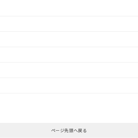
情報更新：2
情報更新：2
ードすることができます。
情報更新：
ログイン/会員登録
適合状況については、「カスタマーサポートセンタ お客様相談室」または貴
みください。
非含有証明書
※3
ページ先頭へ戻る
ダウンロードはこちら