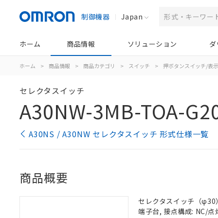
制御機器
Japan
ホーム
商品情報
ソリューション
ダ
ホーム
>
商品情報
>
商品カテゴリ
>
スイッチ
>
押ボタンスイッチ/表
セレクタスイッチ
A30NW-3MB-TOA-G2
A30NS / A30NW セレクタスイッチ 形式仕様一覧
商品概要
セレクタスイッチ（φ30）,
端子台, 接点構成: NC/点灯