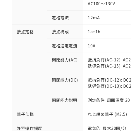
対応済み：EU
AC100～130V
対応予定：EU R
対応予定なし：EU
定格電流
12mA
調査・確認中：EU
ご利用条件
非該当品：ライセ
※1 中国RoHS
接点定格
接点構成
1a+1b
仕入先様の事情に
があります。
以下の条件をお読
「○」：最大均質
定格通電電流
10A
「×」：最大均質
本サービスは
当社は、これ
*EU RoHS指令（10物
「－」：未確認で
鉛(Pb) 1000ppm以下、
くものです。
う）を輸出ま
開閉能力(AC)
抵抗負荷(AC-12): AC24
記
説明
六価クロム(Cr(Ⅵ)) 1
当社制御機器
などの必要な
フタル酸ビス(2-エチルヘ
誘導負荷(AC-15): AC24V
号
*中国RoHS10物質の基準値 
ル（DBP） 1000ppm
在庫状況およ
当社は規制貨
Pb(鉛) :1000ppm、 Hg
但し、RoHS指令で産
のであり、閲
ます。
Cr(Ⅵ)(六価クロム) : 
フタル酸エステル類の４
開閉能力(DC)
抵抗負荷(DC-12): DC24
○
一定数以
DBP(フタル酸ジブチル) :
い。
当社は貴社製
DEHP(フタル酸ビス(2-エ
誘導負荷(DC-13): DC24
正式な納期状
置等に一切使
当社販売員に
※2 対応予定月
△
一定数に
当社は、貴社
オムロン制御
開閉能力説明
測定条件: 周囲温度 2
また当社は、
※2 環境保護使
在庫状況およ
部品在庫の切り替
たしません。
－
在庫なし
す。
「ｅ」：有害物質
端子仕様
ねじ締め端子 (M3.5)
機器販売
マイパーツ機
「10」：通常の
ている必要が
味します。
許容操作頻度
電気的: 最大30回/分
空
受注生産
お客様が当ウ