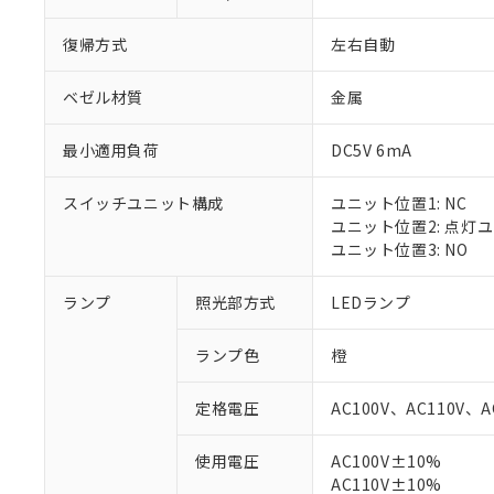
復帰方式
左右自動
ベゼル材質
金属
最小適用負荷
DC5V 6mA
スイッチユニット構成
ユニット位置1: NC
ユニット位置2: 点灯
ユニット位置3: NO
ランプ
照光部方式
LEDランプ
ランプ色
橙
定格電圧
AC100V、AC110V、A
※1 対応状況
使用電圧
AC100V±10%
AC110V±10%