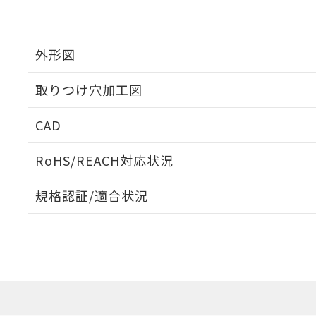
外形図
取りつけ穴加工図
CAD
ログイン/会員登録いただくと、CADデータをダウンロ
RoHS/REACH対応状況
規格認証/適合状況
EU RoHS
注意事項・凡例
A30NW-3MB-TOA-G201-ODについての規格認証/
営業員または販売店にお問い合わせください。
ダウンロードデータをご利用いただく前に、以下を必ずお読
対応状況
対応予定月
※1
※2
ソフトウェアの使用条件
対応済み