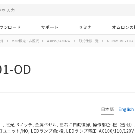
ウンロード
サポート
セミナ
オムロンの
示灯
>
φ30:照光・非照光
>
A30NS / A30NW
>
形式仕様一覧
>
A30NW-3MB-TOA-
01-OD
日本語
English
 照光, 3ノッチ, 金属ベゼル, 左右に自動復帰, 操作部色: 橙（透明）, I
ユニット/NO, LEDランプ色: 橙, LEDランプ電圧: AC100/110/120V