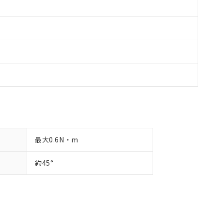
最大0.6N・m
約45°