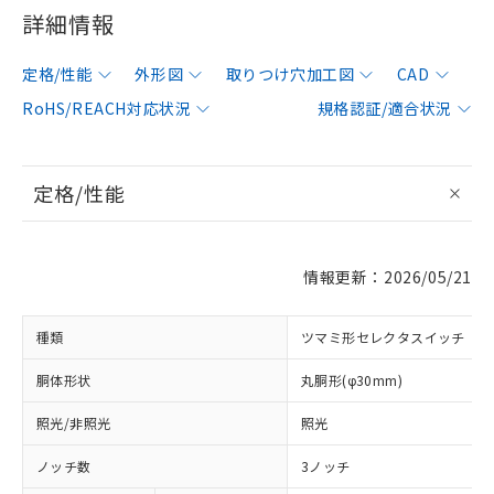
詳細情報
定格/性能
外形図
取りつけ穴加工図
CAD
RoHS/REACH対応状況
規格認証/適合状況
定格/性能
情報更新：2026/05/21
種類
ツマミ形セレクタスイッチ
胴体形状
丸胴形(φ30mm)
照光/非照光
照光
ノッチ数
3ノッチ