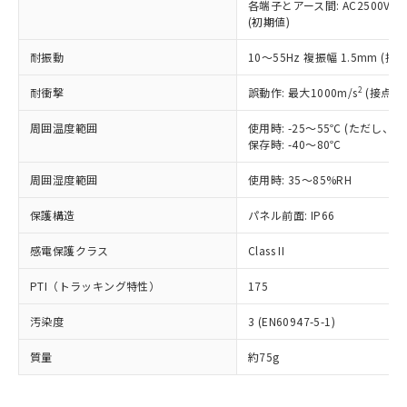
むを得ず変更することがあります。
為替および外国貿易法に定める商品
各端子とアース間: AC2500V 50/
在庫状況および標準価格照会結果は、
い合わせください。
(初期値)
（以下｢規制貨物等」という）を輸出
記載している更新日時点での社内デー
*EU RoHS指令（10物質）：
または国外への提供する場合は、日本
記
タに基づき作成されるものであり、閲
説明
鉛(Pb) 1000ppm以下、 水銀(Hg) 1000ppm以下、 カド
耐振動
*中国RoHS10物質の基準値 (GB/T26572)：
10～55Hz 複振幅 1.5mm (接
国政府の輸出許可(または役務取引許
号
覧された時点での実際の在庫および標
ミウム(Cd) 100ppm以下、
Pb(鉛) :1000ppm、 Hg(水銀) : 1000ppm、 Cd(カドミウ
可)を取得するなどの必要な手続きを
六価クロム(Cr(Ⅵ)) 1000ppm以下、ポリ臭化ビフェニル
ム) : 100ppm、
準価格とは異なる場合があることをご
2
耐衝撃
誤動作: 最大1000m/s
(接点開
類(PBB) 1000ppm以下、ポリ臭化ジフェニルエーテル類
Cr(Ⅵ)(六価クロム) : 1000ppm、 PBBs(ポリ臭化ビフェ
とります。
了承ください。
(PBDE) 1000ppm以下、フタル酸ビス(2-エチルヘキシ
○
一定数以上の在庫あり
ニル類) : 1000ppm、 PBDEs(ポリ臭化ジフェニルエーテ
当社は規制貨物を破棄する場合は、完
ル) (DEHP)(別名：DOP) 1000ppm以下、フタル酸ブチ
正式な納期状況および標準価格はお客
ル類) : 1000ppm、
周囲温度範囲
使用時: -25～55℃ (ただし
ルベンジル（BBP） 1000ppm以下、フタル酸ジブチル
全に破砕するなど、違法に輸出されな
DBP(フタル酸ジブチル) : 1000ppm、 DIBP(フタル酸ジ
様のお取引先、またはお客様担当のオ
保存時: -40～80℃
（DBP） 1000ppm以下、フタル酸ジイソブチル
イソブチル) : 1000ppm、 BBP(フタル酸ブチルベンジ
△
一定数には満たないが在庫あり
いよう必要な手段を講じます。
ムロン制御機器販売店・当社販売員に
(DIBP) 1000ppm以下
ル) : 1000ppm、
当社は貴社製品を、核兵器、ミサイ
但し、RoHS指令で産業用監視および制御機器に対する
周囲湿度範囲
DEHP(フタル酸ビス(2-エチルヘキシル)) : 1000ppm
使用時: 35～85%RH
ご相談ください。
適用除外項目は除く。
ル、化学兵器、生物兵器またはその他
－
在庫なし(最新の在庫状況につ
オムロン制御機器販売店や当社販売拠
フタル酸エステル類の４物質については閾値を超える意
武器並びにこれらの製造装置等に一切
保護構造
パネル前面: IP66
いては、お客様のお取引先、ま
図的な使用がないことを確認しています。
点は「
販売ネットワーク
」をご確認
※2 環境保護使用期限
使用いたしません。
たはお客様担当のオムロン制御
ください。
感電保護クラス
Class II
当社は、貴社製品を第三者に販売する
機器販売店・当社販売員にご確
在庫状況および標準価格結果を当社の
※2 対応予定月
「ｅ」：有害物質（10物質）のすべてが基
場合は、上記1、2および3の内容を当
認ください)
事前の承諾なく第三者に漏洩または開
PTI（トラッキング特性）
175
準値以下であることを示します。
該第三者に通知します。また当社は、
示しないようお願いします。
部品在庫の切り替え状況などにより、予定
「10」：通常の使用状況下において有害物
販売先および販売に係わる関係者が違
マイパーツ機能（部品リスト作成サー
空
受注生産機種、また在庫状況の
汚染度
3 (EN60947-5-1)
月が前後することがあります。
質が外部に漏えいし、環境に深刻な影響を
法に輸出するおそれがある場合は、取
ビス）をご利用いただくには、I-Web
白
情報を公開していない機種
及ぼさない年数を意味します。
り引きをいたしません。
メンバーズにご登録されている必要が
質量
約75g
「－」：未確認です。当社販売部門へお問
あります。
い合わせください。
お客様が当ウェブサイト上で当社にご
※3 非含有証明書ダウンロード