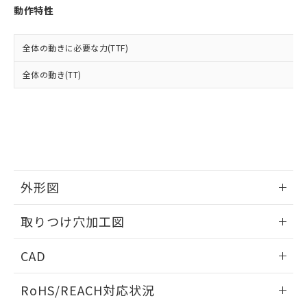
登録された部品リストについて、当社
動作特性
および当社の共同利用者が、当社の製
下記の非含有証明書をダウンロードするこ
品・サービスに関するお客様との取
とができます。
合意する
キャンセル
引・商談に必要な範囲で利用すること
全体の動きに必要な力(TTF)
をご了承ください。
EU RoHS指令（10物質）の非含有証明書
全体の動き(TT)
※当社の共同利用者とは、
"個人情報
51物質の非含有証明書（当社基準）
の共同利用に関して"
の「1.共同利
※本証明書は発行日時点で非含有を証明す
用者の範囲」に記載されている法人を
るもので、過去に遡って非含有を証明する
指します。
ものではありません。
また、RoHS指令のフタル酸エステル類４
物質の対応では、対応完了までの期間は出
荷製品に未対応品が混在することから備考
外形図
欄に対応日を記載しておりました。
既に当社にて対応品への在庫切替を完了
情報更新：2026/05/21
していることから、特段のことがない限
取りつけ穴加工図
り、2022年1月12日より割愛しておりま
す。
情報更新：2026/05/21
CAD
ログイン/会員登録いただくと、CADデータをダウンロー
RoHS/REACH対応状況
ドすることができます。