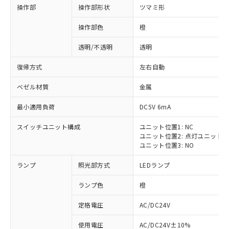
操作部
操作部形状
ツマミ形
操作部色
橙
透明/不透明
透明
復帰方式
左右自動
ベゼル材質
金属
最小適用負荷
DC5V 6mA
スイッチユニット構成
ユニット位置1: NC
ユニット位置2: 点灯ユニット
ユニット位置3: NO
ランプ
照光部方式
LEDランプ
ランプ色
橙
定格電圧
AC/DC24V
使用電圧
AC/DC24V±10%