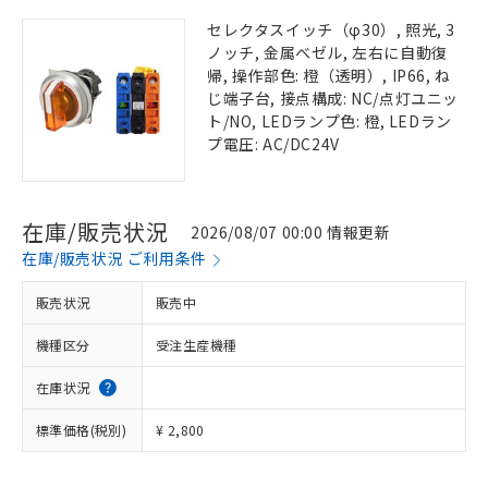
セレクタスイッチ（φ30）, 照光, 3
ノッチ, 金属ベゼル, 左右に自動復
帰, 操作部色: 橙（透明）, IP66, ね
じ端子台, 接点構成: NC/点灯ユニッ
ト/NO, LEDランプ色: 橙, LEDラン
プ電圧: AC/DC24V
在庫/販売状況
2026/08/07 00:00 情報更新
在庫/販売状況 ご利用条件
販売状況
販売中
機種区分
受注生産機種
在庫状況
標準価格(税別)
¥ 2,800