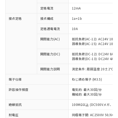
定格電流
12mA
※1 対応状況
接点定格
接点構成
1a+1b
定格通電電流
10A
対応済み：EU RoHS指令（10物質）の
非含有に対応した製品が提供可能な商品で
開閉能力(AC)
抵抗負荷(AC-12): AC24V 10A/A
す。
誘導負荷(AC-15): AC24V 10A/AC
対応予定：EU RoHS指令（10物質）の非含
ご利用条件
有に対応した製品に切り替える予定のある
開閉能力(DC)
抵抗負荷(DC-12): DC24V 8A/DC
商品です。
誘導負荷(DC-13): DC24V 4A/DC
対応予定なし：EU RoHS指令（10物質）の
以下の条件をお読みいただき、同意のうえ
非含有に非対応の商品で、対応品を出す予
開閉能力説明
測定条件: 周囲温度 20±2℃、
ご利用ください。
定はありません。
端子仕様
ねじ締め端子 (M3.5)
調査・確認中：EU RoHS指令（10物質）の
本サービスは、当社制御機器事業取扱
※1 中国RoHS○×表
非含有の対応状況を調査中または確認中の
商品の当社在庫状況および標準価格
許容操作頻度
電気的: 最大30回/分
商品です。
(税抜)を提供させていただくもので
機械的: 最大30回/分
「○」：最大均質材料含有率が中国RoHSの
非該当品：ライセンス料など無形物で、有
す。
基準値以下であることを示します。
害物質有無と関係のない商品です。
当社制御機器事業取扱商品の中には、
絶縁抵抗
100MΩ以上 (DC500Vメガ、
「×」：最大均質材料含有率が中国RoHSの
仕入先様の事情により、非含有部品として
本サービスの対象外となる商品もある
基準値を超えていることを示します。
いたものが、含有品と判明した場合などや
当社は、これら貴社製品のうち、外国
耐電圧
同極端子間: AC2500V 50/60
ことをご了承ください。
「－」：未確認です。当社販売部門へお問