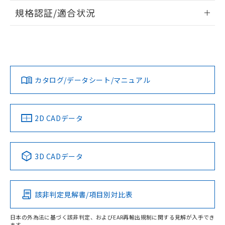
情報更新：2026/7/29
規格認証/適合状況
ログイン/会員登録
EU RoHS
注意事項・凡例
A30NW-3MB-TOA-G201-OCについての規格認証/適合状況に
ついては、「カスタマーサポートセンタ お客様相談室」また
は貴社担当オムロン営業員または販売店にお問い合わせくだ
対応状況
対応予定月
※1
※2
さい。
ダウンロードデータをご利用いただく前に、以下を必ずお読
みください。
カタログ/データシート/マニュアル
対応済み
ソフトウェアの使用条件
お問い合わせ
中国 RoHS
注意事項・凡例
2D CADデータ
中国 RoHS表
※1 ※2
3D CADデータ
Pb
Hg
Cd
Cr(VI)
該非判定見解書/項目別対比表
X
O
O
O
日本の外為法に基づく該非判定、およびEAR再輸出規制に関する見解が入手でき
ます。