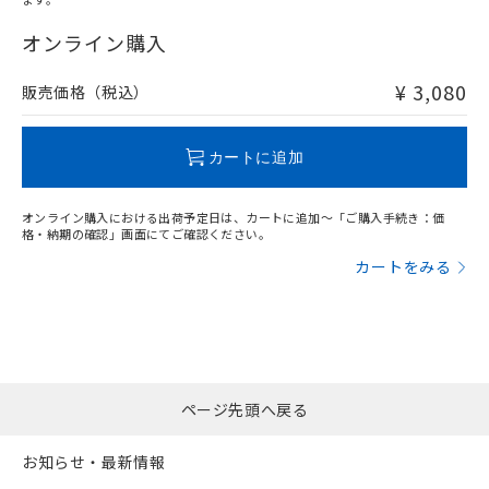
"対応済み"や非含有の記載がされた商品であっても、流通
在庫等で未対応品が混在する可能性があります。
オンライン購入
非含有品が必要な際は、弊社営業部門もしくは販売店へお
問い合わせください。
¥ 3,080
販売価格（税込）
この製品のRoHS/REACH対応状況ページへ
カートに追加
オンライン購入における出荷予定日は、カートに追加～「ご購入手続き：価
格・納期の確認」画面にてご確認ください。
カートをみる
ページ先頭へ戻る
お知らせ・最新情報